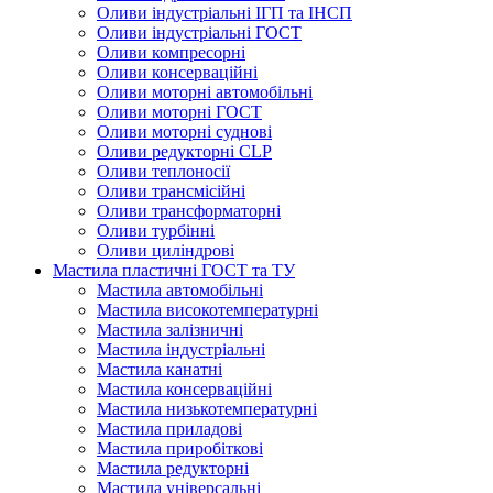
Оливи індустріальні ІГП та ІНСП
Оливи індустріальні ГОСТ
Оливи компресорні
Оливи консерваційні
Оливи моторні автомобільні
Оливи моторні ГОСТ
Оливи моторні суднові
Оливи редукторні CLP
Оливи теплоносії
Оливи трансмісійні
Оливи трансформаторні
Оливи турбінні
Оливи циліндрові
Мастила пластичні ГОСТ та ТУ
Мастила автомобільні
Мастила високотемпературні
Мастила залізничні
Мастила індустріальні
Мастила канатні
Мастила консерваційні
Мастила низькотемпературні
Мастила приладові
Мастила приробіткові
Мастила редукторні
Мастила універсальні