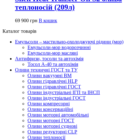
теплоносій (209л)
69 900
грн
В кошик
Каталог товарів
Емульсоли – мастильно-охолоджуючі рідини (мор)
Емульсоли-мор водорозчинні
Емульсоли-мор масляні
Антифризи, тосоли та автохімія
Тосол А-40 та автохімія
Оливи техничні ГОСТ та ТУ
Оливи вакуумні ВМ
Оливи гідравлічні HLP
Оливи гідравлічні ГОСТ
Оливи індустріальні ІГП та ІНСП
Оливи індустріальні ГОСТ
Оливи компресорні
Оливи консерваційні
Оливи моторні автомобільні
Оливи моторні ГОСТ
Оливи моторні суднові
Оливи редукторні CLP
Оливи теплоносії