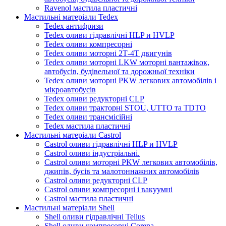
Ravenol мастила пластичні
Мастильні матеріали Tedex
Tedex антифризи
Tedex оливи гідравлічні HLP и HVLP
Tedex оливи компресорні
Tedex оливи моторні 2Т-4Т двигунів
Tedex оливи моторні LKW моторні вантажівок,
автобусів, будівельної та дорожньої техніки
Tedex оливи моторні PKW легкових автомобілів і
мікроавтобусів
Tedex оливи редукторні CLP
Tedex оливи тракторні STOU, UTTO та TDTO
Tedex оливи трансмісійні
Tedex мастила пластичні
Мастильні матеріали Castrol
Castrol оливи гідравлічні HLP и HVLP
Castrol оливи індустріальні.
Castrol оливи моторні PKW легкових автомобілів,
джипів, бусів та малотоннажних автомобілів
Castrol оливи редукторні CLP
Castrol оливи компресорні і вакуумні
Castrol мастила пластичні
Мастильні матеріали Shell
Shell оливи гідравлічні Tellus
Shell оливи компресорні Corena