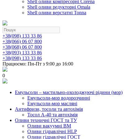
Shell оливи компресорні Corena
Shell оливи редукторні Omala
Shell оливи верстатні Tonna
+38(098) 133 33 86
+38(066) 06 07 800
+38(068) 06 07 800
+38(093) 133 33 86
+38(098) 133 33 86
Працюємо: Пн-Пт з 9:00 до 16:00
0
Емульсоли – мастильно-охолоджуючі рідини (мор)
Емульсоли-мор водорозчинні
Емульсоли-мор масляні
Антифризи, тосоли та автохімія
Тосол А-40 та автохімія
Оливи техничні ГОСТ та ТУ
Оливи вакуумні ВМ
Оливи гідравлічні HLP
Оливи гідравлічні ГОСТ