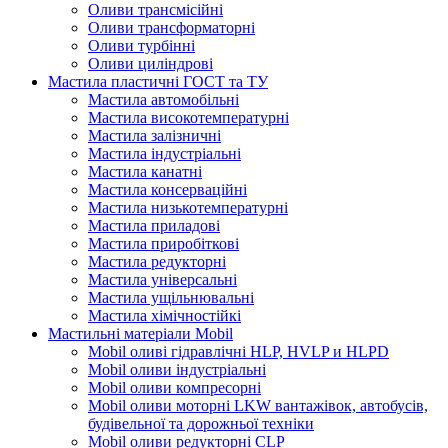
Оливи трансмісійні
Оливи трансформаторні
Оливи турбінні
Оливи циліндрові
Мастила пластичні ГОСТ та ТУ
Мастила автомобільні
Мастила високотемпературні
Мастила залізничні
Мастила індустріальні
Мастила канатні
Мастила консерваційні
Мастила низькотемпературні
Мастила приладові
Мастила приробіткові
Мастила редукторні
Мастила універсальні
Мастила ущільнювальні
Мастила хімічностійкі
Мастильні матеріали Mobil
Mobil оливі гідравлічні HLP, HVLP и HLPD
Mobil оливи індустріальні
Mobil оливи компресорні
Mobil оливи моторні LKW вантажівок, автобусів,
будівельної та дорожньої техніки
Mobil оливи редукторні CLP