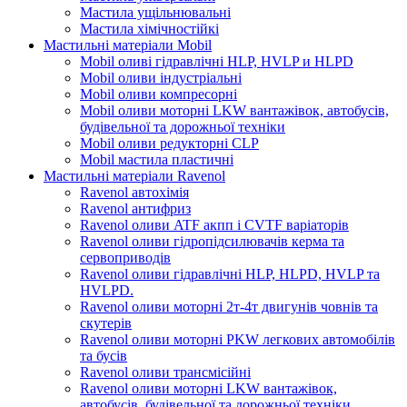
Мастила ущільнювальні
Мастила хімічностійкі
Мастильні матеріали Mobil
Mobil оливі гідравлічні HLP, HVLP и HLPD
Mobil оливи індустріальні
Mobil оливи компресорні
Mobil оливи моторні LKW вантажівок, автобусів,
будівельної та дорожньої техніки
Mobil оливи редукторні CLP
Mobil мастила пластичні
Мастильні матеріали Ravenol
Ravenol автохімія
Ravenol антифриз
Ravenol оливи ATF акпп і CVTF варіаторів
Ravenol оливи гідропідсилювачів керма та
сервоприводів
Ravenol оливи гідравлічні HLP, HLPD, HVLP та
HVLPD.
Ravenol оливи моторні 2т-4т двигунів човнів та
скутерів
Ravenol оливи моторні PKW легкових автомобілів
та бусів
Ravenol оливи трансмісійні
Ravenol оливи моторні LKW вантажівок,
автобусів, будівельної та дорожньої техніки