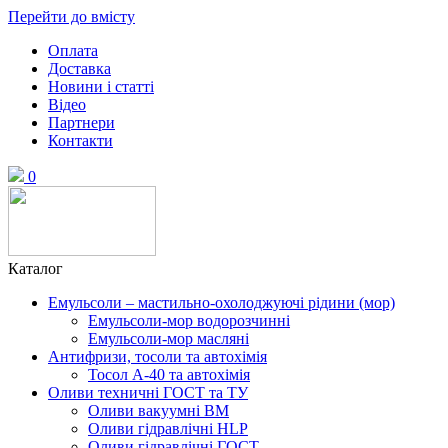
Перейти до вмісту
Оплата
Доставка
Новини і статті
Відео
Партнери
Контакти
0
Каталог
Емульсоли – мастильно-охолоджуючі рідини (мор)
Емульсоли-мор водорозчинні
Емульсоли-мор масляні
Антифризи, тосоли та автохімія
Тосол А-40 та автохімія
Оливи техничні ГОСТ та ТУ
Оливи вакуумні ВМ
Оливи гідравлічні HLP
Оливи гідравлічні ГОСТ