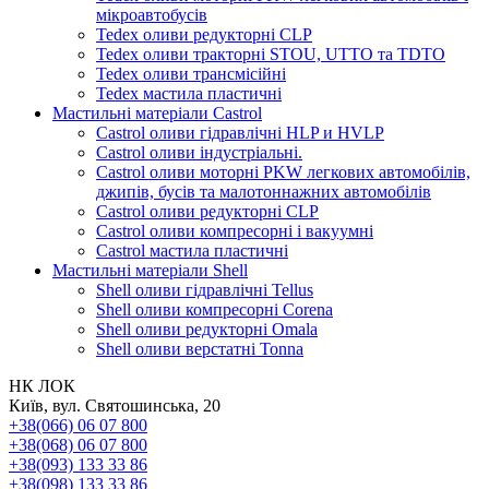
мікроавтобусів
Tedex оливи редукторні CLP
Tedex оливи тракторні STOU, UTTO та TDTO
Tedex оливи трансмісійні
Tedex мастила пластичні
Мастильні матеріали Castrol
Castrol оливи гідравлічні HLP и HVLP
Castrol оливи індустріальні.
Castrol оливи моторні PKW легкових автомобілів,
джипів, бусів та малотоннажних автомобілів
Castrol оливи редукторні CLP
Castrol оливи компресорні і вакуумні
Castrol мастила пластичні
Мастильні матеріали Shell
Shell оливи гідравлічні Tellus
Shell оливи компресорні Corena
Shell оливи редукторні Omala
Shell оливи верстатні Tonna
НК ЛОК
Київ, вул. Святошинська, 20
+38(066) 06 07 800
+38(068) 06 07 800
+38(093) 133 33 86
+38(098) 133 33 86