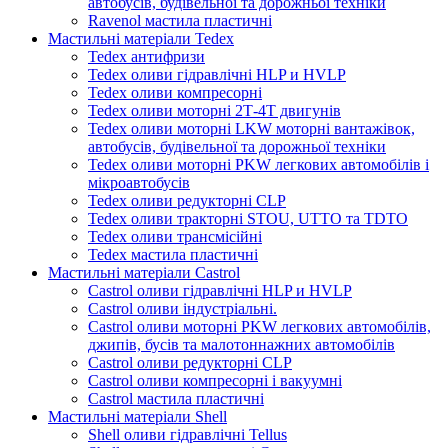
автобусів, будівельної та дорожньої техніки
Ravenol мастила пластичні
Мастильні матеріали Tedex
Tedex антифризи
Tedex оливи гідравлічні HLP и HVLP
Tedex оливи компресорні
Tedex оливи моторні 2Т-4Т двигунів
Tedex оливи моторні LKW моторні вантажівок,
автобусів, будівельної та дорожньої техніки
Tedex оливи моторні PKW легкових автомобілів і
мікроавтобусів
Tedex оливи редукторні CLP
Tedex оливи тракторні STOU, UTTO та TDTO
Tedex оливи трансмісійні
Tedex мастила пластичні
Мастильні матеріали Castrol
Castrol оливи гідравлічні HLP и HVLP
Castrol оливи індустріальні.
Castrol оливи моторні PKW легкових автомобілів,
джипів, бусів та малотоннажних автомобілів
Castrol оливи редукторні CLP
Castrol оливи компресорні і вакуумні
Castrol мастила пластичні
Мастильні матеріали Shell
Shell оливи гідравлічні Tellus