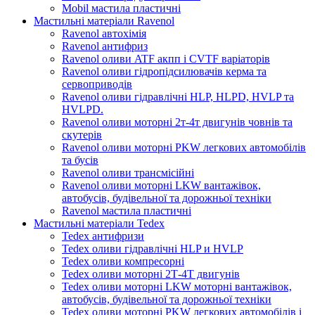
Mobil мастила пластичні
Мастильні матеріали Ravenol
Ravenol автохімія
Ravenol антифриз
Ravenol оливи ATF акпп і CVTF варіаторів
Ravenol оливи гідропідсилювачів керма та
сервоприводів
Ravenol оливи гідравлічні HLP, HLPD, HVLP та
HVLPD.
Ravenol оливи моторні 2т-4т двигунів човнів та
скутерів
Ravenol оливи моторні PKW легкових автомобілів
та бусів
Ravenol оливи трансмісійні
Ravenol оливи моторні LKW вантажівок,
автобусів, будівельної та дорожньої техніки
Ravenol мастила пластичні
Мастильні матеріали Tedex
Tedex антифризи
Tedex оливи гідравлічні HLP и HVLP
Tedex оливи компресорні
Tedex оливи моторні 2Т-4Т двигунів
Tedex оливи моторні LKW моторні вантажівок,
автобусів, будівельної та дорожньої техніки
Tedex оливи моторні PKW легкових автомобілів і