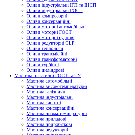
Оливи індустріальні ІГП та ІНСП
Оливи індустріальні ГОСТ
Оливи компресорні
Оливи консерваційні
Оливи моторні автомобільні
Оливи моторні ГОСТ
Оливи моторні суднові
Оливи редукторні CLP
Оливи теплоносії
Оливи трансмісійні
Оливи трансформаторні
Оливи турбінні
Оливи циліндрові
Мастила пластичні ГОСТ та ТУ
Мастила автомобільні
Мастила високотемпературні
Мастила залізничні
Мастила індустріальні
Мастила канатні
Мастила консерваційні
Мастила низькотемпературні
Мастила приладові
Мастила приробіткові
Мастила редукторні