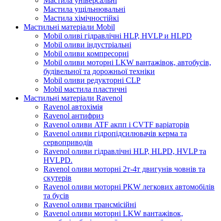
Мастила універсальні
Мастила ущільнювальні
Мастила хімічностійкі
Мастильні матеріали Mobil
Mobil оливі гідравлічні HLP, HVLP и HLPD
Mobil оливи індустріальні
Mobil оливи компресорні
Mobil оливи моторні LKW вантажівок, автобусів,
будівельної та дорожньої техніки
Mobil оливи редукторні CLP
Mobil мастила пластичні
Мастильні матеріали Ravenol
Ravenol автохімія
Ravenol антифриз
Ravenol оливи ATF акпп і CVTF варіаторів
Ravenol оливи гідропідсилювачів керма та
сервоприводів
Ravenol оливи гідравлічні HLP, HLPD, HVLP та
HVLPD.
Ravenol оливи моторні 2т-4т двигунів човнів та
скутерів
Ravenol оливи моторні PKW легкових автомобілів
та бусів
Ravenol оливи трансмісійні
Ravenol оливи моторні LKW вантажівок,