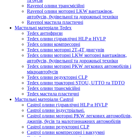
та бусів
Ravenol оливи трансмісійні
Ravenol оливи моторні LKW вантажівок,
автобусів, будівельної та дорожньої техніки
Ravenol мастила пластичні
Мастильні матеріали Tedex
Tedex антифризи
Tedex оливи гідравлічні HLP и HVLP
Tedex оливи компресорні
Tedex оливи моторні 2Т-4Т двигунів
Tedex оливи моторні LKW моторні вантажівок,
автобусів, будівельної та дорожньої техніки
Tedex оливи моторні PKW легкових автомобілів і
мікроавтобусів
Tedex оливи редукторні CLP
Tedex оливи тракторні STOU, UTTO та TDTO
Tedex оливи трансмісійні
Tedex мастила пластичні
Мастильні матеріали Castrol
Castrol оливи гідравлічні HLP и HVLP
Castrol оливи індустріальні.
Castrol оливи моторні PKW легкових автомобілів,
джипів, бусів та малотоннажних автомобілів
Castrol оливи редукторні CLP
Castrol оливи компресорні і вакуумні