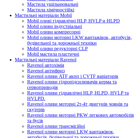
Мастила ущільнювальні
Мастила хімічностійкі
Мастильні матеріали Mobil
Mobil оливі гідравлічні HLP, HVLP и HLPD
Mobil оливи індустріальні
Mobil оливи компресорні
Mobil оливи моторні LKW вантажівок, автобусів,
будівельної та дорожньої техніки
Mobil оливи редукторні CLP
Mobil мастила пластичні
Мастильні матеріали Ravenol
Ravenol автохімія
Ravenol антифриз
Ravenol оливи ATF акпп і CVTF варіаторів
Ravenol оливи гідропідсилювачів керма та
сервоприводів
Ravenol оливи гідравлічні HLP, HLPD, HVLP та
HVLPD.
Ravenol оливи моторні 2т-4т двигунів човнів та
скутерів
Ravenol оливи моторні PKW легкових автомобілів
та бусів
Ravenol оливи трансмісійні
Ravenol оливи моторні LKW вантажівок,
автобусів, будівельної та дорожньої техніки