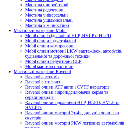
Мастила приробіткові
Мастила редукторні
Мастила універсальні
Мастила ущільнювальні
Мастила хімічностійкі
Мастильні матеріали Mobil
Mobil оливі гідравлічні HLP, HVLP и HLPD
Mobil оливи індустріальні
Mobil оливи компресорні
Mobil оливи моторні LKW вантажівок, автобусів,
будівельної та дорожньої техніки
Mobil оливи редукторні CLP
Mobil мастила пластичні
Мастильні матеріали Ravenol
Ravenol автохімія
Ravenol антифриз
Ravenol оливи ATF акпп і CVTF варіаторів
Ravenol оливи гідропідсилювачів керма та
сервоприводів
Ravenol оливи гідравлічні HLP, HLPD, HVLP та
HVLPD.
Ravenol оливи моторні 2т-4т двигунів човнів та
скутерів
Ravenol оливи моторні PKW легкових автомобілів