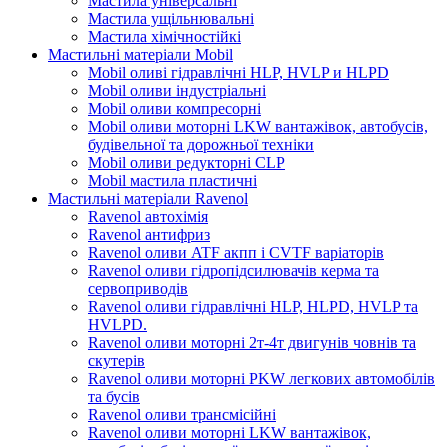
Мастила універсальні
Мастила ущільнювальні
Мастила хімічностійкі
Мастильні матеріали Mobil
Mobil оливі гідравлічні HLP, HVLP и HLPD
Mobil оливи індустріальні
Mobil оливи компресорні
Mobil оливи моторні LKW вантажівок, автобусів,
будівельної та дорожньої техніки
Mobil оливи редукторні CLP
Mobil мастила пластичні
Мастильні матеріали Ravenol
Ravenol автохімія
Ravenol антифриз
Ravenol оливи ATF акпп і CVTF варіаторів
Ravenol оливи гідропідсилювачів керма та
сервоприводів
Ravenol оливи гідравлічні HLP, HLPD, HVLP та
HVLPD.
Ravenol оливи моторні 2т-4т двигунів човнів та
скутерів
Ravenol оливи моторні PKW легкових автомобілів
та бусів
Ravenol оливи трансмісійні
Ravenol оливи моторні LKW вантажівок,