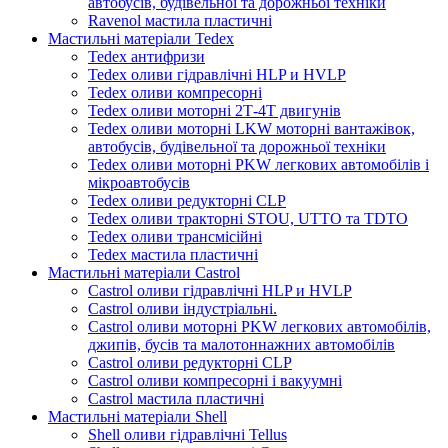
автобусів, будівельної та дорожньої техніки
Ravenol мастила пластичні
Мастильні матеріали Tedex
Tedex антифризи
Tedex оливи гідравлічні HLP и HVLP
Tedex оливи компресорні
Tedex оливи моторні 2Т-4Т двигунів
Tedex оливи моторні LKW моторні вантажівок,
автобусів, будівельної та дорожньої техніки
Tedex оливи моторні PKW легкових автомобілів і
мікроавтобусів
Tedex оливи редукторні CLP
Tedex оливи тракторні STOU, UTTO та TDTO
Tedex оливи трансмісійні
Tedex мастила пластичні
Мастильні матеріали Castrol
Castrol оливи гідравлічні HLP и HVLP
Castrol оливи індустріальні.
Castrol оливи моторні PKW легкових автомобілів,
джипів, бусів та малотоннажних автомобілів
Castrol оливи редукторні CLP
Castrol оливи компресорні і вакуумні
Castrol мастила пластичні
Мастильні матеріали Shell
Shell оливи гідравлічні Tellus