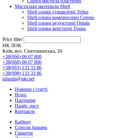
Castrol мастила пластичні
Мастильні матеріали Shell
Shell оливи гідравлічні Tellus
Shell оливи компресорні Corena
Shell оливи редукторні Omala
Shell оливи верстатні Tonna
Price filter
НК ЛОК
Київ, вул. Святошинська, 20
+38(066) 06 07 800
+38(068) 06 07 800
+38(093) 133 33 86
+38(098) 133 33 86
arlanda@ukr.net
Новини і статті
Відео
Партнери
Прайс лист
Контакти
Кабінет
Список бажань
Гарантія