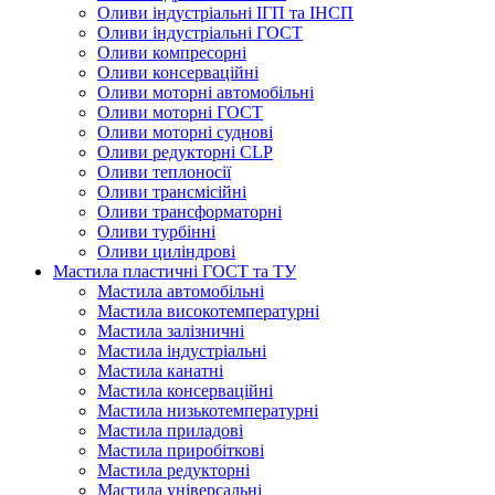
Оливи індустріальні ІГП та ІНСП
Оливи індустріальні ГОСТ
Оливи компресорні
Оливи консерваційні
Оливи моторні автомобільні
Оливи моторні ГОСТ
Оливи моторні суднові
Оливи редукторні CLP
Оливи теплоносії
Оливи трансмісійні
Оливи трансформаторні
Оливи турбінні
Оливи циліндрові
Мастила пластичні ГОСТ та ТУ
Мастила автомобільні
Мастила високотемпературні
Мастила залізничні
Мастила індустріальні
Мастила канатні
Мастила консерваційні
Мастила низькотемпературні
Мастила приладові
Мастила приробіткові
Мастила редукторні
Мастила універсальні