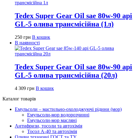
Tedex Super Gear Oil sae 80w-90 api
GL-5 олива трансмісійна (1л)
250
грн
В кошик
В наявності
Tedex Super Gear Oil sae 80w-90 api
GL-5 олива трансмісійна (20л)
4 309
грн
В кошик
Каталог товарів
Емульсоли – мастильно-охолоджуючі рідини (мор)
Емульсоли-мор водорозчинні
Емульсоли-мор масляні
Антифризи, тосоли та автохімія
Тосол А-40 та автохімія
Оливи техничні ГОСТ та ТУ