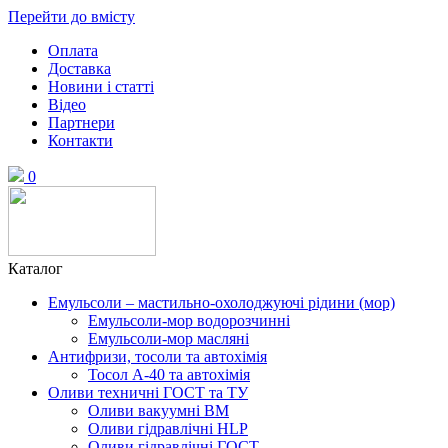
Перейти до вмісту
Оплата
Доставка
Новини і статті
Відео
Партнери
Контакти
0
Каталог
Емульсоли – мастильно-охолоджуючі рідини (мор)
Емульсоли-мор водорозчинні
Емульсоли-мор масляні
Антифризи, тосоли та автохімія
Тосол А-40 та автохімія
Оливи техничні ГОСТ та ТУ
Оливи вакуумні ВМ
Оливи гідравлічні HLP
Оливи гідравлічні ГОСТ