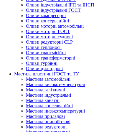
Оливи індустріальні ІГП та ІНСП
Оливи індустріальні ГОСТ
Оливи компресорні
Оливи консерваційні
Оливи моторні автомобільні
Оливи моторні ГОСТ
Оливи моторні суднові
Оливи редукторні CLP
Оливи теплоносії
Оливи трансмісійні
Оливи трансформаторні
Оливи турбінні
Оливи циліндрові
Мастила пластичні ГОСТ та ТУ
Мастила автомобільні
Мастила високотемпературні
Мастила залізничні
Мастила індустріальні
Мастила канатні
Мастила консерваційні
Мастила низькотемпературні
Мастила приладові
Мастила приробіткові
Мастила редукторні