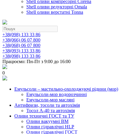
Shell оливи компресорні Corena
Shell оливи редукторні Omala
Shell оливи верстатні Tonna
+38(098) 133 33 86
+38(066) 06 07 800
+38(068) 06 07 800
+38(093) 133 33 86
+38(098) 133 33 86
Працюємо: Пн-Пт з 9:00 до 16:00
0
Емульсоли – мастильно-охолоджуючі рідини (мор)
Емульсоли-мор водорозчинні
Емульсоли-мор масляні
Антифризи, тосоли та автохімія
Тосол А-40 та автохімія
Оливи техничні ГОСТ та ТУ
Оливи вакуумні ВМ
Оливи гідравлічні HLP
Оливи гідравлічні ГОСТ