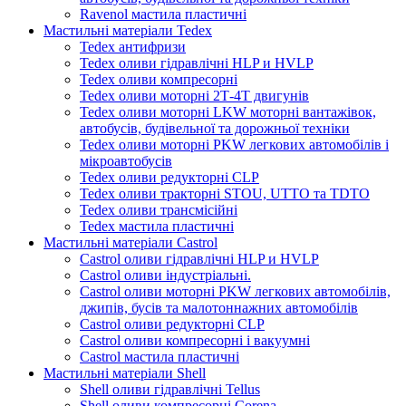
Ravenol мастила пластичні
Мастильні матеріали Tedex
Tedex антифризи
Tedex оливи гідравлічні HLP и HVLP
Tedex оливи компресорні
Tedex оливи моторні 2Т-4Т двигунів
Tedex оливи моторні LKW моторні вантажівок,
автобусів, будівельної та дорожньої техніки
Tedex оливи моторні PKW легкових автомобілів і
мікроавтобусів
Tedex оливи редукторні CLP
Tedex оливи тракторні STOU, UTTO та TDTO
Tedex оливи трансмісійні
Tedex мастила пластичні
Мастильні матеріали Castrol
Castrol оливи гідравлічні HLP и HVLP
Castrol оливи індустріальні.
Castrol оливи моторні PKW легкових автомобілів,
джипів, бусів та малотоннажних автомобілів
Castrol оливи редукторні CLP
Castrol оливи компресорні і вакуумні
Castrol мастила пластичні
Мастильні матеріали Shell
Shell оливи гідравлічні Tellus
Shell оливи компресорні Corena