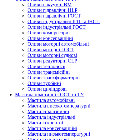
Оливи вакуумні ВМ
Оливи гідравлічні HLP
Оливи гідравлічні ГОСТ
Оливи індустріальні ІГП та ІНСП
Оливи індустріальні ГОСТ
Оливи компресорні
Оливи консерваційні
Оливи моторні автомобільні
Оливи моторні ГОСТ
Оливи моторні суднові
Оливи редукторні CLP
Оливи теплоносії
Оливи трансмісійні
Оливи трансформаторні
Оливи турбінні
Оливи циліндрові
Мастила пластичні ГОСТ та ТУ
Мастила автомобільні
Мастила високотемпературні
Мастила залізничні
Мастила індустріальні
Мастила канатні
Мастила консерваційні
Мастила низькотемпературні
Мастила приладові