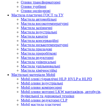
Оливи трансформаторні
Оливи турбінні
Оливи циліндрові
Мастила пластичні ГОСТ та ТУ
Мастила автомобільні
Мастила високотемпературні
Мастила залізничні
Мастила індустріальні
Мастила канатні
Мастила консерваційні
Мастила низькотемпературні
Мастила приладові
Мастила приробіткові
Мастила редукторні
Мастила універсальні
Мастила ущільнювальні
Мастила хімічностійкі
Мастильні матеріали Mobil
Mobil оливі гідравлічні HLP, HVLP и HLPD
Mobil оливи індустріальні
Mobil оливи компресорні
Mobil оливи моторні LKW вантажівок, автобусів,
будівельної та дорожньої техніки
Mobil оливи редукторні CLP
Mobil мастила пластичні