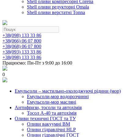
Shell оливи компресорні Corena
Shell оливи редукторні Omala
Shell оливи верстатні Tonna
+38(098) 133 33 86
+38(066) 06 07 800
+38(068) 06 07 800
+38(093) 133 33 86
+38(098) 133 33 86
Працюємо: Пн-Пт з 9:00 до 16:00
0
Емульсоли – мастильно-охолоджуючі рідини (мор)
Емульсоли-мор водорозчинні
Емульсоли-мор масляні
Антифризи, тосоли та автохімія
Тосол А-40 та автохімія
Оливи техничні ГОСТ та ТУ
Оливи вакуумні ВМ
Оливи гідравлічні HLP
Оливи гідравлічні ГОСТ