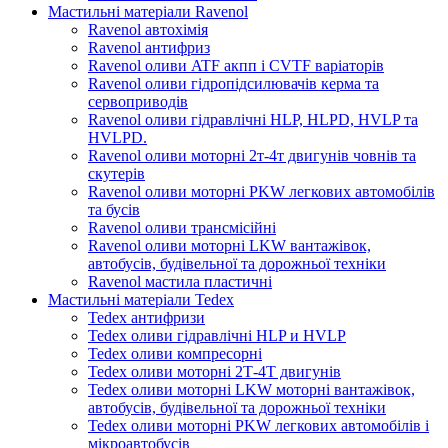
Мастильні матеріали Ravenol
Ravenol автохімія
Ravenol антифриз
Ravenol оливи ATF акпп і CVTF варіаторів
Ravenol оливи гідропідсилювачів керма та
сервоприводів
Ravenol оливи гідравлічні HLP, HLPD, HVLP та
HVLPD.
Ravenol оливи моторні 2т-4т двигунів човнів та
скутерів
Ravenol оливи моторні PKW легкових автомобілів
та бусів
Ravenol оливи трансмісійні
Ravenol оливи моторні LKW вантажівок,
автобусів, будівельної та дорожньої техніки
Ravenol мастила пластичні
Мастильні матеріали Tedex
Tedex антифризи
Tedex оливи гідравлічні HLP и HVLP
Tedex оливи компресорні
Tedex оливи моторні 2Т-4Т двигунів
Tedex оливи моторні LKW моторні вантажівок,
автобусів, будівельної та дорожньої техніки
Tedex оливи моторні PKW легкових автомобілів і
мікроавтобусів