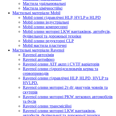
Мастила ущільнювальні
Мастила хімічностійкі
Мастильні матеріали Mobil
Mobil оливі гідравлічні HLP, HVLP и HLPD
Mobil оливи індустріальні
Mobil оливи компресорні
Mobil оливи моторні LKW вантажівок, автобусів,
будівельної та дорожньої техніки
Mobil оливи редукторні CLP
Mobil мастила пластичні
Мастильні матеріали Ravenol
Ravenol автохімія
Ravenol антифриз
Ravenol оливи ATF акпп і CVTF варіаторів
Ravenol оливи гідропідсилювачів керма та
сервоприводів
Ravenol оливи гідравлічні HLP, HLPD, HVLP та
HVLPD.
Ravenol оливи моторні 2т-4т двигунів човнів та
скутерів
Ravenol оливи моторні PKW легкових автомобілів
та бусів
Ravenol оливи трансмісійні
Ravenol оливи моторні LKW вантажівок,
автобусів, будівельної та дорожньої техніки