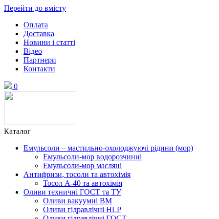
Перейти до вмісту
Оплата
Доставка
Новини і статті
Відео
Партнери
Контакти
0
Каталог
Емульсоли – мастильно-охолоджуючі рідини (мор)
Емульсоли-мор водорозчинні
Емульсоли-мор масляні
Антифризи, тосоли та автохімія
Тосол А-40 та автохімія
Оливи техничні ГОСТ та ТУ
Оливи вакуумні ВМ
Оливи гідравлічні HLP
Оливи гідравлічні ГОСТ