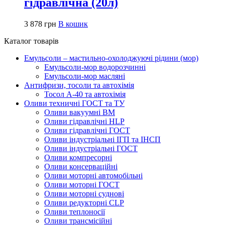
гідравлічна (20л)
3 878
грн
В кошик
Каталог товарів
Емульсоли – мастильно-охолоджуючі рідини (мор)
Емульсоли-мор водорозчинні
Емульсоли-мор масляні
Антифризи, тосоли та автохімія
Тосол А-40 та автохімія
Оливи техничні ГОСТ та ТУ
Оливи вакуумні ВМ
Оливи гідравлічні HLP
Оливи гідравлічні ГОСТ
Оливи індустріальні ІГП та ІНСП
Оливи індустріальні ГОСТ
Оливи компресорні
Оливи консерваційні
Оливи моторні автомобільні
Оливи моторні ГОСТ
Оливи моторні суднові
Оливи редукторні CLP
Оливи теплоносії
Оливи трансмісійні