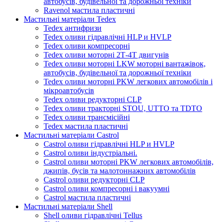
автобусів, будівельної та дорожньої техніки
Ravenol мастила пластичні
Мастильні матеріали Tedex
Tedex антифризи
Tedex оливи гідравлічні HLP и HVLP
Tedex оливи компресорні
Tedex оливи моторні 2Т-4Т двигунів
Tedex оливи моторні LKW моторні вантажівок,
автобусів, будівельної та дорожньої техніки
Tedex оливи моторні PKW легкових автомобілів і
мікроавтобусів
Tedex оливи редукторні CLP
Tedex оливи тракторні STOU, UTTO та TDTO
Tedex оливи трансмісійні
Tedex мастила пластичні
Мастильні матеріали Castrol
Castrol оливи гідравлічні HLP и HVLP
Castrol оливи індустріальні.
Castrol оливи моторні PKW легкових автомобілів,
джипів, бусів та малотоннажних автомобілів
Castrol оливи редукторні CLP
Castrol оливи компресорні і вакуумні
Castrol мастила пластичні
Мастильні матеріали Shell
Shell оливи гідравлічні Tellus