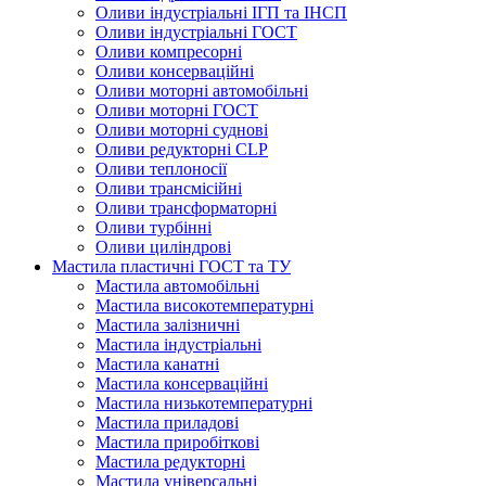
Оливи індустріальні ІГП та ІНСП
Оливи індустріальні ГОСТ
Оливи компресорні
Оливи консерваційні
Оливи моторні автомобільні
Оливи моторні ГОСТ
Оливи моторні суднові
Оливи редукторні CLP
Оливи теплоносії
Оливи трансмісійні
Оливи трансформаторні
Оливи турбінні
Оливи циліндрові
Мастила пластичні ГОСТ та ТУ
Мастила автомобільні
Мастила високотемпературні
Мастила залізничні
Мастила індустріальні
Мастила канатні
Мастила консерваційні
Мастила низькотемпературні
Мастила приладові
Мастила приробіткові
Мастила редукторні
Мастила універсальні