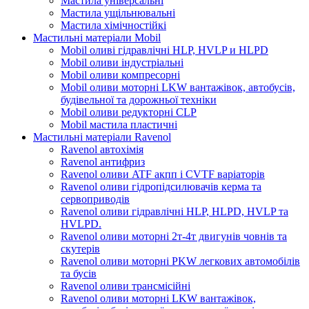
Мастила універсальні
Мастила ущільнювальні
Мастила хімічностійкі
Мастильні матеріали Mobil
Mobil оливі гідравлічні HLP, HVLP и HLPD
Mobil оливи індустріальні
Mobil оливи компресорні
Mobil оливи моторні LKW вантажівок, автобусів,
будівельної та дорожньої техніки
Mobil оливи редукторні CLP
Mobil мастила пластичні
Мастильні матеріали Ravenol
Ravenol автохімія
Ravenol антифриз
Ravenol оливи ATF акпп і CVTF варіаторів
Ravenol оливи гідропідсилювачів керма та
сервоприводів
Ravenol оливи гідравлічні HLP, HLPD, HVLP та
HVLPD.
Ravenol оливи моторні 2т-4т двигунів човнів та
скутерів
Ravenol оливи моторні PKW легкових автомобілів
та бусів
Ravenol оливи трансмісійні
Ravenol оливи моторні LKW вантажівок,