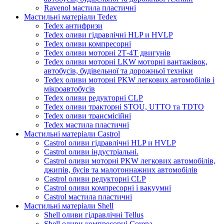
Ravenol мастила пластичні
Мастильні матеріали Tedex
Tedex антифризи
Tedex оливи гідравлічні HLP и HVLP
Tedex оливи компресорні
Tedex оливи моторні 2Т-4Т двигунів
Tedex оливи моторні LKW моторні вантажівок,
автобусів, будівельної та дорожньої техніки
Tedex оливи моторні PKW легкових автомобілів і
мікроавтобусів
Tedex оливи редукторні CLP
Tedex оливи тракторні STOU, UTTO та TDTO
Tedex оливи трансмісійні
Tedex мастила пластичні
Мастильні матеріали Castrol
Castrol оливи гідравлічні HLP и HVLP
Castrol оливи індустріальні.
Castrol оливи моторні PKW легкових автомобілів,
джипів, бусів та малотоннажних автомобілів
Castrol оливи редукторні CLP
Castrol оливи компресорні і вакуумні
Castrol мастила пластичні
Мастильні матеріали Shell
Shell оливи гідравлічні Tellus
Shell оливи компресорні Corena