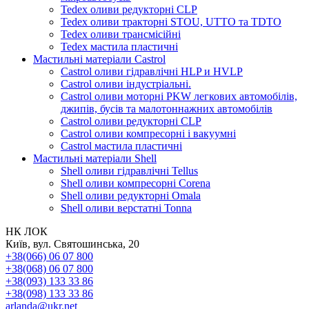
Tedex оливи редукторні CLP
Tedex оливи тракторні STOU, UTTO та TDTO
Tedex оливи трансмісійні
Tedex мастила пластичні
Мастильні матеріали Castrol
Castrol оливи гідравлічні HLP и HVLP
Castrol оливи індустріальні.
Castrol оливи моторні PKW легкових автомобілів,
джипів, бусів та малотоннажних автомобілів
Castrol оливи редукторні CLP
Castrol оливи компресорні і вакуумні
Castrol мастила пластичні
Мастильні матеріали Shell
Shell оливи гідравлічні Tellus
Shell оливи компресорні Corena
Shell оливи редукторні Omala
Shell оливи верстатні Tonna
НК ЛОК
Київ, вул. Святошинська, 20
+38(066) 06 07 800
+38(068) 06 07 800
+38(093) 133 33 86
+38(098) 133 33 86
arlanda@ukr.net