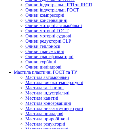
Оливи індустріальні ІГП та ІНСП
Оливи індустріальні ГОСТ
Оливи компресорні
Оливи консерваційні
Оливи моторні автомобільні
Оливи моторні ГОСТ
Оливи моторні суднові
Оливи редукторні CLP
Оливи теплоносії
Оливи трансмісійні
Оливи трансформаторні
Оливи турбінні
Оливи циліндрові
Мастила пластичні ГОСТ та ТУ
Мастила автомобільні
Мастила високотемпературні
Мастила залізничні
Мастила індустріальні
Мастила канатні
Мастила консерваційні
Мастила низькотемпературні
Мастила приладові
Мастила приробіткові
Мастила редукторні