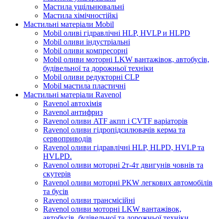
Мастила ущільнювальні
Мастила хімічностійкі
Мастильні матеріали Mobil
Mobil оливі гідравлічні HLP, HVLP и HLPD
Mobil оливи індустріальні
Mobil оливи компресорні
Mobil оливи моторні LKW вантажівок, автобусів,
будівельної та дорожньої техніки
Mobil оливи редукторні CLP
Mobil мастила пластичні
Мастильні матеріали Ravenol
Ravenol автохімія
Ravenol антифриз
Ravenol оливи ATF акпп і CVTF варіаторів
Ravenol оливи гідропідсилювачів керма та
сервоприводів
Ravenol оливи гідравлічні HLP, HLPD, HVLP та
HVLPD.
Ravenol оливи моторні 2т-4т двигунів човнів та
скутерів
Ravenol оливи моторні PKW легкових автомобілів
та бусів
Ravenol оливи трансмісійні
Ravenol оливи моторні LKW вантажівок,
автобусів, будівельної та дорожньої техніки