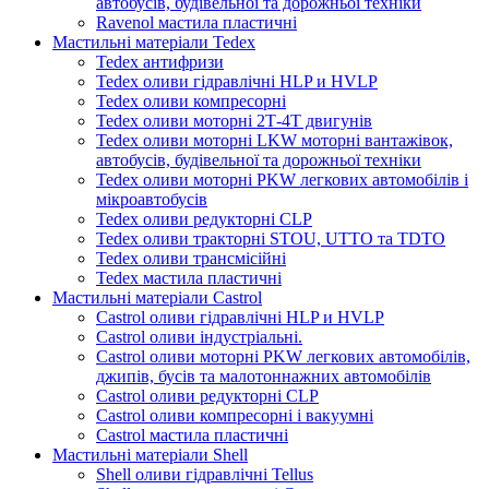
автобусів, будівельної та дорожньої техніки
Ravenol мастила пластичні
Мастильні матеріали Tedex
Tedex антифризи
Tedex оливи гідравлічні HLP и HVLP
Tedex оливи компресорні
Tedex оливи моторні 2Т-4Т двигунів
Tedex оливи моторні LKW моторні вантажівок,
автобусів, будівельної та дорожньої техніки
Tedex оливи моторні PKW легкових автомобілів і
мікроавтобусів
Tedex оливи редукторні CLP
Tedex оливи тракторні STOU, UTTO та TDTO
Tedex оливи трансмісійні
Tedex мастила пластичні
Мастильні матеріали Castrol
Castrol оливи гідравлічні HLP и HVLP
Castrol оливи індустріальні.
Castrol оливи моторні PKW легкових автомобілів,
джипів, бусів та малотоннажних автомобілів
Castrol оливи редукторні CLP
Castrol оливи компресорні і вакуумні
Castrol мастила пластичні
Мастильні матеріали Shell
Shell оливи гідравлічні Tellus