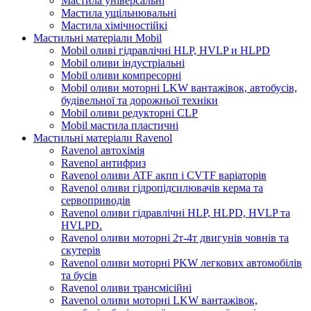
Мастила універсальні
Мастила ущільнювальні
Мастила хімічностійкі
Мастильні матеріали Mobil
Mobil оливі гідравлічні HLP, HVLP и HLPD
Mobil оливи індустріальні
Mobil оливи компресорні
Mobil оливи моторні LKW вантажівок, автобусів,
будівельної та дорожньої техніки
Mobil оливи редукторні CLP
Mobil мастила пластичні
Мастильні матеріали Ravenol
Ravenol автохімія
Ravenol антифриз
Ravenol оливи ATF акпп і CVTF варіаторів
Ravenol оливи гідропідсилювачів керма та
сервоприводів
Ravenol оливи гідравлічні HLP, HLPD, HVLP та
HVLPD.
Ravenol оливи моторні 2т-4т двигунів човнів та
скутерів
Ravenol оливи моторні PKW легкових автомобілів
та бусів
Ravenol оливи трансмісійні
Ravenol оливи моторні LKW вантажівок,