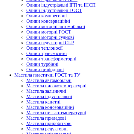
Оливи індустріальні ІГП та ІНСП
Оливи індустріальні ГОСТ
Оливи компресорні
Оливи консерваційні
Оливи моторні автомобільні
Оливи моторні ГОСТ
Оливи моторні суднові
Оливи редукторні CLP
Оливи теплоносії
Оливи трансмісійні
Оливи трансформаторні
Оливи турбінні
Оливи циліндрові
Мастила пластичні ГОСТ та ТУ
Мастила автомобільні
Мастила високотемпературні
Мастила залізничні
Мастила індустріальні
Мастила канатні
Мастила консерваційні
Мастила низькотемпературні
Мастила приладові
Мастила приробіткові
Мастила редукторні