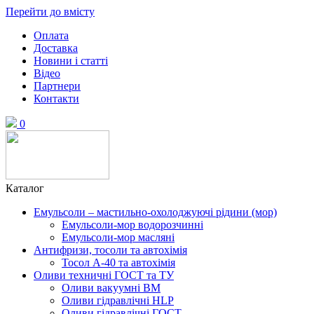
Перейти до вмісту
Оплата
Доставка
Новини і статті
Відео
Партнери
Контакти
0
Каталог
Емульсоли – мастильно-охолоджуючі рідини (мор)
Емульсоли-мор водорозчинні
Емульсоли-мор масляні
Антифризи, тосоли та автохімія
Тосол А-40 та автохімія
Оливи техничні ГОСТ та ТУ
Оливи вакуумні ВМ
Оливи гідравлічні HLP
Оливи гідравлічні ГОСТ