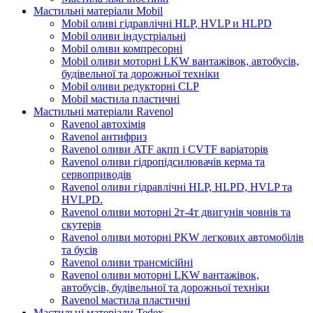
Мастильні матеріали Mobil
Mobil оливі гідравлічні HLP, HVLP и HLPD
Mobil оливи індустріальні
Mobil оливи компресорні
Mobil оливи моторні LKW вантажівок, автобусів,
будівельної та дорожньої техніки
Mobil оливи редукторні CLP
Mobil мастила пластичні
Мастильні матеріали Ravenol
Ravenol автохімія
Ravenol антифриз
Ravenol оливи ATF акпп і CVTF варіаторів
Ravenol оливи гідропідсилювачів керма та
сервоприводів
Ravenol оливи гідравлічні HLP, HLPD, HVLP та
HVLPD.
Ravenol оливи моторні 2т-4т двигунів човнів та
скутерів
Ravenol оливи моторні PKW легкових автомобілів
та бусів
Ravenol оливи трансмісійні
Ravenol оливи моторні LKW вантажівок,
автобусів, будівельної та дорожньої техніки
Ravenol мастила пластичні
Мастильні матеріали Tedex