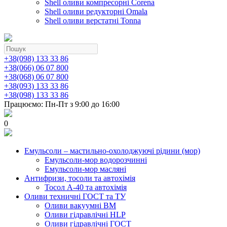
Shell оливи компресорні Corena
Shell оливи редукторні Omala
Shell оливи верстатні Tonna
+38(098) 133 33 86
+38(066) 06 07 800
+38(068) 06 07 800
+38(093) 133 33 86
+38(098) 133 33 86
Працюємо: Пн-Пт з 9:00 до 16:00
0
Емульсоли – мастильно-охолоджуючі рідини (мор)
Емульсоли-мор водорозчинні
Емульсоли-мор масляні
Антифризи, тосоли та автохімія
Тосол А-40 та автохімія
Оливи техничні ГОСТ та ТУ
Оливи вакуумні ВМ
Оливи гідравлічні HLP
Оливи гідравлічні ГОСТ