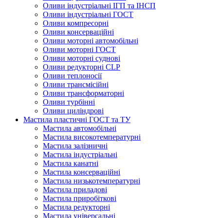
Оливи індустріальні ІГП та ІНСП
Оливи індустріальні ГОСТ
Оливи компресорні
Оливи консерваційні
Оливи моторні автомобільні
Оливи моторні ГОСТ
Оливи моторні суднові
Оливи редукторні CLP
Оливи теплоносії
Оливи трансмісійні
Оливи трансформаторні
Оливи турбінні
Оливи циліндрові
Мастила пластичні ГОСТ та ТУ
Мастила автомобільні
Мастила високотемпературні
Мастила залізничні
Мастила індустріальні
Мастила канатні
Мастила консерваційні
Мастила низькотемпературні
Мастила приладові
Мастила приробіткові
Мастила редукторні
Мастила універсальні