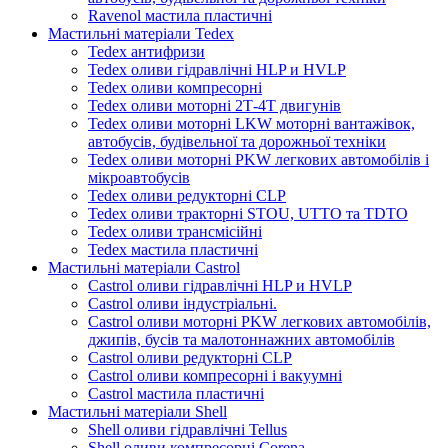
Ravenol мастила пластичні
Мастильні матеріали Tedex
Tedex антифризи
Tedex оливи гідравлічні HLP и HVLP
Tedex оливи компресорні
Tedex оливи моторні 2Т-4Т двигунів
Tedex оливи моторні LKW моторні вантажівок,
автобусів, будівельної та дорожньої техніки
Tedex оливи моторні PKW легкових автомобілів і
мікроавтобусів
Tedex оливи редукторні CLP
Tedex оливи тракторні STOU, UTTO та TDTO
Tedex оливи трансмісійні
Tedex мастила пластичні
Мастильні матеріали Castrol
Castrol оливи гідравлічні HLP и HVLP
Castrol оливи індустріальні.
Castrol оливи моторні PKW легкових автомобілів,
джипів, бусів та малотоннажних автомобілів
Castrol оливи редукторні CLP
Castrol оливи компресорні і вакуумні
Castrol мастила пластичні
Мастильні матеріали Shell
Shell оливи гідравлічні Tellus
Shell оливи компресорні Corena