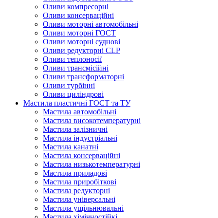
Оливи компресорні
Оливи консерваційні
Оливи моторні автомобільні
Оливи моторні ГОСТ
Оливи моторні суднові
Оливи редукторні CLP
Оливи теплоносії
Оливи трансмісійні
Оливи трансформаторні
Оливи турбінні
Оливи циліндрові
Мастила пластичні ГОСТ та ТУ
Мастила автомобільні
Мастила високотемпературні
Мастила залізничні
Мастила індустріальні
Мастила канатні
Мастила консерваційні
Мастила низькотемпературні
Мастила приладові
Мастила приробіткові
Мастила редукторні
Мастила універсальні
Мастила ущільнювальні
Мастила хімічностійкі