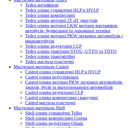
Tedex антифризи
Tedex оливи гідравлічні HLP и HVLP
Tedex оливи компресорні
Tedex оливи моторні 2Т-4Т двигунів
Tedex оливи моторні LKW моторні вантажівок,
автобусів, будівельної та дорожньої техніки
Tedex оливи моторні PKW легкових автомобілів і
мікроавтобусів
Tedex оливи редукторні CLP
Tedex оливи тракторні STOU, UTTO та TDTO
Tedex оливи трансмісійні
Tedex мастила пластичні
Мастильні матеріали Castrol
Castrol оливи гідравлічні HLP и HVLP
Castrol оливи індустріальні.
Castrol оливи моторні PKW легкових автомобілів,
джипів, бусів та малотоннажних автомобілів
Castrol оливи редукторні CLP
Castrol оливи компресорні і вакуумні
Castrol мастила пластичні
Мастильні матеріали Shell
Shell оливи гідравлічні Tellus
Shell оливи компресорні Corena
Shell оливи редукторні Omala