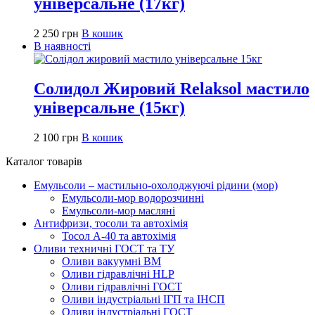
універсальне (17кг)
2 250
грн
В кошик
В наявності
Солидол Жировий Relaksol мастило
універсальне (15кг)
2 100
грн
В кошик
Каталог товарів
Емульсоли – мастильно-охолоджуючі рідини (мор)
Емульсоли-мор водорозчинні
Емульсоли-мор масляні
Антифризи, тосоли та автохімія
Тосол А-40 та автохімія
Оливи техничні ГОСТ та ТУ
Оливи вакуумні ВМ
Оливи гідравлічні HLP
Оливи гідравлічні ГОСТ
Оливи індустріальні ІГП та ІНСП
Оливи індустріальні ГОСТ