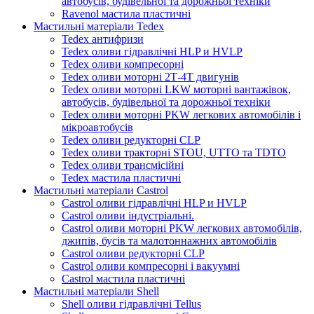
автобусів, будівельної та дорожньої техніки
Ravenol мастила пластичні
Мастильні матеріали Tedex
Tedex антифризи
Tedex оливи гідравлічні HLP и HVLP
Tedex оливи компресорні
Tedex оливи моторні 2Т-4Т двигунів
Tedex оливи моторні LKW моторні вантажівок,
автобусів, будівельної та дорожньої техніки
Tedex оливи моторні PKW легкових автомобілів і
мікроавтобусів
Tedex оливи редукторні CLP
Tedex оливи тракторні STOU, UTTO та TDTO
Tedex оливи трансмісійні
Tedex мастила пластичні
Мастильні матеріали Castrol
Castrol оливи гідравлічні HLP и HVLP
Castrol оливи індустріальні.
Castrol оливи моторні PKW легкових автомобілів,
джипів, бусів та малотоннажних автомобілів
Castrol оливи редукторні CLP
Castrol оливи компресорні і вакуумні
Castrol мастила пластичні
Мастильні матеріали Shell
Shell оливи гідравлічні Tellus