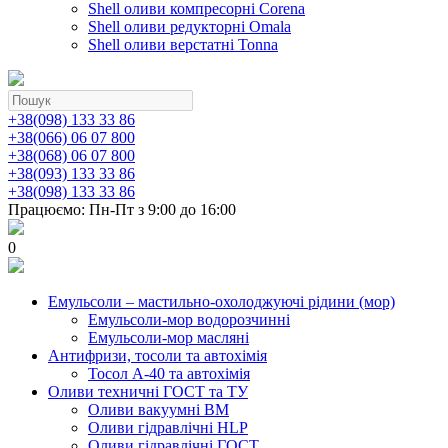
Shell оливи компресорні Corena
Shell оливи редукторні Omala
Shell оливи верстатні Tonna
+38(098) 133 33 86
+38(066) 06 07 800
+38(068) 06 07 800
+38(093) 133 33 86
+38(098) 133 33 86
Працюємо: Пн-Пт з 9:00 до 16:00
0
Емульсоли – мастильно-охолоджуючі рідини (мор)
Емульсоли-мор водорозчинні
Емульсоли-мор масляні
Антифризи, тосоли та автохімія
Тосол А-40 та автохімія
Оливи техничні ГОСТ та ТУ
Оливи вакуумні ВМ
Оливи гідравлічні HLP
Оливи гідравлічні ГОСТ