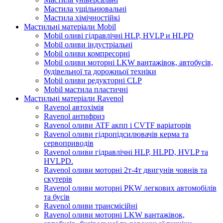
Мастила ущільнювальні
Мастила хімічностійкі
Мастильні матеріали Mobil
Mobil оливі гідравлічні HLP, HVLP и HLPD
Mobil оливи індустріальні
Mobil оливи компресорні
Mobil оливи моторні LKW вантажівок, автобусів,
будівельної та дорожньої техніки
Mobil оливи редукторні CLP
Mobil мастила пластичні
Мастильні матеріали Ravenol
Ravenol автохімія
Ravenol антифриз
Ravenol оливи ATF акпп і CVTF варіаторів
Ravenol оливи гідропідсилювачів керма та
сервоприводів
Ravenol оливи гідравлічні HLP, HLPD, HVLP та
HVLPD.
Ravenol оливи моторні 2т-4т двигунів човнів та
скутерів
Ravenol оливи моторні PKW легкових автомобілів
та бусів
Ravenol оливи трансмісійні
Ravenol оливи моторні LKW вантажівок,