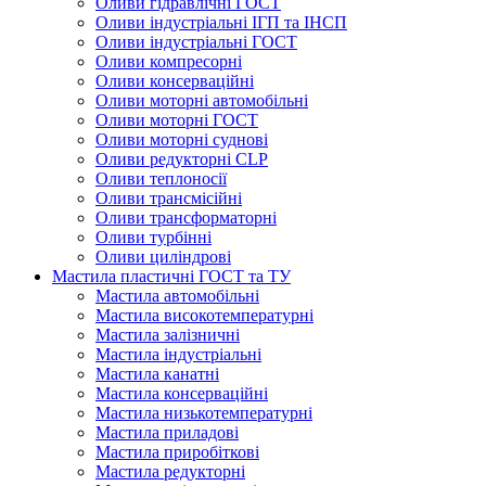
Оливи гідравлічні ГОСТ
Оливи індустріальні ІГП та ІНСП
Оливи індустріальні ГОСТ
Оливи компресорні
Оливи консерваційні
Оливи моторні автомобільні
Оливи моторні ГОСТ
Оливи моторні суднові
Оливи редукторні CLP
Оливи теплоносії
Оливи трансмісійні
Оливи трансформаторні
Оливи турбінні
Оливи циліндрові
Мастила пластичні ГОСТ та ТУ
Мастила автомобільні
Мастила високотемпературні
Мастила залізничні
Мастила індустріальні
Мастила канатні
Мастила консерваційні
Мастила низькотемпературні
Мастила приладові
Мастила приробіткові
Мастила редукторні