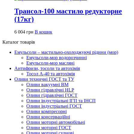
Трансол-100 мастило редукторне
(17кг)
6 004
грн
В кошик
Каталог товарів
Емульсоли – мастильно-охолоджуючі рідини (мор)
Емульсоли-мор водорозчинні
Емульсоли-мор масляні
Антифризи, тосоли та автохімія
Тосол А-40 та автохімія
Оливи техничні ГОСТ та ТУ
Оливи вакуумні ВМ
Оливи гідравлічні HLP
Оливи гідравлічні ГОСТ
Оливи індустріальні ІГП та ІНСП
Оливи індустріальні ГОСТ
Оливи компресорні
Оливи консерваційні
Оливи моторні автомобільні
Оливи моторні ГОСТ
Оливи моторні суднові