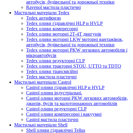
автобусів, будівельної та дорожньої техніки
Ravenol мастила пластичні
Мастильні матеріали Tedex
Tedex антифризи
Tedex оливи гідравлічні HLP и HVLP
Tedex оливи компресорні
Tedex оливи моторні 2Т-4Т двигунів
Tedex оливи моторні LKW моторні вантажівок,
автобусів, будівельної та дорожньої техніки
Tedex оливи моторні PKW легкових автомобілів і
мікроавтобусів
Tedex оливи редукторні CLP
Tedex оливи тракторні STOU, UTTO та TDTO
Tedex оливи трансмісійні
Tedex мастила пластичні
Мастильні матеріали Castrol
Castrol оливи гідравлічні HLP и HVLP
Castrol оливи індустріальні.
Castrol оливи моторні PKW легкових автомобілів,
джипів, бусів та малотоннажних автомобілів
Castrol оливи редукторні CLP
Castrol оливи компресорні і вакуумні
Castrol мастила пластичні
Мастильні матеріали Shell
Shell оливи гідравлічні Tellus