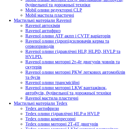
будівельної та дорожньої техніки
Mobil оливи редукторні CLP
Mobil мастила пластичні
Мастильні матеріали Ravenol
Ravenol автохімія
Ravenol антифриз
Ravenol оливи ATF акпп і CVTF варіаторів
Ravenol оливи гідропідсилювачів керма та
сервоприводів
Ravenol оливи гідравлічні HLP, HLPD, HVLP та
HVLPD.
Ravenol оливи моторні 2т-4т двигунів човнів та
скутерів
Ravenol оливи моторні PKW легкових автомобілів
та бусів
Ravenol оливи трансмісійні
Ravenol оливи моторні LKW вантажівок,
автобусів, будівельної та дорожньої техніки
Ravenol мастила пластичні
Мастильні матеріали Tedex
Tedex антифризи
Tedex оливи гідравлічні HLP и HVLP
Tedex оливи компресорні
Tedex оливи моторні 2Т-4Т двигунів