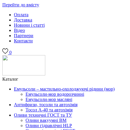
Перейти до вмісту
Оплата
Доставка
Новини і статті
Відео
Партнери
Контакти
0
Каталог
Емульсоли – мастильно-охолоджуючі рідини (мор)
Емульсоли-мор водорозчинні
Емульсоли-мор масляні
Антифризи, тосоли та автохімія
Тосол А-40 та автохімія
Оливи техничні ГОСТ та ТУ
Оливи вакуумні ВМ
Оливи гідравлічні HLP