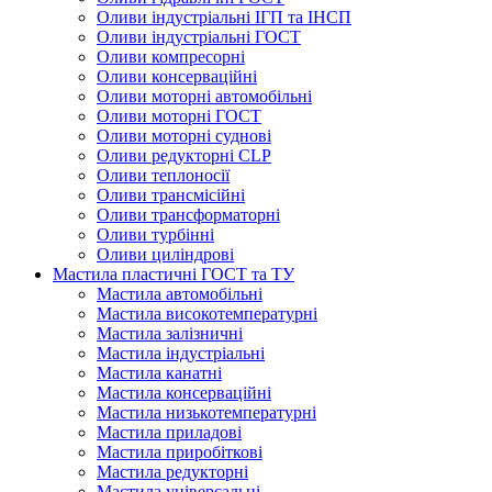
Оливи індустріальні ІГП та ІНСП
Оливи індустріальні ГОСТ
Оливи компресорні
Оливи консерваційні
Оливи моторні автомобільні
Оливи моторні ГОСТ
Оливи моторні суднові
Оливи редукторні CLP
Оливи теплоносії
Оливи трансмісійні
Оливи трансформаторні
Оливи турбінні
Оливи циліндрові
Мастила пластичні ГОСТ та ТУ
Мастила автомобільні
Мастила високотемпературні
Мастила залізничні
Мастила індустріальні
Мастила канатні
Мастила консерваційні
Мастила низькотемпературні
Мастила приладові
Мастила приробіткові
Мастила редукторні
Мастила універсальні