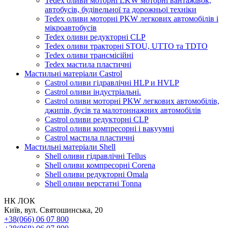
Tedex оливи моторні LKW моторні вантажівок,
автобусів, будівельної та дорожньої техніки
Tedex оливи моторні PKW легкових автомобілів і
мікроавтобусів
Tedex оливи редукторні CLP
Tedex оливи тракторні STOU, UTTO та TDTO
Tedex оливи трансмісійні
Tedex мастила пластичні
Мастильні матеріали Castrol
Castrol оливи гідравлічні HLP и HVLP
Castrol оливи індустріальні.
Castrol оливи моторні PKW легкових автомобілів,
джипів, бусів та малотоннажних автомобілів
Castrol оливи редукторні CLP
Castrol оливи компресорні і вакуумні
Castrol мастила пластичні
Мастильні матеріали Shell
Shell оливи гідравлічні Tellus
Shell оливи компресорні Corena
Shell оливи редукторні Omala
Shell оливи верстатні Tonna
НК ЛОК
Київ, вул. Святошинська, 20
+38(066) 06 07 800