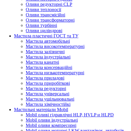
Оливи редукторні CLP
Оливи теплоносії
Оливи трансмісійні
Оливи трансформаторні
Оливи турбінні
Оливи циліндрові
Мастила пластичні ГОСТ та ТУ
Мастила автомобільні
Мастила високотемпературні
Мастила залізничні
Мастила індустріальні
Мастила канатні
Мастила консерваційні
Мастила низькотемпературні
Мастила приладові
Мастила приробіткові
Мастила редукторні
Мастила універсальні
Мастила ущільнювальні
Мастила хімічностійкі
Мастильні матеріали Mobil
Mobil оливі гідравлічні HLP, HVLP и HLPD
Mobil оливи індустріальні
Mobil оливи компресорні
Mobil оливи моторні LKW вантажівок, автобусів,