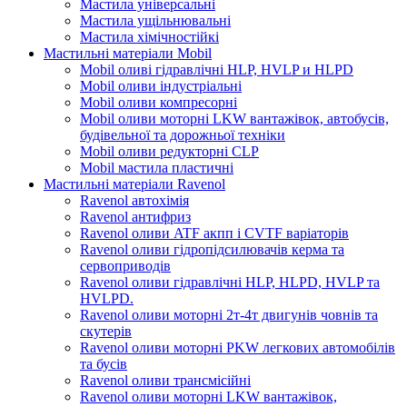
Мастила універсальні
Мастила ущільнювальні
Мастила хімічностійкі
Мастильні матеріали Mobil
Mobil оливі гідравлічні HLP, HVLP и HLPD
Mobil оливи індустріальні
Mobil оливи компресорні
Mobil оливи моторні LKW вантажівок, автобусів,
будівельної та дорожньої техніки
Mobil оливи редукторні CLP
Mobil мастила пластичні
Мастильні матеріали Ravenol
Ravenol автохімія
Ravenol антифриз
Ravenol оливи ATF акпп і CVTF варіаторів
Ravenol оливи гідропідсилювачів керма та
сервоприводів
Ravenol оливи гідравлічні HLP, HLPD, HVLP та
HVLPD.
Ravenol оливи моторні 2т-4т двигунів човнів та
скутерів
Ravenol оливи моторні PKW легкових автомобілів
та бусів
Ravenol оливи трансмісійні
Ravenol оливи моторні LKW вантажівок,