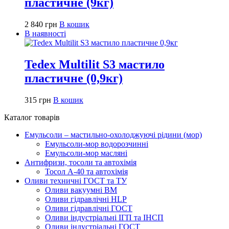
пластичне (9кг)
2 840
грн
В кошик
В наявності
Tedex Multilit S3 мастило
пластичне (0,9кг)
315
грн
В кошик
Каталог товарів
Емульсоли – мастильно-охолоджуючі рідини (мор)
Емульсоли-мор водорозчинні
Емульсоли-мор масляні
Антифризи, тосоли та автохімія
Тосол А-40 та автохімія
Оливи техничні ГОСТ та ТУ
Оливи вакуумні ВМ
Оливи гідравлічні HLP
Оливи гідравлічні ГОСТ
Оливи індустріальні ІГП та ІНСП
Оливи індустріальні ГОСТ