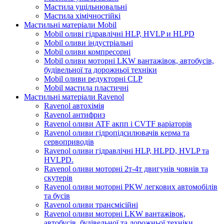
Мастила ущільнювальні
Мастила хімічностійкі
Мастильні матеріали Mobil
Mobil оливі гідравлічні HLP, HVLP и HLPD
Mobil оливи індустріальні
Mobil оливи компресорні
Mobil оливи моторні LKW вантажівок, автобусів,
будівельної та дорожньої техніки
Mobil оливи редукторні CLP
Mobil мастила пластичні
Мастильні матеріали Ravenol
Ravenol автохімія
Ravenol антифриз
Ravenol оливи ATF акпп і CVTF варіаторів
Ravenol оливи гідропідсилювачів керма та
сервоприводів
Ravenol оливи гідравлічні HLP, HLPD, HVLP та
HVLPD.
Ravenol оливи моторні 2т-4т двигунів човнів та
скутерів
Ravenol оливи моторні PKW легкових автомобілів
та бусів
Ravenol оливи трансмісійні
Ravenol оливи моторні LKW вантажівок,
автобусів, будівельної та дорожньої техніки