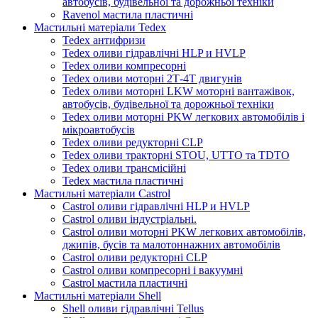
автобусів, будівельної та дорожньої техніки
Ravenol мастила пластичні
Мастильні матеріали Tedex
Tedex антифризи
Tedex оливи гідравлічні HLP и HVLP
Tedex оливи компресорні
Tedex оливи моторні 2Т-4Т двигунів
Tedex оливи моторні LKW моторні вантажівок,
автобусів, будівельної та дорожньої техніки
Tedex оливи моторні PKW легкових автомобілів і
мікроавтобусів
Tedex оливи редукторні CLP
Tedex оливи тракторні STOU, UTTO та TDTO
Tedex оливи трансмісійні
Tedex мастила пластичні
Мастильні матеріали Castrol
Castrol оливи гідравлічні HLP и HVLP
Castrol оливи індустріальні.
Castrol оливи моторні PKW легкових автомобілів,
джипів, бусів та малотоннажних автомобілів
Castrol оливи редукторні CLP
Castrol оливи компресорні і вакуумні
Castrol мастила пластичні
Мастильні матеріали Shell
Shell оливи гідравлічні Tellus