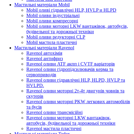
Мастильні матеріали Mobil
Mobil оливі гідравлічні HLP, HVLP и HLPD
Mobil оливи індустріальні
Mobil оливи компресорні
Mobil оливи моторні LKW вантажівок, автобусів,
будівельної та дорожньої техніки
Mobil оливи редукторні CLP
Mobil мастила пластичні
Мастильні матеріали Ravenol
Ravenol автохімія
Ravenol антифриз
Ravenol оливи ATF акпп і CVTF варіаторів
Ravenol оливи гідропідсилювачів керма та
сервоприводів
Ravenol оливи гідравлічні HLP, HLPD, HVLP та
HVLPD.
Ravenol оливи моторні 2т-4т двигунів човнів та
скутерів
Ravenol оливи моторні PKW легкових автомобілів
та бусів
Ravenol оливи трансмісійні
Ravenol оливи моторні LKW вантажівок,
автобусів, будівельної та дорожньої техніки
Ravenol мастила пластичні
Мастильні матеріали Tedex