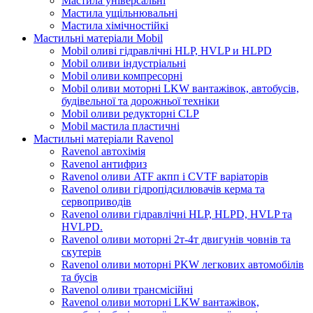
Мастила універсальні
Мастила ущільнювальні
Мастила хімічностійкі
Мастильні матеріали Mobil
Mobil оливі гідравлічні HLP, HVLP и HLPD
Mobil оливи індустріальні
Mobil оливи компресорні
Mobil оливи моторні LKW вантажівок, автобусів,
будівельної та дорожньої техніки
Mobil оливи редукторні CLP
Mobil мастила пластичні
Мастильні матеріали Ravenol
Ravenol автохімія
Ravenol антифриз
Ravenol оливи ATF акпп і CVTF варіаторів
Ravenol оливи гідропідсилювачів керма та
сервоприводів
Ravenol оливи гідравлічні HLP, HLPD, HVLP та
HVLPD.
Ravenol оливи моторні 2т-4т двигунів човнів та
скутерів
Ravenol оливи моторні PKW легкових автомобілів
та бусів
Ravenol оливи трансмісійні
Ravenol оливи моторні LKW вантажівок,