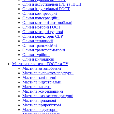
Оливи індустріальні ІГП та ІНСП
Оливи індустріальні ГОСТ
Оливи компресорні
Оливи консерваційні
Оливи моторні автомобільні
Оливи моторні ГОСТ
Оливи моторні суднові
Оливи редукторні CLP
Оливи теплоносії
Оливи трансмісійні
Оливи трансформаторні
Оливи турбінні
Оливи циліндрові
Мастила пластичні ГОСТ та ТУ
Мастила автомобільні
Мастила високотемпературні
Мастила залізничні
Мастила індустріальні
Мастила канатні
Мастила консерваційні
Мастила низькотемпературні
Мастила приладові
Мастила приробіткові
Мастила редукторні