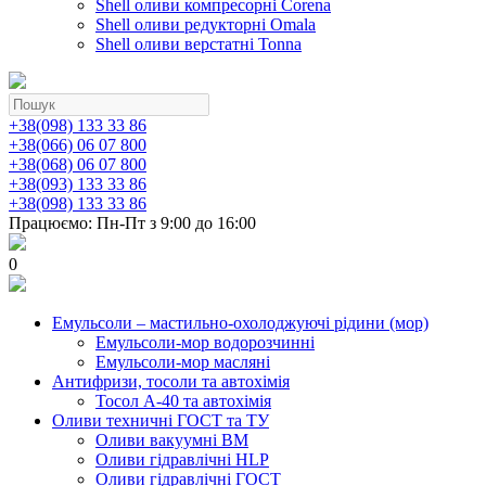
Shell оливи компресорні Corena
Shell оливи редукторні Omala
Shell оливи верстатні Tonna
+38(098) 133 33 86
+38(066) 06 07 800
+38(068) 06 07 800
+38(093) 133 33 86
+38(098) 133 33 86
Працюємо: Пн-Пт з 9:00 до 16:00
0
Емульсоли – мастильно-охолоджуючі рідини (мор)
Емульсоли-мор водорозчинні
Емульсоли-мор масляні
Антифризи, тосоли та автохімія
Тосол А-40 та автохімія
Оливи техничні ГОСТ та ТУ
Оливи вакуумні ВМ
Оливи гідравлічні HLP
Оливи гідравлічні ГОСТ