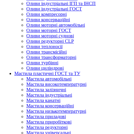
Оливи індустріальні ІГП та ІНСП
Оливи індустріальні ГОСТ
Оливи компресорні
Оливи консерваційні
Оливи моторні автомобільні
Оливи моторні ГОСТ
Оливи моторні суднові
Оливи редукторні CLP
Оливи теплоносії
Оливи трансмісійні
Оливи трансформаторні
Оливи турбінні
Оливи циліндрові
Мастила пластичні ГОСТ та ТУ
Мастила автомобільні
Мастила високотемпературні
Мастила залізничні
Мастила індустріальні
Мастила канатні
Мастила консерваційні
Мастила низькотемпературні
Мастила приладові
Мастила приробіткові
Мастила редукторні
Мастила універсальні