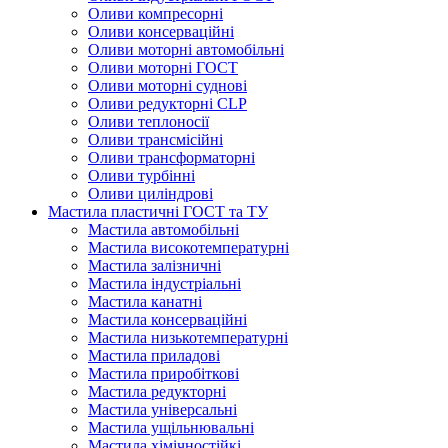
Оливи компресорні
Оливи консерваційні
Оливи моторні автомобільні
Оливи моторні ГОСТ
Оливи моторні суднові
Оливи редукторні CLP
Оливи теплоносії
Оливи трансмісійні
Оливи трансформаторні
Оливи турбінні
Оливи циліндрові
Мастила пластичні ГОСТ та ТУ
Мастила автомобільні
Мастила високотемпературні
Мастила залізничні
Мастила індустріальні
Мастила канатні
Мастила консерваційні
Мастила низькотемпературні
Мастила приладові
Мастила приробіткові
Мастила редукторні
Мастила універсальні
Мастила ущільнювальні
Мастила хімічностійкі