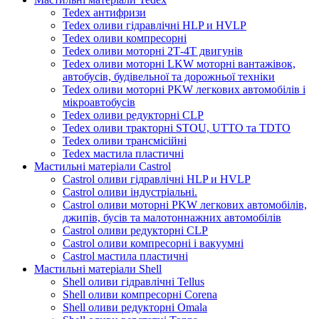
Tedex антифризи
Tedex оливи гідравлічні HLP и HVLP
Tedex оливи компресорні
Tedex оливи моторні 2Т-4Т двигунів
Tedex оливи моторні LKW моторні вантажівок,
автобусів, будівельної та дорожньої техніки
Tedex оливи моторні PKW легкових автомобілів і
мікроавтобусів
Tedex оливи редукторні CLP
Tedex оливи тракторні STOU, UTTO та TDTO
Tedex оливи трансмісійні
Tedex мастила пластичні
Мастильні матеріали Castrol
Castrol оливи гідравлічні HLP и HVLP
Castrol оливи індустріальні.
Castrol оливи моторні PKW легкових автомобілів,
джипів, бусів та малотоннажних автомобілів
Castrol оливи редукторні CLP
Castrol оливи компресорні і вакуумні
Castrol мастила пластичні
Мастильні матеріали Shell
Shell оливи гідравлічні Tellus
Shell оливи компресорні Corena
Shell оливи редукторні Omala