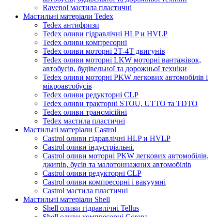
Ravenol мастила пластичні
Мастильні матеріали Tedex
Tedex антифризи
Tedex оливи гідравлічні HLP и HVLP
Tedex оливи компресорні
Tedex оливи моторні 2Т-4Т двигунів
Tedex оливи моторні LKW моторні вантажівок,
автобусів, будівельної та дорожньої техніки
Tedex оливи моторні PKW легкових автомобілів і
мікроавтобусів
Tedex оливи редукторні CLP
Tedex оливи тракторні STOU, UTTO та TDTO
Tedex оливи трансмісійні
Tedex мастила пластичні
Мастильні матеріали Castrol
Castrol оливи гідравлічні HLP и HVLP
Castrol оливи індустріальні.
Castrol оливи моторні PKW легкових автомобілів,
джипів, бусів та малотоннажних автомобілів
Castrol оливи редукторні CLP
Castrol оливи компресорні і вакуумні
Castrol мастила пластичні
Мастильні матеріали Shell
Shell оливи гідравлічні Tellus
Shell оливи компресорні Corena