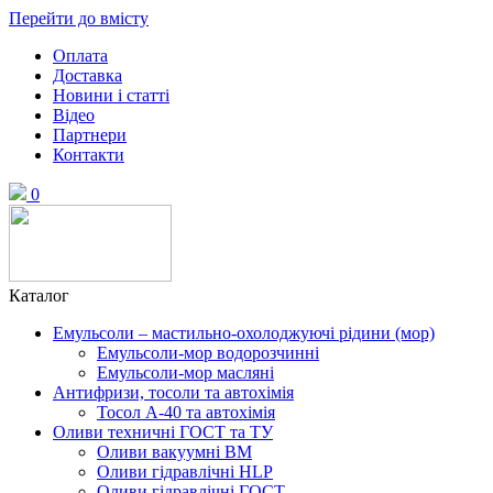
Перейти до вмісту
Оплата
Доставка
Новини і статті
Відео
Партнери
Контакти
0
Каталог
Емульсоли – мастильно-охолоджуючі рідини (мор)
Емульсоли-мор водорозчинні
Емульсоли-мор масляні
Антифризи, тосоли та автохімія
Тосол А-40 та автохімія
Оливи техничні ГОСТ та ТУ
Оливи вакуумні ВМ
Оливи гідравлічні HLP
Оливи гідравлічні ГОСТ