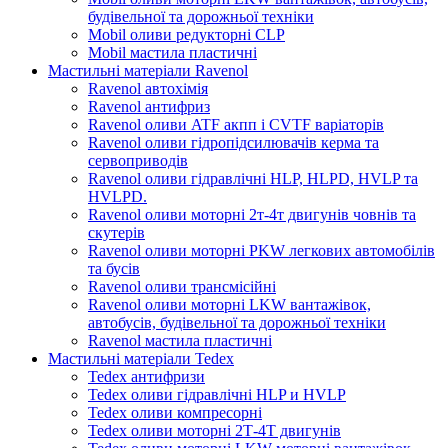
будівельної та дорожньої техніки
Mobil оливи редукторні CLP
Mobil мастила пластичні
Мастильні матеріали Ravenol
Ravenol автохімія
Ravenol антифриз
Ravenol оливи ATF акпп і CVTF варіаторів
Ravenol оливи гідропідсилювачів керма та
сервоприводів
Ravenol оливи гідравлічні HLP, HLPD, HVLP та
HVLPD.
Ravenol оливи моторні 2т-4т двигунів човнів та
скутерів
Ravenol оливи моторні PKW легкових автомобілів
та бусів
Ravenol оливи трансмісійні
Ravenol оливи моторні LKW вантажівок,
автобусів, будівельної та дорожньої техніки
Ravenol мастила пластичні
Мастильні матеріали Tedex
Tedex антифризи
Tedex оливи гідравлічні HLP и HVLP
Tedex оливи компресорні
Tedex оливи моторні 2Т-4Т двигунів