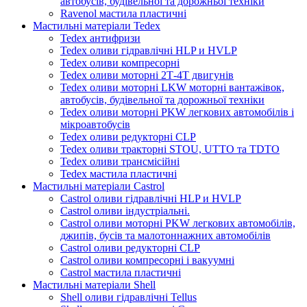
автобусів, будівельної та дорожньої техніки
Ravenol мастила пластичні
Мастильні матеріали Tedex
Tedex антифризи
Tedex оливи гідравлічні HLP и HVLP
Tedex оливи компресорні
Tedex оливи моторні 2Т-4Т двигунів
Tedex оливи моторні LKW моторні вантажівок,
автобусів, будівельної та дорожньої техніки
Tedex оливи моторні PKW легкових автомобілів і
мікроавтобусів
Tedex оливи редукторні CLP
Tedex оливи тракторні STOU, UTTO та TDTO
Tedex оливи трансмісійні
Tedex мастила пластичні
Мастильні матеріали Castrol
Castrol оливи гідравлічні HLP и HVLP
Castrol оливи індустріальні.
Castrol оливи моторні PKW легкових автомобілів,
джипів, бусів та малотоннажних автомобілів
Castrol оливи редукторні CLP
Castrol оливи компресорні і вакуумні
Castrol мастила пластичні
Мастильні матеріали Shell
Shell оливи гідравлічні Tellus