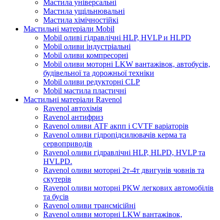
Мастила універсальні
Мастила ущільнювальні
Мастила хімічностійкі
Мастильні матеріали Mobil
Mobil оливі гідравлічні HLP, HVLP и HLPD
Mobil оливи індустріальні
Mobil оливи компресорні
Mobil оливи моторні LKW вантажівок, автобусів,
будівельної та дорожньої техніки
Mobil оливи редукторні CLP
Mobil мастила пластичні
Мастильні матеріали Ravenol
Ravenol автохімія
Ravenol антифриз
Ravenol оливи ATF акпп і CVTF варіаторів
Ravenol оливи гідропідсилювачів керма та
сервоприводів
Ravenol оливи гідравлічні HLP, HLPD, HVLP та
HVLPD.
Ravenol оливи моторні 2т-4т двигунів човнів та
скутерів
Ravenol оливи моторні PKW легкових автомобілів
та бусів
Ravenol оливи трансмісійні
Ravenol оливи моторні LKW вантажівок,