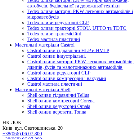
Tedex оливи моторні LKW моторні вантажівок,
автобусів, будівельної та дорожньої техніки
Tedex оливи моторні PKW легкових автомобілів і
мікроавтобусів
Tedex оливи редукторні CLP
Tedex оливи тракторні STOU, UTTO та TDTO
Tedex оливи трансмісійні
Tedex мастила пластичні
Мастильні матеріали Castrol
Castrol оливи гідравлічні HLP и HVLP
Castrol оливи індустріальні.
Castrol оливи моторні PKW легкових автомобілів,
джипів, бусів та малотоннажних автомобілів
Castrol оливи редукторні CLP
Castrol оливи компресорні і вакуумні
Castrol мастила пластичні
Мастильні матеріали Shell
Shell оливи гідравлічні Tellus
Shell оливи компресорні Corena
Shell оливи редукторні Omala
Shell оливи верстатні Tonna
НК ЛОК
Київ, вул. Святошинська, 20
+38(066) 06 07 800