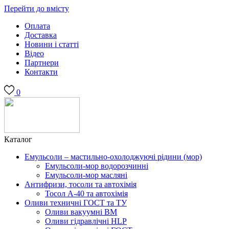
Перейти до вмісту
Оплата
Доставка
Новини і статті
Відео
Партнери
Контакти
0
Каталог
Емульсоли – мастильно-охолоджуючі рідини (мор)
Емульсоли-мор водорозчинні
Емульсоли-мор масляні
Антифризи, тосоли та автохімія
Тосол А-40 та автохімія
Оливи техничні ГОСТ та ТУ
Оливи вакуумні ВМ
Оливи гідравлічні HLP