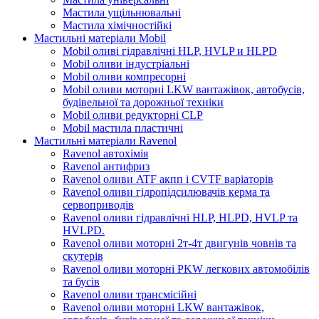
Мастила ущільнювальні
Мастила хімічностійкі
Мастильні матеріали Mobil
Mobil оливі гідравлічні HLP, HVLP и HLPD
Mobil оливи індустріальні
Mobil оливи компресорні
Mobil оливи моторні LKW вантажівок, автобусів,
будівельної та дорожньої техніки
Mobil оливи редукторні CLP
Mobil мастила пластичні
Мастильні матеріали Ravenol
Ravenol автохімія
Ravenol антифриз
Ravenol оливи ATF акпп і CVTF варіаторів
Ravenol оливи гідропідсилювачів керма та
сервоприводів
Ravenol оливи гідравлічні HLP, HLPD, HVLP та
HVLPD.
Ravenol оливи моторні 2т-4т двигунів човнів та
скутерів
Ravenol оливи моторні PKW легкових автомобілів
та бусів
Ravenol оливи трансмісійні
Ravenol оливи моторні LKW вантажівок,