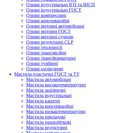
Оливи індустріальні ІГП та ІНСП
Оливи індустріальні ГОСТ
Оливи компресорні
Оливи консерваційні
Оливи моторні автомобільні
Оливи моторні ГОСТ
Оливи моторні суднові
Оливи редукторні CLP
Оливи теплоносії
Оливи трансмісійні
Оливи трансформаторні
Оливи турбінні
Оливи циліндрові
Мастила пластичні ГОСТ та ТУ
Мастила автомобільні
Мастила високотемпературні
Мастила залізничні
Мастила індустріальні
Мастила канатні
Мастила консерваційні
Мастила низькотемпературні
Мастила приладові
Мастила приробіткові
Мастила редукторні
Мастила універсальні