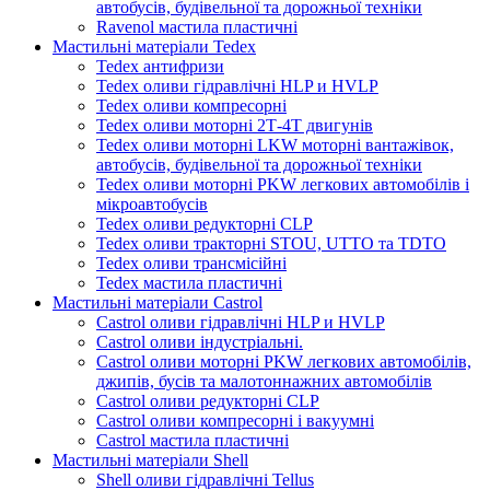
автобусів, будівельної та дорожньої техніки
Ravenol мастила пластичні
Мастильні матеріали Tedex
Tedex антифризи
Tedex оливи гідравлічні HLP и HVLP
Tedex оливи компресорні
Tedex оливи моторні 2Т-4Т двигунів
Tedex оливи моторні LKW моторні вантажівок,
автобусів, будівельної та дорожньої техніки
Tedex оливи моторні PKW легкових автомобілів і
мікроавтобусів
Tedex оливи редукторні CLP
Tedex оливи тракторні STOU, UTTO та TDTO
Tedex оливи трансмісійні
Tedex мастила пластичні
Мастильні матеріали Castrol
Castrol оливи гідравлічні HLP и HVLP
Castrol оливи індустріальні.
Castrol оливи моторні PKW легкових автомобілів,
джипів, бусів та малотоннажних автомобілів
Castrol оливи редукторні CLP
Castrol оливи компресорні і вакуумні
Castrol мастила пластичні
Мастильні матеріали Shell
Shell оливи гідравлічні Tellus