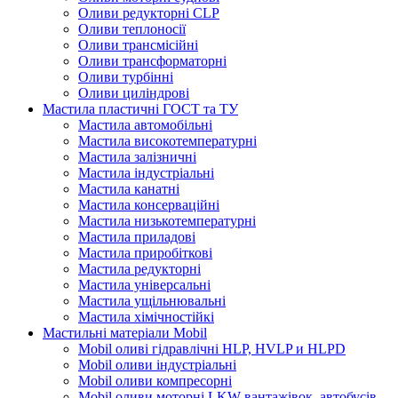
Оливи редукторні CLP
Оливи теплоносії
Оливи трансмісійні
Оливи трансформаторні
Оливи турбінні
Оливи циліндрові
Мастила пластичні ГОСТ та ТУ
Мастила автомобільні
Мастила високотемпературні
Мастила залізничні
Мастила індустріальні
Мастила канатні
Мастила консерваційні
Мастила низькотемпературні
Мастила приладові
Мастила приробіткові
Мастила редукторні
Мастила універсальні
Мастила ущільнювальні
Мастила хімічностійкі
Мастильні матеріали Mobil
Mobil оливі гідравлічні HLP, HVLP и HLPD
Mobil оливи індустріальні
Mobil оливи компресорні
Mobil оливи моторні LKW вантажівок, автобусів,