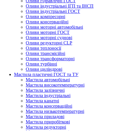
Оливи гідравлічні ГОСТ
Оливи індустріальні ІГП та ІНСП
Оливи індустріальні ГОСТ
Оливи компресорні
Оливи консерваційні
Оливи моторні автомобільні
Оливи моторні ГОСТ
Оливи моторні суднові
Оливи редукторні CLP
Оливи теплоносії
Оливи трансмісійні
Оливи трансформаторні
Оливи турбінні
Оливи циліндрові
Мастила пластичні ГОСТ та ТУ
Мастила автомобільні
Мастила високотемпературні
Мастила залізничні
Мастила індустріальні
Мастила канатні
Мастила консерваційні
Мастила низькотемпературні
Мастила приладові
Мастила приробіткові
Мастила редукторні