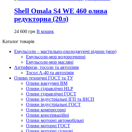
Shell Omala S4 WE 460 олива
редукторна (20л)
24 600
грн
В кошик
Каталог товарів
Емульсоли – мастильно-охолоджуючі рідини (мор)
Емульсоли-мор водорозчинні
Емульсоли-мор масляні
Антифризи, тосоли та автохімія
Тосол А-40 та автохімія
Оливи техничні ГОСТ та ТУ
Оливи вакуумні ВМ
Оливи гідравлічні HLP
Оливи гідравлічні ГОСТ
Оливи індустріальні ІГП та ІНСП
Оливи індустріальні ГОСТ
Оливи компресорні
Оливи консерваційні
Оливи моторні автомобільні
Оливи моторні ГОСТ
Оливи моторні суднові