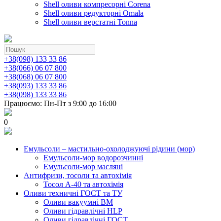
Shell оливи компресорні Corena
Shell оливи редукторні Omala
Shell оливи верстатні Tonna
+38(098) 133 33 86
+38(066) 06 07 800
+38(068) 06 07 800
+38(093) 133 33 86
+38(098) 133 33 86
Працюємо: Пн-Пт з 9:00 до 16:00
0
Емульсоли – мастильно-охолоджуючі рідини (мор)
Емульсоли-мор водорозчинні
Емульсоли-мор масляні
Антифризи, тосоли та автохімія
Тосол А-40 та автохімія
Оливи техничні ГОСТ та ТУ
Оливи вакуумні ВМ
Оливи гідравлічні HLP
Оливи гідравлічні ГОСТ