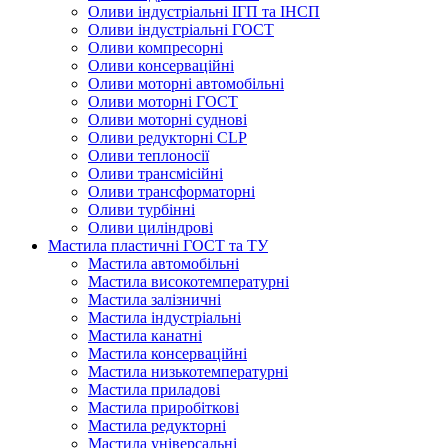
Оливи індустріальні ІГП та ІНСП
Оливи індустріальні ГОСТ
Оливи компресорні
Оливи консерваційні
Оливи моторні автомобільні
Оливи моторні ГОСТ
Оливи моторні суднові
Оливи редукторні CLP
Оливи теплоносії
Оливи трансмісійні
Оливи трансформаторні
Оливи турбінні
Оливи циліндрові
Мастила пластичні ГОСТ та ТУ
Мастила автомобільні
Мастила високотемпературні
Мастила залізничні
Мастила індустріальні
Мастила канатні
Мастила консерваційні
Мастила низькотемпературні
Мастила приладові
Мастила приробіткові
Мастила редукторні
Мастила універсальні