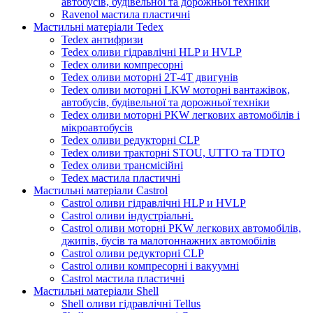
автобусів, будівельної та дорожньої техніки
Ravenol мастила пластичні
Мастильні матеріали Tedex
Tedex антифризи
Tedex оливи гідравлічні HLP и HVLP
Tedex оливи компресорні
Tedex оливи моторні 2Т-4Т двигунів
Tedex оливи моторні LKW моторні вантажівок,
автобусів, будівельної та дорожньої техніки
Tedex оливи моторні PKW легкових автомобілів і
мікроавтобусів
Tedex оливи редукторні CLP
Tedex оливи тракторні STOU, UTTO та TDTO
Tedex оливи трансмісійні
Tedex мастила пластичні
Мастильні матеріали Castrol
Castrol оливи гідравлічні HLP и HVLP
Castrol оливи індустріальні.
Castrol оливи моторні PKW легкових автомобілів,
джипів, бусів та малотоннажних автомобілів
Castrol оливи редукторні CLP
Castrol оливи компресорні і вакуумні
Castrol мастила пластичні
Мастильні матеріали Shell
Shell оливи гідравлічні Tellus