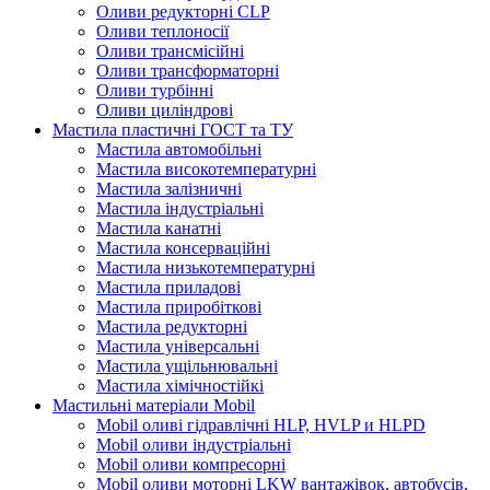
Оливи редукторні CLP
Оливи теплоносії
Оливи трансмісійні
Оливи трансформаторні
Оливи турбінні
Оливи циліндрові
Мастила пластичні ГОСТ та ТУ
Мастила автомобільні
Мастила високотемпературні
Мастила залізничні
Мастила індустріальні
Мастила канатні
Мастила консерваційні
Мастила низькотемпературні
Мастила приладові
Мастила приробіткові
Мастила редукторні
Мастила універсальні
Мастила ущільнювальні
Мастила хімічностійкі
Мастильні матеріали Mobil
Mobil оливі гідравлічні HLP, HVLP и HLPD
Mobil оливи індустріальні
Mobil оливи компресорні
Mobil оливи моторні LKW вантажівок, автобусів,