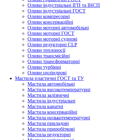
Оливи індустріальні ІГП та ІНСП
Оливи індустріальні ГОСТ
Оливи компресорні
Оливи консерваційні
Оливи моторні автомобільні
Оливи моторні ГОСТ
Оливи моторні суднові
Оливи редукторні CLP
Оливи теплоносії
Оливи трансмісійні
Оливи трансформаторні
Оливи турбінні
Оливи циліндрові
Мастила пластичні ГОСТ та ТУ
Мастила автомобільні
Мастила високотемпературні
Мастила залізничні
Мастила індустріальні
Мастила канатні
Мастила консерваційні
Мастила низькотемпературні
Мастила приладові
Мастила приробіткові
Мастила редукторні