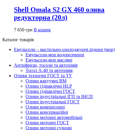
Shell Omala S2 GX 460 олива
редукторна (20л)
7 650
грн
В кошик
Каталог товарів
Емульсоли – мастильно-охолоджуючі рідини (мор)
Емульсоли-мор водорозчинні
Емульсоли-мор масляні
Антифризи, тосоли та автохімія
Тосол А-40 та автохімія
Оливи техничні ГОСТ та ТУ
Оливи вакуумні ВМ
Оливи гідравлічні HLP
Оливи гідравлічні ГОСТ
Оливи індустріальні ІГП та ІНСП
Оливи індустріальні ГОСТ
Оливи компресорні
Оливи консерваційні
Оливи моторні автомобільні
Оливи моторні ГОСТ
Оливи моторні суднові