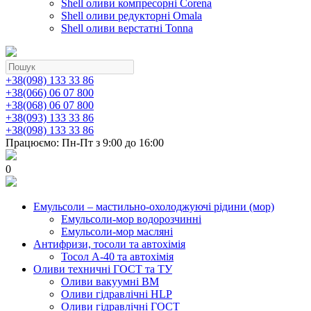
Shell оливи компресорні Corena
Shell оливи редукторні Omala
Shell оливи верстатні Tonna
+38(098) 133 33 86
+38(066) 06 07 800
+38(068) 06 07 800
+38(093) 133 33 86
+38(098) 133 33 86
Працюємо: Пн-Пт з 9:00 до 16:00
0
Емульсоли – мастильно-охолоджуючі рідини (мор)
Емульсоли-мор водорозчинні
Емульсоли-мор масляні
Антифризи, тосоли та автохімія
Тосол А-40 та автохімія
Оливи техничні ГОСТ та ТУ
Оливи вакуумні ВМ
Оливи гідравлічні HLP
Оливи гідравлічні ГОСТ