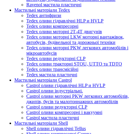
Ravenol мастила пластичні
Мастильні матеріали Tedex
Tedex антифризи
Tedex оливи гідравлічні HLP и HVLP
Tedex оливи компресорні
Tedex оливи моторні 2Т-4Т двигунів
Tedex оливи моторні LKW моторні вантажівок,
автобусів, будівельної та дорожньої техніки
Tedex оливи моторні PKW легкових автомобілів і
мікроавтобусів
Tedex оливи редукторні CLP
Tedex оливи тракторні STOU, UTTO та TDTO
Tedex оливи трансмісійні
Tedex мастила пластичні
Мастильні матеріали Castrol
Castrol оливи гідравлічні HLP и HVLP
Castrol оливи індустріальні.
Castrol оливи моторні PKW легкових автомобілів,
джипів, бусів та малотоннажних автомобілів
Castrol оливи редукторні CLP
Castrol оливи компресорні і вакуумні
Castrol мастила пластичні
Мастильні матеріали Shell
Shell оливи гідравлічні Tellus
Shell оливи компресорні Corena