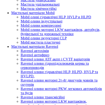
Мастила універсальні
Мастила ущільнювальні
Мастила хімічностійкі
Мастильні матеріали Mobil
Mobil оливі гідравлічні HLP, HVLP и HLPD
Mobil оливи індустріальні
Mobil оливи компресорні
Mobil оливи моторні LKW вантажівок, автобусів,
будівельної та дорожньої техніки
Mobil оливи редукторні CLP
Mobil мастила пластичні
Мастильні матеріали Ravenol
Ravenol автохімія
Ravenol антифриз
Ravenol оливи ATF акпп і CVTF варіаторів
Ravenol оливи гідропідсилювачів керма та
сервоприводів
Ravenol оливи гідравлічні HLP, HLPD, HVLP та
HVLPD.
Ravenol оливи моторні 2т-4т двигунів човнів та
скутерів
Ravenol оливи моторні PKW легкових автомобілів
та бусів
Ravenol оливи трансмісійні
Ravenol оливи моторні LKW вантажівок,