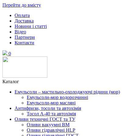
Перейти до вмісту
Оплата
Доставка
Новини і статті
Відео
Партнери
Контакти
0
Каталог
Емульсоли – мастильно-охолоджуючі рідини (мор)
Емульсоли-мор водорозчинні
Емульсоли-мор масляні
Антифризи, тосоли та автохімія
Тосол А-40 та автохімія
Оливи техничні ГОСТ та ТУ
Оливи вакуумні ВМ
Оливи гідравлічні HLP
Оливи гідравлічні ГОСТ