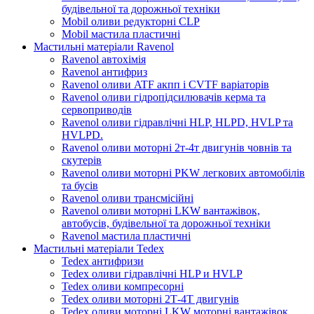
будівельної та дорожньої техніки
Mobil оливи редукторні CLP
Mobil мастила пластичні
Мастильні матеріали Ravenol
Ravenol автохімія
Ravenol антифриз
Ravenol оливи ATF акпп і CVTF варіаторів
Ravenol оливи гідропідсилювачів керма та
сервоприводів
Ravenol оливи гідравлічні HLP, HLPD, HVLP та
HVLPD.
Ravenol оливи моторні 2т-4т двигунів човнів та
скутерів
Ravenol оливи моторні PKW легкових автомобілів
та бусів
Ravenol оливи трансмісійні
Ravenol оливи моторні LKW вантажівок,
автобусів, будівельної та дорожньої техніки
Ravenol мастила пластичні
Мастильні матеріали Tedex
Tedex антифризи
Tedex оливи гідравлічні HLP и HVLP
Tedex оливи компресорні
Tedex оливи моторні 2Т-4Т двигунів
Tedex оливи моторні LKW моторні вантажівок,