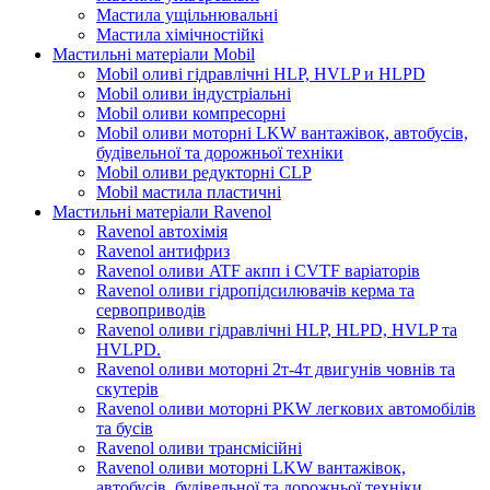
Мастила ущільнювальні
Мастила хімічностійкі
Мастильні матеріали Mobil
Mobil оливі гідравлічні HLP, HVLP и HLPD
Mobil оливи індустріальні
Mobil оливи компресорні
Mobil оливи моторні LKW вантажівок, автобусів,
будівельної та дорожньої техніки
Mobil оливи редукторні CLP
Mobil мастила пластичні
Мастильні матеріали Ravenol
Ravenol автохімія
Ravenol антифриз
Ravenol оливи ATF акпп і CVTF варіаторів
Ravenol оливи гідропідсилювачів керма та
сервоприводів
Ravenol оливи гідравлічні HLP, HLPD, HVLP та
HVLPD.
Ravenol оливи моторні 2т-4т двигунів човнів та
скутерів
Ravenol оливи моторні PKW легкових автомобілів
та бусів
Ravenol оливи трансмісійні
Ravenol оливи моторні LKW вантажівок,
автобусів, будівельної та дорожньої техніки