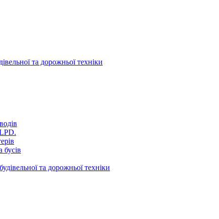
дівельної та дорожньої техніки
водів
VLPD.
терів
 бусів
будівельної та дорожньої техніки