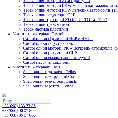
Tedex оливи моторні 2Т-4Т двигунів
Tedex оливи моторні LKW моторні вантажівок, автоб
Tedex оливи моторні PKW легкових автомобілів і мі
Tedex оливи редукторні CLP
Tedex оливи тракторні STOU, UTTO та TDTO
Tedex оливи трансмісійні
Tedex мастила пластичні
Мастильні матеріали Castrol
Castrol оливи гідравлічні HLP и HVLP
Castrol оливи індустріальні.
Castrol оливи моторні PKW легкових автомобілів, д
Castrol оливи редукторні CLP
Castrol оливи компресорні і вакуумні
Castrol мастила пластичні
Мастильні матеріали Shell
Shell оливи гідравлічні Tellus
Shell оливи компресорні Corena
Shell оливи редукторні Omala
Shell оливи верстатні Tonna
+38(098) 133 33 86
+38(066) 06 07 800
+38(068) 06 07 800