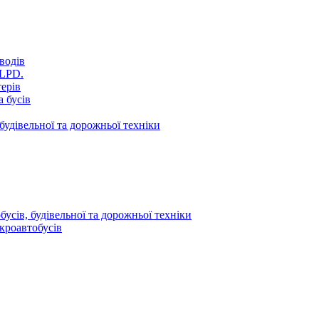
водів
VLPD.
терів
 бусів
будівельної та дорожньої техніки
усів, будівельної та дорожньої техніки
кроавтобусів