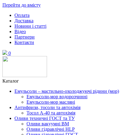
Перейти до вмісту
Оплата
Доставка
Новини і статті
Відео
Партнери
Контакти
0
Каталог
Емульсоли – мастильно-охолоджуючі рідини (мор)
Емульсоли-мор водорозчинні
Емульсоли-мор масляні
Антифризи, тосоли та автохімія
Тосол А-40 та автохімія
Оливи техничні ГОСТ та ТУ
Оливи вакуумні ВМ
Оливи гідравлічні HLP
Оливи гідравлічні ГОСТ