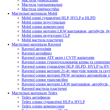
Мастила універсальні
Мастила ущільнювальні
Мастила хімічностійкі
Мастильні матеріали Mobil
Mobil оливі гідравлічні HLP, HVLP и HLPD
Mobil оливи індустріальні
Mobil оливи компресорні
Mobil оливи моторні LKW вантажівок, автобусів, бу
Mobil оливи редукторні CLP
Mobil мастила пластичні
Мастильні матеріали Ravenol
Ravenol автохімія
Ravenol антифриз
Ravenol оливи ATF акпп і CVTF варіаторів
Ravenol оливи гідропідсилювачів керма та сервопри
Ravenol оливи гідравлічні HLP, HLPD, HVLP та H
Ravenol оливи моторні 2т-4т двигунів човнів та ску
Ravenol оливи моторні PKW легкових автомобілів та
Ravenol оливи трансмісійні
Ravenol оливи моторні LKW вантажівок, автобусів, 
Ravenol мастила пластичні
Мастильні матеріали Tedex
Tedex антифризи
Tedex оливи гідравлічні HLP и HVLP
Tedex оливи компресорні