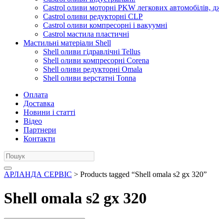
Castrol оливи моторні PKW легкових автомобілів, д
Castrol оливи редукторні CLP
Castrol оливи компресорні і вакуумні
Castrol мастила пластичні
Мастильні матеріали Shell
Shell оливи гідравлічні Tellus
Shell оливи компресорні Corena
Shell оливи редукторні Omala
Shell оливи верстатні Tonna
Оплата
Доставка
Новини і статті
Відео
Партнери
Контакти
АРЛАНДА СЕРВІС
> Products tagged “Shell omala s2 gx 320”
Shell omala s2 gx 320