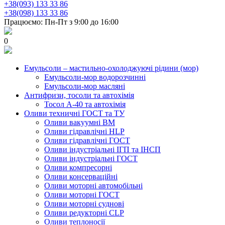
+38(093) 133 33 86
+38(098) 133 33 86
Працюємо: Пн-Пт з 9:00 до 16:00
0
Емульсоли – мастильно-охолоджуючі рідини (мор)
Емульсоли-мор водорозчинні
Емульсоли-мор масляні
Антифризи, тосоли та автохімія
Тосол А-40 та автохімія
Оливи техничні ГОСТ та ТУ
Оливи вакуумні ВМ
Оливи гідравлічні HLP
Оливи гідравлічні ГОСТ
Оливи індустріальні ІГП та ІНСП
Оливи індустріальні ГОСТ
Оливи компресорні
Оливи консерваційні
Оливи моторні автомобільні
Оливи моторні ГОСТ
Оливи моторні суднові
Оливи редукторні CLP
Оливи теплоносії