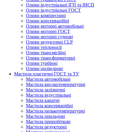
Оливи індустріальні ІГП та ІНСП
Оливи індустріальні ГОСТ
Оливи компресорні
Оливи консерваційні
Оливи моторні автомобільні
Оливи моторні ГОСТ
Оливи моторні суднові
Оливи редукторні CLP
Оливи теплоносії
Оливи трансмісійні
Оливи трансформаторні
Оливи турбінні
Оливи циліндрові
Мастила пластичні ГОСТ та ТУ
Мастила автомобільні
Мастила високотемпературні
Мастила залізничні
Мастила індустріальні
Мастила канатні
Мастила консерваційні
Мастила низькотемпературні
Мастила приладові
Мастила приробіткові
Мастила редукторні