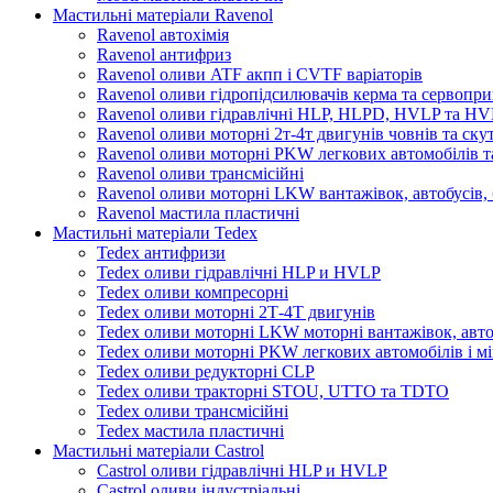
Мастильні матеріали Ravenol
Ravenol автохімія
Ravenol антифриз
Ravenol оливи ATF акпп і CVTF варіаторів
Ravenol оливи гідропідсилювачів керма та сервопри
Ravenol оливи гідравлічні HLP, HLPD, HVLP та H
Ravenol оливи моторні 2т-4т двигунів човнів та ску
Ravenol оливи моторні PKW легкових автомобілів та
Ravenol оливи трансмісійні
Ravenol оливи моторні LKW вантажівок, автобусів, 
Ravenol мастила пластичні
Мастильні матеріали Tedex
Tedex антифризи
Tedex оливи гідравлічні HLP и HVLP
Tedex оливи компресорні
Tedex оливи моторні 2Т-4Т двигунів
Tedex оливи моторні LKW моторні вантажівок, автоб
Tedex оливи моторні PKW легкових автомобілів і мі
Tedex оливи редукторні CLP
Tedex оливи тракторні STOU, UTTO та TDTO
Tedex оливи трансмісійні
Tedex мастила пластичні
Мастильні матеріали Castrol
Castrol оливи гідравлічні HLP и HVLP
Castrol оливи індустріальні.