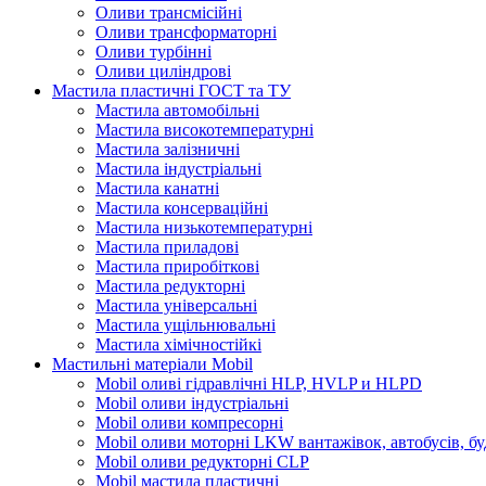
Оливи трансмісійні
Оливи трансформаторні
Оливи турбінні
Оливи циліндрові
Мастила пластичні ГОСТ та ТУ
Мастила автомобільні
Мастила високотемпературні
Мастила залізничні
Мастила індустріальні
Мастила канатні
Мастила консерваційні
Мастила низькотемпературні
Мастила приладові
Мастила приробіткові
Мастила редукторні
Мастила універсальні
Мастила ущільнювальні
Мастила хімічностійкі
Мастильні матеріали Mobil
Mobil оливі гідравлічні HLP, HVLP и HLPD
Mobil оливи індустріальні
Mobil оливи компресорні
Mobil оливи моторні LKW вантажівок, автобусів, бу
Mobil оливи редукторні CLP
Mobil мастила пластичні