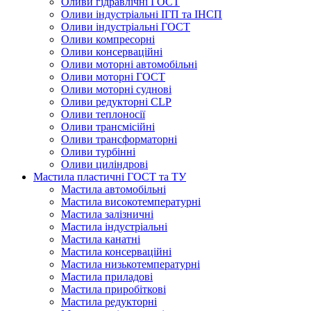
Оливи гідравлічні ГОСТ
Оливи індустріальні ІГП та ІНСП
Оливи індустріальні ГОСТ
Оливи компресорні
Оливи консерваційні
Оливи моторні автомобільні
Оливи моторні ГОСТ
Оливи моторні суднові
Оливи редукторні CLP
Оливи теплоносії
Оливи трансмісійні
Оливи трансформаторні
Оливи турбінні
Оливи циліндрові
Мастила пластичні ГОСТ та ТУ
Мастила автомобільні
Мастила високотемпературні
Мастила залізничні
Мастила індустріальні
Мастила канатні
Мастила консерваційні
Мастила низькотемпературні
Мастила приладові
Мастила приробіткові
Мастила редукторні