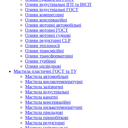
Оливи індустріальні ІГП та ІНСП
Оливи індустріальні ГОСТ
Оливи компресорні
Оливи консерваційні
Оливи моторні автомобільні
Оливи моторні ГОСТ
Оливи моторні суднові
Оливи редукторні CLP
Оливи теплоносії
Оливи трансмісійні
Оливи трансформаторні
Оливи турбінні
Оливи циліндрові
Мастила пластичні ГОСТ та ТУ
Мастила автомобільні
Мастила високотемпературні
Мастила залізничні
Мастила індустріальні
Мастила канатні
Мастила консерваційні
Мастила низькотемпературні
Мастила приладові
Мастила приробіткові
Мастила редукторні
Мастила універсальні