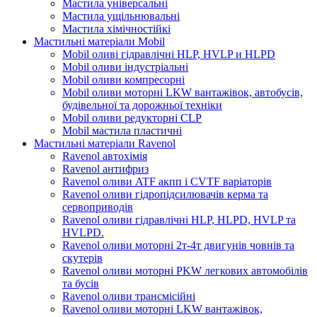
Мастила універсальні
Мастила ущільнювальні
Мастила хімічностійкі
Мастильні матеріали Mobil
Mobil оливі гідравлічні HLP, HVLP и HLPD
Mobil оливи індустріальні
Mobil оливи компресорні
Mobil оливи моторні LKW вантажівок, автобусів,
будівельної та дорожньої техніки
Mobil оливи редукторні CLP
Mobil мастила пластичні
Мастильні матеріали Ravenol
Ravenol автохімія
Ravenol антифриз
Ravenol оливи ATF акпп і CVTF варіаторів
Ravenol оливи гідропідсилювачів керма та
сервоприводів
Ravenol оливи гідравлічні HLP, HLPD, HVLP та
HVLPD.
Ravenol оливи моторні 2т-4т двигунів човнів та
скутерів
Ravenol оливи моторні PKW легкових автомобілів
та бусів
Ravenol оливи трансмісійні
Ravenol оливи моторні LKW вантажівок,