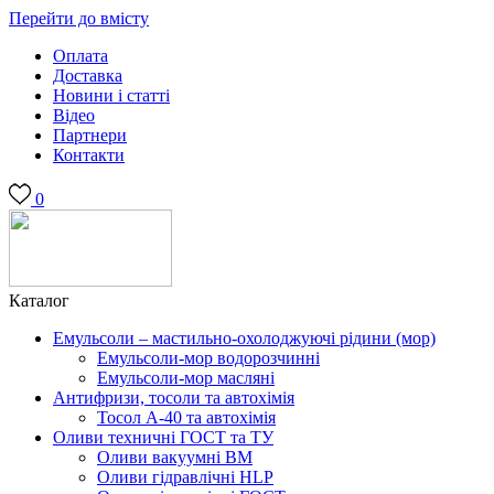
Перейти до вмісту
Оплата
Доставка
Новини і статті
Відео
Партнери
Контакти
0
Каталог
Емульсоли – мастильно-охолоджуючі рідини (мор)
Емульсоли-мор водорозчинні
Емульсоли-мор масляні
Антифризи, тосоли та автохімія
Тосол А-40 та автохімія
Оливи техничні ГОСТ та ТУ
Оливи вакуумні ВМ
Оливи гідравлічні HLP