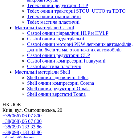
Tedex оливи редукторні CLP
Tedex оливи тракторні STOU, UTTO та TDTO
Tedex оливи трансмісійні
Tedex мастила пластичні
Мастильні матеріали Castrol
Castrol оливи гідравлічні HLP и HVLP
Castrol оливи індустріальні.
Castrol оливи моторні PKW легкових автомобілів,
джипів, бусів та малотоннажних автомобілів
Castrol оливи редукторні CLP
Castrol оливи компресорні і вакуумні
Castrol мастила пластичні
Мастильні матеріали Shell
Shell оливи гідравлічні Tellus
Shell оливи компресорні Corena
Shell оливи редукторні Omala
Shell оливи верстатні Tonna
НК ЛОК
Київ, вул. Святошинська, 20
+38(066) 06 07 800
+38(068) 06 07 800
+38(093) 133 33 86
+38(098) 133 33 86
arlanda@ukr.net