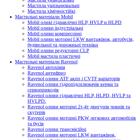
Мастила ущільнювальні
Мастила хімічностійкі
Мастильні матеріали Mobil
Mobil оливі гідравлічні HLP, HVLP и HLPD
Mobil оливи індустріальні
Mobil оливи компресорні
Mobil оливи моторні LKW вантажівок, автобусів,
будівельної та дорожньої техніки
Mobil оливи редукторні CLP
Mobil мастила пластичні
Мастильні матеріали Ravenol
Ravenol автохімія
Ravenol антифриз
Ravenol оливи ATF акпп і CVTF варіаторів
Ravenol оливи гідропідсилювачів керма та
сервоприводів
Ravenol оливи гідравлічні HLP, HLPD, HVLP та
HVLPD.
Ravenol оливи моторні 2т-4т двигунів човнів та
скутерів
Ravenol оливи моторні PKW легкових автомобілів
та бусів
Ravenol оливи трансмісійні
Ravenol оливи моторні LKW вантажівок,