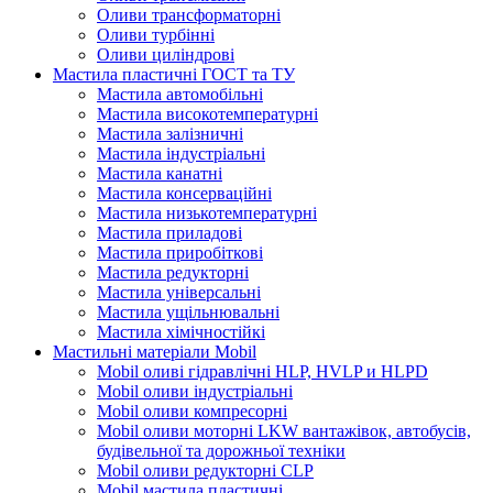
Оливи трансформаторні
Оливи турбінні
Оливи циліндрові
Мастила пластичні ГОСТ та ТУ
Мастила автомобільні
Мастила високотемпературні
Мастила залізничні
Мастила індустріальні
Мастила канатні
Мастила консерваційні
Мастила низькотемпературні
Мастила приладові
Мастила приробіткові
Мастила редукторні
Мастила універсальні
Мастила ущільнювальні
Мастила хімічностійкі
Мастильні матеріали Mobil
Mobil оливі гідравлічні HLP, HVLP и HLPD
Mobil оливи індустріальні
Mobil оливи компресорні
Mobil оливи моторні LKW вантажівок, автобусів,
будівельної та дорожньої техніки
Mobil оливи редукторні CLP
Mobil мастила пластичні