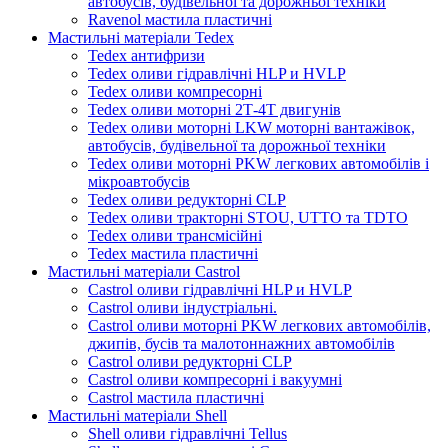
автобусів, будівельної та дорожньої техніки
Ravenol мастила пластичні
Мастильні матеріали Tedex
Tedex антифризи
Tedex оливи гідравлічні HLP и HVLP
Tedex оливи компресорні
Tedex оливи моторні 2Т-4Т двигунів
Tedex оливи моторні LKW моторні вантажівок,
автобусів, будівельної та дорожньої техніки
Tedex оливи моторні PKW легкових автомобілів і
мікроавтобусів
Tedex оливи редукторні CLP
Tedex оливи тракторні STOU, UTTO та TDTO
Tedex оливи трансмісійні
Tedex мастила пластичні
Мастильні матеріали Castrol
Castrol оливи гідравлічні HLP и HVLP
Castrol оливи індустріальні.
Castrol оливи моторні PKW легкових автомобілів,
джипів, бусів та малотоннажних автомобілів
Castrol оливи редукторні CLP
Castrol оливи компресорні і вакуумні
Castrol мастила пластичні
Мастильні матеріали Shell
Shell оливи гідравлічні Tellus