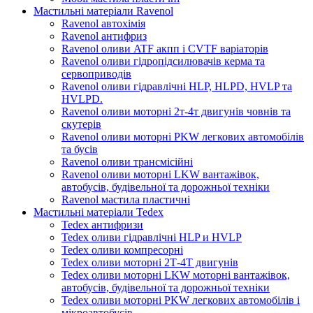
Мастильні матеріали Ravenol
Ravenol автохімія
Ravenol антифриз
Ravenol оливи ATF акпп і CVTF варіаторів
Ravenol оливи гідропідсилювачів керма та
сервоприводів
Ravenol оливи гідравлічні HLP, HLPD, HVLP та
HVLPD.
Ravenol оливи моторні 2т-4т двигунів човнів та
скутерів
Ravenol оливи моторні PKW легкових автомобілів
та бусів
Ravenol оливи трансмісійні
Ravenol оливи моторні LKW вантажівок,
автобусів, будівельної та дорожньої техніки
Ravenol мастила пластичні
Мастильні матеріали Tedex
Tedex антифризи
Tedex оливи гідравлічні HLP и HVLP
Tedex оливи компресорні
Tedex оливи моторні 2Т-4Т двигунів
Tedex оливи моторні LKW моторні вантажівок,
автобусів, будівельної та дорожньої техніки
Tedex оливи моторні PKW легкових автомобілів і
мікроавтобусів