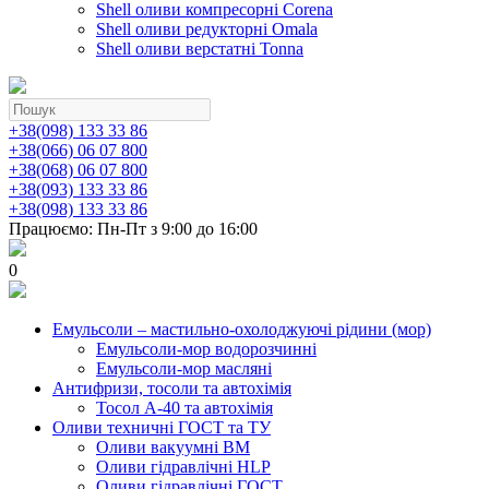
Shell оливи компресорні Corena
Shell оливи редукторні Omala
Shell оливи верстатні Tonna
+38(098) 133 33 86
+38(066) 06 07 800
+38(068) 06 07 800
+38(093) 133 33 86
+38(098) 133 33 86
Працюємо: Пн-Пт з 9:00 до 16:00
0
Емульсоли – мастильно-охолоджуючі рідини (мор)
Емульсоли-мор водорозчинні
Емульсоли-мор масляні
Антифризи, тосоли та автохімія
Тосол А-40 та автохімія
Оливи техничні ГОСТ та ТУ
Оливи вакуумні ВМ
Оливи гідравлічні HLP
Оливи гідравлічні ГОСТ