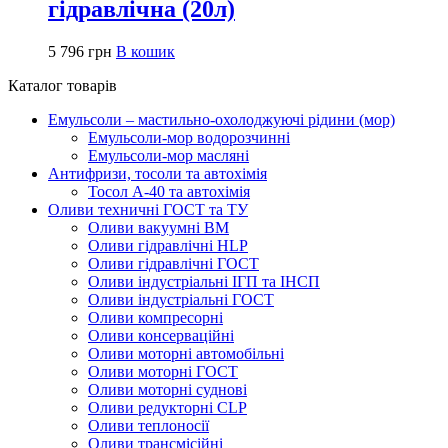
гідравлічна (20л)
5 796
грн
В кошик
Каталог товарів
Емульсоли – мастильно-охолоджуючі рідини (мор)
Емульсоли-мор водорозчинні
Емульсоли-мор масляні
Антифризи, тосоли та автохімія
Тосол А-40 та автохімія
Оливи техничні ГОСТ та ТУ
Оливи вакуумні ВМ
Оливи гідравлічні HLP
Оливи гідравлічні ГОСТ
Оливи індустріальні ІГП та ІНСП
Оливи індустріальні ГОСТ
Оливи компресорні
Оливи консерваційні
Оливи моторні автомобільні
Оливи моторні ГОСТ
Оливи моторні суднові
Оливи редукторні CLP
Оливи теплоносії
Оливи трансмісійні