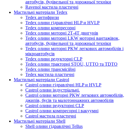
автобусів, будівельної та дорожньої техніки
Ravenol мастила пластичні
Мастильні матеріали Tedex
Tedex антифризи
Tedex оливи гідравлічні HLP и HVLP
Tedex оливи компресорні
Tedex оливи моторні 2Т-4Т двигунів
Tedex оливи моторні LKW моторні вантажівок,
автобусів, будівельної та дорожньої техніки
Tedex оливи моторні PKW легкових автомобілів і
мікроавтобусів
Tedex оливи редукторні CLP
Tedex оливи тракторні STOU, UTTO та TDTO
Tedex оливи трансмісійні
Tedex мастила пластичні
Мастильні матеріали Castrol
Castrol оливи гідравлічні HLP и HVLP
Castrol оливи індустріальні.
Castrol оливи моторні PKW легкових автомобілів,
джипів, бусів та малотоннажних автомобілів
Castrol оливи редукторні CLP
Castrol оливи компресорні і вакуумні
Castrol мастила пластичні
Мастильні матеріали Shell
Shell оливи гідравлічні Tellus