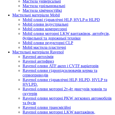
Мастила універсальні
Мастила ущільнювальні
Мастила хімічностійкі
Мастильні матеріали Mobil
Mobil оливі гідравлічні HLP, HVLP и HLPD
Mobil оливи індустріальні
Mobil оливи компресорні
Mobil оливи моторні LKW вантажівок, автобусів,
будівельної та дорожньої техніки
Mobil оливи редукторні CLP
Mobil мастила пластичні
Мастильні матеріали Ravenol
Ravenol автохімія
Ravenol антифриз
Ravenol оливи ATF акпп і CVTF варіаторів
Ravenol оливи гідропідсилювачів керма та
сервоприводів
Ravenol оливи гідравлічні HLP, HLPD, HVLP та
HVLPD.
Ravenol оливи моторні 2т-4т двигунів човнів та
скутерів
Ravenol оливи моторні PKW легкових автомобілів
та бусів
Ravenol оливи трансмісійні
Ravenol оливи моторні LKW вантажівок,