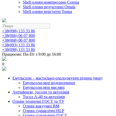
Shell оливи компресорні Corena
Shell оливи редукторні Omala
Shell оливи верстатні Tonna
+38(098) 133 33 86
+38(066) 06 07 800
+38(068) 06 07 800
+38(093) 133 33 86
+38(098) 133 33 86
Працюємо: Пн-Пт з 9:00 до 16:00
0
Емульсоли – мастильно-охолоджуючі рідини (мор)
Емульсоли-мор водорозчинні
Емульсоли-мор масляні
Антифризи, тосоли та автохімія
Тосол А-40 та автохімія
Оливи техничні ГОСТ та ТУ
Оливи вакуумні ВМ
Оливи гідравлічні HLP
Оливи гідравлічні ГОСТ