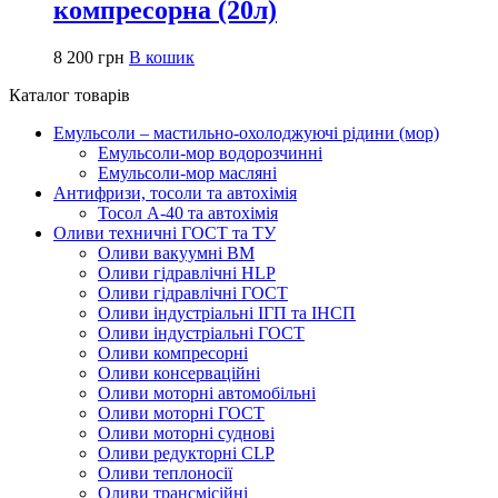
компресорна (20л)
8 200
грн
В кошик
Каталог товарів
Емульсоли – мастильно-охолоджуючі рідини (мор)
Емульсоли-мор водорозчинні
Емульсоли-мор масляні
Антифризи, тосоли та автохімія
Тосол А-40 та автохімія
Оливи техничні ГОСТ та ТУ
Оливи вакуумні ВМ
Оливи гідравлічні HLP
Оливи гідравлічні ГОСТ
Оливи індустріальні ІГП та ІНСП
Оливи індустріальні ГОСТ
Оливи компресорні
Оливи консерваційні
Оливи моторні автомобільні
Оливи моторні ГОСТ
Оливи моторні суднові
Оливи редукторні CLP
Оливи теплоносії
Оливи трансмісійні