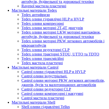
автобусів, будівельної та дорожньої техніки
Ravenol мастила пластичні
Мастильні матеріали Tedex
Tedex антифризи
Tedex оливи гідравлічні HLP и HVLP
Tedex оливи компресорні
Tedex оливи моторні 2Т-4Т двигунів
Tedex оливи моторні LKW моторні вантажівок,
автобусів, будівельної та дорожньої техніки
Tedex оливи моторні PKW легкових автомобілів і
мікроавтобусів
Tedex оливи редукторні CLP
Tedex оливи тракторні STOU, UTTO та TDTO
Tedex оливи трансмісійні
Tedex мастила пластичні
Мастильні матеріали Castrol
Castrol оливи гідравлічні HLP и HVLP
Castrol оливи індустріальні.
Castrol оливи моторні PKW легкових автомобілів,
джипів, бусів та малотоннажних автомобілів
Castrol оливи редукторні CLP
Castrol оливи компресорні і вакуумні
Castrol мастила пластичні
Мастильні матеріали Shell
Shell оливи гідравлічні Tellus