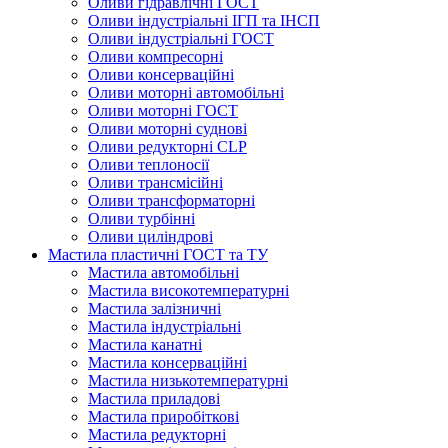
Оливи гідравлічні ГОСТ
Оливи індустріальні ІГП та ІНСП
Оливи індустріальні ГОСТ
Оливи компресорні
Оливи консерваційні
Оливи моторні автомобільні
Оливи моторні ГОСТ
Оливи моторні суднові
Оливи редукторні CLP
Оливи теплоносії
Оливи трансмісійні
Оливи трансформаторні
Оливи турбінні
Оливи циліндрові
Мастила пластичні ГОСТ та ТУ
Мастила автомобільні
Мастила високотемпературні
Мастила залізничні
Мастила індустріальні
Мастила канатні
Мастила консерваційні
Мастила низькотемпературні
Мастила приладові
Мастила приробіткові
Мастила редукторні