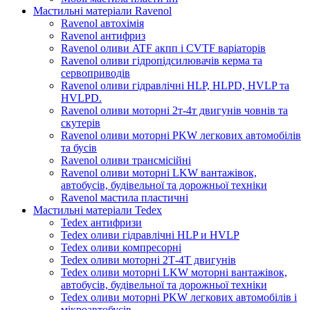
Мастильні матеріали Ravenol
Ravenol автохімія
Ravenol антифриз
Ravenol оливи ATF акпп і CVTF варіаторів
Ravenol оливи гідропідсилювачів керма та
сервоприводів
Ravenol оливи гідравлічні HLP, HLPD, HVLP та
HVLPD.
Ravenol оливи моторні 2т-4т двигунів човнів та
скутерів
Ravenol оливи моторні PKW легкових автомобілів
та бусів
Ravenol оливи трансмісійні
Ravenol оливи моторні LKW вантажівок,
автобусів, будівельної та дорожньої техніки
Ravenol мастила пластичні
Мастильні матеріали Tedex
Tedex антифризи
Tedex оливи гідравлічні HLP и HVLP
Tedex оливи компресорні
Tedex оливи моторні 2Т-4Т двигунів
Tedex оливи моторні LKW моторні вантажівок,
автобусів, будівельної та дорожньої техніки
Tedex оливи моторні PKW легкових автомобілів і
мікроавтобусів