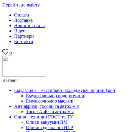
Перейти до вмісту
Оплата
Доставка
Новини і статті
Відео
Партнери
Контакти
0
Каталог
Емульсоли – мастильно-охолоджуючі рідини (мор)
Емульсоли-мор водорозчинні
Емульсоли-мор масляні
Антифризи, тосоли та автохімія
Тосол А-40 та автохімія
Оливи техничні ГОСТ та ТУ
Оливи вакуумні ВМ
Оливи гідравлічні HLP