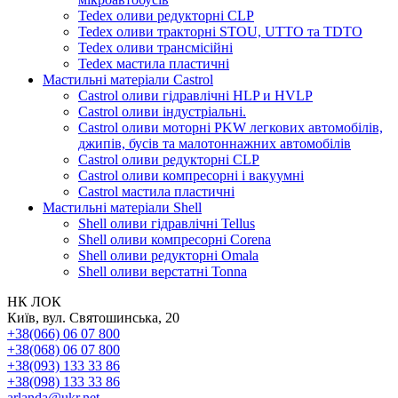
Tedex оливи редукторні CLP
Tedex оливи тракторні STOU, UTTO та TDTO
Tedex оливи трансмісійні
Tedex мастила пластичні
Мастильні матеріали Castrol
Castrol оливи гідравлічні HLP и HVLP
Castrol оливи індустріальні.
Castrol оливи моторні PKW легкових автомобілів,
джипів, бусів та малотоннажних автомобілів
Castrol оливи редукторні CLP
Castrol оливи компресорні і вакуумні
Castrol мастила пластичні
Мастильні матеріали Shell
Shell оливи гідравлічні Tellus
Shell оливи компресорні Corena
Shell оливи редукторні Omala
Shell оливи верстатні Tonna
НК ЛОК
Київ, вул. Святошинська, 20
+38(066) 06 07 800
+38(068) 06 07 800
+38(093) 133 33 86
+38(098) 133 33 86
arlanda@ukr.net