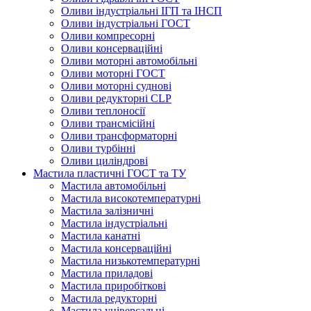
Оливи індустріальні ІГП та ІНСП
Оливи індустріальні ГОСТ
Оливи компресорні
Оливи консерваційні
Оливи моторні автомобільні
Оливи моторні ГОСТ
Оливи моторні суднові
Оливи редукторні CLP
Оливи теплоносії
Оливи трансмісійні
Оливи трансформаторні
Оливи турбінні
Оливи циліндрові
Мастила пластичні ГОСТ та ТУ
Мастила автомобільні
Мастила високотемпературні
Мастила залізничні
Мастила індустріальні
Мастила канатні
Мастила консерваційні
Мастила низькотемпературні
Мастила приладові
Мастила приробіткові
Мастила редукторні
Мастила універсальні