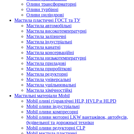
Оливи трансформаторні
Оливи турбінні
Оливи циліндрові
Мастила пластичні ГОСТ та ТУ
Мастила автомобільні
Мастила високотемпературні
Мастила залізничні
Мастила індустріальні
Мастила канатні
Мастила консерваційні
Мастила низькотемпературні
Мастила приладові
Мастила приробіткові
Мастила редукторні
Мастила універсальні
Мастила ущільнювальні
Мастила хімічностійкі
Мастильні матеріали Mobil
Mobil оливі гідравлічні HLP, HVLP и HLPD
Mobil оливи індустріальні
Mobil оливи компресорні
Mobil оливи моторні LKW вантажівок, автобусів,
будівельної та дорожньої техніки
Mobil оливи редукторні CLP
Mobil мастила пластичні