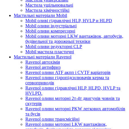
Мастила ущільнювальні
Мастила хімічностійкі
Мастильні матеріали Mobil
Mobil оливі гідравлічні HLP, HVLP и HLPD
Mobil оливи індустріальні
Mobil оливи компресорні
Mobil оливи моторні LKW вантажівок, автобусів,
будівельної та дорожньої техніки
Mobil оливи редукторні CLP
Mobil мастила пластичні
Мастильні матеріали Ravenol
Ravenol автохімія
Ravenol антифриз
Ravenol оливи ATF акпп і CVTF варіаторів
Ravenol оливи гідропідсилювачів керма та
сервоприводів
Ravenol оливи гідравлічні HLP, HLPD, HVLP та
HVLPD.
Ravenol оливи моторні 2т-4т двигунів човнів та
скутерів
Ravenol оливи моторні PKW легкових автомобілів
та бусів
Ravenol оливи трансмісійні
Ravenol оливи моторні LKW вантажівок,