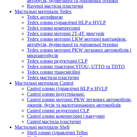
автобусів, будівельної та дорожньої техніки
Ravenol мастила пластичні
Мастильні матеріали Tedex
Tedex антифризи
Tedex оливи гідравлічні HLP и HVLP
Tedex оливи компресорні
Tedex оливи моторні 2Т-4Т двигунів
Tedex оливи моторні LKW моторні вантажівок,
автобусів, будівельної та дорожньої техніки
Tedex оливи моторні PKW легкових автомобілів і
мікроавтобусів
Tedex оливи редукторні CLP
Tedex оливи тракторні STOU, UTTO та TDTO
Tedex оливи трансмісійні
Tedex мастила пластичні
Мастильні матеріали Castrol
Castrol оливи гідравлічні HLP и HVLP
Castrol оливи індустріальні.
Castrol оливи моторні PKW легкових автомобілів,
джипів, бусів та малотоннажних автомобілів
Castrol оливи редукторні CLP
Castrol оливи компресорні і вакуумні
Castrol мастила пластичні
Мастильні матеріали Shell
Shell оливи гідравлічні Tellus