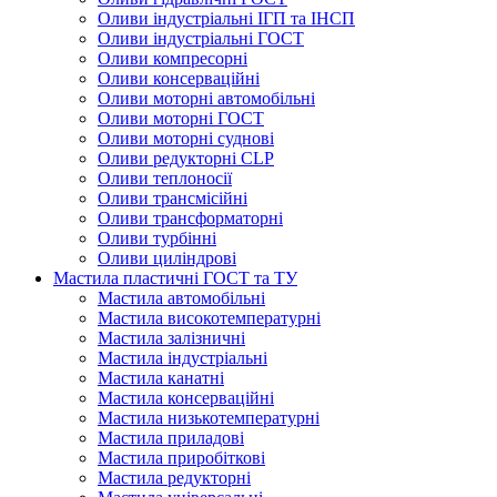
Оливи індустріальні ІГП та ІНСП
Оливи індустріальні ГОСТ
Оливи компресорні
Оливи консерваційні
Оливи моторні автомобільні
Оливи моторні ГОСТ
Оливи моторні суднові
Оливи редукторні CLP
Оливи теплоносії
Оливи трансмісійні
Оливи трансформаторні
Оливи турбінні
Оливи циліндрові
Мастила пластичні ГОСТ та ТУ
Мастила автомобільні
Мастила високотемпературні
Мастила залізничні
Мастила індустріальні
Мастила канатні
Мастила консерваційні
Мастила низькотемпературні
Мастила приладові
Мастила приробіткові
Мастила редукторні