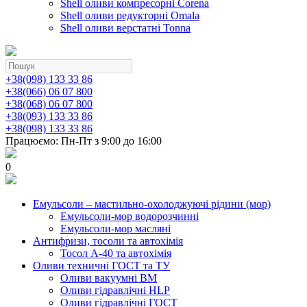
Shell оливи компресорні Corena
Shell оливи редукторні Omala
Shell оливи верстатні Tonna
+38(098) 133 33 86
+38(066) 06 07 800
+38(068) 06 07 800
+38(093) 133 33 86
+38(098) 133 33 86
Працюємо: Пн-Пт з 9:00 до 16:00
0
Емульсоли – мастильно-охолоджуючі рідини (мор)
Емульсоли-мор водорозчинні
Емульсоли-мор масляні
Антифризи, тосоли та автохімія
Тосол А-40 та автохімія
Оливи техничні ГОСТ та ТУ
Оливи вакуумні ВМ
Оливи гідравлічні HLP
Оливи гідравлічні ГОСТ