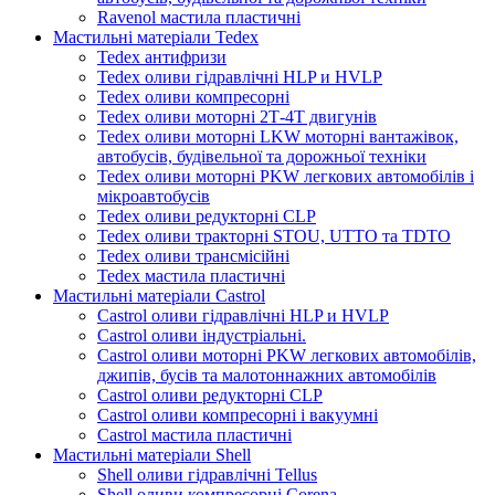
Ravenol мастила пластичні
Мастильні матеріали Tedex
Tedex антифризи
Tedex оливи гідравлічні HLP и HVLP
Tedex оливи компресорні
Tedex оливи моторні 2Т-4Т двигунів
Tedex оливи моторні LKW моторні вантажівок,
автобусів, будівельної та дорожньої техніки
Tedex оливи моторні PKW легкових автомобілів і
мікроавтобусів
Tedex оливи редукторні CLP
Tedex оливи тракторні STOU, UTTO та TDTO
Tedex оливи трансмісійні
Tedex мастила пластичні
Мастильні матеріали Castrol
Castrol оливи гідравлічні HLP и HVLP
Castrol оливи індустріальні.
Castrol оливи моторні PKW легкових автомобілів,
джипів, бусів та малотоннажних автомобілів
Castrol оливи редукторні CLP
Castrol оливи компресорні і вакуумні
Castrol мастила пластичні
Мастильні матеріали Shell
Shell оливи гідравлічні Tellus
Shell оливи компресорні Corena