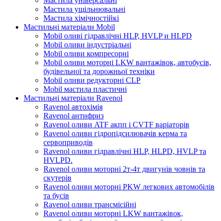
Мастила універсальні
Мастила ущільнювальні
Мастила хімічностійкі
Мастильні матеріали Mobil
Mobil оливі гідравлічні HLP, HVLP и HLPD
Mobil оливи індустріальні
Mobil оливи компресорні
Mobil оливи моторні LKW вантажівок, автобусів,
будівельної та дорожньої техніки
Mobil оливи редукторні CLP
Mobil мастила пластичні
Мастильні матеріали Ravenol
Ravenol автохімія
Ravenol антифриз
Ravenol оливи ATF акпп і CVTF варіаторів
Ravenol оливи гідропідсилювачів керма та
сервоприводів
Ravenol оливи гідравлічні HLP, HLPD, HVLP та
HVLPD.
Ravenol оливи моторні 2т-4т двигунів човнів та
скутерів
Ravenol оливи моторні PKW легкових автомобілів
та бусів
Ravenol оливи трансмісійні
Ravenol оливи моторні LKW вантажівок,