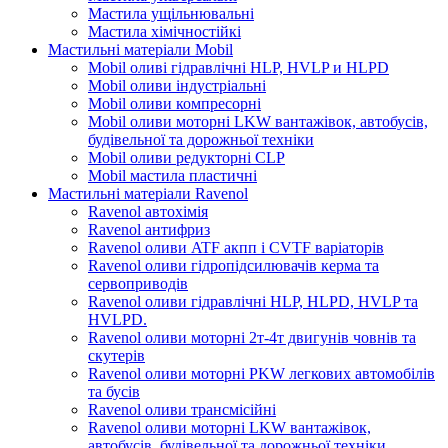
Мастила ущільнювальні
Мастила хімічностійкі
Мастильні матеріали Mobil
Mobil оливі гідравлічні HLP, HVLP и HLPD
Mobil оливи індустріальні
Mobil оливи компресорні
Mobil оливи моторні LKW вантажівок, автобусів,
будівельної та дорожньої техніки
Mobil оливи редукторні CLP
Mobil мастила пластичні
Мастильні матеріали Ravenol
Ravenol автохімія
Ravenol антифриз
Ravenol оливи ATF акпп і CVTF варіаторів
Ravenol оливи гідропідсилювачів керма та
сервоприводів
Ravenol оливи гідравлічні HLP, HLPD, HVLP та
HVLPD.
Ravenol оливи моторні 2т-4т двигунів човнів та
скутерів
Ravenol оливи моторні PKW легкових автомобілів
та бусів
Ravenol оливи трансмісійні
Ravenol оливи моторні LKW вантажівок,
автобусів, будівельної та дорожньої техніки