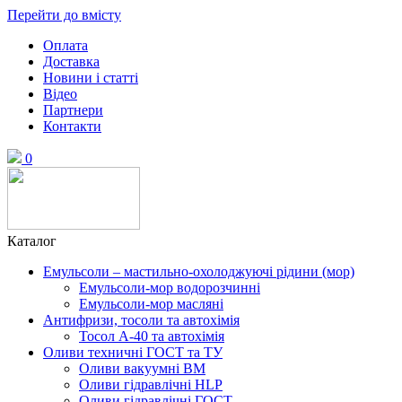
Перейти до вмісту
Оплата
Доставка
Новини і статті
Відео
Партнери
Контакти
0
Каталог
Емульсоли – мастильно-охолоджуючі рідини (мор)
Емульсоли-мор водорозчинні
Емульсоли-мор масляні
Антифризи, тосоли та автохімія
Тосол А-40 та автохімія
Оливи техничні ГОСТ та ТУ
Оливи вакуумні ВМ
Оливи гідравлічні HLP
Оливи гідравлічні ГОСТ