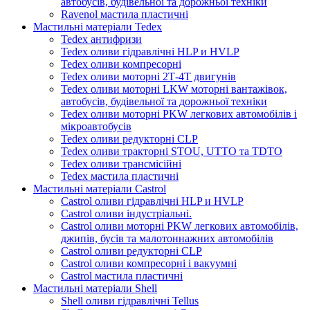
автобусів, будівельної та дорожньої техніки
Ravenol мастила пластичні
Мастильні матеріали Tedex
Tedex антифризи
Tedex оливи гідравлічні HLP и HVLP
Tedex оливи компресорні
Tedex оливи моторні 2Т-4Т двигунів
Tedex оливи моторні LKW моторні вантажівок,
автобусів, будівельної та дорожньої техніки
Tedex оливи моторні PKW легкових автомобілів і
мікроавтобусів
Tedex оливи редукторні CLP
Tedex оливи тракторні STOU, UTTO та TDTO
Tedex оливи трансмісійні
Tedex мастила пластичні
Мастильні матеріали Castrol
Castrol оливи гідравлічні HLP и HVLP
Castrol оливи індустріальні.
Castrol оливи моторні PKW легкових автомобілів,
джипів, бусів та малотоннажних автомобілів
Castrol оливи редукторні CLP
Castrol оливи компресорні і вакуумні
Castrol мастила пластичні
Мастильні матеріали Shell
Shell оливи гідравлічні Tellus