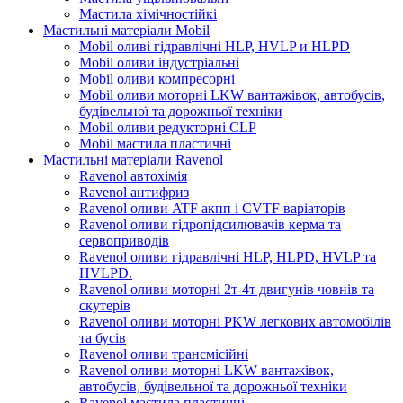
Мастила хімічностійкі
Мастильні матеріали Mobil
Mobil оливі гідравлічні HLP, HVLP и HLPD
Mobil оливи індустріальні
Mobil оливи компресорні
Mobil оливи моторні LKW вантажівок, автобусів,
будівельної та дорожньої техніки
Mobil оливи редукторні CLP
Mobil мастила пластичні
Мастильні матеріали Ravenol
Ravenol автохімія
Ravenol антифриз
Ravenol оливи ATF акпп і CVTF варіаторів
Ravenol оливи гідропідсилювачів керма та
сервоприводів
Ravenol оливи гідравлічні HLP, HLPD, HVLP та
HVLPD.
Ravenol оливи моторні 2т-4т двигунів човнів та
скутерів
Ravenol оливи моторні PKW легкових автомобілів
та бусів
Ravenol оливи трансмісійні
Ravenol оливи моторні LKW вантажівок,
автобусів, будівельної та дорожньої техніки
Ravenol мастила пластичні