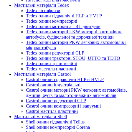
Мастильні матеріали Tedex
Tedex антифризи
Tedex оливи гідравлічні HLP и HVLP
Tedex оливи компресорні
Tedex оливи моторні 2Т-4Т двигунів
Tedex оливи моторні LKW моторні вантажівок,
автобусів, будівельної та дорожньої техніки
Tedex оливи моторні PKW легкових автомобілів і
мікроавтобусів
Tedex оливи редукторні CLP
Tedex оливи тракторні STOU, UTTO та TDTO
Tedex оливи трансмісійні
Tedex мастила пластичні
Мастильні матеріали Castrol
Castrol оливи гідравлічні HLP и HVLP
Castrol оливи індустріальні.
Castrol оливи моторні PKW легкових автомобілів,
джипів, бусів та малотоннажних автомобілів
Castrol оливи редукторні CLP
Castrol оливи компресорні і вакуумні
Castrol мастила пластичні
Мастильні матеріали Shell
Shell оливи гідравлічні Tellus
Shell оливи компресорні Corena