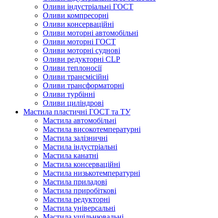
Оливи індустріальні ГОСТ
Оливи компресорні
Оливи консерваційні
Оливи моторні автомобільні
Оливи моторні ГОСТ
Оливи моторні суднові
Оливи редукторні CLP
Оливи теплоносії
Оливи трансмісійні
Оливи трансформаторні
Оливи турбінні
Оливи циліндрові
Мастила пластичні ГОСТ та ТУ
Мастила автомобільні
Мастила високотемпературні
Мастила залізничні
Мастила індустріальні
Мастила канатні
Мастила консерваційні
Мастила низькотемпературні
Мастила приладові
Мастила приробіткові
Мастила редукторні
Мастила універсальні
Мастила ущільнювальні