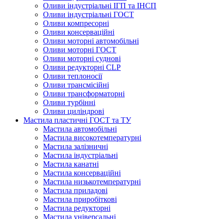
Оливи індустріальні ІГП та ІНСП
Оливи індустріальні ГОСТ
Оливи компресорні
Оливи консерваційні
Оливи моторні автомобільні
Оливи моторні ГОСТ
Оливи моторні суднові
Оливи редукторні CLP
Оливи теплоносії
Оливи трансмісійні
Оливи трансформаторні
Оливи турбінні
Оливи циліндрові
Мастила пластичні ГОСТ та ТУ
Мастила автомобільні
Мастила високотемпературні
Мастила залізничні
Мастила індустріальні
Мастила канатні
Мастила консерваційні
Мастила низькотемпературні
Мастила приладові
Мастила приробіткові
Мастила редукторні
Мастила універсальні