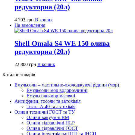
редукторна (20л)
4 703
грн
В кошик
На замовлення
Shell Omala S4 WE 150 олива
редукторна (20л)
22 800
грн
В кошик
Каталог товарів
Емульсоли – мастильно-охолоджуючі рідини (мор)
Емульсоли-мор водорозчинні
Емульсоли-мор масляні
Антифризи, тосоли та автохімія
Тосол А-40 та автохімія
Оливи техничні ГОСТ та ТУ
Оливи вакуумні ВМ
Оливи гідравлічні HLP
Оливи гідравлічні ГОСТ
Оливи індустріальні ІГП та ІНСП