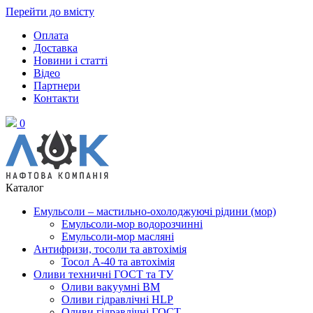
Перейти до вмісту
Оплата
Доставка
Новини і статті
Відео
Партнери
Контакти
0
Каталог
Емульсоли – мастильно-охолоджуючі рідини (мор)
Емульсоли-мор водорозчинні
Емульсоли-мор масляні
Антифризи, тосоли та автохімія
Тосол А-40 та автохімія
Оливи техничні ГОСТ та ТУ
Оливи вакуумні ВМ
Оливи гідравлічні HLP
Оливи гідравлічні ГОСТ