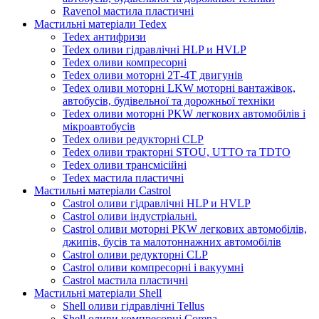
Ravenol мастила пластичні
Мастильні матеріали Tedex
Tedex антифризи
Tedex оливи гідравлічні HLP и HVLP
Tedex оливи компресорні
Tedex оливи моторні 2Т-4Т двигунів
Tedex оливи моторні LKW моторні вантажівок,
автобусів, будівельної та дорожньої техніки
Tedex оливи моторні PKW легкових автомобілів і
мікроавтобусів
Tedex оливи редукторні CLP
Tedex оливи тракторні STOU, UTTO та TDTO
Tedex оливи трансмісійні
Tedex мастила пластичні
Мастильні матеріали Castrol
Castrol оливи гідравлічні HLP и HVLP
Castrol оливи індустріальні.
Castrol оливи моторні PKW легкових автомобілів,
джипів, бусів та малотоннажних автомобілів
Castrol оливи редукторні CLP
Castrol оливи компресорні і вакуумні
Castrol мастила пластичні
Мастильні матеріали Shell
Shell оливи гідравлічні Tellus
Shell оливи компресорні Corena