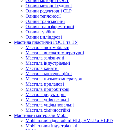
Оливи моторні ГОСТ
Оливи моторні суднові
Оливи редукторні CLP
Оливи теплоносії
Оливи трансмісійні
Оливи трансформаторні
Оливи турбінні
Оливи циліндрові
Мастила пластичні ГОСТ та ТУ
Мастила автомобільні
Мастила високотемпературні
Мастила залізничні
Мастила індустріальні
Мастила канатні
Мастила консерваційні
Мастила низькотемпературні
Мастила приладові
Мастила приробіткові
Мастила редукторні
Мастила універсальні
Мастила ущільнювальні
Мастила хімічностійкі
Мастильні матеріали Mobil
Mobil оливі гідравлічні HLP, HVLP и HLPD
Mobil оливи індустріальні