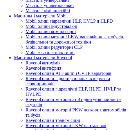
Мастила універсальні
Мастила ущільнювальні
Мастила хімічностійкі
Мастильні матеріали Mobil
Mobil оливі гідравлічні HLP, HVLP и HLPD
Mobil оливи індустріальні
Mobil оливи компресорні
Mobil оливи моторні LKW вантажівок, автобусів,
будівельної та дорожньої техніки
Mobil оливи редукторні CLP
Mobil мастила пластичні
Мастильні матеріали Ravenol
Ravenol автохімія
Ravenol антифриз
Ravenol оливи ATF акпп і CVTF варіаторів
Ravenol оливи гідропідсилювачів керма та
сервоприводів
Ravenol оливи гідравлічні HLP, HLPD, HVLP та
HVLPD.
Ravenol оливи моторні 2т-4т двигунів човнів та
скутерів
Ravenol оливи моторні PKW легкових автомобілів
та бусів
Ravenol оливи трансмісійні
Ravenol оливи моторні LKW вантажівок,