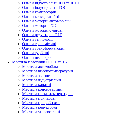
Оливи індустріальні ІГП та ІНСП
Оливи індустріальні ГОСТ
Оливи компресорні
Оливи консерваційні
Оливи моторні автомобільні
Оливи моторні ГОСТ
Оливи моторні суднові
Оливи редукторні CLP
Оливи теплоносії
Оливи трансмісійні
Оливи трансформаторні
Оливи турбінні
Оливи циліндрові
Мастила пластичні ГОСТ та ТУ
Мастила автомобільні
Мастила високотемпературні
Мастила залізничні
Мастила індустріальні
Мастила канатні
Мастила консерваційні
Мастила низькотемпературні
Мастила приладові
Мастила приробіткові
Мастила редукторні
Мастила універсальні