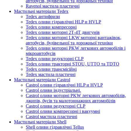
автобусів, будівельної та дорожньої техніки
Ravenol мастила пластичні
Мастильні матеріали Tedex
Tedex антифризи
Tedex оливи гідравлічні HLP и HVLP
Tedex оливи компресорні
Tedex оливи моторні 2Т-4Т двигунів
Tedex оливи моторні LKW моторні вантажівок,
автобусів, будівельної та дорожньої техніки
Tedex оливи моторні PKW легкових автомобілів і
мікроавтобусів
Tedex оливи редукторні CLP
Tedex оливи тракторні STOU, UTTO та TDTO
Tedex оливи трансмісійні
Tedex мастила пластичні
Мастильні матеріали Castrol
Castrol оливи гідравлічні HLP и HVLP
Castrol оливи індустріальні.
Castrol оливи моторні PKW легкових автомобілів,
джипів, бусів та малотоннажних автомобілів
Castrol оливи редукторні CLP
Castrol оливи компресорні і вакуумні
Castrol мастила пластичні
Мастильні матеріали Shell
Shell оливи гідравлічні Tellus