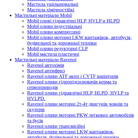
Мастила ущільнювальні
Мастила хімічностійкі
Мастильні матеріали Mobil
Mobil оливі гідравлічні HLP, HVLP и HLPD
Mobil оливи індустріальні
Mobil оливи компресорні
Mobil оливи моторні LKW вантажівок, автобусів,
будівельної та дорожньої техніки
Mobil оливи редукторні CLP
Mobil мастила пластичні
Мастильні матеріали Ravenol
Ravenol автохімія
Ravenol антифриз
Ravenol оливи ATF акпп і CVTF варіаторів
Ravenol оливи гідропідсилювачів керма та
сервоприводів
Ravenol оливи гідравлічні HLP, HLPD, HVLP та
HVLPD.
Ravenol оливи моторні 2т-4т двигунів човнів та
скутерів
Ravenol оливи моторні PKW легкових автомобілів
та бусів
Ravenol оливи трансмісійні
Ravenol оливи моторні LKW вантажівок,
автобусів, будівельної та дорожньої техніки