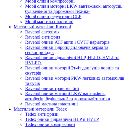
Mobil оливи компресорні
Mobil оливи моторні LKW вантажівок, автобусів,
будівельної та дорожньої техніки
Mobil оливи редукторні CLP
Mobil мастила пластичні
Мастильні матеріали Ravenol
Ravenol автохімія
Ravenol антифриз
Ravenol оливи ATF акпп і CVTF варіаторів
Ravenol оливи гідропідсилювачів керма та
сервоприводів
Ravenol оливи гідравлічні HLP, HLPD, HVLP та
HVLPD.
Ravenol оливи моторні 2т-4т двигунів човнів та
скутерів
Ravenol оливи моторні PKW легкових автомобілів
та бусів
Ravenol оливи трансмісійні
Ravenol оливи моторні LKW вантажівок,
автобусів, будівельної та дорожньої техніки
Ravenol мастила пластичні
Мастильні матеріали Tedex
Tedex антифризи
Tedex оливи гідравлічні HLP и HVLP
Tedex оливи компресорні