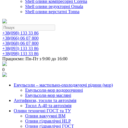
Shell оливи компресорні Corena
Shell оливи редукторні Omala
Shell оливи верстатні Tonna
+38(098) 133 33 86
+38(066) 06 07 800
+38(068) 06 07 800
+38(093) 133 33 86
+38(098) 133 33 86
Працюємо: Пн-Пт з 9:00 до 16:00
0
Емульсоли – мастильно-охолоджуючі рідини (мор)
Емульсоли-мор водорозчинні
Емульсоли-мор масляні
Антифризи, тосоли та автохімія
Тосол А-40 та автохімія
Оливи техничні ГОСТ та ТУ
Оливи вакуумні ВМ
Оливи гідравлічні HLP
Оливи гідравлічні ГОСТ