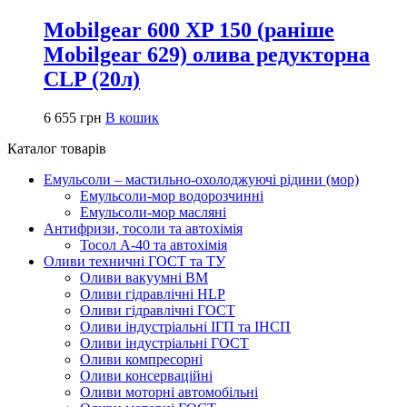
Mobilgear 600 XP 150 (раніше
Mobilgear 629) олива редукторна
CLP (20л)
6 655
грн
В кошик
Каталог товарів
Емульсоли – мастильно-охолоджуючі рідини (мор)
Емульсоли-мор водорозчинні
Емульсоли-мор масляні
Антифризи, тосоли та автохімія
Тосол А-40 та автохімія
Оливи техничні ГОСТ та ТУ
Оливи вакуумні ВМ
Оливи гідравлічні HLP
Оливи гідравлічні ГОСТ
Оливи індустріальні ІГП та ІНСП
Оливи індустріальні ГОСТ
Оливи компресорні
Оливи консерваційні
Оливи моторні автомобільні