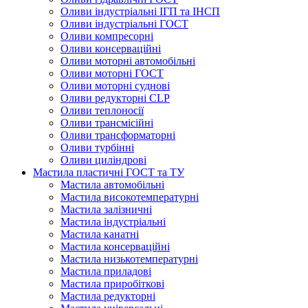
Оливи індустріальні ІГП та ІНСП
Оливи індустріальні ГОСТ
Оливи компресорні
Оливи консерваційні
Оливи моторні автомобільні
Оливи моторні ГОСТ
Оливи моторні суднові
Оливи редукторні CLP
Оливи теплоносії
Оливи трансмісійні
Оливи трансформаторні
Оливи турбінні
Оливи циліндрові
Мастила пластичні ГОСТ та ТУ
Мастила автомобільні
Мастила високотемпературні
Мастила залізничні
Мастила індустріальні
Мастила канатні
Мастила консерваційні
Мастила низькотемпературні
Мастила приладові
Мастила приробіткові
Мастила редукторні