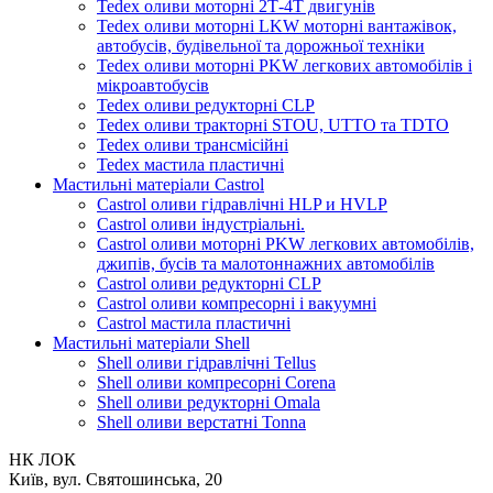
Tedex оливи моторні 2Т-4Т двигунів
Tedex оливи моторні LKW моторні вантажівок,
автобусів, будівельної та дорожньої техніки
Tedex оливи моторні PKW легкових автомобілів і
мікроавтобусів
Tedex оливи редукторні CLP
Tedex оливи тракторні STOU, UTTO та TDTO
Tedex оливи трансмісійні
Tedex мастила пластичні
Мастильні матеріали Castrol
Castrol оливи гідравлічні HLP и HVLP
Castrol оливи індустріальні.
Castrol оливи моторні PKW легкових автомобілів,
джипів, бусів та малотоннажних автомобілів
Castrol оливи редукторні CLP
Castrol оливи компресорні і вакуумні
Castrol мастила пластичні
Мастильні матеріали Shell
Shell оливи гідравлічні Tellus
Shell оливи компресорні Corena
Shell оливи редукторні Omala
Shell оливи верстатні Tonna
НК ЛОК
Київ, вул. Святошинська, 20