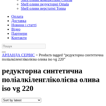
Shell оливи редукторні Omala
Shell оливи верстатні Tonna
Оплата
Доставка
Новини і статті
Відео
Партнери
Контакти
АРЛАНДА СЕРВІС
> Products tagged “редукторна синтетична
поліалкіленгліколієва олива iso vg 220”
редукторна синтетична
поліалкіленгліколієва олива
iso vg 220