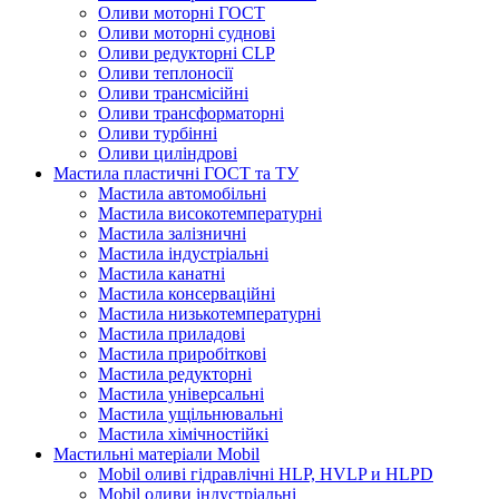
Оливи моторні ГОСТ
Оливи моторні суднові
Оливи редукторні CLP
Оливи теплоносії
Оливи трансмісійні
Оливи трансформаторні
Оливи турбінні
Оливи циліндрові
Мастила пластичні ГОСТ та ТУ
Мастила автомобільні
Мастила високотемпературні
Мастила залізничні
Мастила індустріальні
Мастила канатні
Мастила консерваційні
Мастила низькотемпературні
Мастила приладові
Мастила приробіткові
Мастила редукторні
Мастила універсальні
Мастила ущільнювальні
Мастила хімічностійкі
Мастильні матеріали Mobil
Mobil оливі гідравлічні HLP, HVLP и HLPD
Mobil оливи індустріальні