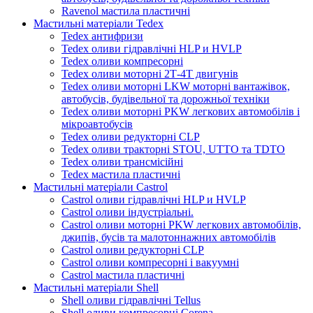
Ravenol мастила пластичні
Мастильні матеріали Tedex
Tedex антифризи
Tedex оливи гідравлічні HLP и HVLP
Tedex оливи компресорні
Tedex оливи моторні 2Т-4Т двигунів
Tedex оливи моторні LKW моторні вантажівок,
автобусів, будівельної та дорожньої техніки
Tedex оливи моторні PKW легкових автомобілів і
мікроавтобусів
Tedex оливи редукторні CLP
Tedex оливи тракторні STOU, UTTO та TDTO
Tedex оливи трансмісійні
Tedex мастила пластичні
Мастильні матеріали Castrol
Castrol оливи гідравлічні HLP и HVLP
Castrol оливи індустріальні.
Castrol оливи моторні PKW легкових автомобілів,
джипів, бусів та малотоннажних автомобілів
Castrol оливи редукторні CLP
Castrol оливи компресорні і вакуумні
Castrol мастила пластичні
Мастильні матеріали Shell
Shell оливи гідравлічні Tellus
Shell оливи компресорні Corena