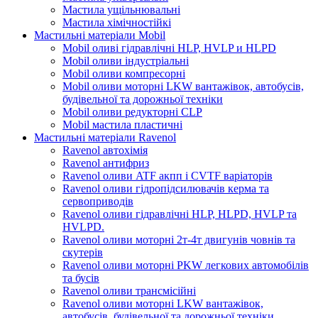
Мастила ущільнювальні
Мастила хімічностійкі
Мастильні матеріали Mobil
Mobil оливі гідравлічні HLP, HVLP и HLPD
Mobil оливи індустріальні
Mobil оливи компресорні
Mobil оливи моторні LKW вантажівок, автобусів,
будівельної та дорожньої техніки
Mobil оливи редукторні CLP
Mobil мастила пластичні
Мастильні матеріали Ravenol
Ravenol автохімія
Ravenol антифриз
Ravenol оливи ATF акпп і CVTF варіаторів
Ravenol оливи гідропідсилювачів керма та
сервоприводів
Ravenol оливи гідравлічні HLP, HLPD, HVLP та
HVLPD.
Ravenol оливи моторні 2т-4т двигунів човнів та
скутерів
Ravenol оливи моторні PKW легкових автомобілів
та бусів
Ravenol оливи трансмісійні
Ravenol оливи моторні LKW вантажівок,
автобусів, будівельної та дорожньої техніки