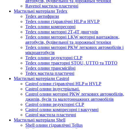
автобусів, будівельної та дорожньої техніки
Ravenol мастила пластичні
Мастильні матеріали Tedex
Tedex антифризи
Tedex оливи гідравлічні HLP и HVLP
Tedex оливи компресорні
Tedex оливи моторні 2Т-4Т двигунів
Tedex оливи моторні LKW моторні вантажівок,
автобусів, будівельної та дорожньої техніки
Tedex оливи моторні PKW легкових автомобілів і
мікроавтобусів
Tedex оливи редукторні CLP
Tedex оливи тракторні STOU, UTTO та TDTO
Tedex оливи трансмісійні
Tedex мастила пластичні
Мастильні матеріали Castrol
Castrol оливи гідравлічні HLP и HVLP
Castrol оливи індустріальні.
Castrol оливи моторні PKW легкових автомобілів,
джипів, бусів та малотоннажних автомобілів
Castrol оливи редукторні CLP
Castrol оливи компресорні і вакуумні
Castrol мастила пластичні
Мастильні матеріали Shell
Shell оливи гідравлічні Tellus