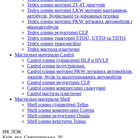
Tedex оливи моторні 2Т-4Т двигунів
Tedex оливи моторні LKW моторні вантажівок,
автобусів, будівельної та дорожньої техніки
Tedex оливи моторні PKW легкових автомобілів і
мікроавтобусів
Tedex оливи редукторні CLP
Tedex оливи тракторні STOU, UTTO та TDTO
Tedex оливи трансмісійні
Tedex мастила пластичні
Мастильні матеріали Castrol
Castrol оливи гідравлічні HLP и HVLP
Castrol оливи індустріальні.
Castrol оливи моторні PKW легкових автомобілів,
джипів, бусів та малотоннажних автомобілів
Castrol оливи редукторні CLP
Castrol оливи компресорні і вакуумні
Castrol мастила пластичні
Мастильні матеріали Shell
Shell оливи гідравлічні Tellus
Shell оливи компресорні Corena
Shell оливи редукторні Omala
Shell оливи верстатні Tonna
НК ЛОК
Київ, вул. Святошинська, 20