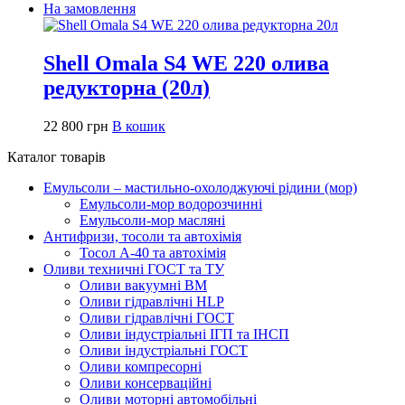
На замовлення
Shell Omala S4 WE 220 олива
редукторна (20л)
22 800
грн
В кошик
Каталог товарів
Емульсоли – мастильно-охолоджуючі рідини (мор)
Емульсоли-мор водорозчинні
Емульсоли-мор масляні
Антифризи, тосоли та автохімія
Тосол А-40 та автохімія
Оливи техничні ГОСТ та ТУ
Оливи вакуумні ВМ
Оливи гідравлічні HLP
Оливи гідравлічні ГОСТ
Оливи індустріальні ІГП та ІНСП
Оливи індустріальні ГОСТ
Оливи компресорні
Оливи консерваційні
Оливи моторні автомобільні