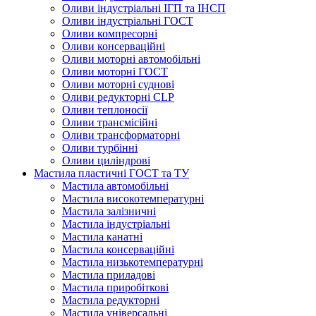
Оливи індустріальні ІГП та ІНСП
Оливи індустріальні ГОСТ
Оливи компресорні
Оливи консерваційні
Оливи моторні автомобільні
Оливи моторні ГОСТ
Оливи моторні суднові
Оливи редукторні CLP
Оливи теплоносії
Оливи трансмісійні
Оливи трансформаторні
Оливи турбінні
Оливи циліндрові
Мастила пластичні ГОСТ та ТУ
Мастила автомобільні
Мастила високотемпературні
Мастила залізничні
Мастила індустріальні
Мастила канатні
Мастила консерваційні
Мастила низькотемпературні
Мастила приладові
Мастила приробіткові
Мастила редукторні
Мастила універсальні