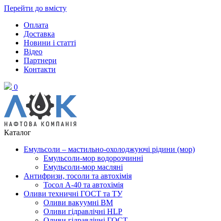
Перейти до вмісту
Оплата
Доставка
Новини і статті
Відео
Партнери
Контакти
0
Каталог
Емульсоли – мастильно-охолоджуючі рідини (мор)
Емульсоли-мор водорозчинні
Емульсоли-мор масляні
Антифризи, тосоли та автохімія
Тосол А-40 та автохімія
Оливи техничні ГОСТ та ТУ
Оливи вакуумні ВМ
Оливи гідравлічні HLP
Оливи гідравлічні ГОСТ