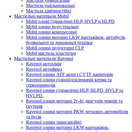
Мастила універсальні
Мастила ущільнювальні
Мастила хімічностійкі
Мастильні матеріали Mobil
Mobil оливі гідравлічні HLP, HVLP и HLPD
Mobil оливи індустріальні
Mobil оливи компресорні
Mobil оливи моторні LKW вантажівок, автобусів,
будівельної та дорожньої техніки
Mobil оливи редукторні CLP
Mobil мастила пластичні
Мастильні матеріали Ravenol
Ravenol автохімія
Ravenol антифриз
Ravenol оливи ATF акпп і CVTF варіаторів
Ravenol оливи гідропідсилювачів керма та
сервоприводів
Ravenol оливи гідравлічні HLP, HLPD, HVLP та
HVLPD.
Ravenol оливи моторні 2т-4т двигунів човнів та
скутерів
Ravenol оливи моторні PKW легкових автомобілів
та бусів
Ravenol оливи трансмісійні
Ravenol оливи моторні LKW вантажівок,