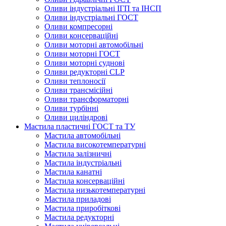
Оливи індустріальні ІГП та ІНСП
Оливи індустріальні ГОСТ
Оливи компресорні
Оливи консерваційні
Оливи моторні автомобільні
Оливи моторні ГОСТ
Оливи моторні суднові
Оливи редукторні CLP
Оливи теплоносії
Оливи трансмісійні
Оливи трансформаторні
Оливи турбінні
Оливи циліндрові
Мастила пластичні ГОСТ та ТУ
Мастила автомобільні
Мастила високотемпературні
Мастила залізничні
Мастила індустріальні
Мастила канатні
Мастила консерваційні
Мастила низькотемпературні
Мастила приладові
Мастила приробіткові
Мастила редукторні