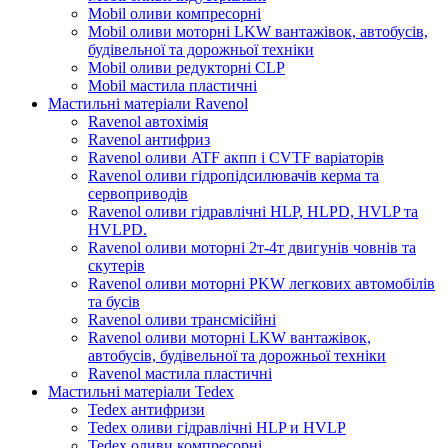
Mobil оливи компресорні
Mobil оливи моторні LKW вантажівок, автобусів,
будівельної та дорожньої техніки
Mobil оливи редукторні CLP
Mobil мастила пластичні
Мастильні матеріали Ravenol
Ravenol автохімія
Ravenol антифриз
Ravenol оливи ATF акпп і CVTF варіаторів
Ravenol оливи гідропідсилювачів керма та
сервоприводів
Ravenol оливи гідравлічні HLP, HLPD, HVLP та
HVLPD.
Ravenol оливи моторні 2т-4т двигунів човнів та
скутерів
Ravenol оливи моторні PKW легкових автомобілів
та бусів
Ravenol оливи трансмісійні
Ravenol оливи моторні LKW вантажівок,
автобусів, будівельної та дорожньої техніки
Ravenol мастила пластичні
Мастильні матеріали Tedex
Tedex антифризи
Tedex оливи гідравлічні HLP и HVLP
Tedex оливи компресорні