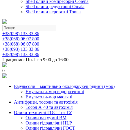
Shell оливи компресорні Corena
Shell оливи редукторні Omala
Shell оливи верстатні Tonna
+38(098) 133 33 86
+38(066) 06 07 800
+38(068) 06 07 800
+38(093) 133 33 86
+38(098) 133 33 86
Працюємо: Пн-Пт з 9:00 до 16:00
0
Емульсоли – мастильно-охолоджуючі рідини (мор)
Емульсоли-мор водорозчинні
Емульсоли-мор масляні
Антифризи, тосоли та автохімія
Тосол А-40 та автохімія
Оливи техничні ГОСТ та ТУ
Оливи вакуумні ВМ
Оливи гідравлічні HLP
Оливи гідравлічні ГОСТ