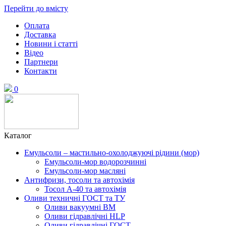
Перейти до вмісту
Оплата
Доставка
Новини і статті
Відео
Партнери
Контакти
0
Каталог
Емульсоли – мастильно-охолоджуючі рідини (мор)
Емульсоли-мор водорозчинні
Емульсоли-мор масляні
Антифризи, тосоли та автохімія
Тосол А-40 та автохімія
Оливи техничні ГОСТ та ТУ
Оливи вакуумні ВМ
Оливи гідравлічні HLP
Оливи гідравлічні ГОСТ