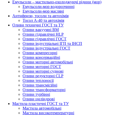
Емульсоли – мастильно-охолоджуючі рідини (мор)
Емульсоли-мор водорозчинні
Емульсоли-мор масляні
Антифризи, тосоли та автохімія
Тосол А-40 та автохімія
Оливи техничні ГОСТ та ТУ
Оливи вакуумні ВМ
Оливи гідравлічні HLP
Оливи гідравлічні ГОСТ
Оливи індустріальні ІГП та ІНСП
Оливи індустріальні ГОСТ
Оливи компресорні
Оливи консерваційні
Оливи моторні автомобільні
Оливи моторні ГОСТ
Оливи моторні суднові
Оливи редукторні CLP
Оливи теплоносії
Оливи трансмісійні
Оливи трансформаторні
Оливи турбінні
Оливи циліндрові
Мастила пластичні ГОСТ та ТУ
Мастила автомобільні
Мастила високотемпературні