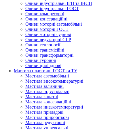
Оливи індустріальні ІГП та ІНСП
Оливи індустріальні ГОСТ
Оливи компресорні
Оливи консерваційні
Оливи моторні автомобільні
Оливи моторні ГОСТ
Оливи моторні суднові
Оливи редукторні CLP
Оливи теплоносії
Оливи трансмісійні
Оливи трансформаторні
Оливи турбінні
Оливи циліндрові
Мастила пластичні ГОСТ та ТУ
Мастила автомобільні
Мастила високотемпературні
Мастила залізничні
Мастила індустріальні
Мастила канатні
Мастила консерваційні
Мастила низькотемпературні
Мастила приладові
Мастила приробіткові
Мастила редукторні
Мастила універсальні