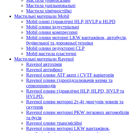
Мастила універсальні
Мастила ущільнювальні
Мастила хімічностійкі
Мастильні матеріали Mobil
Mobil оливі гідравлічні HLP, HVLP и HLPD
Mobil оливи індустріальні
Mobil оливи компресорні
Mobil оливи моторні LKW вантажівок, автобусів,
будівельної та дорожньої техніки
Mobil оливи редукторні CLP
Mobil мастила пластичні
Мастильні матеріали Ravenol
Ravenol автохімія
Ravenol антифриз
Ravenol оливи ATF акпп і CVTF варіаторів
Ravenol оливи гідропідсилювачів керма та
сервоприводів
Ravenol оливи гідравлічні HLP, HLPD, HVLP та
HVLPD.
Ravenol оливи моторні 2т-4т двигунів човнів та
скутерів
Ravenol оливи моторні PKW легкових автомобілів
та бусів
Ravenol оливи трансмісійні
Ravenol оливи моторні LKW вантажівок,