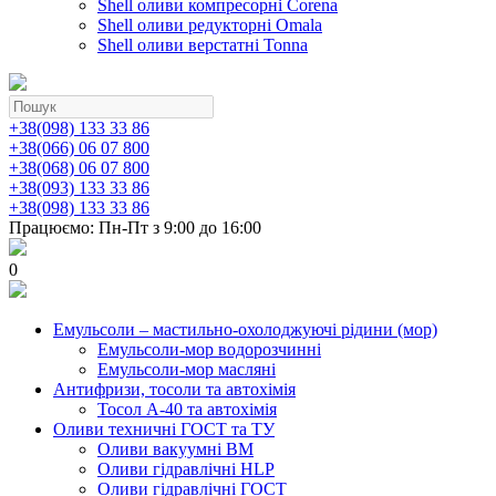
Shell оливи компресорні Corena
Shell оливи редукторні Omala
Shell оливи верстатні Tonna
+38(098) 133 33 86
+38(066) 06 07 800
+38(068) 06 07 800
+38(093) 133 33 86
+38(098) 133 33 86
Працюємо: Пн-Пт з 9:00 до 16:00
0
Емульсоли – мастильно-охолоджуючі рідини (мор)
Емульсоли-мор водорозчинні
Емульсоли-мор масляні
Антифризи, тосоли та автохімія
Тосол А-40 та автохімія
Оливи техничні ГОСТ та ТУ
Оливи вакуумні ВМ
Оливи гідравлічні HLP
Оливи гідравлічні ГОСТ