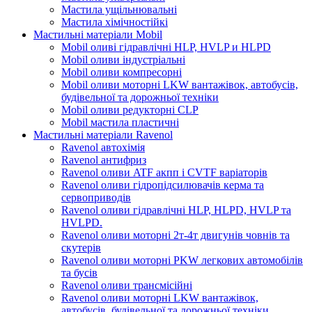
Мастила ущільнювальні
Мастила хімічностійкі
Мастильні матеріали Mobil
Mobil оливі гідравлічні HLP, HVLP и HLPD
Mobil оливи індустріальні
Mobil оливи компресорні
Mobil оливи моторні LKW вантажівок, автобусів,
будівельної та дорожньої техніки
Mobil оливи редукторні CLP
Mobil мастила пластичні
Мастильні матеріали Ravenol
Ravenol автохімія
Ravenol антифриз
Ravenol оливи ATF акпп і CVTF варіаторів
Ravenol оливи гідропідсилювачів керма та
сервоприводів
Ravenol оливи гідравлічні HLP, HLPD, HVLP та
HVLPD.
Ravenol оливи моторні 2т-4т двигунів човнів та
скутерів
Ravenol оливи моторні PKW легкових автомобілів
та бусів
Ravenol оливи трансмісійні
Ravenol оливи моторні LKW вантажівок,
автобусів, будівельної та дорожньої техніки