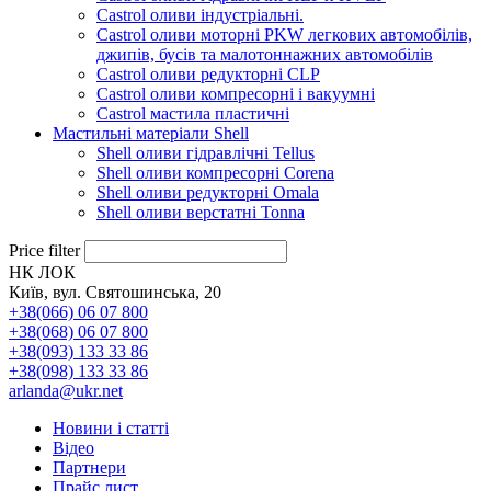
Castrol оливи індустріальні.
Castrol оливи моторні PKW легкових автомобілів,
джипів, бусів та малотоннажних автомобілів
Castrol оливи редукторні CLP
Castrol оливи компресорні і вакуумні
Castrol мастила пластичні
Мастильні матеріали Shell
Shell оливи гідравлічні Tellus
Shell оливи компресорні Corena
Shell оливи редукторні Omala
Shell оливи верстатні Tonna
Price filter
НК ЛОК
Київ, вул. Святошинська, 20
+38(066) 06 07 800
+38(068) 06 07 800
+38(093) 133 33 86
+38(098) 133 33 86
arlanda@ukr.net
Новини і статті
Відео
Партнери
Прайс лист