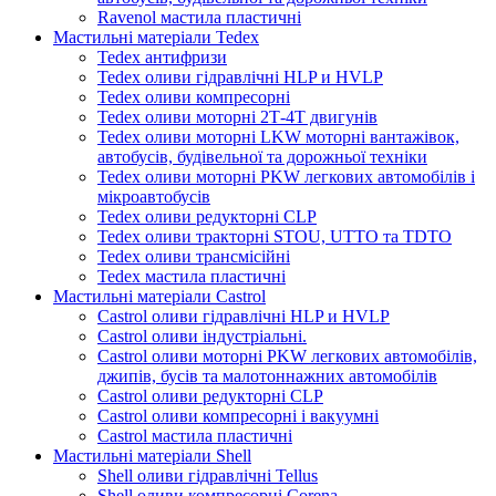
Ravenol мастила пластичні
Мастильні матеріали Tedex
Tedex антифризи
Tedex оливи гідравлічні HLP и HVLP
Tedex оливи компресорні
Tedex оливи моторні 2Т-4Т двигунів
Tedex оливи моторні LKW моторні вантажівок,
автобусів, будівельної та дорожньої техніки
Tedex оливи моторні PKW легкових автомобілів і
мікроавтобусів
Tedex оливи редукторні CLP
Tedex оливи тракторні STOU, UTTO та TDTO
Tedex оливи трансмісійні
Tedex мастила пластичні
Мастильні матеріали Castrol
Castrol оливи гідравлічні HLP и HVLP
Castrol оливи індустріальні.
Castrol оливи моторні PKW легкових автомобілів,
джипів, бусів та малотоннажних автомобілів
Castrol оливи редукторні CLP
Castrol оливи компресорні і вакуумні
Castrol мастила пластичні
Мастильні матеріали Shell
Shell оливи гідравлічні Tellus
Shell оливи компресорні Corena