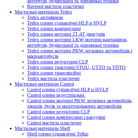
автобусів, будівельної та дорожньої техніки
Ravenol мастила пластичні
Мастильні матеріали Tedex
Tedex антифризи
Tedex оливи гідравлічні HLP и HVLP
Tedex оливи компресорні
Tedex оливи моторні 2Т-4Т двигунів
Tedex оливи моторні LKW моторні вантажівок,
автобусів, будівельної та дорожньої техніки
Tedex оливи моторні PKW легкових автомобілів і
мікроавтобусів
Tedex оливи редукторні CLP
Tedex оливи тракторні STOU, UTTO та TDTO
Tedex оливи трансмісійні
Tedex мастила пластичні
Мастильні матеріали Castrol
Castrol оливи гідравлічні HLP и HVLP
Castrol оливи індустріальні.
Castrol оливи моторні PKW легкових автомобілів,
джипів, бусів та малотоннажних автомобілів
Castrol оливи редукторні CLP
Castrol оливи компресорні і вакуумні
Castrol мастила пластичні
Мастильні матеріали Shell
Shell оливи гідравлічні Tellus