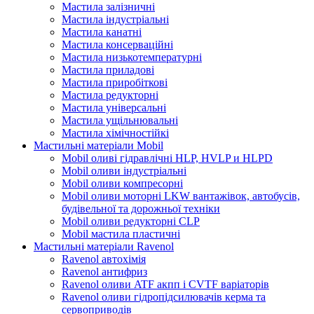
Мастила залізничні
Мастила індустріальні
Мастила канатні
Мастила консерваційні
Мастила низькотемпературні
Мастила приладові
Мастила приробіткові
Мастила редукторні
Мастила універсальні
Мастила ущільнювальні
Мастила хімічностійкі
Мастильні матеріали Mobil
Mobil оливі гідравлічні HLP, HVLP и HLPD
Mobil оливи індустріальні
Mobil оливи компресорні
Mobil оливи моторні LKW вантажівок, автобусів,
будівельної та дорожньої техніки
Mobil оливи редукторні CLP
Mobil мастила пластичні
Мастильні матеріали Ravenol
Ravenol автохімія
Ravenol антифриз
Ravenol оливи ATF акпп і CVTF варіаторів
Ravenol оливи гідропідсилювачів керма та
сервоприводів