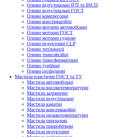
Оливи індустріальні ІГП та ІНСП
Оливи індустріальні ГОСТ
Оливи компресорні
Оливи консерваційні
Оливи моторні автомобільні
Оливи моторні ГОСТ
Оливи моторні суднові
Оливи редукторні CLP
Оливи теплоносії
Оливи трансмісійні
Оливи трансформаторні
Оливи турбінні
Оливи циліндрові
Мастила пластичні ГОСТ та ТУ
Мастила автомобільні
Мастила високотемпературні
Мастила залізничні
Мастила індустріальні
Мастила канатні
Мастила консерваційні
Мастила низькотемпературні
Мастила приладові
Мастила приробіткові
Мастила редукторні