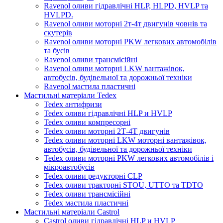
Ravenol оливи гідравлічні HLP, HLPD, HVLP та
HVLPD.
Ravenol оливи моторні 2т-4т двигунів човнів та
скутерів
Ravenol оливи моторні PKW легкових автомобілів
та бусів
Ravenol оливи трансмісійні
Ravenol оливи моторні LKW вантажівок,
автобусів, будівельної та дорожньої техніки
Ravenol мастила пластичні
Мастильні матеріали Tedex
Tedex антифризи
Tedex оливи гідравлічні HLP и HVLP
Tedex оливи компресорні
Tedex оливи моторні 2Т-4Т двигунів
Tedex оливи моторні LKW моторні вантажівок,
автобусів, будівельної та дорожньої техніки
Tedex оливи моторні PKW легкових автомобілів і
мікроавтобусів
Tedex оливи редукторні CLP
Tedex оливи тракторні STOU, UTTO та TDTO
Tedex оливи трансмісійні
Tedex мастила пластичні
Мастильні матеріали Castrol
Castrol оливи гідравлічні HLP и HVLP