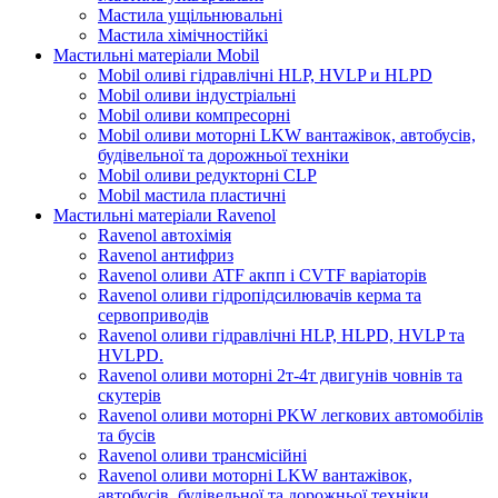
Мастила ущільнювальні
Мастила хімічностійкі
Мастильні матеріали Mobil
Mobil оливі гідравлічні HLP, HVLP и HLPD
Mobil оливи індустріальні
Mobil оливи компресорні
Mobil оливи моторні LKW вантажівок, автобусів,
будівельної та дорожньої техніки
Mobil оливи редукторні CLP
Mobil мастила пластичні
Мастильні матеріали Ravenol
Ravenol автохімія
Ravenol антифриз
Ravenol оливи ATF акпп і CVTF варіаторів
Ravenol оливи гідропідсилювачів керма та
сервоприводів
Ravenol оливи гідравлічні HLP, HLPD, HVLP та
HVLPD.
Ravenol оливи моторні 2т-4т двигунів човнів та
скутерів
Ravenol оливи моторні PKW легкових автомобілів
та бусів
Ravenol оливи трансмісійні
Ravenol оливи моторні LKW вантажівок,
автобусів, будівельної та дорожньої техніки