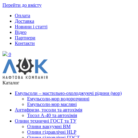
Перейти до вмісту
Оплата
Доставка
Новини і статті
Відео
Партнери
Контакти
0
Каталог
Емульсоли – мастильно-охолоджуючі рідини (мор)
Емульсоли-мор водорозчинні
Емульсоли-мор масляні
Антифризи, тосоли та автохімія
Тосол А-40 та автохімія
Оливи техничні ГОСТ та ТУ
Оливи вакуумні ВМ
Оливи гідравлічні HLP
Оливи гідравлічні ГОСТ