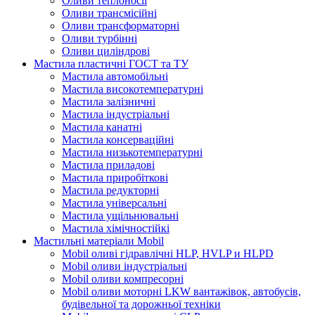
Оливи теплоносії
Оливи трансмісійні
Оливи трансформаторні
Оливи турбінні
Оливи циліндрові
Мастила пластичні ГОСТ та ТУ
Мастила автомобільні
Мастила високотемпературні
Мастила залізничні
Мастила індустріальні
Мастила канатні
Мастила консерваційні
Мастила низькотемпературні
Мастила приладові
Мастила приробіткові
Мастила редукторні
Мастила універсальні
Мастила ущільнювальні
Мастила хімічностійкі
Мастильні матеріали Mobil
Mobil оливі гідравлічні HLP, HVLP и HLPD
Mobil оливи індустріальні
Mobil оливи компресорні
Mobil оливи моторні LKW вантажівок, автобусів,
будівельної та дорожньої техніки