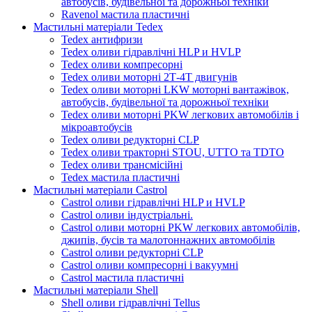
автобусів, будівельної та дорожньої техніки
Ravenol мастила пластичні
Мастильні матеріали Tedex
Tedex антифризи
Tedex оливи гідравлічні HLP и HVLP
Tedex оливи компресорні
Tedex оливи моторні 2Т-4Т двигунів
Tedex оливи моторні LKW моторні вантажівок,
автобусів, будівельної та дорожньої техніки
Tedex оливи моторні PKW легкових автомобілів і
мікроавтобусів
Tedex оливи редукторні CLP
Tedex оливи тракторні STOU, UTTO та TDTO
Tedex оливи трансмісійні
Tedex мастила пластичні
Мастильні матеріали Castrol
Castrol оливи гідравлічні HLP и HVLP
Castrol оливи індустріальні.
Castrol оливи моторні PKW легкових автомобілів,
джипів, бусів та малотоннажних автомобілів
Castrol оливи редукторні CLP
Castrol оливи компресорні і вакуумні
Castrol мастила пластичні
Мастильні матеріали Shell
Shell оливи гідравлічні Tellus