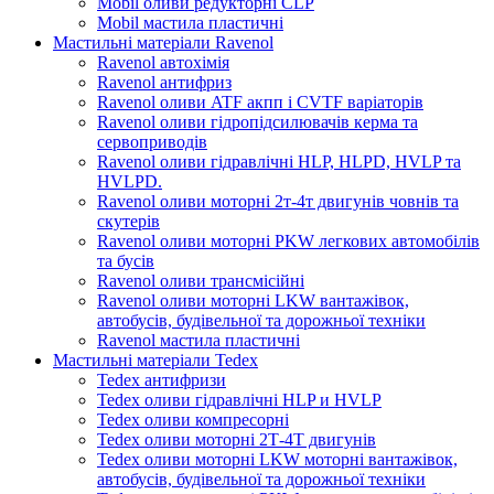
Mobil оливи редукторні CLP
Mobil мастила пластичні
Мастильні матеріали Ravenol
Ravenol автохімія
Ravenol антифриз
Ravenol оливи ATF акпп і CVTF варіаторів
Ravenol оливи гідропідсилювачів керма та
сервоприводів
Ravenol оливи гідравлічні HLP, HLPD, HVLP та
HVLPD.
Ravenol оливи моторні 2т-4т двигунів човнів та
скутерів
Ravenol оливи моторні PKW легкових автомобілів
та бусів
Ravenol оливи трансмісійні
Ravenol оливи моторні LKW вантажівок,
автобусів, будівельної та дорожньої техніки
Ravenol мастила пластичні
Мастильні матеріали Tedex
Tedex антифризи
Tedex оливи гідравлічні HLP и HVLP
Tedex оливи компресорні
Tedex оливи моторні 2Т-4Т двигунів
Tedex оливи моторні LKW моторні вантажівок,
автобусів, будівельної та дорожньої техніки