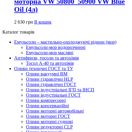
моторна VW 50800_50900 VW Blue
Oil (4л)
2 630
грн
В кошик
Каталог товарів
Емульсоли – мастильно-охолоджуючі рідини (мор)
Емульсоли-мор водорозчинні
Емульсоли-мор масляні
Антифризи, тосоли та автохімія
Тосол А-40 та автохімія
Оливи техничні ГОСТ та ТУ
Оливи вакуумні ВМ
Оливи гідравлічні HLP
Оливи гідравлічні ГОСТ
Оливи індустріальні ІГП та ІНСП
Оливи індустріальні ГОСТ
Оливи компресорні
Оливи консерваційні
Оливи моторні автомобільні
Оливи моторні ГОСТ
Оливи моторні суднові
Оливи редукторні CLP