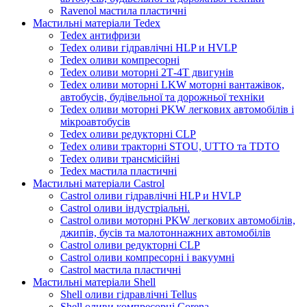
Ravenol мастила пластичні
Мастильні матеріали Tedex
Tedex антифризи
Tedex оливи гідравлічні HLP и HVLP
Tedex оливи компресорні
Tedex оливи моторні 2Т-4Т двигунів
Tedex оливи моторні LKW моторні вантажівок,
автобусів, будівельної та дорожньої техніки
Tedex оливи моторні PKW легкових автомобілів і
мікроавтобусів
Tedex оливи редукторні CLP
Tedex оливи тракторні STOU, UTTO та TDTO
Tedex оливи трансмісійні
Tedex мастила пластичні
Мастильні матеріали Castrol
Castrol оливи гідравлічні HLP и HVLP
Castrol оливи індустріальні.
Castrol оливи моторні PKW легкових автомобілів,
джипів, бусів та малотоннажних автомобілів
Castrol оливи редукторні CLP
Castrol оливи компресорні і вакуумні
Castrol мастила пластичні
Мастильні матеріали Shell
Shell оливи гідравлічні Tellus
Shell оливи компресорні Corena