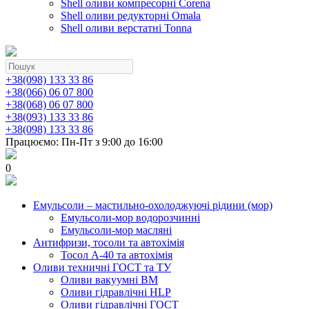
Shell оливи компресорні Corena
Shell оливи редукторні Omala
Shell оливи верстатні Tonna
+38(098) 133 33 86
+38(066) 06 07 800
+38(068) 06 07 800
+38(093) 133 33 86
+38(098) 133 33 86
Працюємо: Пн-Пт з 9:00 до 16:00
0
Емульсоли – мастильно-охолоджуючі рідини (мор)
Емульсоли-мор водорозчинні
Емульсоли-мор масляні
Антифризи, тосоли та автохімія
Тосол А-40 та автохімія
Оливи техничні ГОСТ та ТУ
Оливи вакуумні ВМ
Оливи гідравлічні HLP
Оливи гідравлічні ГОСТ