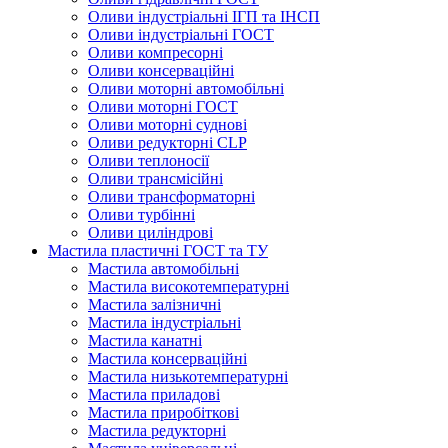
Оливи індустріальні ІГП та ІНСП
Оливи індустріальні ГОСТ
Оливи компресорні
Оливи консерваційні
Оливи моторні автомобільні
Оливи моторні ГОСТ
Оливи моторні суднові
Оливи редукторні CLP
Оливи теплоносії
Оливи трансмісійні
Оливи трансформаторні
Оливи турбінні
Оливи циліндрові
Мастила пластичні ГОСТ та ТУ
Мастила автомобільні
Мастила високотемпературні
Мастила залізничні
Мастила індустріальні
Мастила канатні
Мастила консерваційні
Мастила низькотемпературні
Мастила приладові
Мастила приробіткові
Мастила редукторні