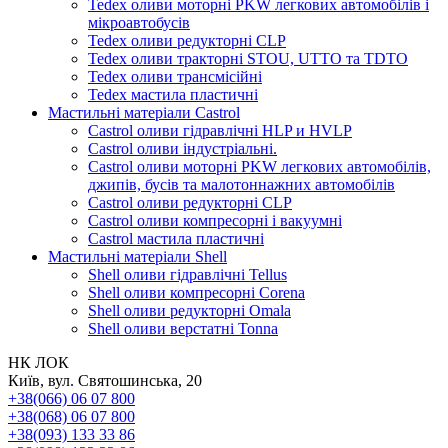
Tedex оливи моторні PKW легкових автомобілів і
мікроавтобусів
Tedex оливи редукторні CLP
Tedex оливи тракторні STOU, UTTO та TDTO
Tedex оливи трансмісійні
Tedex мастила пластичні
Мастильні матеріали Castrol
Castrol оливи гідравлічні HLP и HVLP
Castrol оливи індустріальні.
Castrol оливи моторні PKW легкових автомобілів,
джипів, бусів та малотоннажних автомобілів
Castrol оливи редукторні CLP
Castrol оливи компресорні і вакуумні
Castrol мастила пластичні
Мастильні матеріали Shell
Shell оливи гідравлічні Tellus
Shell оливи компресорні Corena
Shell оливи редукторні Omala
Shell оливи верстатні Tonna
НК ЛОК
Київ, вул. Святошинська, 20
+38(066) 06 07 800
+38(068) 06 07 800
+38(093) 133 33 86