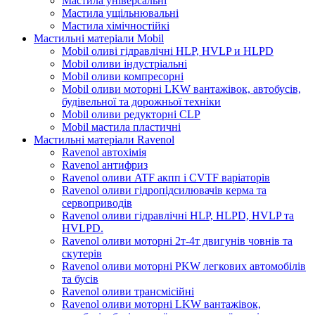
Мастила універсальні
Мастила ущільнювальні
Мастила хімічностійкі
Мастильні матеріали Mobil
Mobil оливі гідравлічні HLP, HVLP и HLPD
Mobil оливи індустріальні
Mobil оливи компресорні
Mobil оливи моторні LKW вантажівок, автобусів,
будівельної та дорожньої техніки
Mobil оливи редукторні CLP
Mobil мастила пластичні
Мастильні матеріали Ravenol
Ravenol автохімія
Ravenol антифриз
Ravenol оливи ATF акпп і CVTF варіаторів
Ravenol оливи гідропідсилювачів керма та
сервоприводів
Ravenol оливи гідравлічні HLP, HLPD, HVLP та
HVLPD.
Ravenol оливи моторні 2т-4т двигунів човнів та
скутерів
Ravenol оливи моторні PKW легкових автомобілів
та бусів
Ravenol оливи трансмісійні
Ravenol оливи моторні LKW вантажівок,