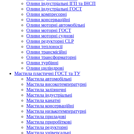
Оливи індустріальні ІГП та ІНСП
Оливи індустріальні ГОСТ
Оливи компресорні
Оливи консерваційні
Оливи моторні автомобільні
Оливи моторні ГОСТ
Оливи моторні суднові
Оливи редукторні CLP
Оливи теплоносії
Оливи трансмісійні
Оливи трансформаторні
Оливи турбінні
Оливи циліндрові
Мастила пластичні ГОСТ та ТУ
Мастила автомобільні
Мастила високотемпературні
Мастила залізничні
Мастила індустріальні
Мастила канатні
Мастила консерваційні
Мастила низькотемпературні
Мастила приладові
Мастила приробіткові
Мастила редукторні
Мастила універсальні