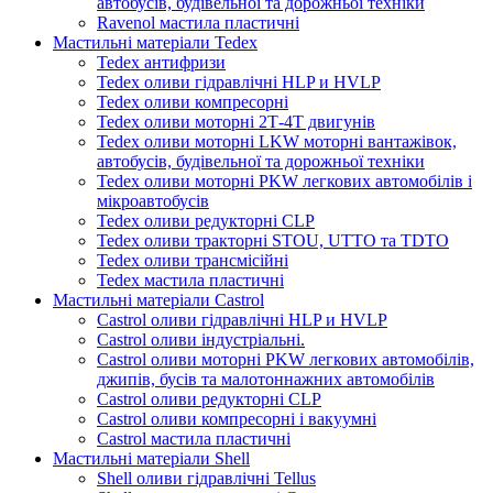
автобусів, будівельної та дорожньої техніки
Ravenol мастила пластичні
Мастильні матеріали Tedex
Tedex антифризи
Tedex оливи гідравлічні HLP и HVLP
Tedex оливи компресорні
Tedex оливи моторні 2Т-4Т двигунів
Tedex оливи моторні LKW моторні вантажівок,
автобусів, будівельної та дорожньої техніки
Tedex оливи моторні PKW легкових автомобілів і
мікроавтобусів
Tedex оливи редукторні CLP
Tedex оливи тракторні STOU, UTTO та TDTO
Tedex оливи трансмісійні
Tedex мастила пластичні
Мастильні матеріали Castrol
Castrol оливи гідравлічні HLP и HVLP
Castrol оливи індустріальні.
Castrol оливи моторні PKW легкових автомобілів,
джипів, бусів та малотоннажних автомобілів
Castrol оливи редукторні CLP
Castrol оливи компресорні і вакуумні
Castrol мастила пластичні
Мастильні матеріали Shell
Shell оливи гідравлічні Tellus