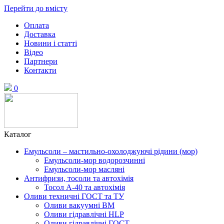
Перейти до вмісту
Оплата
Доставка
Новини і статті
Відео
Партнери
Контакти
0
Каталог
Емульсоли – мастильно-охолоджуючі рідини (мор)
Емульсоли-мор водорозчинні
Емульсоли-мор масляні
Антифризи, тосоли та автохімія
Тосол А-40 та автохімія
Оливи техничні ГОСТ та ТУ
Оливи вакуумні ВМ
Оливи гідравлічні HLP
Оливи гідравлічні ГОСТ