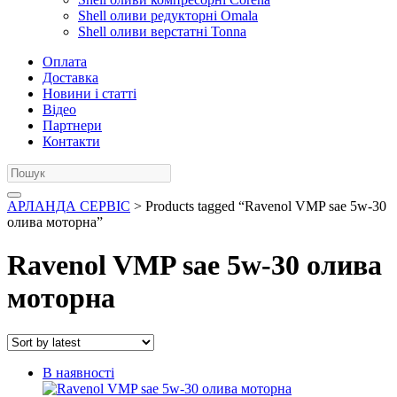
Shell оливи редукторні Omala
Shell оливи верстатні Tonna
Оплата
Доставка
Новини і статті
Відео
Партнери
Контакти
АРЛАНДА СЕРВІС
> Products tagged “Ravenol VMP sae 5w-30
олива моторна”
Ravenol VMP sae 5w-30 олива
моторна
В наявності