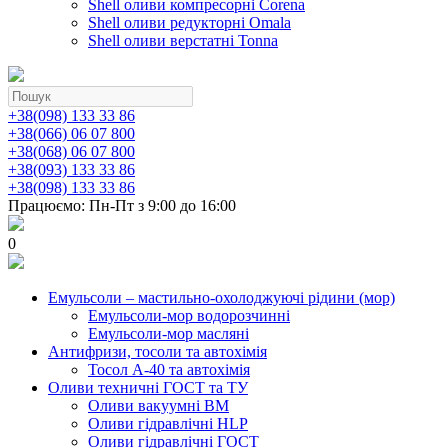
Shell оливи компресорні Corena
Shell оливи редукторні Omala
Shell оливи верстатні Tonna
+38(098) 133 33 86
+38(066) 06 07 800
+38(068) 06 07 800
+38(093) 133 33 86
+38(098) 133 33 86
Працюємо: Пн-Пт з 9:00 до 16:00
0
Емульсоли – мастильно-охолоджуючі рідини (мор)
Емульсоли-мор водорозчинні
Емульсоли-мор масляні
Антифризи, тосоли та автохімія
Тосол А-40 та автохімія
Оливи техничні ГОСТ та ТУ
Оливи вакуумні ВМ
Оливи гідравлічні HLP
Оливи гідравлічні ГОСТ