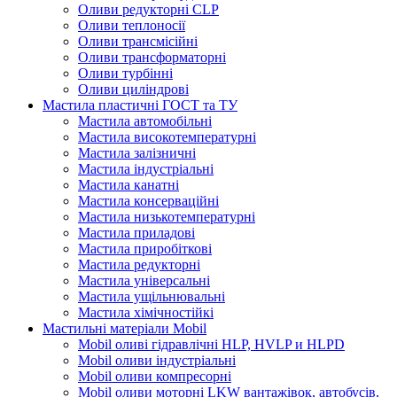
Оливи редукторні CLP
Оливи теплоносії
Оливи трансмісійні
Оливи трансформаторні
Оливи турбінні
Оливи циліндрові
Мастила пластичні ГОСТ та ТУ
Мастила автомобільні
Мастила високотемпературні
Мастила залізничні
Мастила індустріальні
Мастила канатні
Мастила консерваційні
Мастила низькотемпературні
Мастила приладові
Мастила приробіткові
Мастила редукторні
Мастила універсальні
Мастила ущільнювальні
Мастила хімічностійкі
Мастильні матеріали Mobil
Mobil оливі гідравлічні HLP, HVLP и HLPD
Mobil оливи індустріальні
Mobil оливи компресорні
Mobil оливи моторні LKW вантажівок, автобусів,