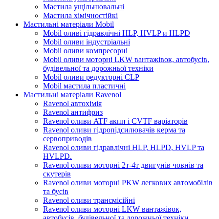
Мастила ущільнювальні
Мастила хімічностійкі
Мастильні матеріали Mobil
Mobil оливі гідравлічні HLP, HVLP и HLPD
Mobil оливи індустріальні
Mobil оливи компресорні
Mobil оливи моторні LKW вантажівок, автобусів,
будівельної та дорожньої техніки
Mobil оливи редукторні CLP
Mobil мастила пластичні
Мастильні матеріали Ravenol
Ravenol автохімія
Ravenol антифриз
Ravenol оливи ATF акпп і CVTF варіаторів
Ravenol оливи гідропідсилювачів керма та
сервоприводів
Ravenol оливи гідравлічні HLP, HLPD, HVLP та
HVLPD.
Ravenol оливи моторні 2т-4т двигунів човнів та
скутерів
Ravenol оливи моторні PKW легкових автомобілів
та бусів
Ravenol оливи трансмісійні
Ravenol оливи моторні LKW вантажівок,
автобусів, будівельної та дорожньої техніки