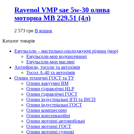
Ravenol VMP sae 5w-30 олива
моторна MB 229.51 (4л)
2 573
грн
В кошик
Каталог товарів
Емульсоли – мастильно-охолоджуючі рідини (мор)
Емульсоли-мор водорозчинні
Емульсоли-мор масляні
Антифризи, тосоли та автохімія
Тосол А-40 та автохімія
Оливи техничні ГОСТ та ТУ
Оливи вакуумні ВМ
Оливи гідравлічні HLP
Оливи гідравлічні ГОСТ
Оливи індустріальні ІГП та ІНСП
Оливи індустріальні ГОСТ
Оливи компресорні
Оливи консерваційні
Оливи моторні автомобільні
Оливи моторні ГОСТ
Оливи моторні суднові