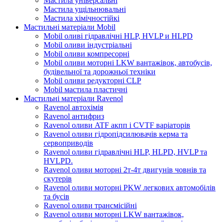
Мастила універсальні
Мастила ущільнювальні
Мастила хімічностійкі
Мастильні матеріали Mobil
Mobil оливі гідравлічні HLP, HVLP и HLPD
Mobil оливи індустріальні
Mobil оливи компресорні
Mobil оливи моторні LKW вантажівок, автобусів,
будівельної та дорожньої техніки
Mobil оливи редукторні CLP
Mobil мастила пластичні
Мастильні матеріали Ravenol
Ravenol автохімія
Ravenol антифриз
Ravenol оливи ATF акпп і CVTF варіаторів
Ravenol оливи гідропідсилювачів керма та
сервоприводів
Ravenol оливи гідравлічні HLP, HLPD, HVLP та
HVLPD.
Ravenol оливи моторні 2т-4т двигунів човнів та
скутерів
Ravenol оливи моторні PKW легкових автомобілів
та бусів
Ravenol оливи трансмісійні
Ravenol оливи моторні LKW вантажівок,