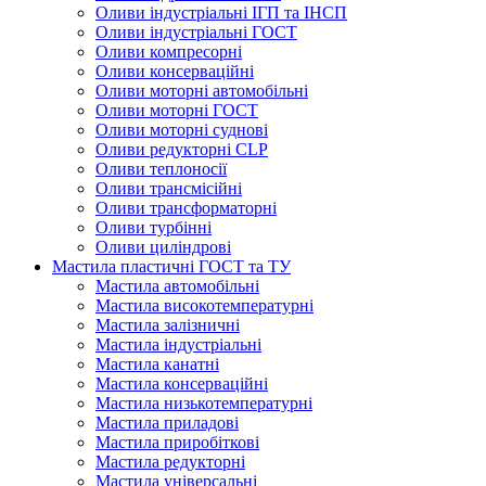
Оливи індустріальні ІГП та ІНСП
Оливи індустріальні ГОСТ
Оливи компресорні
Оливи консерваційні
Оливи моторні автомобільні
Оливи моторні ГОСТ
Оливи моторні суднові
Оливи редукторні CLP
Оливи теплоносії
Оливи трансмісійні
Оливи трансформаторні
Оливи турбінні
Оливи циліндрові
Мастила пластичні ГОСТ та ТУ
Мастила автомобільні
Мастила високотемпературні
Мастила залізничні
Мастила індустріальні
Мастила канатні
Мастила консерваційні
Мастила низькотемпературні
Мастила приладові
Мастила приробіткові
Мастила редукторні
Мастила універсальні