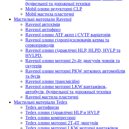
будівельної та дорожньої техніки
Mobil оливи редукторні CLP
Mobil мастила пластичні
Мастильні матеріали Ravenol
Ravenol автохімія
Ravenol антифриз
Ravenol оливи ATF акпп і CVTF варіаторів
Ravenol оливи гідропідсилювачів керма та
сервоприводів
Ravenol оливи гідравлічні HLP, HLPD, HVLP та
HVLPD.
Ravenol оливи моторні 2т-4т двигунів човнів та
скутерів
Ravenol оливи моторні PKW легкових автомобілів
та бусів
Ravenol оливи трансмісійні
Ravenol оливи моторні LKW вантажівок,
автобусів, будівельної та дорожньої техніки
Ravenol мастила пластичні
Мастильні матеріали Tedex
Tedex антифризи
Tedex оливи гідравлічні HLP и HVLP
Tedex оливи компресорні
Tedex оливи моторні 2Т-4Т двигунів
Tedex оливи моторні LKW моторні вантажівок,