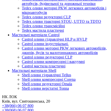
автобусів, будівельної та дорожньої техніки
Tedex оливи моторні PKW легкових автомобілів і
мікроавтобусів
Tedex оливи редукторні CLP
Tedex оливи тракторні STOU, UTTO та TDTO
Tedex оливи трансмісійні
Tedex мастила пластичні
Мастильні матеріали Castrol
Castrol оливи гідравлічні HLP и HVLP
Castrol оливи індустріальні.
Castrol оливи моторні PKW легкових автомобілів,
джипів, бусів та малотоннажних автомобілів
Castrol оливи редукторні CLP
Castrol оливи компресорні і вакуумні
Castrol мастила пластичні
Мастильні матеріали Shell
Shell оливи гідравлічні Tellus
Shell оливи компресорні Corena
Shell оливи редукторні Omala
Shell оливи верстатні Tonna
НК ЛОК
Київ, вул. Святошинська, 20
+38(066) 06 07 800
+38(068) 06 07 800