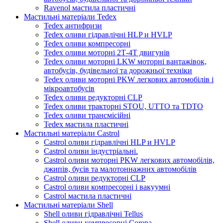
Ravenol мастила пластичні
Мастильні матеріали Tedex
Tedex антифризи
Tedex оливи гідравлічні HLP и HVLP
Tedex оливи компресорні
Tedex оливи моторні 2Т-4Т двигунів
Tedex оливи моторні LKW моторні вантажівок,
автобусів, будівельної та дорожньої техніки
Tedex оливи моторні PKW легкових автомобілів і
мікроавтобусів
Tedex оливи редукторні CLP
Tedex оливи тракторні STOU, UTTO та TDTO
Tedex оливи трансмісійні
Tedex мастила пластичні
Мастильні матеріали Castrol
Castrol оливи гідравлічні HLP и HVLP
Castrol оливи індустріальні.
Castrol оливи моторні PKW легкових автомобілів,
джипів, бусів та малотоннажних автомобілів
Castrol оливи редукторні CLP
Castrol оливи компресорні і вакуумні
Castrol мастила пластичні
Мастильні матеріали Shell
Shell оливи гідравлічні Tellus
Shell оливи компресорні Corena