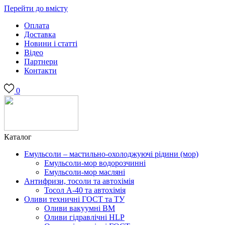
Перейти до вмісту
Оплата
Доставка
Новини і статті
Відео
Партнери
Контакти
0
Каталог
Емульсоли – мастильно-охолоджуючі рідини (мор)
Емульсоли-мор водорозчинні
Емульсоли-мор масляні
Антифризи, тосоли та автохімія
Тосол А-40 та автохімія
Оливи техничні ГОСТ та ТУ
Оливи вакуумні ВМ
Оливи гідравлічні HLP