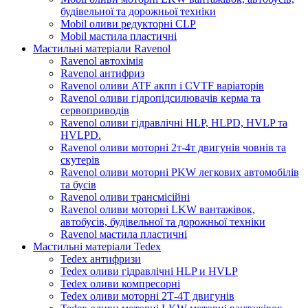
будівельної та дорожньої техніки
Mobil оливи редукторні CLP
Mobil мастила пластичні
Мастильні матеріали Ravenol
Ravenol автохімія
Ravenol антифриз
Ravenol оливи ATF акпп і CVTF варіаторів
Ravenol оливи гідропідсилювачів керма та
сервоприводів
Ravenol оливи гідравлічні HLP, HLPD, HVLP та
HVLPD.
Ravenol оливи моторні 2т-4т двигунів човнів та
скутерів
Ravenol оливи моторні PKW легкових автомобілів
та бусів
Ravenol оливи трансмісійні
Ravenol оливи моторні LKW вантажівок,
автобусів, будівельної та дорожньої техніки
Ravenol мастила пластичні
Мастильні матеріали Tedex
Tedex антифризи
Tedex оливи гідравлічні HLP и HVLP
Tedex оливи компресорні
Tedex оливи моторні 2Т-4Т двигунів