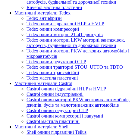
автобусів, будівельної та дорожньої техніки
Ravenol мастила пластичні
Мастильні матеріали Tedex
Tedex антифризи
Tedex оливи гідравлічні HLP и HVLP
Tedex оливи компресорні
Tedex оливи моторні 2Т-4Т двигунів
Tedex оливи моторні LKW моторні вантажівок,
автобусів, будівельної та дорожньої техніки
Tedex оливи моторні PKW легкових автомобілів і
мікроавтобусів
Tedex оливи редукторні CLP
Tedex оливи тракторні STOU, UTTO та TDTO
Tedex оливи трансмісійні
Tedex мастила пластичні
Мастильні матеріали Castrol
Castrol оливи гідравлічні HLP и HVLP
Castrol оливи індустріальні.
Castrol оливи моторні PKW легкових автомобілів,
джипів, бусів та малотоннажних автомобілів
Castrol оливи редукторні CLP
Castrol оливи компресорні і вакуумні
Castrol мастила пластичні
Мастильні матеріали Shell
Shell оливи гідравлічні Tellus