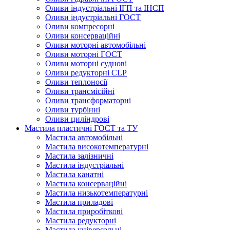
Оливи індустріальні ІГП та ІНСП
Оливи індустріальні ГОСТ
Оливи компресорні
Оливи консерваційні
Оливи моторні автомобільні
Оливи моторні ГОСТ
Оливи моторні суднові
Оливи редукторні CLP
Оливи теплоносії
Оливи трансмісійні
Оливи трансформаторні
Оливи турбінні
Оливи циліндрові
Мастила пластичні ГОСТ та ТУ
Мастила автомобільні
Мастила високотемпературні
Мастила залізничні
Мастила індустріальні
Мастила канатні
Мастила консерваційні
Мастила низькотемпературні
Мастила приладові
Мастила приробіткові
Мастила редукторні
Мастила універсальні