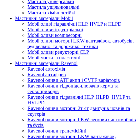
Мастила універсальні
Мастила ущільнювальні
Мастила хімічностійкі
Мастильні матеріали Mobil
Mobil оливі гідравлічні HLP, HVLP и HLPD
Mobil оливи індустріальні
Mobil оливи компресорні
Mobil оливи моторні LKW вантажівок, автобусів,
будівельної та дорожньої техніки
Mobil оливи редукторні CLP
Mobil мастила пластичні
Мастильні матеріали Ravenol
Ravenol автохімія
Ravenol антифриз
Ravenol оливи ATF акпп і CVTF варіаторів
Ravenol оливи гідропідсилювачів керма та
сервоприводів
Ravenol оливи гідравлічні HLP, HLPD, HVLP та
HVLPD.
Ravenol оливи моторні 2т-4т двигунів човнів та
скутерів
Ravenol оливи моторні PKW легкових автомобілів
та бусів
Ravenol оливи трансмісійні
Ravenol оливи моторні LKW вантажівок,