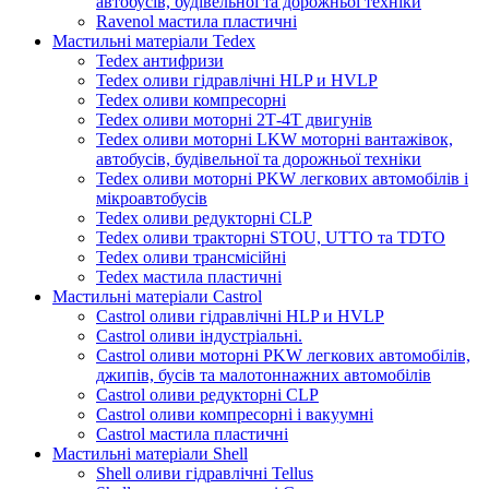
автобусів, будівельної та дорожньої техніки
Ravenol мастила пластичні
Мастильні матеріали Tedex
Tedex антифризи
Tedex оливи гідравлічні HLP и HVLP
Tedex оливи компресорні
Tedex оливи моторні 2Т-4Т двигунів
Tedex оливи моторні LKW моторні вантажівок,
автобусів, будівельної та дорожньої техніки
Tedex оливи моторні PKW легкових автомобілів і
мікроавтобусів
Tedex оливи редукторні CLP
Tedex оливи тракторні STOU, UTTO та TDTO
Tedex оливи трансмісійні
Tedex мастила пластичні
Мастильні матеріали Castrol
Castrol оливи гідравлічні HLP и HVLP
Castrol оливи індустріальні.
Castrol оливи моторні PKW легкових автомобілів,
джипів, бусів та малотоннажних автомобілів
Castrol оливи редукторні CLP
Castrol оливи компресорні і вакуумні
Castrol мастила пластичні
Мастильні матеріали Shell
Shell оливи гідравлічні Tellus