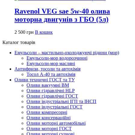
Ravenol VEG sae 5w-40 олива
моторна двигунів з ГБО (5л)
2 500
грн
В кошик
Каталог товарів
Емульсоли – мастильно-охолоджуючі рідини (мор)
Емульсоли-мор водорозчинні
Емульсоли-мор масляні
Антифризи, тосоли та автохімія
Тосол А-40 та автохімія
Оливи техничні ГОСТ та ТУ
Оливи вакуумні ВМ
Оливи гідравлічні HLP
Оливи гідравлічні ГОСТ
Оливи індустріальні ІГП та ІНСП
Оливи індустріальні ГОСТ
Оливи компресорні
Оливи консерваційні
Оливи моторні автомобільні
Оливи моторні ГОСТ
Оливи моторні суднові