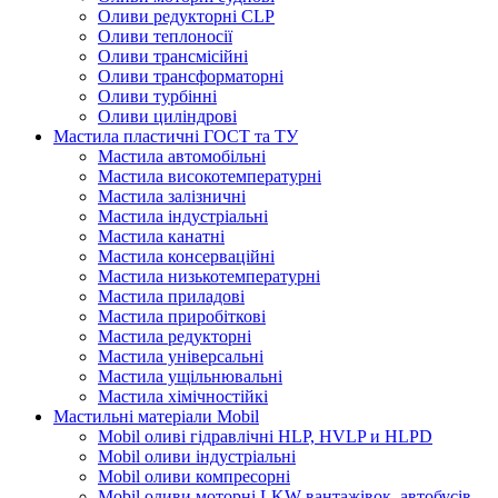
Оливи редукторні CLP
Оливи теплоносії
Оливи трансмісійні
Оливи трансформаторні
Оливи турбінні
Оливи циліндрові
Мастила пластичні ГОСТ та ТУ
Мастила автомобільні
Мастила високотемпературні
Мастила залізничні
Мастила індустріальні
Мастила канатні
Мастила консерваційні
Мастила низькотемпературні
Мастила приладові
Мастила приробіткові
Мастила редукторні
Мастила універсальні
Мастила ущільнювальні
Мастила хімічностійкі
Мастильні матеріали Mobil
Mobil оливі гідравлічні HLP, HVLP и HLPD
Mobil оливи індустріальні
Mobil оливи компресорні
Mobil оливи моторні LKW вантажівок, автобусів,