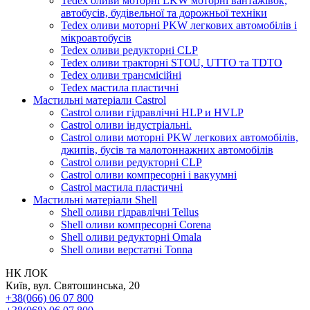
Tedex оливи моторні LKW моторні вантажівок,
автобусів, будівельної та дорожньої техніки
Tedex оливи моторні PKW легкових автомобілів і
мікроавтобусів
Tedex оливи редукторні CLP
Tedex оливи тракторні STOU, UTTO та TDTO
Tedex оливи трансмісійні
Tedex мастила пластичні
Мастильні матеріали Castrol
Castrol оливи гідравлічні HLP и HVLP
Castrol оливи індустріальні.
Castrol оливи моторні PKW легкових автомобілів,
джипів, бусів та малотоннажних автомобілів
Castrol оливи редукторні CLP
Castrol оливи компресорні і вакуумні
Castrol мастила пластичні
Мастильні матеріали Shell
Shell оливи гідравлічні Tellus
Shell оливи компресорні Corena
Shell оливи редукторні Omala
Shell оливи верстатні Tonna
НК ЛОК
Київ, вул. Святошинська, 20
+38(066) 06 07 800