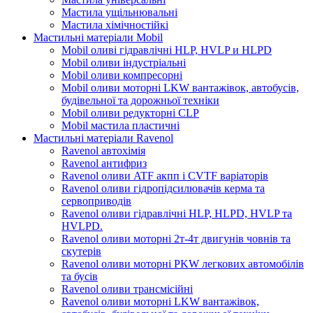
Мастила ущільнювальні
Мастила хімічностійкі
Мастильні матеріали Mobil
Mobil оливі гідравлічні HLP, HVLP и HLPD
Mobil оливи індустріальні
Mobil оливи компресорні
Mobil оливи моторні LKW вантажівок, автобусів,
будівельної та дорожньої техніки
Mobil оливи редукторні CLP
Mobil мастила пластичні
Мастильні матеріали Ravenol
Ravenol автохімія
Ravenol антифриз
Ravenol оливи ATF акпп і CVTF варіаторів
Ravenol оливи гідропідсилювачів керма та
сервоприводів
Ravenol оливи гідравлічні HLP, HLPD, HVLP та
HVLPD.
Ravenol оливи моторні 2т-4т двигунів човнів та
скутерів
Ravenol оливи моторні PKW легкових автомобілів
та бусів
Ravenol оливи трансмісійні
Ravenol оливи моторні LKW вантажівок,