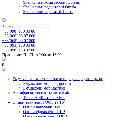
Shell оливи компресорні Corena
Shell оливи редукторні Omala
Shell оливи верстатні Tonna
+38(098) 133 33 86
+38(066) 06 07 800
+38(068) 06 07 800
+38(093) 133 33 86
+38(098) 133 33 86
Працюємо: Пн-Пт з 9:00 до 16:00
0
Емульсоли – мастильно-охолоджуючі рідини (мор)
Емульсоли-мор водорозчинні
Емульсоли-мор масляні
Антифризи, тосоли та автохімія
Тосол А-40 та автохімія
Оливи техничні ГОСТ та ТУ
Оливи вакуумні ВМ
Оливи гідравлічні HLP
Оливи гідравлічні ГОСТ