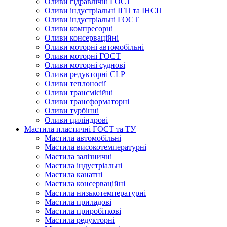
Оливи гідравлічні ГОСТ
Оливи індустріальні ІГП та ІНСП
Оливи індустріальні ГОСТ
Оливи компресорні
Оливи консерваційні
Оливи моторні автомобільні
Оливи моторні ГОСТ
Оливи моторні суднові
Оливи редукторні CLP
Оливи теплоносії
Оливи трансмісійні
Оливи трансформаторні
Оливи турбінні
Оливи циліндрові
Мастила пластичні ГОСТ та ТУ
Мастила автомобільні
Мастила високотемпературні
Мастила залізничні
Мастила індустріальні
Мастила канатні
Мастила консерваційні
Мастила низькотемпературні
Мастила приладові
Мастила приробіткові
Мастила редукторні