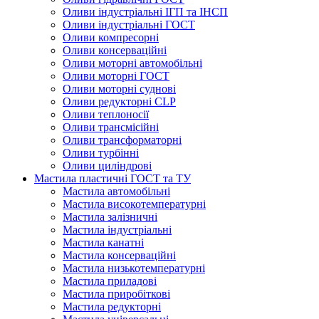
Оливи індустріальні ІГП та ІНСП
Оливи індустріальні ГОСТ
Оливи компресорні
Оливи консерваційні
Оливи моторні автомобільні
Оливи моторні ГОСТ
Оливи моторні суднові
Оливи редукторні CLP
Оливи теплоносії
Оливи трансмісійні
Оливи трансформаторні
Оливи турбінні
Оливи циліндрові
Мастила пластичні ГОСТ та ТУ
Мастила автомобільні
Мастила високотемпературні
Мастила залізничні
Мастила індустріальні
Мастила канатні
Мастила консерваційні
Мастила низькотемпературні
Мастила приладові
Мастила приробіткові
Мастила редукторні