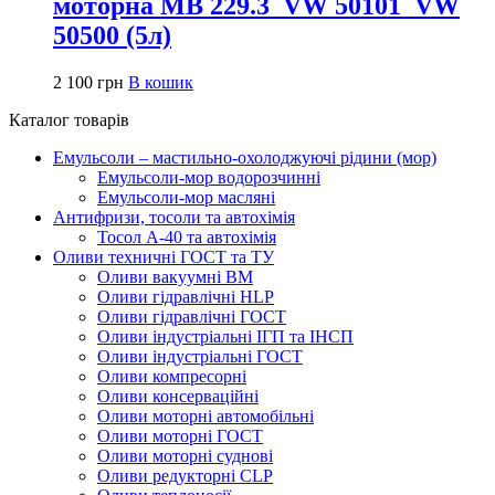
моторна MB 229.3_VW 50101_VW
50500 (5л)
2 100
грн
В кошик
Каталог товарів
Емульсоли – мастильно-охолоджуючі рідини (мор)
Емульсоли-мор водорозчинні
Емульсоли-мор масляні
Антифризи, тосоли та автохімія
Тосол А-40 та автохімія
Оливи техничні ГОСТ та ТУ
Оливи вакуумні ВМ
Оливи гідравлічні HLP
Оливи гідравлічні ГОСТ
Оливи індустріальні ІГП та ІНСП
Оливи індустріальні ГОСТ
Оливи компресорні
Оливи консерваційні
Оливи моторні автомобільні
Оливи моторні ГОСТ
Оливи моторні суднові
Оливи редукторні CLP