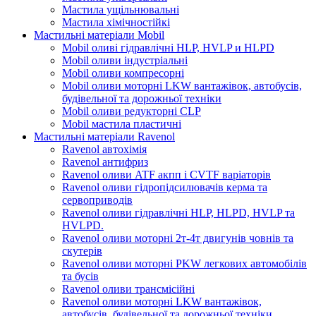
Мастила ущільнювальні
Мастила хімічностійкі
Мастильні матеріали Mobil
Mobil оливі гідравлічні HLP, HVLP и HLPD
Mobil оливи індустріальні
Mobil оливи компресорні
Mobil оливи моторні LKW вантажівок, автобусів,
будівельної та дорожньої техніки
Mobil оливи редукторні CLP
Mobil мастила пластичні
Мастильні матеріали Ravenol
Ravenol автохімія
Ravenol антифриз
Ravenol оливи ATF акпп і CVTF варіаторів
Ravenol оливи гідропідсилювачів керма та
сервоприводів
Ravenol оливи гідравлічні HLP, HLPD, HVLP та
HVLPD.
Ravenol оливи моторні 2т-4т двигунів човнів та
скутерів
Ravenol оливи моторні PKW легкових автомобілів
та бусів
Ravenol оливи трансмісійні
Ravenol оливи моторні LKW вантажівок,
автобусів, будівельної та дорожньої техніки