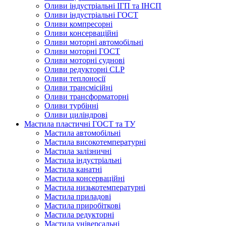
Оливи індустріальні ІГП та ІНСП
Оливи індустріальні ГОСТ
Оливи компресорні
Оливи консерваційні
Оливи моторні автомобільні
Оливи моторні ГОСТ
Оливи моторні суднові
Оливи редукторні CLP
Оливи теплоносії
Оливи трансмісійні
Оливи трансформаторні
Оливи турбінні
Оливи циліндрові
Мастила пластичні ГОСТ та ТУ
Мастила автомобільні
Мастила високотемпературні
Мастила залізничні
Мастила індустріальні
Мастила канатні
Мастила консерваційні
Мастила низькотемпературні
Мастила приладові
Мастила приробіткові
Мастила редукторні
Мастила універсальні