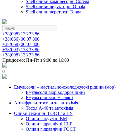
Shell оливи компресорні Corena
Shell оливи редукторні Omala
Shell оливи верстатні Tonna
+38(098) 133 33 86
+38(066) 06 07 800
+38(068) 06 07 800
+38(093) 133 33 86
+38(098) 133 33 86
Працюємо: Пн-Пт з 9:00 до 16:00
0
Емульсоли – мастильно-охолоджуючі рідини (мор)
Емульсоли-мор водорозчинні
Емульсоли-мор масляні
Антифризи, тосоли та автохімія
Тосол А-40 та автохімія
Оливи техничні ГОСТ та ТУ
Оливи вакуумні ВМ
Оливи гідравлічні HLP
Оливи гідравлічні ГОСТ