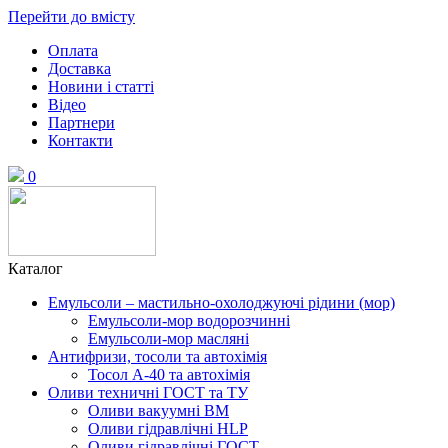
Перейти до вмісту
Оплата
Доставка
Новини і статті
Відео
Партнери
Контакти
0
Каталог
Емульсоли – мастильно-охолоджуючі рідини (мор)
Емульсоли-мор водорозчинні
Емульсоли-мор масляні
Антифризи, тосоли та автохімія
Тосол А-40 та автохімія
Оливи техничні ГОСТ та ТУ
Оливи вакуумні ВМ
Оливи гідравлічні HLP
Оливи гідравлічні ГОСТ