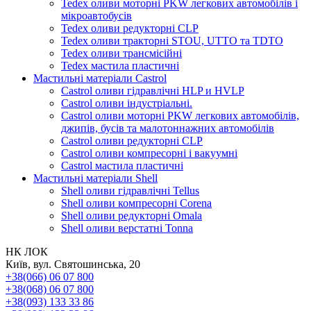
Tedex оливи моторні PKW легкових автомобілів і
мікроавтобусів
Tedex оливи редукторні CLP
Tedex оливи тракторні STOU, UTTO та TDTO
Tedex оливи трансмісійні
Tedex мастила пластичні
Мастильні матеріали Castrol
Castrol оливи гідравлічні HLP и HVLP
Castrol оливи індустріальні.
Castrol оливи моторні PKW легкових автомобілів,
джипів, бусів та малотоннажних автомобілів
Castrol оливи редукторні CLP
Castrol оливи компресорні і вакуумні
Castrol мастила пластичні
Мастильні матеріали Shell
Shell оливи гідравлічні Tellus
Shell оливи компресорні Corena
Shell оливи редукторні Omala
Shell оливи верстатні Tonna
НК ЛОК
Київ, вул. Святошинська, 20
+38(066) 06 07 800
+38(068) 06 07 800
+38(093) 133 33 86