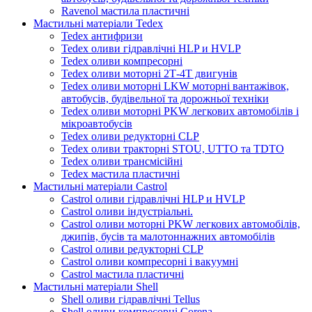
Ravenol мастила пластичні
Мастильні матеріали Tedex
Tedex антифризи
Tedex оливи гідравлічні HLP и HVLP
Tedex оливи компресорні
Tedex оливи моторні 2Т-4Т двигунів
Tedex оливи моторні LKW моторні вантажівок,
автобусів, будівельної та дорожньої техніки
Tedex оливи моторні PKW легкових автомобілів і
мікроавтобусів
Tedex оливи редукторні CLP
Tedex оливи тракторні STOU, UTTO та TDTO
Tedex оливи трансмісійні
Tedex мастила пластичні
Мастильні матеріали Castrol
Castrol оливи гідравлічні HLP и HVLP
Castrol оливи індустріальні.
Castrol оливи моторні PKW легкових автомобілів,
джипів, бусів та малотоннажних автомобілів
Castrol оливи редукторні CLP
Castrol оливи компресорні і вакуумні
Castrol мастила пластичні
Мастильні матеріали Shell
Shell оливи гідравлічні Tellus
Shell оливи компресорні Corena