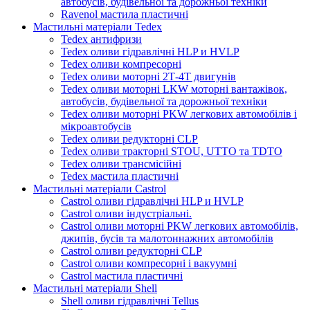
автобусів, будівельної та дорожньої техніки
Ravenol мастила пластичні
Мастильні матеріали Tedex
Tedex антифризи
Tedex оливи гідравлічні HLP и HVLP
Tedex оливи компресорні
Tedex оливи моторні 2Т-4Т двигунів
Tedex оливи моторні LKW моторні вантажівок,
автобусів, будівельної та дорожньої техніки
Tedex оливи моторні PKW легкових автомобілів і
мікроавтобусів
Tedex оливи редукторні CLP
Tedex оливи тракторні STOU, UTTO та TDTO
Tedex оливи трансмісійні
Tedex мастила пластичні
Мастильні матеріали Castrol
Castrol оливи гідравлічні HLP и HVLP
Castrol оливи індустріальні.
Castrol оливи моторні PKW легкових автомобілів,
джипів, бусів та малотоннажних автомобілів
Castrol оливи редукторні CLP
Castrol оливи компресорні і вакуумні
Castrol мастила пластичні
Мастильні матеріали Shell
Shell оливи гідравлічні Tellus