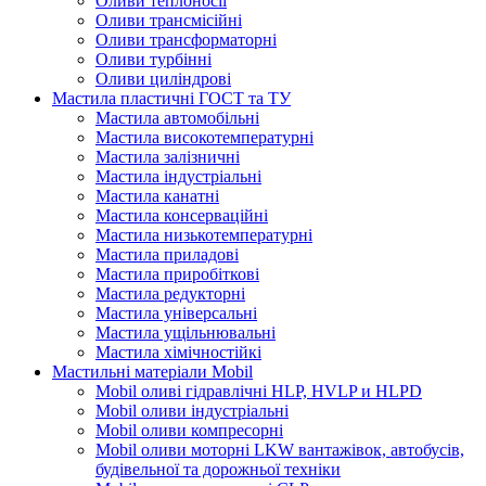
Оливи теплоносії
Оливи трансмісійні
Оливи трансформаторні
Оливи турбінні
Оливи циліндрові
Мастила пластичні ГОСТ та ТУ
Мастила автомобільні
Мастила високотемпературні
Мастила залізничні
Мастила індустріальні
Мастила канатні
Мастила консерваційні
Мастила низькотемпературні
Мастила приладові
Мастила приробіткові
Мастила редукторні
Мастила універсальні
Мастила ущільнювальні
Мастила хімічностійкі
Мастильні матеріали Mobil
Mobil оливі гідравлічні HLP, HVLP и HLPD
Mobil оливи індустріальні
Mobil оливи компресорні
Mobil оливи моторні LKW вантажівок, автобусів,
будівельної та дорожньої техніки