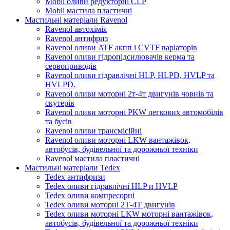
Mobil оливи редукторні CLP
Mobil мастила пластичні
Мастильні матеріали Ravenol
Ravenol автохімія
Ravenol антифриз
Ravenol оливи ATF акпп і CVTF варіаторів
Ravenol оливи гідропідсилювачів керма та
сервоприводів
Ravenol оливи гідравлічні HLP, HLPD, HVLP та
HVLPD.
Ravenol оливи моторні 2т-4т двигунів човнів та
скутерів
Ravenol оливи моторні PKW легкових автомобілів
та бусів
Ravenol оливи трансмісійні
Ravenol оливи моторні LKW вантажівок,
автобусів, будівельної та дорожньої техніки
Ravenol мастила пластичні
Мастильні матеріали Tedex
Tedex антифризи
Tedex оливи гідравлічні HLP и HVLP
Tedex оливи компресорні
Tedex оливи моторні 2Т-4Т двигунів
Tedex оливи моторні LKW моторні вантажівок,
автобусів, будівельної та дорожньої техніки