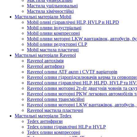
Мастила універсальні
Мастила ущільнювальні
Мастила хімічностійкі
Мастильні матеріали Mobil
Mobil оливі гідравлічні HLP, HVLP и HLPD
Mobil оливи індустріальні
Mobil оливи компресорні
Mobil оливи моторні LKW вантажівок, автобусів, бу
Mobil оливи редукторні CLP
Mobil мастила пластичні
Мастильні матеріали Ravenol
Ravenol автохімія
Ravenol антифриз
Ravenol оливи ATF акпп і CVTF варіаторів
Ravenol оливи гідропідсилювачів керма та сервопри
Ravenol оливи гідравлічні HLP, HLPD, HVLP та H
Ravenol оливи моторні 2т-4т двигунів човнів та ску
Ravenol оливи моторні PKW легкових автомобілів та
Ravenol оливи трансмісійні
Ravenol оливи моторні LKW вантажівок, автобусів, 
Ravenol мастила пластичні
Мастильні матеріали Tedex
Tedex антифризи
Tedex оливи гідравлічні HLP и HVLP
Tedex оливи компресорні