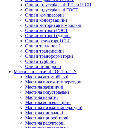
Оливи індустріальні ІГП та ІНСП
Оливи індустріальні ГОСТ
Оливи компресорні
Оливи консерваційні
Оливи моторні автомобільні
Оливи моторні ГОСТ
Оливи моторні суднові
Оливи редукторні CLP
Оливи теплоносії
Оливи трансмісійні
Оливи трансформаторні
Оливи турбінні
Оливи циліндрові
Мастила пластичні ГОСТ та ТУ
Мастила автомобільні
Мастила високотемпературні
Мастила залізничні
Мастила індустріальні
Мастила канатні
Мастила консерваційні
Мастила низькотемпературні
Мастила приладові
Мастила приробіткові
Мастила редукторні