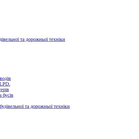
дівельної та дорожньої техніки
водів
VLPD.
терів
 бусів
будівельної та дорожньої техніки