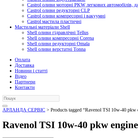
Castrol оливи моторні PKW легкових автомобілів, д
Castrol оливи редукторні CLP
Castrol оливи компресорні і вакуумні
Castrol мастила пластичні
Мастильні матеріали Shell
Shell оливи гідравлічні Tellus
Shell оливи компресорні Corena
Shell оливи редукторні Omala
Shell оливи верстатні Tonna
Оплата
Доставка
Новини і статті
Відео
Партнери
Контакти
АРЛАНДА СЕРВІС
> Products tagged “Ravenol TSI 10w-40 pkw e
Ravenol TSI 10w-40 pkw engine