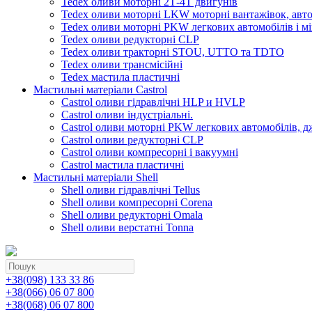
Tedex оливи моторні 2Т-4Т двигунів
Tedex оливи моторні LKW моторні вантажівок, автоб
Tedex оливи моторні PKW легкових автомобілів і мі
Tedex оливи редукторні CLP
Tedex оливи тракторні STOU, UTTO та TDTO
Tedex оливи трансмісійні
Tedex мастила пластичні
Мастильні матеріали Castrol
Castrol оливи гідравлічні HLP и HVLP
Castrol оливи індустріальні.
Castrol оливи моторні PKW легкових автомобілів, д
Castrol оливи редукторні CLP
Castrol оливи компресорні і вакуумні
Castrol мастила пластичні
Мастильні матеріали Shell
Shell оливи гідравлічні Tellus
Shell оливи компресорні Corena
Shell оливи редукторні Omala
Shell оливи верстатні Tonna
+38(098) 133 33 86
+38(066) 06 07 800
+38(068) 06 07 800