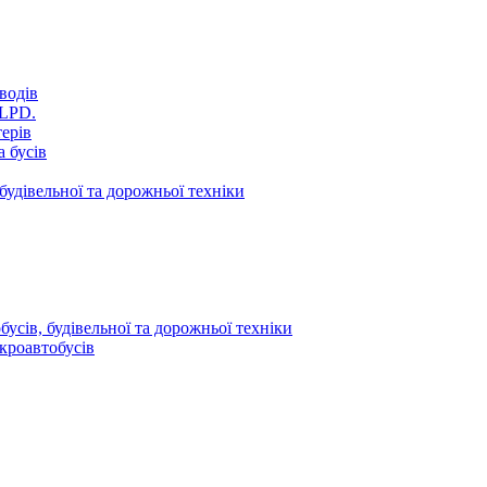
водів
VLPD.
терів
 бусів
будівельної та дорожньої техніки
усів, будівельної та дорожньої техніки
кроавтобусів