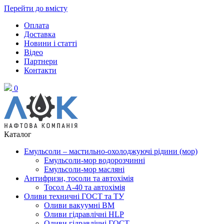
Перейти до вмісту
Оплата
Доставка
Новини і статті
Відео
Партнери
Контакти
0
Каталог
Емульсоли – мастильно-охолоджуючі рідини (мор)
Емульсоли-мор водорозчинні
Емульсоли-мор масляні
Антифризи, тосоли та автохімія
Тосол А-40 та автохімія
Оливи техничні ГОСТ та ТУ
Оливи вакуумні ВМ
Оливи гідравлічні HLP
Оливи гідравлічні ГОСТ