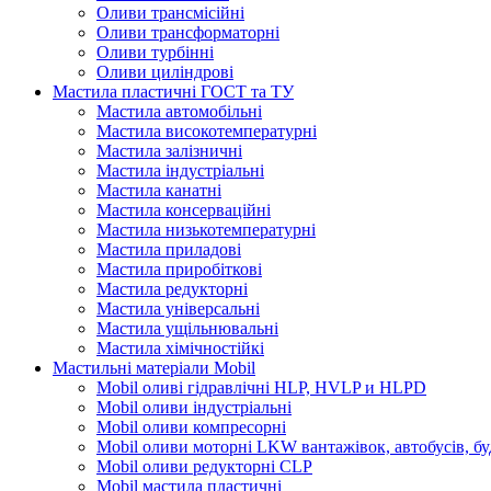
Оливи трансмісійні
Оливи трансформаторні
Оливи турбінні
Оливи циліндрові
Мастила пластичні ГОСТ та ТУ
Мастила автомобільні
Мастила високотемпературні
Мастила залізничні
Мастила індустріальні
Мастила канатні
Мастила консерваційні
Мастила низькотемпературні
Мастила приладові
Мастила приробіткові
Мастила редукторні
Мастила універсальні
Мастила ущільнювальні
Мастила хімічностійкі
Мастильні матеріали Mobil
Mobil оливі гідравлічні HLP, HVLP и HLPD
Mobil оливи індустріальні
Mobil оливи компресорні
Mobil оливи моторні LKW вантажівок, автобусів, бу
Mobil оливи редукторні CLP
Mobil мастила пластичні