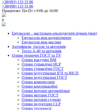
+38(093) 133 33 86
+38(098) 133 33 86
Працюємо: Пн-Пт з 9:00 до 16:00
0
Емульсоли – мастильно-охолоджуючі рідини (мор)
Емульсоли-мор водорозчинні
Емульсоли-мор масляні
Антифризи, тосоли та автохімія
Тосол А-40 та автохімія
Оливи техничні ГОСТ та ТУ
Оливи вакуумні ВМ
Оливи гідравлічні HLP
Оливи гідравлічні ГОСТ
Оливи індустріальні ІГП та ІНСП
Оливи індустріальні ГОСТ
Оливи компресорні
Оливи консерваційні
Оливи моторні автомобільні
Оливи моторні ГОСТ
Оливи моторні суднові
Оливи редукторні CLP
Оливи теплоносії