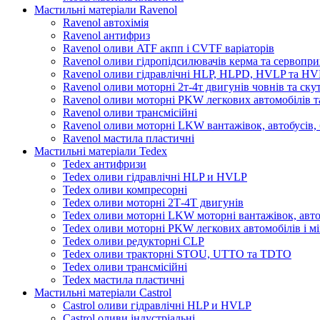
Мастильні матеріали Ravenol
Ravenol автохімія
Ravenol антифриз
Ravenol оливи ATF акпп і CVTF варіаторів
Ravenol оливи гідропідсилювачів керма та сервопри
Ravenol оливи гідравлічні HLP, HLPD, HVLP та H
Ravenol оливи моторні 2т-4т двигунів човнів та ску
Ravenol оливи моторні PKW легкових автомобілів та
Ravenol оливи трансмісійні
Ravenol оливи моторні LKW вантажівок, автобусів, 
Ravenol мастила пластичні
Мастильні матеріали Tedex
Tedex антифризи
Tedex оливи гідравлічні HLP и HVLP
Tedex оливи компресорні
Tedex оливи моторні 2Т-4Т двигунів
Tedex оливи моторні LKW моторні вантажівок, автоб
Tedex оливи моторні PKW легкових автомобілів і мі
Tedex оливи редукторні CLP
Tedex оливи тракторні STOU, UTTO та TDTO
Tedex оливи трансмісійні
Tedex мастила пластичні
Мастильні матеріали Castrol
Castrol оливи гідравлічні HLP и HVLP
Castrol оливи індустріальні.