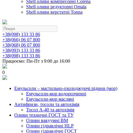
Shell оливи компресорні Corena
Shell оливи редукторні Omala
Shell оливи верстатні Tonna
+38(098) 133 33 86
+38(066) 06 07 800
+38(068) 06 07 800
+38(093) 133 33 86
+38(098) 133 33 86
Працюємо: Пн-Пт з 9:00 до 16:00
0
Емульсоли – мастильно-охолоджуючі рідини (мор)
Емульсоли-мор водорозчинні
Емульсоли-мор масляні
Антифризи, тосоли та автохімія
Тосол А-40 та автохімія
Оливи техничні ГОСТ та ТУ
Оливи вакуумні ВМ
Оливи гідравлічні HLP
Оливи гідравлічні ГОСТ