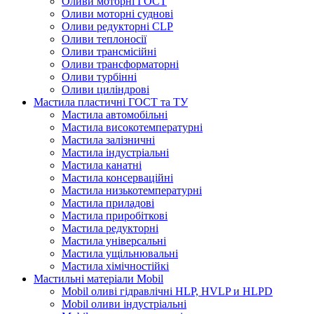
Оливи моторні ГОСТ
Оливи моторні суднові
Оливи редукторні CLP
Оливи теплоносії
Оливи трансмісійні
Оливи трансформаторні
Оливи турбінні
Оливи циліндрові
Мастила пластичні ГОСТ та ТУ
Мастила автомобільні
Мастила високотемпературні
Мастила залізничні
Мастила індустріальні
Мастила канатні
Мастила консерваційні
Мастила низькотемпературні
Мастила приладові
Мастила приробіткові
Мастила редукторні
Мастила універсальні
Мастила ущільнювальні
Мастила хімічностійкі
Мастильні матеріали Mobil
Mobil оливі гідравлічні HLP, HVLP и HLPD
Mobil оливи індустріальні