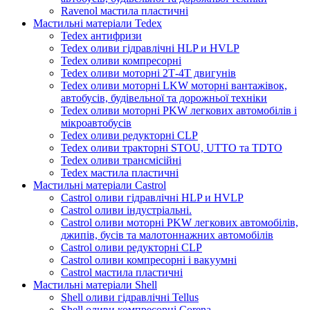
Ravenol мастила пластичні
Мастильні матеріали Tedex
Tedex антифризи
Tedex оливи гідравлічні HLP и HVLP
Tedex оливи компресорні
Tedex оливи моторні 2Т-4Т двигунів
Tedex оливи моторні LKW моторні вантажівок,
автобусів, будівельної та дорожньої техніки
Tedex оливи моторні PKW легкових автомобілів і
мікроавтобусів
Tedex оливи редукторні CLP
Tedex оливи тракторні STOU, UTTO та TDTO
Tedex оливи трансмісійні
Tedex мастила пластичні
Мастильні матеріали Castrol
Castrol оливи гідравлічні HLP и HVLP
Castrol оливи індустріальні.
Castrol оливи моторні PKW легкових автомобілів,
джипів, бусів та малотоннажних автомобілів
Castrol оливи редукторні CLP
Castrol оливи компресорні і вакуумні
Castrol мастила пластичні
Мастильні матеріали Shell
Shell оливи гідравлічні Tellus
Shell оливи компресорні Corena