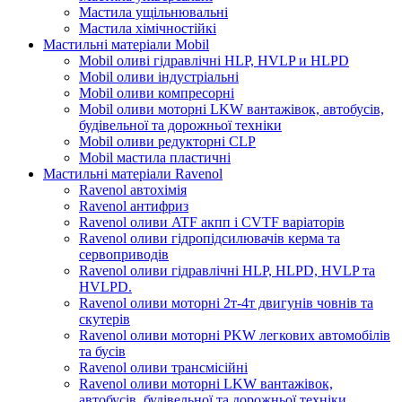
Мастила ущільнювальні
Мастила хімічностійкі
Мастильні матеріали Mobil
Mobil оливі гідравлічні HLP, HVLP и HLPD
Mobil оливи індустріальні
Mobil оливи компресорні
Mobil оливи моторні LKW вантажівок, автобусів,
будівельної та дорожньої техніки
Mobil оливи редукторні CLP
Mobil мастила пластичні
Мастильні матеріали Ravenol
Ravenol автохімія
Ravenol антифриз
Ravenol оливи ATF акпп і CVTF варіаторів
Ravenol оливи гідропідсилювачів керма та
сервоприводів
Ravenol оливи гідравлічні HLP, HLPD, HVLP та
HVLPD.
Ravenol оливи моторні 2т-4т двигунів човнів та
скутерів
Ravenol оливи моторні PKW легкових автомобілів
та бусів
Ravenol оливи трансмісійні
Ravenol оливи моторні LKW вантажівок,
автобусів, будівельної та дорожньої техніки