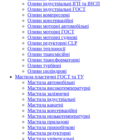
Оливи індустріальні ІГП та ІНСП
Оливи індустріальні ГОСТ
Оливи компресорні
Оливи консерваційні
Оливи моторні автомобільні
Оливи моторні ГОСТ
Оливи моторні суднові
Оливи редукторні CLP
Оливи теплоносії
Оливи трансмісійні
Оливи трансформаторні
Оливи турбінні
Оливи циліндрові
Мастила пластичні ГОСТ та ТУ
Мастила автомобільні
Мастила високотемпературні
Мастила залізничні
Мастила індустріальні
Мастила канатні
Мастила консерваційні
Мастила низькотемпературні
Мастила приладові
Мастила приробіткові
Мастила редукторні
Мастила універсальні