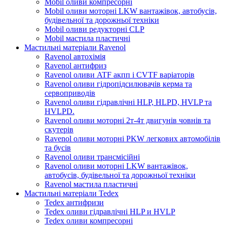
Mobil оливи компресорні
Mobil оливи моторні LKW вантажівок, автобусів,
будівельної та дорожньої техніки
Mobil оливи редукторні CLP
Mobil мастила пластичні
Мастильні матеріали Ravenol
Ravenol автохімія
Ravenol антифриз
Ravenol оливи ATF акпп і CVTF варіаторів
Ravenol оливи гідропідсилювачів керма та
сервоприводів
Ravenol оливи гідравлічні HLP, HLPD, HVLP та
HVLPD.
Ravenol оливи моторні 2т-4т двигунів човнів та
скутерів
Ravenol оливи моторні PKW легкових автомобілів
та бусів
Ravenol оливи трансмісійні
Ravenol оливи моторні LKW вантажівок,
автобусів, будівельної та дорожньої техніки
Ravenol мастила пластичні
Мастильні матеріали Tedex
Tedex антифризи
Tedex оливи гідравлічні HLP и HVLP
Tedex оливи компресорні