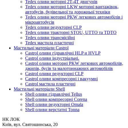
Tedex оливи моторні 2Т-4Т двигунів
Tedex оливи моторні LKW моторні вантажівок,
автобусів, будівельної та дорожньої техніки
Tedex оливи моторні PKW легкових автомобілів і
мікроавтобусів
Tedex оливи редукторні CLP
Tedex оливи тракторні STOU, UTTO та TDTO
Tedex оливи трансмісійні
Tedex мастила пластичні
Мастильні матеріали Castrol
Castrol оливи гідравлічні HLP и HVLP
Castrol оливи індустріальні.
Castrol оливи моторні PKW легкових автомобілів,
джипів, бусів та малотоннажних автомобілів
Castrol оливи редукторні CLP
Castrol оливи компресорні і вакуумні
Castrol мастила пластичні
Мастильні матеріали Shell
Shell оливи гідравлічні Tellus
Shell оливи компресорні Corena
Shell оливи редукторні Omala
Shell оливи верстатні Tonna
НК ЛОК
Київ, вул. Святошинська, 20