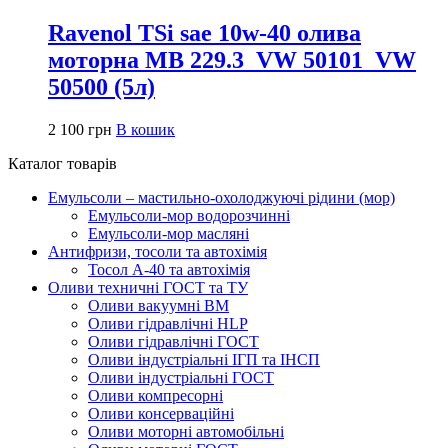
Ravenol TSi sae 10w-40 олива
моторна MB 229.3_VW 50101_VW
50500 (5л)
2 100
грн
В кошик
Каталог товарів
Емульсоли – мастильно-охолоджуючі рідини (мор)
Емульсоли-мор водорозчинні
Емульсоли-мор масляні
Антифризи, тосоли та автохімія
Тосол А-40 та автохімія
Оливи техничні ГОСТ та ТУ
Оливи вакуумні ВМ
Оливи гідравлічні HLP
Оливи гідравлічні ГОСТ
Оливи індустріальні ІГП та ІНСП
Оливи індустріальні ГОСТ
Оливи компресорні
Оливи консерваційні
Оливи моторні автомобільні