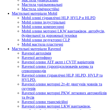
Мастила універсальні
Мастила ущільнювальні
Мастила хімічностійкі
Мастильні матеріали Mobil
Mobil оливі гідравлічні HLP, HVLP и HLPD
Mobil оливи індустріальні
Mobil оливи компресорні
Mobil оливи моторні LKW вантажівок, автобусів,
будівельної та дорожньої техніки
Mobil оливи редукторні CLP
Mobil мастила пластичні
Мастильні матеріали Ravenol
Ravenol автохімія
Ravenol антифриз
Ravenol оливи ATF акпп і CVTF варіаторів
Ravenol оливи гідропідсилювачів керма та
сервоприводів
Ravenol оливи гідравлічні HLP, HLPD, HVLP та
HVLPD.
Ravenol оливи моторні 2т-4т двигунів човнів та
скутерів
Ravenol оливи моторні PKW легкових автомобілів
та бусів
Ravenol оливи трансмісійні
Ravenol оливи моторні LKW вантажівок,