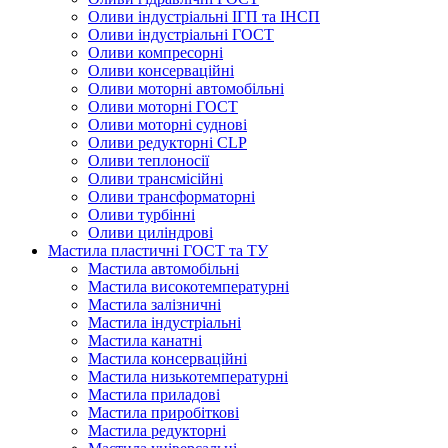
Оливи індустріальні ІГП та ІНСП
Оливи індустріальні ГОСТ
Оливи компресорні
Оливи консерваційні
Оливи моторні автомобільні
Оливи моторні ГОСТ
Оливи моторні суднові
Оливи редукторні CLP
Оливи теплоносії
Оливи трансмісійні
Оливи трансформаторні
Оливи турбінні
Оливи циліндрові
Мастила пластичні ГОСТ та ТУ
Мастила автомобільні
Мастила високотемпературні
Мастила залізничні
Мастила індустріальні
Мастила канатні
Мастила консерваційні
Мастила низькотемпературні
Мастила приладові
Мастила приробіткові
Мастила редукторні