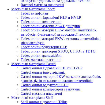
автобусів, будівельної та дорожньої техніки
Ravenol мастила пластичні
Мастильні матеріали Tedex
Tedex антифризи
Tedex оливи гідравлічні HLP и HVLP
Tedex оливи компресорні
Tedex оливи моторні 2Т-4Т двигунів
Tedex оливи моторні LKW моторні вантажівок,
автобусів, будівельної та дорожньої техніки
Tedex оливи моторні PKW легкових автомобілів і
мікроавтобусів
Tedex оливи редукторні CLP
Tedex оливи тракторні STOU, UTTO та TDTO
Tedex оливи трансмісійні
Tedex мастила пластичні
Мастильні матеріали Castrol
Castrol оливи гідравлічні HLP и HVLP
Castrol оливи індустріальні.
Castrol оливи моторні PKW легкових автомобілів,
джипів, бусів та малотоннажних автомобілів
Castrol оливи редукторні CLP
Castrol оливи компресорні і вакуумні
Castrol мастила пластичні
Мастильні матеріали Shell
Shell оливи гідравлічні Tellus