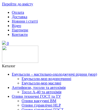
Перейти до вмісту
Оплата
Доставка
Новини і статті
Відео
Партнери
Контакти
0
Каталог
Емульсоли – мастильно-охолоджуючі рідини (мор)
Емульсоли-мор водорозчинні
Емульсоли-мор масляні
Антифризи, тосоли та автохімія
Тосол А-40 та автохімія
Оливи техничні ГОСТ та ТУ
Оливи вакуумні ВМ
Оливи гідравлічні HLP
Оливи гідравлічні ГОСТ