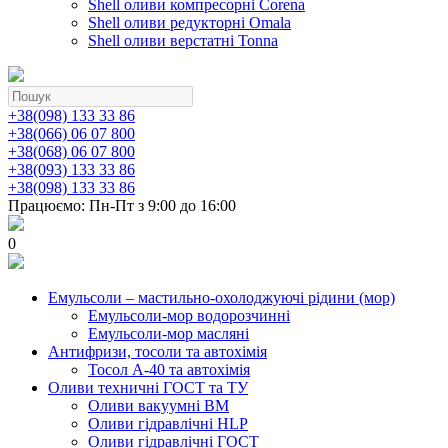
Shell оливи компресорні Corena
Shell оливи редукторні Omala
Shell оливи верстатні Tonna
+38(098) 133 33 86
+38(066) 06 07 800
+38(068) 06 07 800
+38(093) 133 33 86
+38(098) 133 33 86
Працюємо: Пн-Пт з 9:00 до 16:00
0
Емульсоли – мастильно-охолоджуючі рідини (мор)
Емульсоли-мор водорозчинні
Емульсоли-мор масляні
Антифризи, тосоли та автохімія
Тосол А-40 та автохімія
Оливи техничні ГОСТ та ТУ
Оливи вакуумні ВМ
Оливи гідравлічні HLP
Оливи гідравлічні ГОСТ