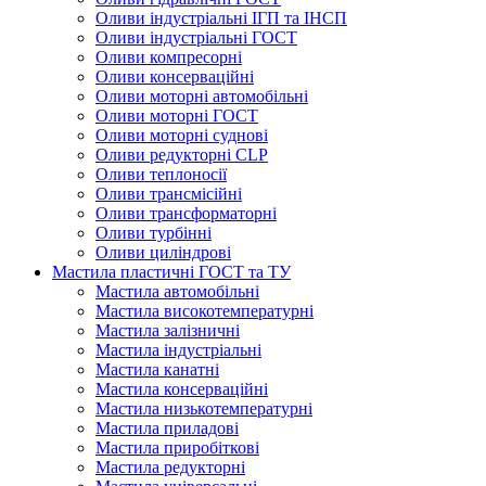
Оливи індустріальні ІГП та ІНСП
Оливи індустріальні ГОСТ
Оливи компресорні
Оливи консерваційні
Оливи моторні автомобільні
Оливи моторні ГОСТ
Оливи моторні суднові
Оливи редукторні CLP
Оливи теплоносії
Оливи трансмісійні
Оливи трансформаторні
Оливи турбінні
Оливи циліндрові
Мастила пластичні ГОСТ та ТУ
Мастила автомобільні
Мастила високотемпературні
Мастила залізничні
Мастила індустріальні
Мастила канатні
Мастила консерваційні
Мастила низькотемпературні
Мастила приладові
Мастила приробіткові
Мастила редукторні