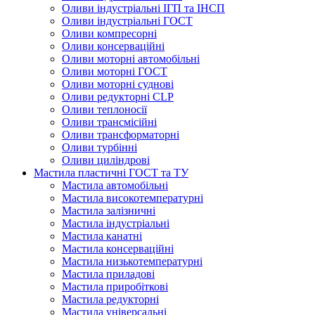
Оливи індустріальні ІГП та ІНСП
Оливи індустріальні ГОСТ
Оливи компресорні
Оливи консерваційні
Оливи моторні автомобільні
Оливи моторні ГОСТ
Оливи моторні суднові
Оливи редукторні CLP
Оливи теплоносії
Оливи трансмісійні
Оливи трансформаторні
Оливи турбінні
Оливи циліндрові
Мастила пластичні ГОСТ та ТУ
Мастила автомобільні
Мастила високотемпературні
Мастила залізничні
Мастила індустріальні
Мастила канатні
Мастила консерваційні
Мастила низькотемпературні
Мастила приладові
Мастила приробіткові
Мастила редукторні
Мастила універсальні