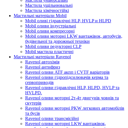
Мастила універсальні
Мастила ущільнювальні
Мастила хімічностійкі
Мастильні матеріали Mobil
Mobil оливі гідравлічні HLP, HVLP и HLPD
Mobil оливи індустріальні
Mobil оливи компресорні
Mobil оливи моторні LKW вантажівок, автобусів,
будівельної та дорожньої техніки
Mobil оливи редукторні CLP
Mobil мастила пластичні
Мастильні матеріали Ravenol
Ravenol автохімія
Ravenol антифриз
Ravenol оливи ATF акпп і CVTF варіаторів
Ravenol оливи гідропідсилювачів керма та
сервоприводів
Ravenol оливи гідравлічні HLP, HLPD, HVLP та
HVLPD.
Ravenol оливи моторні 2т-4т двигунів човнів та
скутерів
Ravenol оливи моторні PKW легкових автомобілів
та бусів
Ravenol оливи трансмісійні
Ravenol оливи моторні LKW вантажівок,