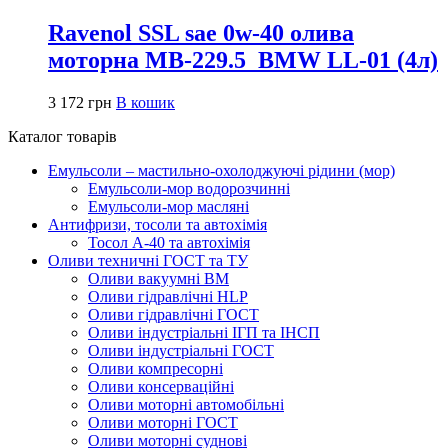
Ravenol SSL sae 0w-40 олива
моторна MB-229.5_BMW LL-01 (4л)
3 172
грн
В кошик
Каталог товарів
Емульсоли – мастильно-охолоджуючі рідини (мор)
Емульсоли-мор водорозчинні
Емульсоли-мор масляні
Антифризи, тосоли та автохімія
Тосол А-40 та автохімія
Оливи техничні ГОСТ та ТУ
Оливи вакуумні ВМ
Оливи гідравлічні HLP
Оливи гідравлічні ГОСТ
Оливи індустріальні ІГП та ІНСП
Оливи індустріальні ГОСТ
Оливи компресорні
Оливи консерваційні
Оливи моторні автомобільні
Оливи моторні ГОСТ
Оливи моторні суднові