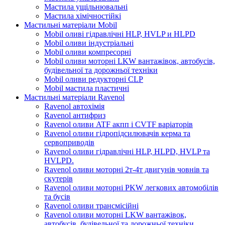
Мастила ущільнювальні
Мастила хімічностійкі
Мастильні матеріали Mobil
Mobil оливі гідравлічні HLP, HVLP и HLPD
Mobil оливи індустріальні
Mobil оливи компресорні
Mobil оливи моторні LKW вантажівок, автобусів,
будівельної та дорожньої техніки
Mobil оливи редукторні CLP
Mobil мастила пластичні
Мастильні матеріали Ravenol
Ravenol автохімія
Ravenol антифриз
Ravenol оливи ATF акпп і CVTF варіаторів
Ravenol оливи гідропідсилювачів керма та
сервоприводів
Ravenol оливи гідравлічні HLP, HLPD, HVLP та
HVLPD.
Ravenol оливи моторні 2т-4т двигунів човнів та
скутерів
Ravenol оливи моторні PKW легкових автомобілів
та бусів
Ravenol оливи трансмісійні
Ravenol оливи моторні LKW вантажівок,
автобусів, будівельної та дорожньої техніки