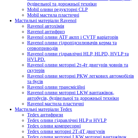
будівельної та дорожньої техніки
Mobil оливи редукторні CLP
Mobil мастила пластичні
Мастильні матеріали Ravenol
Ravenol автохімія
Ravenol антифриз
Ravenol оливи ATF акпп і CVTF варіаторів
Ravenol оливи гідропідсилювачів керма та
сервоприводів
Ravenol оливи гідравлічні HLP, HLPD, HVLP та
HVLPD.
Ravenol оливи моторні 2т-4т двигунів човнів та
скутерів
Ravenol оливи моторні PKW легкових автомобілів
та бусів
Ravenol оливи трансмісійні
Ravenol оливи моторні LKW вантажівок,
автобусів, будівельної та дорожньої техніки
Ravenol мастила пластичні
Мастильні матеріали Tedex
Tedex антифризи
Tedex оливи гідравлічні HLP и HVLP
Tedex оливи компресорні
Tedex оливи моторні 2Т-4Т двигунів
Tedex оливи моторні LKW моторні вантажівок,