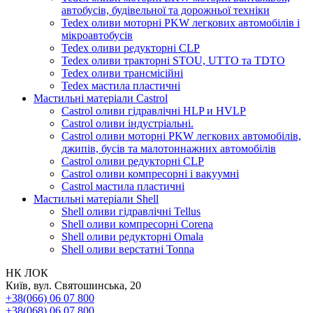
автобусів, будівельної та дорожньої техніки
Tedex оливи моторні PKW легкових автомобілів і
мікроавтобусів
Tedex оливи редукторні CLP
Tedex оливи тракторні STOU, UTTO та TDTO
Tedex оливи трансмісійні
Tedex мастила пластичні
Мастильні матеріали Castrol
Castrol оливи гідравлічні HLP и HVLP
Castrol оливи індустріальні.
Castrol оливи моторні PKW легкових автомобілів,
джипів, бусів та малотоннажних автомобілів
Castrol оливи редукторні CLP
Castrol оливи компресорні і вакуумні
Castrol мастила пластичні
Мастильні матеріали Shell
Shell оливи гідравлічні Tellus
Shell оливи компресорні Corena
Shell оливи редукторні Omala
Shell оливи верстатні Tonna
НК ЛОК
Київ, вул. Святошинська, 20
+38(066) 06 07 800
+38(068) 06 07 800