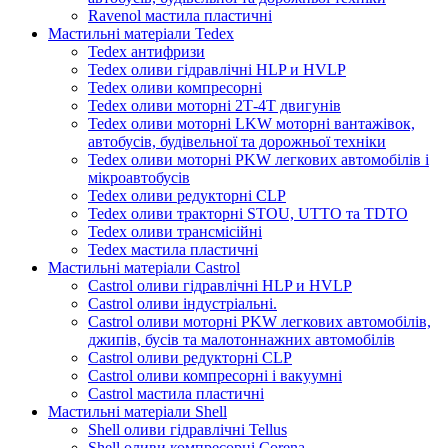
Ravenol мастила пластичні
Мастильні матеріали Tedex
Tedex антифризи
Tedex оливи гідравлічні HLP и HVLP
Tedex оливи компресорні
Tedex оливи моторні 2Т-4Т двигунів
Tedex оливи моторні LKW моторні вантажівок,
автобусів, будівельної та дорожньої техніки
Tedex оливи моторні PKW легкових автомобілів і
мікроавтобусів
Tedex оливи редукторні CLP
Tedex оливи тракторні STOU, UTTO та TDTO
Tedex оливи трансмісійні
Tedex мастила пластичні
Мастильні матеріали Castrol
Castrol оливи гідравлічні HLP и HVLP
Castrol оливи індустріальні.
Castrol оливи моторні PKW легкових автомобілів,
джипів, бусів та малотоннажних автомобілів
Castrol оливи редукторні CLP
Castrol оливи компресорні і вакуумні
Castrol мастила пластичні
Мастильні матеріали Shell
Shell оливи гідравлічні Tellus
Shell оливи компресорні Corena