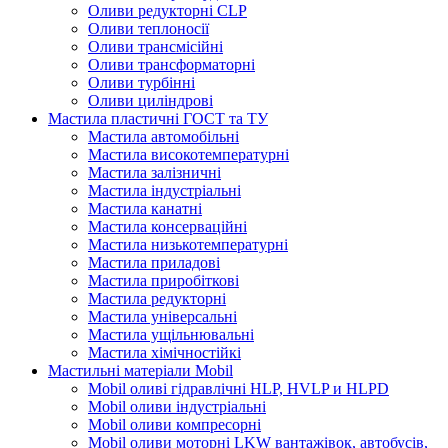
Оливи редукторні CLP
Оливи теплоносії
Оливи трансмісійні
Оливи трансформаторні
Оливи турбінні
Оливи циліндрові
Мастила пластичні ГОСТ та ТУ
Мастила автомобільні
Мастила високотемпературні
Мастила залізничні
Мастила індустріальні
Мастила канатні
Мастила консерваційні
Мастила низькотемпературні
Мастила приладові
Мастила приробіткові
Мастила редукторні
Мастила універсальні
Мастила ущільнювальні
Мастила хімічностійкі
Мастильні матеріали Mobil
Mobil оливі гідравлічні HLP, HVLP и HLPD
Mobil оливи індустріальні
Mobil оливи компресорні
Mobil оливи моторні LKW вантажівок, автобусів,