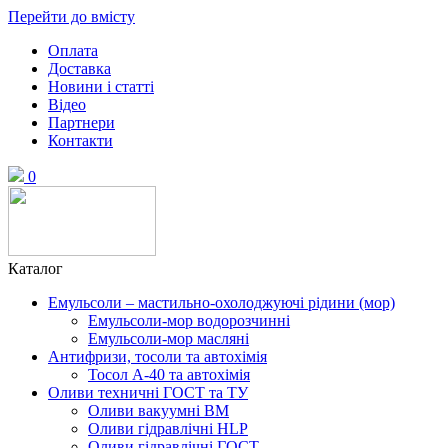
Перейти до вмісту
Оплата
Доставка
Новини і статті
Відео
Партнери
Контакти
0
Каталог
Емульсоли – мастильно-охолоджуючі рідини (мор)
Емульсоли-мор водорозчинні
Емульсоли-мор масляні
Антифризи, тосоли та автохімія
Тосол А-40 та автохімія
Оливи техничні ГОСТ та ТУ
Оливи вакуумні ВМ
Оливи гідравлічні HLP
Оливи гідравлічні ГОСТ