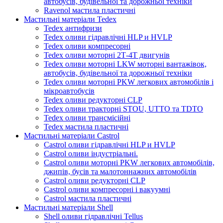
автобусів, будівельної та дорожньої техніки
Ravenol мастила пластичні
Мастильні матеріали Tedex
Tedex антифризи
Tedex оливи гідравлічні HLP и HVLP
Tedex оливи компресорні
Tedex оливи моторні 2Т-4Т двигунів
Tedex оливи моторні LKW моторні вантажівок,
автобусів, будівельної та дорожньої техніки
Tedex оливи моторні PKW легкових автомобілів і
мікроавтобусів
Tedex оливи редукторні CLP
Tedex оливи тракторні STOU, UTTO та TDTO
Tedex оливи трансмісійні
Tedex мастила пластичні
Мастильні матеріали Castrol
Castrol оливи гідравлічні HLP и HVLP
Castrol оливи індустріальні.
Castrol оливи моторні PKW легкових автомобілів,
джипів, бусів та малотоннажних автомобілів
Castrol оливи редукторні CLP
Castrol оливи компресорні і вакуумні
Castrol мастила пластичні
Мастильні матеріали Shell
Shell оливи гідравлічні Tellus