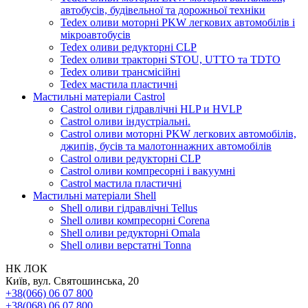
автобусів, будівельної та дорожньої техніки
Tedex оливи моторні PKW легкових автомобілів і
мікроавтобусів
Tedex оливи редукторні CLP
Tedex оливи тракторні STOU, UTTO та TDTO
Tedex оливи трансмісійні
Tedex мастила пластичні
Мастильні матеріали Castrol
Castrol оливи гідравлічні HLP и HVLP
Castrol оливи індустріальні.
Castrol оливи моторні PKW легкових автомобілів,
джипів, бусів та малотоннажних автомобілів
Castrol оливи редукторні CLP
Castrol оливи компресорні і вакуумні
Castrol мастила пластичні
Мастильні матеріали Shell
Shell оливи гідравлічні Tellus
Shell оливи компресорні Corena
Shell оливи редукторні Omala
Shell оливи верстатні Tonna
НК ЛОК
Київ, вул. Святошинська, 20
+38(066) 06 07 800
+38(068) 06 07 800