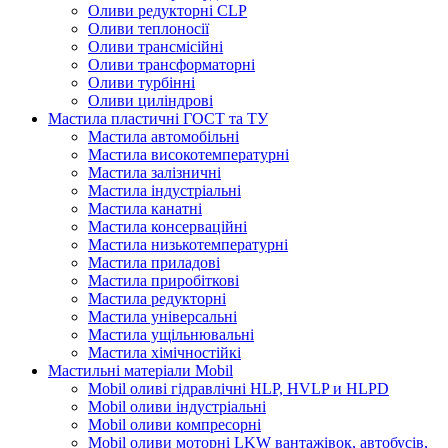
Оливи редукторні CLP
Оливи теплоносії
Оливи трансмісійні
Оливи трансформаторні
Оливи турбінні
Оливи циліндрові
Мастила пластичні ГОСТ та ТУ
Мастила автомобільні
Мастила високотемпературні
Мастила залізничні
Мастила індустріальні
Мастила канатні
Мастила консерваційні
Мастила низькотемпературні
Мастила приладові
Мастила приробіткові
Мастила редукторні
Мастила універсальні
Мастила ущільнювальні
Мастила хімічностійкі
Мастильні матеріали Mobil
Mobil оливі гідравлічні HLP, HVLP и HLPD
Mobil оливи індустріальні
Mobil оливи компресорні
Mobil оливи моторні LKW вантажівок, автобусів,