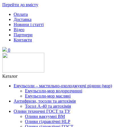
Перейти до вмісту
Оплата
Доставка
Новини і статті
Відео
Партнери
Контакти
0
Каталог
Емульсоли – мастильно-охолоджуючі рідини (мор)
Емульсоли-мор водорозчинні
Емульсоли-мор масляні
Антифризи, тосоли та автохімія
Тосол А-40 та автохімія
Оливи техничні ГОСТ та ТУ
Оливи вакуумні ВМ
Оливи гідравлічні HLP
Оливи гідравлічні ГОСТ