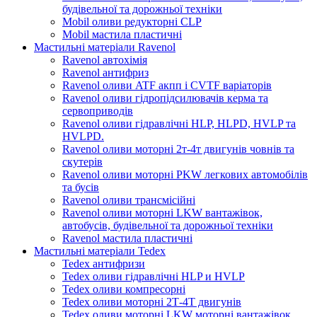
будівельної та дорожньої техніки
Mobil оливи редукторні CLP
Mobil мастила пластичні
Мастильні матеріали Ravenol
Ravenol автохімія
Ravenol антифриз
Ravenol оливи ATF акпп і CVTF варіаторів
Ravenol оливи гідропідсилювачів керма та
сервоприводів
Ravenol оливи гідравлічні HLP, HLPD, HVLP та
HVLPD.
Ravenol оливи моторні 2т-4т двигунів човнів та
скутерів
Ravenol оливи моторні PKW легкових автомобілів
та бусів
Ravenol оливи трансмісійні
Ravenol оливи моторні LKW вантажівок,
автобусів, будівельної та дорожньої техніки
Ravenol мастила пластичні
Мастильні матеріали Tedex
Tedex антифризи
Tedex оливи гідравлічні HLP и HVLP
Tedex оливи компресорні
Tedex оливи моторні 2Т-4Т двигунів
Tedex оливи моторні LKW моторні вантажівок,