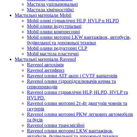
Мастила ущільнювальні
Мастила хімічностійкі
Мастильні матеріали Mobil
Mobil оливі гідравлічні HLP, HVLP и HLPD
Mobil оливи індустріальні
Mobil оливи компресорні
Mobil оливи моторні LKW вантажівок, автобусів,
будівельної та дорожньої техніки
Mobil оливи редукторні CLP
Mobil мастила пластичні
Мастильні матеріали Ravenol
Ravenol автохімія
Ravenol антифриз
Ravenol оливи ATF акпп і CVTF варіаторів
Ravenol оливи гідропідсилювачів керма та
сервоприводів
Ravenol оливи гідравлічні HLP, HLPD, HVLP та
HVLPD.
Ravenol оливи моторні 2т-4т двигунів човнів та
скутерів
Ravenol оливи моторні PKW легкових автомобілів
та бусів
Ravenol оливи трансмісійні
Ravenol оливи моторні LKW вантажівок,
автобусів, будівельної та дорожньої техніки