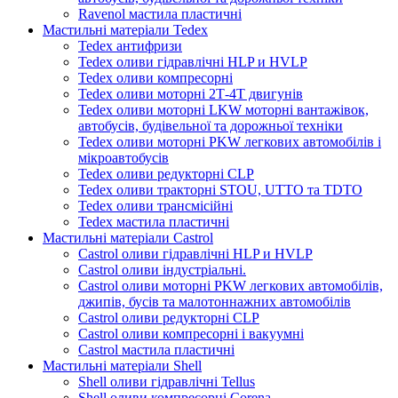
Ravenol мастила пластичні
Мастильні матеріали Tedex
Tedex антифризи
Tedex оливи гідравлічні HLP и HVLP
Tedex оливи компресорні
Tedex оливи моторні 2Т-4Т двигунів
Tedex оливи моторні LKW моторні вантажівок,
автобусів, будівельної та дорожньої техніки
Tedex оливи моторні PKW легкових автомобілів і
мікроавтобусів
Tedex оливи редукторні CLP
Tedex оливи тракторні STOU, UTTO та TDTO
Tedex оливи трансмісійні
Tedex мастила пластичні
Мастильні матеріали Castrol
Castrol оливи гідравлічні HLP и HVLP
Castrol оливи індустріальні.
Castrol оливи моторні PKW легкових автомобілів,
джипів, бусів та малотоннажних автомобілів
Castrol оливи редукторні CLP
Castrol оливи компресорні і вакуумні
Castrol мастила пластичні
Мастильні матеріали Shell
Shell оливи гідравлічні Tellus
Shell оливи компресорні Corena