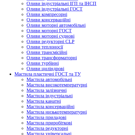
Оливи індустріальні ІГП та ІНСП
Оливи індустріальні ГОСТ
Оливи компресорні
Оливи консерваційні
Оливи моторні автомобільні
Оливи моторні ГОСТ
Оливи моторні суднові
Оливи редукторні CLP
Оливи теплоносії
Оливи трансмісійні
Оливи трансформаторні
Оливи турбінні
Оливи циліндрові
Мастила пластичні ГОСТ та ТУ
Мастила автомобільні
Мастила високотемпературні
Мастила залізничні
Мастила індустріальні
Мастила канатні
Мастила консерваційні
Мастила низькотемпературні
Мастила приладові
Мастила приробіткові
Мастила редукторні
Мастила універсальні