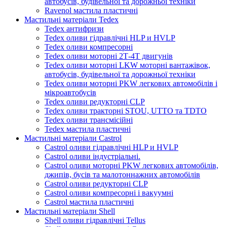
автобусів, будівельної та дорожньої техніки
Ravenol мастила пластичні
Мастильні матеріали Tedex
Tedex антифризи
Tedex оливи гідравлічні HLP и HVLP
Tedex оливи компресорні
Tedex оливи моторні 2Т-4Т двигунів
Tedex оливи моторні LKW моторні вантажівок,
автобусів, будівельної та дорожньої техніки
Tedex оливи моторні PKW легкових автомобілів і
мікроавтобусів
Tedex оливи редукторні CLP
Tedex оливи тракторні STOU, UTTO та TDTO
Tedex оливи трансмісійні
Tedex мастила пластичні
Мастильні матеріали Castrol
Castrol оливи гідравлічні HLP и HVLP
Castrol оливи індустріальні.
Castrol оливи моторні PKW легкових автомобілів,
джипів, бусів та малотоннажних автомобілів
Castrol оливи редукторні CLP
Castrol оливи компресорні і вакуумні
Castrol мастила пластичні
Мастильні матеріали Shell
Shell оливи гідравлічні Tellus