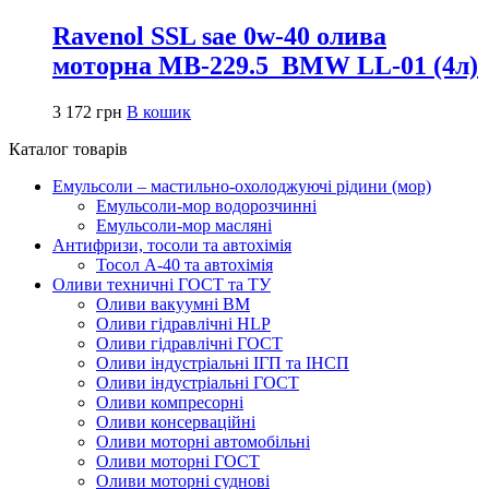
Ravenol SSL sae 0w-40 олива
моторна MB-229.5_BMW LL-01 (4л)
3 172
грн
В кошик
Каталог товарів
Емульсоли – мастильно-охолоджуючі рідини (мор)
Емульсоли-мор водорозчинні
Емульсоли-мор масляні
Антифризи, тосоли та автохімія
Тосол А-40 та автохімія
Оливи техничні ГОСТ та ТУ
Оливи вакуумні ВМ
Оливи гідравлічні HLP
Оливи гідравлічні ГОСТ
Оливи індустріальні ІГП та ІНСП
Оливи індустріальні ГОСТ
Оливи компресорні
Оливи консерваційні
Оливи моторні автомобільні
Оливи моторні ГОСТ
Оливи моторні суднові