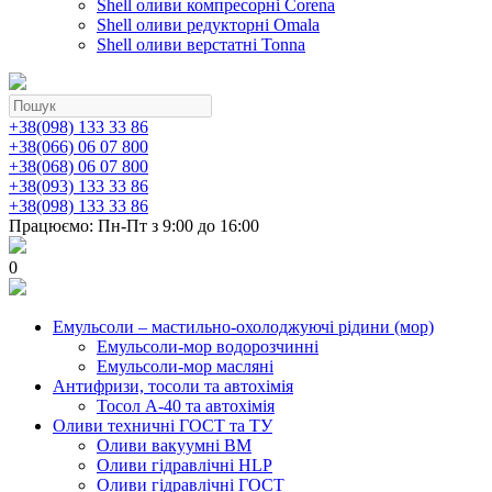
Shell оливи компресорні Corena
Shell оливи редукторні Omala
Shell оливи верстатні Tonna
+38(098) 133 33 86
+38(066) 06 07 800
+38(068) 06 07 800
+38(093) 133 33 86
+38(098) 133 33 86
Працюємо: Пн-Пт з 9:00 до 16:00
0
Емульсоли – мастильно-охолоджуючі рідини (мор)
Емульсоли-мор водорозчинні
Емульсоли-мор масляні
Антифризи, тосоли та автохімія
Тосол А-40 та автохімія
Оливи техничні ГОСТ та ТУ
Оливи вакуумні ВМ
Оливи гідравлічні HLP
Оливи гідравлічні ГОСТ