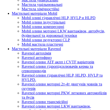
Мастила універсальні
Мастила ущільнювальні
Мастила хімічностійкі
Мастильні матеріали Mobil
Mobil оливі гідравлічні HLP, HVLP и HLPD
Mobil оливи індустріальні
Mobil оливи компресорні
Mobil оливи моторні LKW вантажівок, автобусів,
будівельної та дорожньої техніки
Mobil оливи редукторні CLP
Mobil мастила пластичні
Мастильні матеріали Ravenol
Ravenol автохімія
Ravenol антифриз
Ravenol оливи ATF акпп і CVTF варіаторів
Ravenol оливи гідропідсилювачів керма та
сервоприводів
Ravenol оливи гідравлічні HLP, HLPD, HVLP та
HVLPD.
Ravenol оливи моторні 2т-4т двигунів човнів та
скутерів
Ravenol оливи моторні PKW легкових автомобілів
та бусів
Ravenol оливи трансмісійні
Ravenol оливи моторні LKW вантажівок,