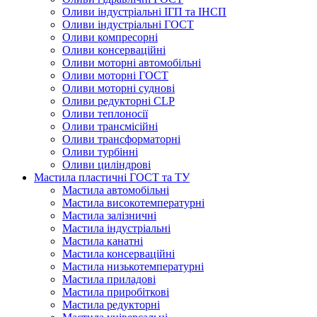
Оливи індустріальні ІГП та ІНСП
Оливи індустріальні ГОСТ
Оливи компресорні
Оливи консерваційні
Оливи моторні автомобільні
Оливи моторні ГОСТ
Оливи моторні суднові
Оливи редукторні CLP
Оливи теплоносії
Оливи трансмісійні
Оливи трансформаторні
Оливи турбінні
Оливи циліндрові
Мастила пластичні ГОСТ та ТУ
Мастила автомобільні
Мастила високотемпературні
Мастила залізничні
Мастила індустріальні
Мастила канатні
Мастила консерваційні
Мастила низькотемпературні
Мастила приладові
Мастила приробіткові
Мастила редукторні