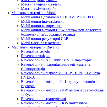
Мастила ущільнювальні
Мастила хімічностійкі
Мастильні матеріали Mobil
Mobil оливі гідравлічні HLP, HVLP и HLPD
Mobil оливи індустріальні
Mobil оливи компресорні
Mobil оливи моторні LKW вантажівок, автобусів,
будівельної та дорожньої техніки
Mobil оливи редукторні CLP
Mobil мастила пластичні
Мастильні матеріали Ravenol
Ravenol автохімія
Ravenol антифриз
Ravenol оливи ATF акпп і CVTF варіаторів
Ravenol оливи гідропідсилювачів керма та
сервоприводів
Ravenol оливи гідравлічні HLP, HLPD, HVLP та
HVLPD.
Ravenol оливи моторні 2т-4т двигунів човнів та
скутерів
Ravenol оливи моторні PKW легкових автомобілів
та бусів
Ravenol оливи трансмісійні
Ravenol оливи моторні LKW вантажівок,