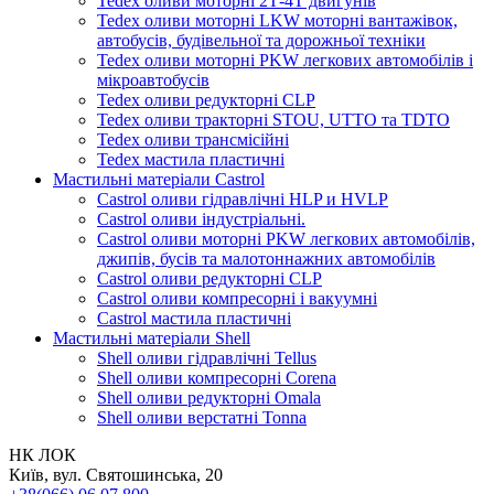
Tedex оливи моторні 2Т-4Т двигунів
Tedex оливи моторні LKW моторні вантажівок,
автобусів, будівельної та дорожньої техніки
Tedex оливи моторні PKW легкових автомобілів і
мікроавтобусів
Tedex оливи редукторні CLP
Tedex оливи тракторні STOU, UTTO та TDTO
Tedex оливи трансмісійні
Tedex мастила пластичні
Мастильні матеріали Castrol
Castrol оливи гідравлічні HLP и HVLP
Castrol оливи індустріальні.
Castrol оливи моторні PKW легкових автомобілів,
джипів, бусів та малотоннажних автомобілів
Castrol оливи редукторні CLP
Castrol оливи компресорні і вакуумні
Castrol мастила пластичні
Мастильні матеріали Shell
Shell оливи гідравлічні Tellus
Shell оливи компресорні Corena
Shell оливи редукторні Omala
Shell оливи верстатні Tonna
НК ЛОК
Київ, вул. Святошинська, 20