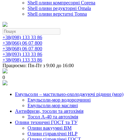
Shell оливи компресорні Corena
Shell оливи редукторні Omala
Shell оливи верстатні Tonna
+38(098) 133 33 86
+38(066) 06 07 800
+38(068) 06 07 800
+38(093) 133 33 86
+38(098) 133 33 86
Працюємо: Пн-Пт з 9:00 до 16:00
0
Емульсоли – мастильно-охолоджуючі рідини (мор)
Емульсоли-мор водорозчинні
Емульсоли-мор масляні
Антифризи, тосоли та автохімія
Тосол А-40 та автохімія
Оливи техничні ГОСТ та ТУ
Оливи вакуумні ВМ
Оливи гідравлічні HLP
Оливи гідравлічні ГОСТ