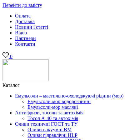
Перейти до вмісту
Оплата
Доставка
Новини і статті
Відео
Партнери
Контакти
0
Каталог
Емульсоли – мастильно-охолоджуючі рідини (мор)
Емульсоли-мор водорозчинні
Емульсоли-мор масляні
Антифризи, тосоли та автохімія
Тосол А-40 та автохімія
Оливи техничні ГОСТ та ТУ
Оливи вакуумні ВМ
Оливи гідравлічні HLP