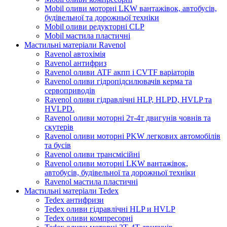
Mobil оливи моторні LKW вантажівок, автобусів,
будівельної та дорожньої техніки
Mobil оливи редукторні CLP
Mobil мастила пластичні
Мастильні матеріали Ravenol
Ravenol автохімія
Ravenol антифриз
Ravenol оливи ATF акпп і CVTF варіаторів
Ravenol оливи гідропідсилювачів керма та
сервоприводів
Ravenol оливи гідравлічні HLP, HLPD, HVLP та
HVLPD.
Ravenol оливи моторні 2т-4т двигунів човнів та
скутерів
Ravenol оливи моторні PKW легкових автомобілів
та бусів
Ravenol оливи трансмісійні
Ravenol оливи моторні LKW вантажівок,
автобусів, будівельної та дорожньої техніки
Ravenol мастила пластичні
Мастильні матеріали Tedex
Tedex антифризи
Tedex оливи гідравлічні HLP и HVLP
Tedex оливи компресорні