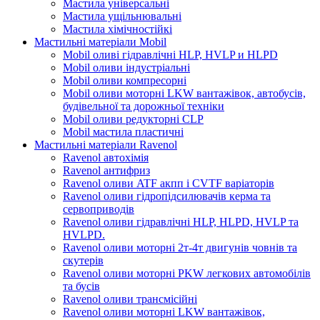
Мастила універсальні
Мастила ущільнювальні
Мастила хімічностійкі
Мастильні матеріали Mobil
Mobil оливі гідравлічні HLP, HVLP и HLPD
Mobil оливи індустріальні
Mobil оливи компресорні
Mobil оливи моторні LKW вантажівок, автобусів,
будівельної та дорожньої техніки
Mobil оливи редукторні CLP
Mobil мастила пластичні
Мастильні матеріали Ravenol
Ravenol автохімія
Ravenol антифриз
Ravenol оливи ATF акпп і CVTF варіаторів
Ravenol оливи гідропідсилювачів керма та
сервоприводів
Ravenol оливи гідравлічні HLP, HLPD, HVLP та
HVLPD.
Ravenol оливи моторні 2т-4т двигунів човнів та
скутерів
Ravenol оливи моторні PKW легкових автомобілів
та бусів
Ravenol оливи трансмісійні
Ravenol оливи моторні LKW вантажівок,