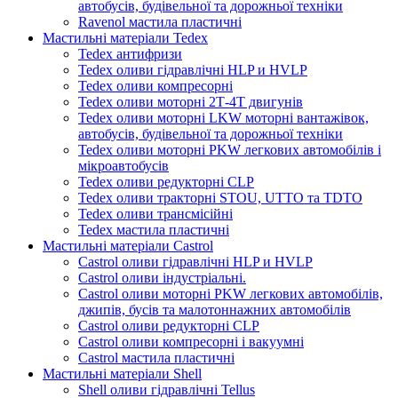
автобусів, будівельної та дорожньої техніки
Ravenol мастила пластичні
Мастильні матеріали Tedex
Tedex антифризи
Tedex оливи гідравлічні HLP и HVLP
Tedex оливи компресорні
Tedex оливи моторні 2Т-4Т двигунів
Tedex оливи моторні LKW моторні вантажівок,
автобусів, будівельної та дорожньої техніки
Tedex оливи моторні PKW легкових автомобілів і
мікроавтобусів
Tedex оливи редукторні CLP
Tedex оливи тракторні STOU, UTTO та TDTO
Tedex оливи трансмісійні
Tedex мастила пластичні
Мастильні матеріали Castrol
Castrol оливи гідравлічні HLP и HVLP
Castrol оливи індустріальні.
Castrol оливи моторні PKW легкових автомобілів,
джипів, бусів та малотоннажних автомобілів
Castrol оливи редукторні CLP
Castrol оливи компресорні і вакуумні
Castrol мастила пластичні
Мастильні матеріали Shell
Shell оливи гідравлічні Tellus