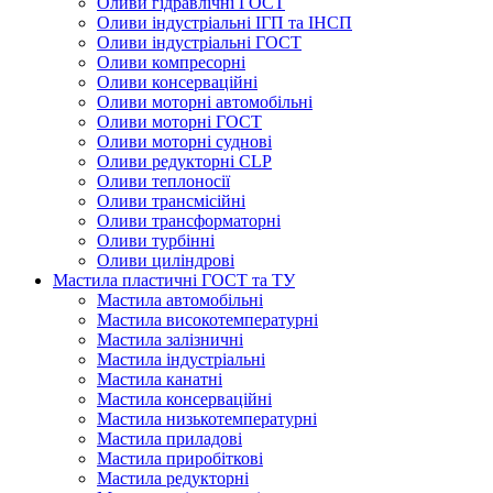
Оливи гідравлічні ГОСТ
Оливи індустріальні ІГП та ІНСП
Оливи індустріальні ГОСТ
Оливи компресорні
Оливи консерваційні
Оливи моторні автомобільні
Оливи моторні ГОСТ
Оливи моторні суднові
Оливи редукторні CLP
Оливи теплоносії
Оливи трансмісійні
Оливи трансформаторні
Оливи турбінні
Оливи циліндрові
Мастила пластичні ГОСТ та ТУ
Мастила автомобільні
Мастила високотемпературні
Мастила залізничні
Мастила індустріальні
Мастила канатні
Мастила консерваційні
Мастила низькотемпературні
Мастила приладові
Мастила приробіткові
Мастила редукторні