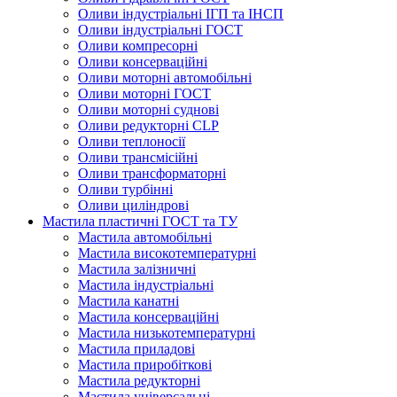
Оливи індустріальні ІГП та ІНСП
Оливи індустріальні ГОСТ
Оливи компресорні
Оливи консерваційні
Оливи моторні автомобільні
Оливи моторні ГОСТ
Оливи моторні суднові
Оливи редукторні CLP
Оливи теплоносії
Оливи трансмісійні
Оливи трансформаторні
Оливи турбінні
Оливи циліндрові
Мастила пластичні ГОСТ та ТУ
Мастила автомобільні
Мастила високотемпературні
Мастила залізничні
Мастила індустріальні
Мастила канатні
Мастила консерваційні
Мастила низькотемпературні
Мастила приладові
Мастила приробіткові
Мастила редукторні
Мастила універсальні