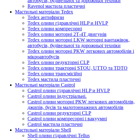
автобусів, будівельної та дорожньої техніки
Ravenol мастила пластичні
Мастильні матеріали Tedex
Tedex антифризи
Tedex оливи гідравлічні HLP и HVLP
Tedex оливи компресорні
Tedex оливи моторні 2Т-4Т двигунів
Tedex оливи моторні LKW моторні вантажівок,
автобусів, будівельної та дорожньої техніки
Tedex оливи моторні PKW легкових автомобілів і
мікроавтобусів
Tedex оливи редукторні CLP
Tedex оливи тракторні STOU, UTTO та TDTO
Tedex оливи трансмісійні
Tedex мастила пластичні
Мастильні матеріали Castrol
Castrol оливи гідравлічні HLP и HVLP
Castrol оливи індустріальні.
Castrol оливи моторні PKW легкових автомобілів,
джипів, бусів та малотоннажних автомобілів
Castrol оливи редукторні CLP
Castrol оливи компресорні і вакуумні
Castrol мастила пластичні
Мастильні матеріали Shell
Shell оливи гідравлічні Tellus