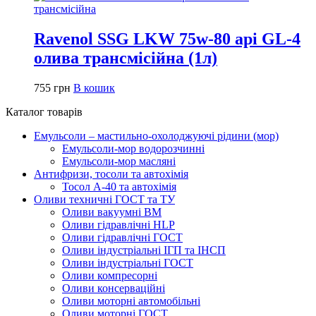
Ravenol SSG LKW 75w-80 api GL-4
олива трансмісійна (1л)
755
грн
В кошик
Каталог товарів
Емульсоли – мастильно-охолоджуючі рідини (мор)
Емульсоли-мор водорозчинні
Емульсоли-мор масляні
Антифризи, тосоли та автохімія
Тосол А-40 та автохімія
Оливи техничні ГОСТ та ТУ
Оливи вакуумні ВМ
Оливи гідравлічні HLP
Оливи гідравлічні ГОСТ
Оливи індустріальні ІГП та ІНСП
Оливи індустріальні ГОСТ
Оливи компресорні
Оливи консерваційні
Оливи моторні автомобільні
Оливи моторні ГОСТ