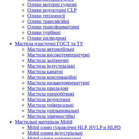
Оливи моторні суднові
Оливи редукторні CLP
Оливи теплоносії
Оливи трансмісійні
Оливи трансформаторні
Оливи турбінні
Оливи циліндрові
Мастила пластичні ГОСТ та ТУ
Мастила автомобільні
Мастила високотемпературні
Мастила залізничні
Мастила індустріальні
Мастила канатні
Мастила консерваційні
Мастила низькотемпературні
Мастила приладові
Мастила приробіткові
Мастила редукторні
Мастила універсальні
Мастила ущільнювальні
Мастила хімічностійкі
Мастильні матеріали Mobil
Mobil оливі гідравлічні HLP, HVLP и HLPD
Mobil оливи індустріальні
Mobil оливи компресорні