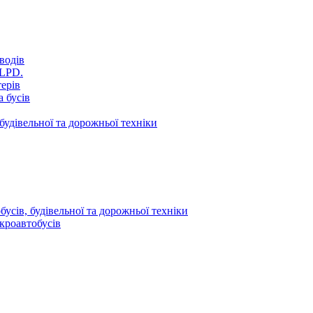
водів
VLPD.
терів
 бусів
будівельної та дорожньої техніки
усів, будівельної та дорожньої техніки
кроавтобусів