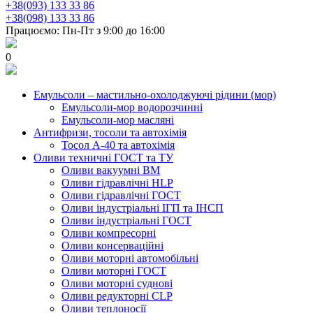
+38(093) 133 33 86
+38(098) 133 33 86
Працюємо: Пн-Пт з 9:00 до 16:00
0
Емульсоли – мастильно-охолоджуючі рідини (мор)
Емульсоли-мор водорозчинні
Емульсоли-мор масляні
Антифризи, тосоли та автохімія
Тосол А-40 та автохімія
Оливи техничні ГОСТ та ТУ
Оливи вакуумні ВМ
Оливи гідравлічні HLP
Оливи гідравлічні ГОСТ
Оливи індустріальні ІГП та ІНСП
Оливи індустріальні ГОСТ
Оливи компресорні
Оливи консерваційні
Оливи моторні автомобільні
Оливи моторні ГОСТ
Оливи моторні суднові
Оливи редукторні CLP
Оливи теплоносії