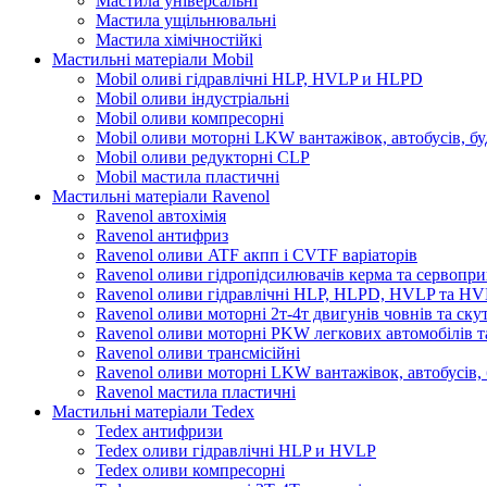
Мастила універсальні
Мастила ущільнювальні
Мастила хімічностійкі
Мастильні матеріали Mobil
Mobil оливі гідравлічні HLP, HVLP и HLPD
Mobil оливи індустріальні
Mobil оливи компресорні
Mobil оливи моторні LKW вантажівок, автобусів, бу
Mobil оливи редукторні CLP
Mobil мастила пластичні
Мастильні матеріали Ravenol
Ravenol автохімія
Ravenol антифриз
Ravenol оливи ATF акпп і CVTF варіаторів
Ravenol оливи гідропідсилювачів керма та сервопри
Ravenol оливи гідравлічні HLP, HLPD, HVLP та H
Ravenol оливи моторні 2т-4т двигунів човнів та ску
Ravenol оливи моторні PKW легкових автомобілів та
Ravenol оливи трансмісійні
Ravenol оливи моторні LKW вантажівок, автобусів, 
Ravenol мастила пластичні
Мастильні матеріали Tedex
Tedex антифризи
Tedex оливи гідравлічні HLP и HVLP
Tedex оливи компресорні