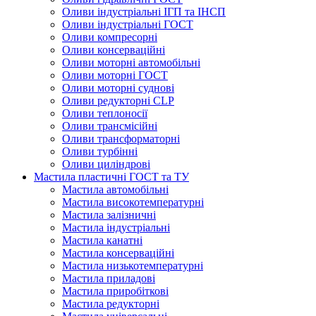
Оливи індустріальні ІГП та ІНСП
Оливи індустріальні ГОСТ
Оливи компресорні
Оливи консерваційні
Оливи моторні автомобільні
Оливи моторні ГОСТ
Оливи моторні суднові
Оливи редукторні CLP
Оливи теплоносії
Оливи трансмісійні
Оливи трансформаторні
Оливи турбінні
Оливи циліндрові
Мастила пластичні ГОСТ та ТУ
Мастила автомобільні
Мастила високотемпературні
Мастила залізничні
Мастила індустріальні
Мастила канатні
Мастила консерваційні
Мастила низькотемпературні
Мастила приладові
Мастила приробіткові
Мастила редукторні