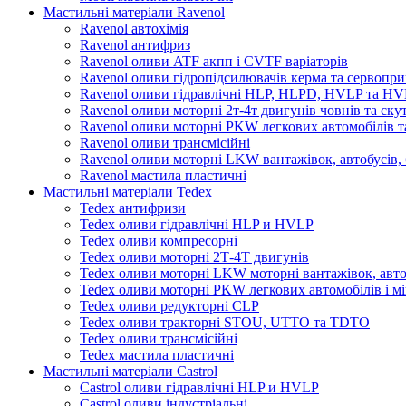
Мастильні матеріали Ravenol
Ravenol автохімія
Ravenol антифриз
Ravenol оливи ATF акпп і CVTF варіаторів
Ravenol оливи гідропідсилювачів керма та сервопри
Ravenol оливи гідравлічні HLP, HLPD, HVLP та H
Ravenol оливи моторні 2т-4т двигунів човнів та ску
Ravenol оливи моторні PKW легкових автомобілів та
Ravenol оливи трансмісійні
Ravenol оливи моторні LKW вантажівок, автобусів, 
Ravenol мастила пластичні
Мастильні матеріали Tedex
Tedex антифризи
Tedex оливи гідравлічні HLP и HVLP
Tedex оливи компресорні
Tedex оливи моторні 2Т-4Т двигунів
Tedex оливи моторні LKW моторні вантажівок, автоб
Tedex оливи моторні PKW легкових автомобілів і мі
Tedex оливи редукторні CLP
Tedex оливи тракторні STOU, UTTO та TDTO
Tedex оливи трансмісійні
Tedex мастила пластичні
Мастильні матеріали Castrol
Castrol оливи гідравлічні HLP и HVLP
Castrol оливи індустріальні.