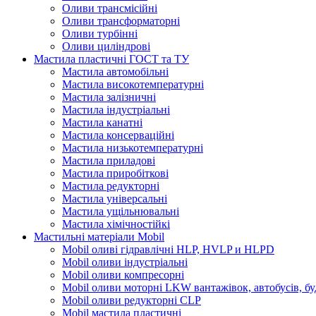
Оливи трансмісійні
Оливи трансформаторні
Оливи турбінні
Оливи циліндрові
Мастила пластичні ГОСТ та ТУ
Мастила автомобільні
Мастила високотемпературні
Мастила залізничні
Мастила індустріальні
Мастила канатні
Мастила консерваційні
Мастила низькотемпературні
Мастила приладові
Мастила приробіткові
Мастила редукторні
Мастила універсальні
Мастила ущільнювальні
Мастила хімічностійкі
Мастильні матеріали Mobil
Mobil оливі гідравлічні HLP, HVLP и HLPD
Mobil оливи індустріальні
Mobil оливи компресорні
Mobil оливи моторні LKW вантажівок, автобусів, бу
Mobil оливи редукторні CLP
Mobil мастила пластичні