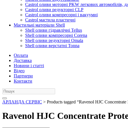
Castrol оливи моторні PKW легкових автомобілів, д
Castrol оливи редукторні CLP
Castrol оливи компресорні і вакуумні
Castrol мастила пластичні
Мастильні матеріали Shell
Shell оливи гідравлічні Tellus
Shell оливи компресорні Corena
Shell оливи редукторні Omala
Shell оливи верстатні Tonna
Оплата
Доставка
Новини і статті
Відео
Партнери
Контакти
АРЛАНДА СЕРВІС
> Products tagged “Ravenol HJC Concentrate
Ravenol HJC Concentrate Prot