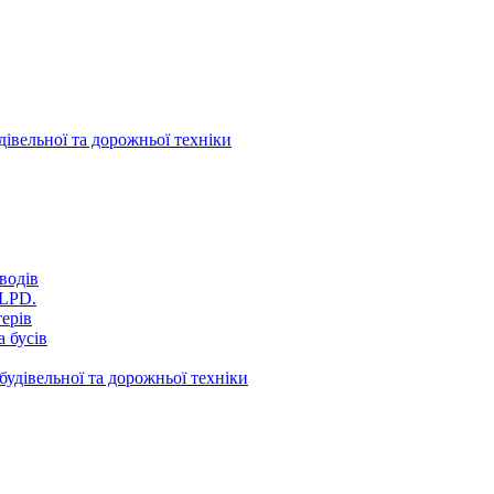
дівельної та дорожньої техніки
водів
VLPD.
терів
 бусів
будівельної та дорожньої техніки