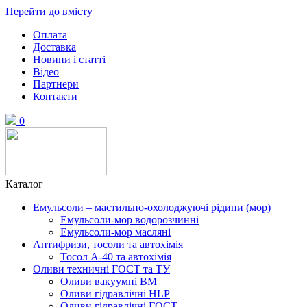
Перейти до вмісту
Оплата
Доставка
Новини і статті
Відео
Партнери
Контакти
0
Каталог
Емульсоли – мастильно-охолоджуючі рідини (мор)
Емульсоли-мор водорозчинні
Емульсоли-мор масляні
Антифризи, тосоли та автохімія
Тосол А-40 та автохімія
Оливи техничні ГОСТ та ТУ
Оливи вакуумні ВМ
Оливи гідравлічні HLP
Оливи гідравлічні ГОСТ