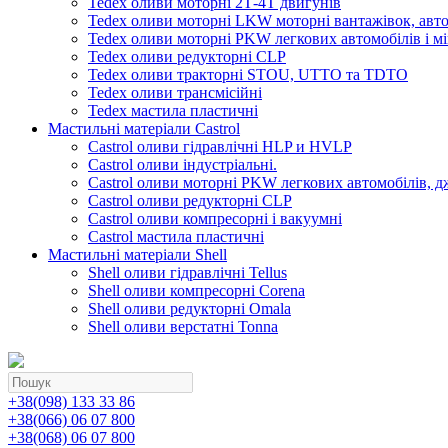
Tedex оливи моторні 2Т-4Т двигунів
Tedex оливи моторні LKW моторні вантажівок, автоб
Tedex оливи моторні PKW легкових автомобілів і мі
Tedex оливи редукторні CLP
Tedex оливи тракторні STOU, UTTO та TDTO
Tedex оливи трансмісійні
Tedex мастила пластичні
Мастильні матеріали Castrol
Castrol оливи гідравлічні HLP и HVLP
Castrol оливи індустріальні.
Castrol оливи моторні PKW легкових автомобілів, д
Castrol оливи редукторні CLP
Castrol оливи компресорні і вакуумні
Castrol мастила пластичні
Мастильні матеріали Shell
Shell оливи гідравлічні Tellus
Shell оливи компресорні Corena
Shell оливи редукторні Omala
Shell оливи верстатні Tonna
+38(098) 133 33 86
+38(066) 06 07 800
+38(068) 06 07 800