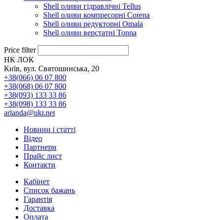
Shell оливи гідравлічні Tellus
Shell оливи компресорні Corena
Shell оливи редукторні Omala
Shell оливи верстатні Tonna
Price filter
НК ЛОК
Київ, вул. Святошинська, 20
+38(066) 06 07 800
+38(068) 06 07 800
+38(093) 133 33 86
+38(098) 133 33 86
arlanda@ukr.net
Новини і статті
Відео
Партнери
Прайс лист
Контакти
Кабінет
Список бажань
Гарантія
Доставка
Оплата