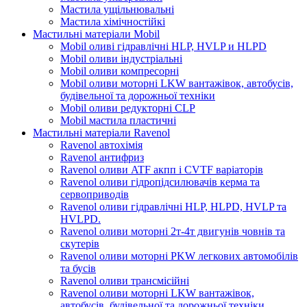
Мастила ущільнювальні
Мастила хімічностійкі
Мастильні матеріали Mobil
Mobil оливі гідравлічні HLP, HVLP и HLPD
Mobil оливи індустріальні
Mobil оливи компресорні
Mobil оливи моторні LKW вантажівок, автобусів,
будівельної та дорожньої техніки
Mobil оливи редукторні CLP
Mobil мастила пластичні
Мастильні матеріали Ravenol
Ravenol автохімія
Ravenol антифриз
Ravenol оливи ATF акпп і CVTF варіаторів
Ravenol оливи гідропідсилювачів керма та
сервоприводів
Ravenol оливи гідравлічні HLP, HLPD, HVLP та
HVLPD.
Ravenol оливи моторні 2т-4т двигунів човнів та
скутерів
Ravenol оливи моторні PKW легкових автомобілів
та бусів
Ravenol оливи трансмісійні
Ravenol оливи моторні LKW вантажівок,
автобусів, будівельної та дорожньої техніки