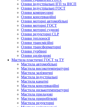
Оливи індустріальні ІГП та ІНСП
Оливи індустріальні ГОСТ
Оливи компресорні
Оливи консерваційні
Оливи моторні автомобільні
Оливи моторні ГОСТ
Оливи моторні суднові
Оливи редукторні CLP
Оливи теплоносії
Оливи трансмісійні
Оливи трансформаторні
Оливи турбінні
Оливи циліндрові
Мастила пластичні ГОСТ та ТУ
Мастила автомобільні
Мастила високотемпературні
Мастила залізничні
Мастила індустріальні
Мастила канатні
Мастила консерваційні
Мастила низькотемпературні
Мастила приладові
Мастила приробіткові
Мастила редукторні