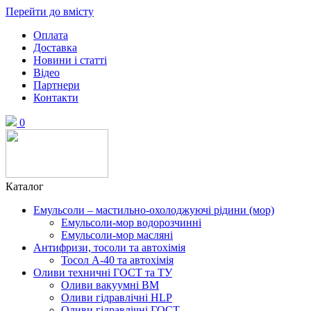
Перейти до вмісту
Оплата
Доставка
Новини і статті
Відео
Партнери
Контакти
0
Каталог
Емульсоли – мастильно-охолоджуючі рідини (мор)
Емульсоли-мор водорозчинні
Емульсоли-мор масляні
Антифризи, тосоли та автохімія
Тосол А-40 та автохімія
Оливи техничні ГОСТ та ТУ
Оливи вакуумні ВМ
Оливи гідравлічні HLP
Оливи гідравлічні ГОСТ