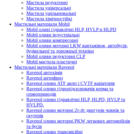
Мастила редукторні
Мастила універсальні
Мастила ущільнювальні
Мастила хімічностійкі
Мастильні матеріали Mobil
Mobil оливі гідравлічні HLP, HVLP и HLPD
Mobil оливи індустріальні
Mobil оливи компресорні
Mobil оливи моторні LKW вантажівок, автобусів,
будівельної та дорожньої техніки
Mobil оливи редукторні CLP
Mobil мастила пластичні
Мастильні матеріали Ravenol
Ravenol автохімія
Ravenol антифриз
Ravenol оливи ATF акпп і CVTF варіаторів
Ravenol оливи гідропідсилювачів керма та
сервоприводів
Ravenol оливи гідравлічні HLP, HLPD, HVLP та
HVLPD.
Ravenol оливи моторні 2т-4т двигунів човнів та
скутерів
Ravenol оливи моторні PKW легкових автомобілів
та бусів
Ravenol оливи трансмісійні