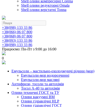
Shell оливи компресорні Corena
Shell оливи редукторні Omala
Shell оливи верстатні Tonna
+38(098) 133 33 86
+38(066) 06 07 800
+38(068) 06 07 800
+38(093) 133 33 86
+38(098) 133 33 86
Працюємо: Пн-Пт з 9:00 до 16:00
0
Емульсоли – мастильно-охолоджуючі рідини (мор)
Емульсоли-мор водорозчинні
Емульсоли-мор масляні
Антифризи, тосоли та автохімія
Тосол А-40 та автохімія
Оливи техничні ГОСТ та ТУ
Оливи вакуумні ВМ
Оливи гідравлічні HLP
Оливи гідравлічні ГОСТ