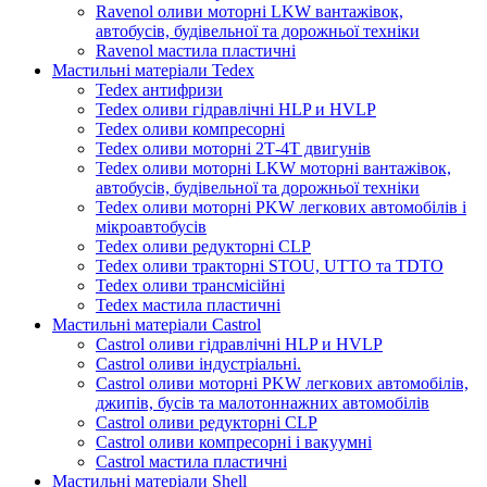
Ravenol оливи моторні LKW вантажівок,
автобусів, будівельної та дорожньої техніки
Ravenol мастила пластичні
Мастильні матеріали Tedex
Tedex антифризи
Tedex оливи гідравлічні HLP и HVLP
Tedex оливи компресорні
Tedex оливи моторні 2Т-4Т двигунів
Tedex оливи моторні LKW моторні вантажівок,
автобусів, будівельної та дорожньої техніки
Tedex оливи моторні PKW легкових автомобілів і
мікроавтобусів
Tedex оливи редукторні CLP
Tedex оливи тракторні STOU, UTTO та TDTO
Tedex оливи трансмісійні
Tedex мастила пластичні
Мастильні матеріали Castrol
Castrol оливи гідравлічні HLP и HVLP
Castrol оливи індустріальні.
Castrol оливи моторні PKW легкових автомобілів,
джипів, бусів та малотоннажних автомобілів
Castrol оливи редукторні CLP
Castrol оливи компресорні і вакуумні
Castrol мастила пластичні
Мастильні матеріали Shell