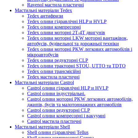
Ravenol мастила пластичні
Мастильні матеріали Tedex
Tedex антифризи
Tedex оливи гідравлічні HLP и HVLP
Tedex оливи компресорні
Tedex оливи моторні 2Т-4Т двигунів
Tedex оливи моторні LKW моторні вантажівок,
автобусів, будівельної та дорожньої техніки
Tedex оливи моторні PKW легкових автомобілів і
мікроавтобусів
Tedex оливи редукторні CLP
Tedex оливи тракторні STOU, UTTO та TDTO
Tedex оливи трансмісійні
Tedex мастила пластичні
Мастильні матеріали Castrol
Castrol оливи гідравлічні HLP и HVLP
Castrol оливи індустріальні.
Castrol оливи моторні PKW легкових автомобілів,
джипів, бусів та малотоннажних автомобілів
Castrol оливи редукторні CLP
Castrol оливи компресорні і вакуумні
Castrol мастила пластичні
Мастильні матеріали Shell
Shell оливи гідравлічні Tellus
Shell оливи компресорні Corena