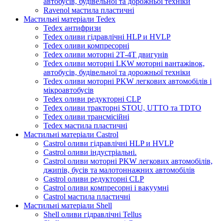
автобусів, будівельної та дорожньої техніки
Ravenol мастила пластичні
Мастильні матеріали Tedex
Tedex антифризи
Tedex оливи гідравлічні HLP и HVLP
Tedex оливи компресорні
Tedex оливи моторні 2Т-4Т двигунів
Tedex оливи моторні LKW моторні вантажівок,
автобусів, будівельної та дорожньої техніки
Tedex оливи моторні PKW легкових автомобілів і
мікроавтобусів
Tedex оливи редукторні CLP
Tedex оливи тракторні STOU, UTTO та TDTO
Tedex оливи трансмісійні
Tedex мастила пластичні
Мастильні матеріали Castrol
Castrol оливи гідравлічні HLP и HVLP
Castrol оливи індустріальні.
Castrol оливи моторні PKW легкових автомобілів,
джипів, бусів та малотоннажних автомобілів
Castrol оливи редукторні CLP
Castrol оливи компресорні і вакуумні
Castrol мастила пластичні
Мастильні матеріали Shell
Shell оливи гідравлічні Tellus