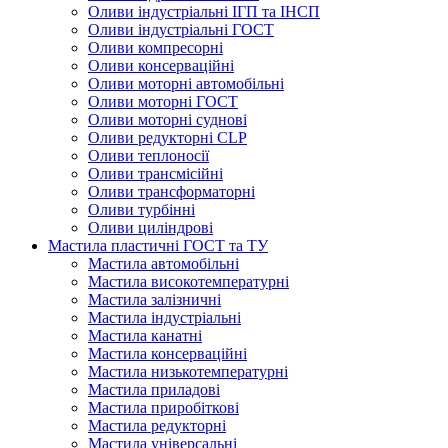
Оливи індустріальні ІГП та ІНСП
Оливи індустріальні ГОСТ
Оливи компресорні
Оливи консерваційні
Оливи моторні автомобільні
Оливи моторні ГОСТ
Оливи моторні суднові
Оливи редукторні CLP
Оливи теплоносії
Оливи трансмісійні
Оливи трансформаторні
Оливи турбінні
Оливи циліндрові
Мастила пластичні ГОСТ та ТУ
Мастила автомобільні
Мастила високотемпературні
Мастила залізничні
Мастила індустріальні
Мастила канатні
Мастила консерваційні
Мастила низькотемпературні
Мастила приладові
Мастила приробіткові
Мастила редукторні
Мастила універсальні