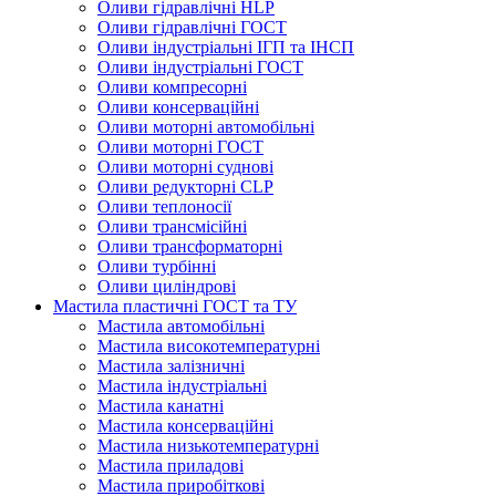
Оливи гідравлічні HLP
Оливи гідравлічні ГОСТ
Оливи індустріальні ІГП та ІНСП
Оливи індустріальні ГОСТ
Оливи компресорні
Оливи консерваційні
Оливи моторні автомобільні
Оливи моторні ГОСТ
Оливи моторні суднові
Оливи редукторні CLP
Оливи теплоносії
Оливи трансмісійні
Оливи трансформаторні
Оливи турбінні
Оливи циліндрові
Мастила пластичні ГОСТ та ТУ
Мастила автомобільні
Мастила високотемпературні
Мастила залізничні
Мастила індустріальні
Мастила канатні
Мастила консерваційні
Мастила низькотемпературні
Мастила приладові
Мастила приробіткові