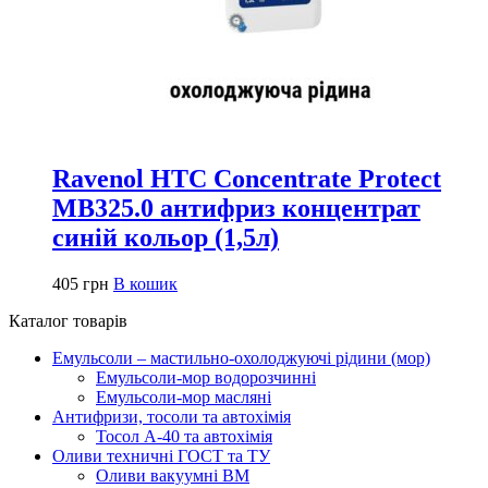
Ravenol HTC Concentrate Protect
MB325.0 антифриз концентрат
синій кольор (1,5л)
405
грн
В кошик
Каталог товарів
Емульсоли – мастильно-охолоджуючі рідини (мор)
Емульсоли-мор водорозчинні
Емульсоли-мор масляні
Антифризи, тосоли та автохімія
Тосол А-40 та автохімія
Оливи техничні ГОСТ та ТУ
Оливи вакуумні ВМ