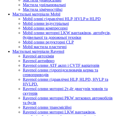
Мастила універсальні
Мастила ущільнювальні
Мастила хімічностійкі
Мастильні матеріали Mobil
Mobil оливі гідравлічні HLP, HVLP и HLPD
Mobil оливи індустріальні
Mobil оливи компресорні
Mobil оливи моторні LKW вантажівок, автобусів,
будівельної та дорожньої техніки
Mobil оливи редукторні CLP
Mobil мастила пластичні
Мастильні матеріали Ravenol
Ravenol автохімія
Ravenol антифриз
Ravenol оливи ATF акпп і CVTF варіаторів
Ravenol оливи гідропідсилювачів керма та
сервоприводів
Ravenol оливи гідравлічні HLP, HLPD, HVLP та
HVLPD.
Ravenol оливи моторні 2т-4т двигунів човнів та
скутерів
Ravenol оливи моторні PKW легкових автомобілів
та бусів
Ravenol оливи трансмісійні
Ravenol оливи моторні LKW вантажівок,