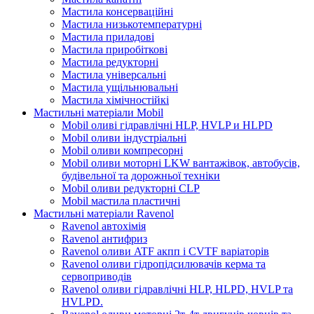
Мастила консерваційні
Мастила низькотемпературні
Мастила приладові
Мастила приробіткові
Мастила редукторні
Мастила універсальні
Мастила ущільнювальні
Мастила хімічностійкі
Мастильні матеріали Mobil
Mobil оливі гідравлічні HLP, HVLP и HLPD
Mobil оливи індустріальні
Mobil оливи компресорні
Mobil оливи моторні LKW вантажівок, автобусів,
будівельної та дорожньої техніки
Mobil оливи редукторні CLP
Mobil мастила пластичні
Мастильні матеріали Ravenol
Ravenol автохімія
Ravenol антифриз
Ravenol оливи ATF акпп і CVTF варіаторів
Ravenol оливи гідропідсилювачів керма та
сервоприводів
Ravenol оливи гідравлічні HLP, HLPD, HVLP та
HVLPD.