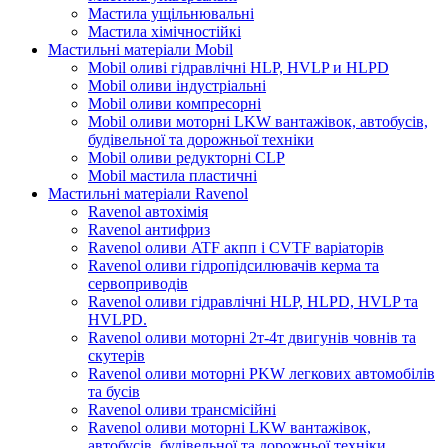
Мастила ущільнювальні
Мастила хімічностійкі
Мастильні матеріали Mobil
Mobil оливі гідравлічні HLP, HVLP и HLPD
Mobil оливи індустріальні
Mobil оливи компресорні
Mobil оливи моторні LKW вантажівок, автобусів,
будівельної та дорожньої техніки
Mobil оливи редукторні CLP
Mobil мастила пластичні
Мастильні матеріали Ravenol
Ravenol автохімія
Ravenol антифриз
Ravenol оливи ATF акпп і CVTF варіаторів
Ravenol оливи гідропідсилювачів керма та
сервоприводів
Ravenol оливи гідравлічні HLP, HLPD, HVLP та
HVLPD.
Ravenol оливи моторні 2т-4т двигунів човнів та
скутерів
Ravenol оливи моторні PKW легкових автомобілів
та бусів
Ravenol оливи трансмісійні
Ravenol оливи моторні LKW вантажівок,
автобусів, будівельної та дорожньої техніки