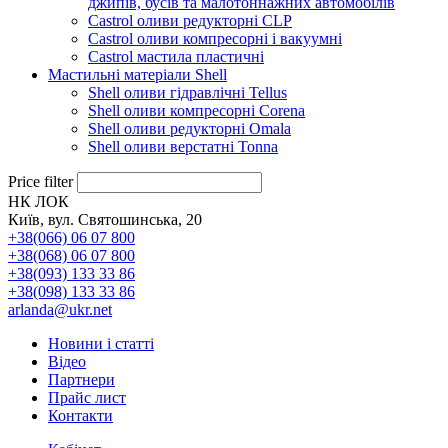
джипів, бусів та малотоннажних автомобілів
Castrol оливи редукторні CLP
Castrol оливи компресорні і вакуумні
Castrol мастила пластичні
Мастильні матеріали Shell
Shell оливи гідравлічні Tellus
Shell оливи компресорні Corena
Shell оливи редукторні Omala
Shell оливи верстатні Tonna
Price filter
НК ЛОК
Київ, вул. Святошинська, 20
+38(066) 06 07 800
+38(068) 06 07 800
+38(093) 133 33 86
+38(098) 133 33 86
arlanda@ukr.net
Новини і статті
Відео
Партнери
Прайс лист
Контакти