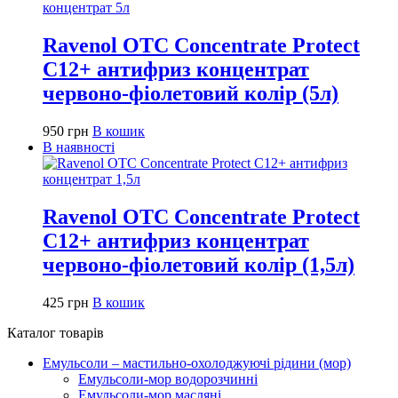
Ravenol OTC Concentrate Protect
C12+ антифриз концентрат
червоно-фіолетовий колір (5л)
950
грн
В кошик
В наявності
Ravenol OTC Concentrate Protect
C12+ антифриз концентрат
червоно-фіолетовий колір (1,5л)
425
грн
В кошик
Каталог товарів
Емульсоли – мастильно-охолоджуючі рідини (мор)
Емульсоли-мор водорозчинні
Емульсоли-мор масляні