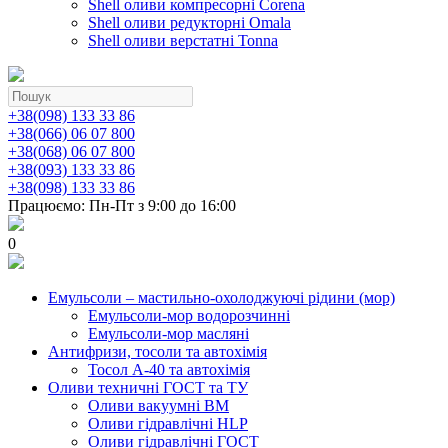
Shell оливи компресорні Corena
Shell оливи редукторні Omala
Shell оливи верстатні Tonna
+38(098) 133 33 86
+38(066) 06 07 800
+38(068) 06 07 800
+38(093) 133 33 86
+38(098) 133 33 86
Працюємо: Пн-Пт з 9:00 до 16:00
0
Емульсоли – мастильно-охолоджуючі рідини (мор)
Емульсоли-мор водорозчинні
Емульсоли-мор масляні
Антифризи, тосоли та автохімія
Тосол А-40 та автохімія
Оливи техничні ГОСТ та ТУ
Оливи вакуумні ВМ
Оливи гідравлічні HLP
Оливи гідравлічні ГОСТ