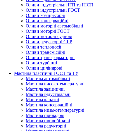
Оливи індустріальні ІГП та ІНСП
Оливи індустріальні ГОСТ
Оливи компресорні
Оливи консерваційні
Оливи моторні автомобільні
Оливи моторні ГОСТ
Оливи моторні суднові
Оливи редукторні CLP
Оливи теплоносії
Оливи трансмісійні
Оливи трансформаторні
Оливи турбінні
Оливи циліндрові
Мастила пластичні ГОСТ та ТУ
Мастила автомобільні
Мастила високотемпературні
Мастила залізничні
Мастила індустріальні
Мастила канатні
Мастила консерваційні
Мастила низькотемпературні
Мастила приладові
Мастила приробіткові
Мастила редукторні