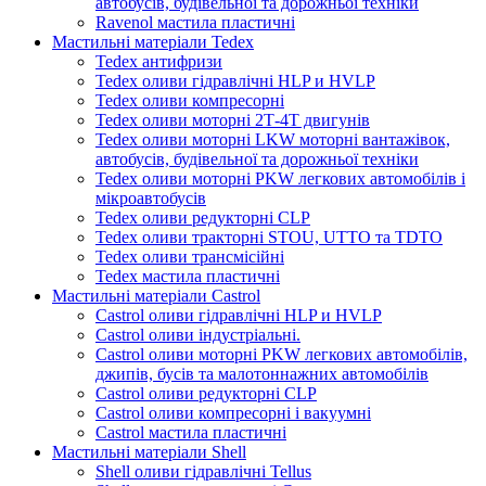
автобусів, будівельної та дорожньої техніки
Ravenol мастила пластичні
Мастильні матеріали Tedex
Tedex антифризи
Tedex оливи гідравлічні HLP и HVLP
Tedex оливи компресорні
Tedex оливи моторні 2Т-4Т двигунів
Tedex оливи моторні LKW моторні вантажівок,
автобусів, будівельної та дорожньої техніки
Tedex оливи моторні PKW легкових автомобілів і
мікроавтобусів
Tedex оливи редукторні CLP
Tedex оливи тракторні STOU, UTTO та TDTO
Tedex оливи трансмісійні
Tedex мастила пластичні
Мастильні матеріали Castrol
Castrol оливи гідравлічні HLP и HVLP
Castrol оливи індустріальні.
Castrol оливи моторні PKW легкових автомобілів,
джипів, бусів та малотоннажних автомобілів
Castrol оливи редукторні CLP
Castrol оливи компресорні і вакуумні
Castrol мастила пластичні
Мастильні матеріали Shell
Shell оливи гідравлічні Tellus