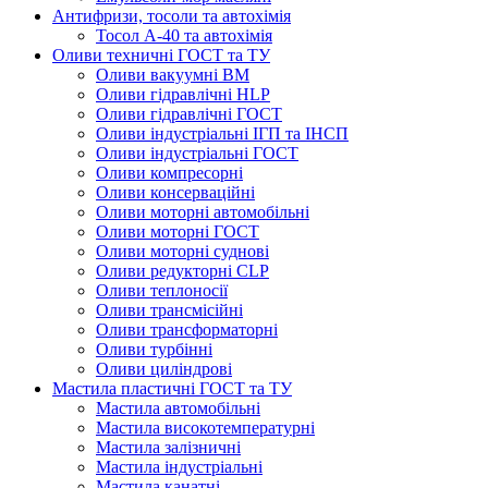
Антифризи, тосоли та автохімія
Тосол А-40 та автохімія
Оливи техничні ГОСТ та ТУ
Оливи вакуумні ВМ
Оливи гідравлічні HLP
Оливи гідравлічні ГОСТ
Оливи індустріальні ІГП та ІНСП
Оливи індустріальні ГОСТ
Оливи компресорні
Оливи консерваційні
Оливи моторні автомобільні
Оливи моторні ГОСТ
Оливи моторні суднові
Оливи редукторні CLP
Оливи теплоносії
Оливи трансмісійні
Оливи трансформаторні
Оливи турбінні
Оливи циліндрові
Мастила пластичні ГОСТ та ТУ
Мастила автомобільні
Мастила високотемпературні
Мастила залізничні
Мастила індустріальні
Мастила канатні