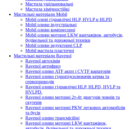
Мастила ущільнювальні
Мастила хімічностійкі
Мастильні матеріали Mobil
Mobil оливі гідравлічні HLP, HVLP и HLPD
Mobil оливи індустріальні
Mobil оливи компресорні
Mobil оливи моторні LKW вантажівок, автобусів,
будівельної та дорожньої техніки
Mobil оливи редукторні CLP
Mobil мастила пластичні
Мастильні матеріали Ravenol
Ravenol автохімія
Ravenol антифриз
Ravenol оливи ATF акпп і CVTF варіаторів
Ravenol оливи гідропідсилювачів керма та
сервоприводів
Ravenol оливи гідравлічні HLP, HLPD, HVLP та
HVLPD.
Ravenol оливи моторні 2т-4т двигунів човнів та
скутерів
Ravenol оливи моторні PKW легкових автомобілів
та бусів
Ravenol оливи трансмісійні
Ravenol оливи моторні LKW вантажівок,
автобусів, будівельної та дорожньої техніки