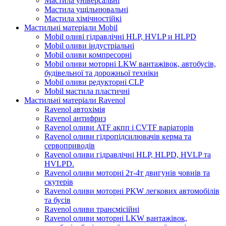
Мастила універсальні
Мастила ущільнювальні
Мастила хімічностійкі
Мастильні матеріали Mobil
Mobil оливі гідравлічні HLP, HVLP и HLPD
Mobil оливи індустріальні
Mobil оливи компресорні
Mobil оливи моторні LKW вантажівок, автобусів,
будівельної та дорожньої техніки
Mobil оливи редукторні CLP
Mobil мастила пластичні
Мастильні матеріали Ravenol
Ravenol автохімія
Ravenol антифриз
Ravenol оливи ATF акпп і CVTF варіаторів
Ravenol оливи гідропідсилювачів керма та
сервоприводів
Ravenol оливи гідравлічні HLP, HLPD, HVLP та
HVLPD.
Ravenol оливи моторні 2т-4т двигунів човнів та
скутерів
Ravenol оливи моторні PKW легкових автомобілів
та бусів
Ravenol оливи трансмісійні
Ravenol оливи моторні LKW вантажівок,