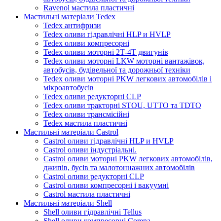
Ravenol мастила пластичні
Мастильні матеріали Tedex
Tedex антифризи
Tedex оливи гідравлічні HLP и HVLP
Tedex оливи компресорні
Tedex оливи моторні 2Т-4Т двигунів
Tedex оливи моторні LKW моторні вантажівок,
автобусів, будівельної та дорожньої техніки
Tedex оливи моторні PKW легкових автомобілів і
мікроавтобусів
Tedex оливи редукторні CLP
Tedex оливи тракторні STOU, UTTO та TDTO
Tedex оливи трансмісійні
Tedex мастила пластичні
Мастильні матеріали Castrol
Castrol оливи гідравлічні HLP и HVLP
Castrol оливи індустріальні.
Castrol оливи моторні PKW легкових автомобілів,
джипів, бусів та малотоннажних автомобілів
Castrol оливи редукторні CLP
Castrol оливи компресорні і вакуумні
Castrol мастила пластичні
Мастильні матеріали Shell
Shell оливи гідравлічні Tellus
Shell оливи компресорні Corena