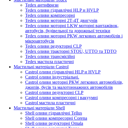
Tedex антифризи
Tedex оливи гідравлічні HLP и HVLP
Tedex оливи компресорні
Tedex оливи моторні 2Т-4Т двигунів
Tedex оливи моторні LKW моторні вантажівок,
автобусів, будівельної та дорожньої техніки
Tedex оливи моторні PKW легкових автомобілів і
мікроавтобусів
Tedex оливи редукторні CLP
Tedex оливи тракторні STOU, UTTO та TDTO
Tedex оливи трансмісійні
Tedex мастила пластичні
Мастильні матеріали Castrol
Castrol оливи гідравлічні HLP и HVLP
Castrol оливи індустріальні.
Castrol оливи моторні PKW легкових автомобілів,
джипів, бусів та малотоннажних автомобілів
Castrol оливи редукторні CLP
Castrol оливи компресорні і вакуумні
Castrol мастила пластичні
Мастильні матеріали Shell
Shell оливи гідравлічні Tellus
Shell оливи компресорні Corena
Shell оливи редукторні Omala