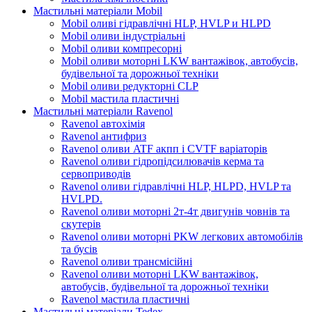
Мастильні матеріали Mobil
Mobil оливі гідравлічні HLP, HVLP и HLPD
Mobil оливи індустріальні
Mobil оливи компресорні
Mobil оливи моторні LKW вантажівок, автобусів,
будівельної та дорожньої техніки
Mobil оливи редукторні CLP
Mobil мастила пластичні
Мастильні матеріали Ravenol
Ravenol автохімія
Ravenol антифриз
Ravenol оливи ATF акпп і CVTF варіаторів
Ravenol оливи гідропідсилювачів керма та
сервоприводів
Ravenol оливи гідравлічні HLP, HLPD, HVLP та
HVLPD.
Ravenol оливи моторні 2т-4т двигунів човнів та
скутерів
Ravenol оливи моторні PKW легкових автомобілів
та бусів
Ravenol оливи трансмісійні
Ravenol оливи моторні LKW вантажівок,
автобусів, будівельної та дорожньої техніки
Ravenol мастила пластичні
Мастильні матеріали Tedex