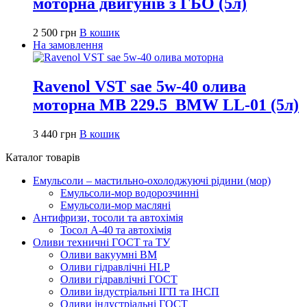
моторна двигунів з ГБО (5л)
2 500
грн
В кошик
На замовлення
Ravenol VST sae 5w-40 олива
моторна MB 229.5_BMW LL-01 (5л)
3 440
грн
В кошик
Каталог товарів
Емульсоли – мастильно-охолоджуючі рідини (мор)
Емульсоли-мор водорозчинні
Емульсоли-мор масляні
Антифризи, тосоли та автохімія
Тосол А-40 та автохімія
Оливи техничні ГОСТ та ТУ
Оливи вакуумні ВМ
Оливи гідравлічні HLP
Оливи гідравлічні ГОСТ
Оливи індустріальні ІГП та ІНСП
Оливи індустріальні ГОСТ