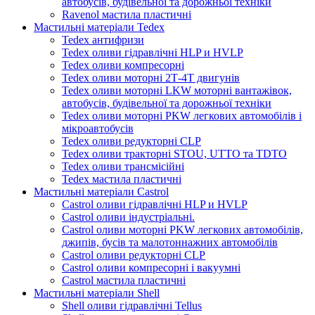
автобусів, будівельної та дорожньої техніки
Ravenol мастила пластичні
Мастильні матеріали Tedex
Tedex антифризи
Tedex оливи гідравлічні HLP и HVLP
Tedex оливи компресорні
Tedex оливи моторні 2Т-4Т двигунів
Tedex оливи моторні LKW моторні вантажівок,
автобусів, будівельної та дорожньої техніки
Tedex оливи моторні PKW легкових автомобілів і
мікроавтобусів
Tedex оливи редукторні CLP
Tedex оливи тракторні STOU, UTTO та TDTO
Tedex оливи трансмісійні
Tedex мастила пластичні
Мастильні матеріали Castrol
Castrol оливи гідравлічні HLP и HVLP
Castrol оливи індустріальні.
Castrol оливи моторні PKW легкових автомобілів,
джипів, бусів та малотоннажних автомобілів
Castrol оливи редукторні CLP
Castrol оливи компресорні і вакуумні
Castrol мастила пластичні
Мастильні матеріали Shell
Shell оливи гідравлічні Tellus