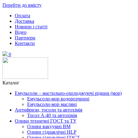
Перейти до вмісту
Оплата
Доставка
Новини і статті
Відео
Партнери
Контакти
0
Каталог
Емульсоли – мастильно-охолоджуючі рідини (мор)
Емульсоли-мор водорозчинні
Емульсоли-мор масляні
Антифризи, тосоли та автохімія
Тосол А-40 та автохімія
Оливи техничні ГОСТ та ТУ
Оливи вакуумні ВМ
Оливи гідравлічні HLP
Оливи гідравлічні ГОСТ