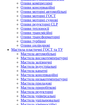
Оливи компресорні
Оливи консерваційні
Оливи моторні автомобільні
Оливи моторні ГОСТ
Оливи моторні суднові
Оливи редукторні CLP
Оливи теплоносії
Оливи трансмісійні
Оливи трансформаторні
Оливи турбінні
Оливи циліндрові
Мастила пластичні ГОСТ та ТУ
Мастила автомобільні
Мастила високотемпературні
Мастила залізничні
Мастила індустріальні
Мастила канатні
Мастила консерваційні
Мастила низькотемпературні
Мастила приладові
Мастила приробіткові
Мастила редукторні
Мастила універсальні
Мастила ущільнювальні
Мастила хімічностійкі