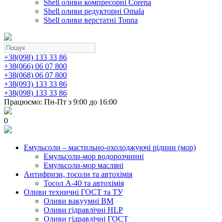
Shell оливи компресорні Corena
Shell оливи редукторні Omala
Shell оливи верстатні Tonna
+38(098) 133 33 86
+38(066) 06 07 800
+38(068) 06 07 800
+38(093) 133 33 86
+38(098) 133 33 86
Працюємо: Пн-Пт з 9:00 до 16:00
0
Емульсоли – мастильно-охолоджуючі рідини (мор)
Емульсоли-мор водорозчинні
Емульсоли-мор масляні
Антифризи, тосоли та автохімія
Тосол А-40 та автохімія
Оливи техничні ГОСТ та ТУ
Оливи вакуумні ВМ
Оливи гідравлічні HLP
Оливи гідравлічні ГОСТ