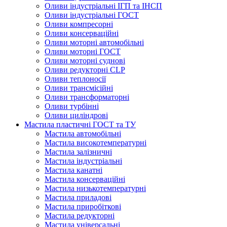
Оливи індустріальні ІГП та ІНСП
Оливи індустріальні ГОСТ
Оливи компресорні
Оливи консерваційні
Оливи моторні автомобільні
Оливи моторні ГОСТ
Оливи моторні суднові
Оливи редукторні CLP
Оливи теплоносії
Оливи трансмісійні
Оливи трансформаторні
Оливи турбінні
Оливи циліндрові
Мастила пластичні ГОСТ та ТУ
Мастила автомобільні
Мастила високотемпературні
Мастила залізничні
Мастила індустріальні
Мастила канатні
Мастила консерваційні
Мастила низькотемпературні
Мастила приладові
Мастила приробіткові
Мастила редукторні
Мастила універсальні