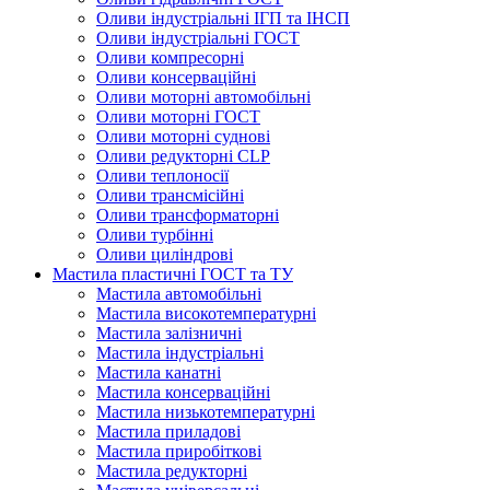
Оливи індустріальні ІГП та ІНСП
Оливи індустріальні ГОСТ
Оливи компресорні
Оливи консерваційні
Оливи моторні автомобільні
Оливи моторні ГОСТ
Оливи моторні суднові
Оливи редукторні CLP
Оливи теплоносії
Оливи трансмісійні
Оливи трансформаторні
Оливи турбінні
Оливи циліндрові
Мастила пластичні ГОСТ та ТУ
Мастила автомобільні
Мастила високотемпературні
Мастила залізничні
Мастила індустріальні
Мастила канатні
Мастила консерваційні
Мастила низькотемпературні
Мастила приладові
Мастила приробіткові
Мастила редукторні