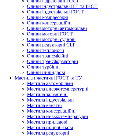
Оливи гідравлічні ГОСТ
Оливи індустріальні ІГП та ІНСП
Оливи індустріальні ГОСТ
Оливи компресорні
Оливи консерваційні
Оливи моторні автомобільні
Оливи моторні ГОСТ
Оливи моторні суднові
Оливи редукторні CLP
Оливи теплоносії
Оливи трансмісійні
Оливи трансформаторні
Оливи турбінні
Оливи циліндрові
Мастила пластичні ГОСТ та ТУ
Мастила автомобільні
Мастила високотемпературні
Мастила залізничні
Мастила індустріальні
Мастила канатні
Мастила консерваційні
Мастила низькотемпературні
Мастила приладові
Мастила приробіткові
Мастила редукторні