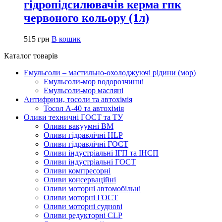
гідропідсилювачів керма гпк
червоного кольору (1л)
515
грн
В кошик
Каталог товарів
Емульсоли – мастильно-охолоджуючі рідини (мор)
Емульсоли-мор водорозчинні
Емульсоли-мор масляні
Антифризи, тосоли та автохімія
Тосол А-40 та автохімія
Оливи техничні ГОСТ та ТУ
Оливи вакуумні ВМ
Оливи гідравлічні HLP
Оливи гідравлічні ГОСТ
Оливи індустріальні ІГП та ІНСП
Оливи індустріальні ГОСТ
Оливи компресорні
Оливи консерваційні
Оливи моторні автомобільні
Оливи моторні ГОСТ
Оливи моторні суднові
Оливи редукторні CLP