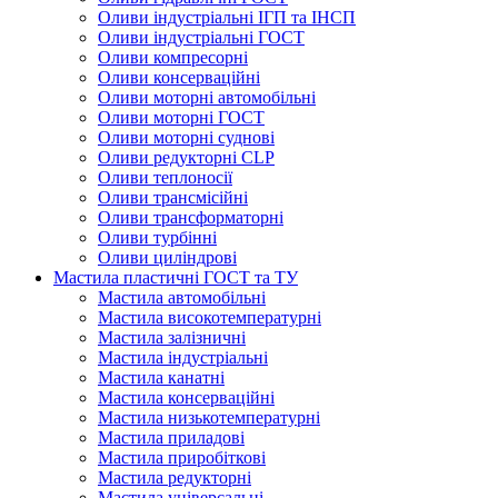
Оливи індустріальні ІГП та ІНСП
Оливи індустріальні ГОСТ
Оливи компресорні
Оливи консерваційні
Оливи моторні автомобільні
Оливи моторні ГОСТ
Оливи моторні суднові
Оливи редукторні CLP
Оливи теплоносії
Оливи трансмісійні
Оливи трансформаторні
Оливи турбінні
Оливи циліндрові
Мастила пластичні ГОСТ та ТУ
Мастила автомобільні
Мастила високотемпературні
Мастила залізничні
Мастила індустріальні
Мастила канатні
Мастила консерваційні
Мастила низькотемпературні
Мастила приладові
Мастила приробіткові
Мастила редукторні
Мастила універсальні