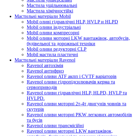
Мастила ущільнювальні
Мастила хімічностійкі
Мастильні матеріали Mobil
Mobil оливі гідравлічні HLP, HVLP и HLPD
Mobil оливи індустріальні
Mobil оливи компресорні
Mobil оливи моторні LKW вантажівок, автобусів,
будівельної та дорожньої техніки
Mobil оливи редукторні CLP
Mobil мастила пластичні
Мастильні матеріали Ravenol
Ravenol автохімія
Ravenol антифриз
Ravenol оливи ATF акпп і CVTF варіаторів
Ravenol оливи гідропідсилювачів керма та
сервоприводів
Ravenol оливи гідравлічні HLP, HLPD, HVLP та
HVLPD.
Ravenol оливи моторні 2т-4т двигунів човнів та
скутерів
Ravenol оливи моторні PKW легкових автомобілів
та бусів
Ravenol оливи трансмісійні
Ravenol оливи моторні LKW вантажівок,