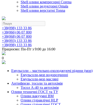
Shell оливи компресорні Corena
Shell оливи редукторні Omala
Shell оливи верстатні Tonna
+38(098) 133 33 86
+38(066) 06 07 800
+38(068) 06 07 800
+38(093) 133 33 86
+38(098) 133 33 86
Працюємо: Пн-Пт з 9:00 до 16:00
0
Емульсоли – мастильно-охолоджуючі рідини (мор)
Емульсоли-мор водорозчинні
Емульсоли-мор масляні
Антифризи, тосоли та автохімія
Тосол А-40 та автохімія
Оливи техничні ГОСТ та ТУ
Оливи вакуумні ВМ
Оливи гідравлічні HLP
Оливи гідравлічні ГОСТ