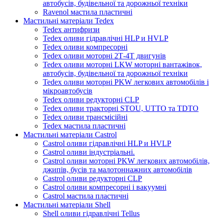
автобусів, будівельної та дорожньої техніки
Ravenol мастила пластичні
Мастильні матеріали Tedex
Tedex антифризи
Tedex оливи гідравлічні HLP и HVLP
Tedex оливи компресорні
Tedex оливи моторні 2Т-4Т двигунів
Tedex оливи моторні LKW моторні вантажівок,
автобусів, будівельної та дорожньої техніки
Tedex оливи моторні PKW легкових автомобілів і
мікроавтобусів
Tedex оливи редукторні CLP
Tedex оливи тракторні STOU, UTTO та TDTO
Tedex оливи трансмісійні
Tedex мастила пластичні
Мастильні матеріали Castrol
Castrol оливи гідравлічні HLP и HVLP
Castrol оливи індустріальні.
Castrol оливи моторні PKW легкових автомобілів,
джипів, бусів та малотоннажних автомобілів
Castrol оливи редукторні CLP
Castrol оливи компресорні і вакуумні
Castrol мастила пластичні
Мастильні матеріали Shell
Shell оливи гідравлічні Tellus