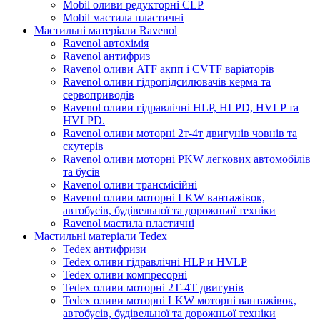
Mobil оливи редукторні CLP
Mobil мастила пластичні
Мастильні матеріали Ravenol
Ravenol автохімія
Ravenol антифриз
Ravenol оливи ATF акпп і CVTF варіаторів
Ravenol оливи гідропідсилювачів керма та
сервоприводів
Ravenol оливи гідравлічні HLP, HLPD, HVLP та
HVLPD.
Ravenol оливи моторні 2т-4т двигунів човнів та
скутерів
Ravenol оливи моторні PKW легкових автомобілів
та бусів
Ravenol оливи трансмісійні
Ravenol оливи моторні LKW вантажівок,
автобусів, будівельної та дорожньої техніки
Ravenol мастила пластичні
Мастильні матеріали Tedex
Tedex антифризи
Tedex оливи гідравлічні HLP и HVLP
Tedex оливи компресорні
Tedex оливи моторні 2Т-4Т двигунів
Tedex оливи моторні LKW моторні вантажівок,
автобусів, будівельної та дорожньої техніки