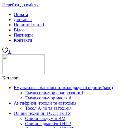
Перейти до вмісту
Оплата
Доставка
Новини і статті
Відео
Партнери
Контакти
0
Каталог
Емульсоли – мастильно-охолоджуючі рідини (мор)
Емульсоли-мор водорозчинні
Емульсоли-мор масляні
Антифризи, тосоли та автохімія
Тосол А-40 та автохімія
Оливи техничні ГОСТ та ТУ
Оливи вакуумні ВМ
Оливи гідравлічні HLP