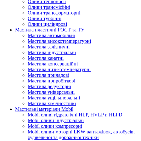
Оливи теплоносії
Оливи трансмісійні
Оливи трансформаторні
Оливи турбінні
Оливи циліндрові
Мастила пластичні ГОСТ та ТУ
Мастила автомобільні
Мастила високотемпературні
Мастила залізничні
Мастила індустріальні
Мастила канатні
Мастила консерваційні
Мастила низькотемпературні
Мастила приладові
Мастила приробіткові
Мастила редукторні
Мастила універсальні
Мастила ущільнювальні
Мастила хімічностійкі
Мастильні матеріали Mobil
Mobil оливі гідравлічні HLP, HVLP и HLPD
Mobil оливи індустріальні
Mobil оливи компресорні
Mobil оливи моторні LKW вантажівок, автобусів,
будівельної та дорожньої техніки