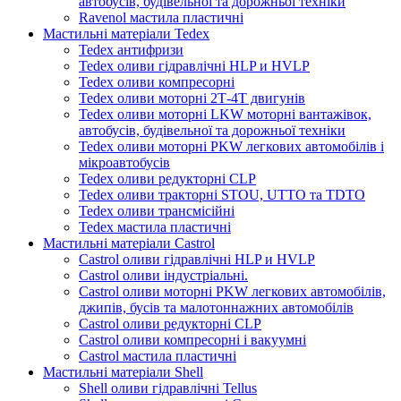
автобусів, будівельної та дорожньої техніки
Ravenol мастила пластичні
Мастильні матеріали Tedex
Tedex антифризи
Tedex оливи гідравлічні HLP и HVLP
Tedex оливи компресорні
Tedex оливи моторні 2Т-4Т двигунів
Tedex оливи моторні LKW моторні вантажівок,
автобусів, будівельної та дорожньої техніки
Tedex оливи моторні PKW легкових автомобілів і
мікроавтобусів
Tedex оливи редукторні CLP
Tedex оливи тракторні STOU, UTTO та TDTO
Tedex оливи трансмісійні
Tedex мастила пластичні
Мастильні матеріали Castrol
Castrol оливи гідравлічні HLP и HVLP
Castrol оливи індустріальні.
Castrol оливи моторні PKW легкових автомобілів,
джипів, бусів та малотоннажних автомобілів
Castrol оливи редукторні CLP
Castrol оливи компресорні і вакуумні
Castrol мастила пластичні
Мастильні матеріали Shell
Shell оливи гідравлічні Tellus