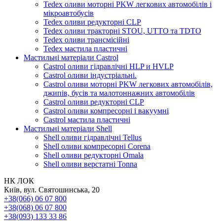
Tedex оливи моторні PKW легкових автомобілів і
мікроавтобусів
Tedex оливи редукторні CLP
Tedex оливи тракторні STOU, UTTO та TDTO
Tedex оливи трансмісійні
Tedex мастила пластичні
Мастильні матеріали Castrol
Castrol оливи гідравлічні HLP и HVLP
Castrol оливи індустріальні.
Castrol оливи моторні PKW легкових автомобілів,
джипів, бусів та малотоннажних автомобілів
Castrol оливи редукторні CLP
Castrol оливи компресорні і вакуумні
Castrol мастила пластичні
Мастильні матеріали Shell
Shell оливи гідравлічні Tellus
Shell оливи компресорні Corena
Shell оливи редукторні Omala
Shell оливи верстатні Tonna
НК ЛОК
Київ, вул. Святошинська, 20
+38(066) 06 07 800
+38(068) 06 07 800
+38(093) 133 33 86