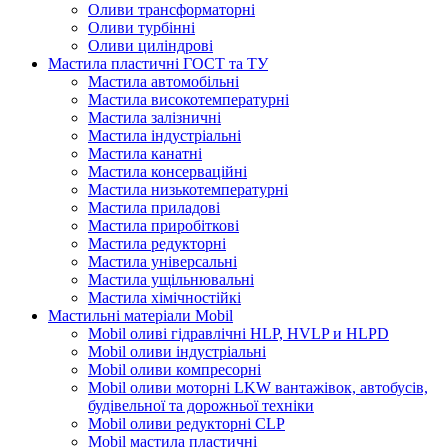
Оливи трансформаторні
Оливи турбінні
Оливи циліндрові
Мастила пластичні ГОСТ та ТУ
Мастила автомобільні
Мастила високотемпературні
Мастила залізничні
Мастила індустріальні
Мастила канатні
Мастила консерваційні
Мастила низькотемпературні
Мастила приладові
Мастила приробіткові
Мастила редукторні
Мастила універсальні
Мастила ущільнювальні
Мастила хімічностійкі
Мастильні матеріали Mobil
Mobil оливі гідравлічні HLP, HVLP и HLPD
Mobil оливи індустріальні
Mobil оливи компресорні
Mobil оливи моторні LKW вантажівок, автобусів,
будівельної та дорожньої техніки
Mobil оливи редукторні CLP
Mobil мастила пластичні