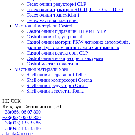
Tedex оливи редукторні CLP
Tedex оливи тракторні STOU, UTTO та TDTO
Tedex оливи трансмісійні
Tedex мастила пластичні
Мастильні матеріали Castrol
Castrol оливи гідравлічні HLP и HVLP
Castrol оливи індустріальні.
Castrol оливи моторні PKW легкових автомобілів,
джипів, бусів та малотоннажних автомобілів
Castrol оливи редукторні CLP
Castrol оливи компресорні і вакуумні
Castrol мастила пластичні
Мастильні матеріали Shell
Shell оливи гідравлічні Tellus
Shell оливи компресорні Corena
Shell оливи редукторні Omala
Shell оливи верстатні Tonna
НК ЛОК
Київ, вул. Святошинська, 20
+38(066) 06 07 800
+38(068) 06 07 800
+38(093) 133 33 86
+38(098) 133 33 86
arlanda@ukr.net