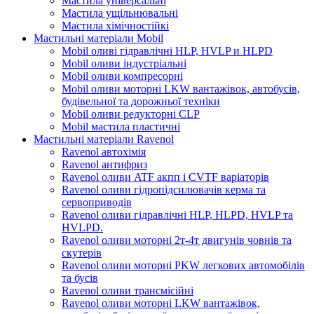
Мастила універсальні
Мастила ущільнювальні
Мастила хімічностійкі
Мастильні матеріали Mobil
Mobil оливі гідравлічні HLP, HVLP и HLPD
Mobil оливи індустріальні
Mobil оливи компресорні
Mobil оливи моторні LKW вантажівок, автобусів,
будівельної та дорожньої техніки
Mobil оливи редукторні CLP
Mobil мастила пластичні
Мастильні матеріали Ravenol
Ravenol автохімія
Ravenol антифриз
Ravenol оливи ATF акпп і CVTF варіаторів
Ravenol оливи гідропідсилювачів керма та
сервоприводів
Ravenol оливи гідравлічні HLP, HLPD, HVLP та
HVLPD.
Ravenol оливи моторні 2т-4т двигунів човнів та
скутерів
Ravenol оливи моторні PKW легкових автомобілів
та бусів
Ravenol оливи трансмісійні
Ravenol оливи моторні LKW вантажівок,