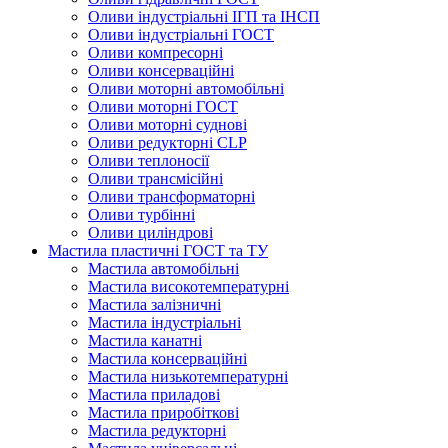
Оливи індустріальні ІГП та ІНСП
Оливи індустріальні ГОСТ
Оливи компресорні
Оливи консерваційні
Оливи моторні автомобільні
Оливи моторні ГОСТ
Оливи моторні суднові
Оливи редукторні CLP
Оливи теплоносії
Оливи трансмісійні
Оливи трансформаторні
Оливи турбінні
Оливи циліндрові
Мастила пластичні ГОСТ та ТУ
Мастила автомобільні
Мастила високотемпературні
Мастила залізничні
Мастила індустріальні
Мастила канатні
Мастила консерваційні
Мастила низькотемпературні
Мастила приладові
Мастила приробіткові
Мастила редукторні