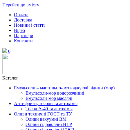
Перейти до вмісту
Оплата
Доставка
Новини і статті
Відео
Партнери
Контакти
0
Каталог
Емульсоли – мастильно-охолоджуючі рідини (мор)
Емульсоли-мор водорозчинні
Емульсоли-мор масляні
Антифризи, тосоли та автохімія
Тосол А-40 та автохімія
Оливи техничні ГОСТ та ТУ
Оливи вакуумні ВМ
Оливи гідравлічні HLP
Оливи гідравлічні ГОСТ