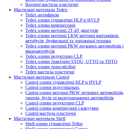
Ravenol мастила пластичні
Мастильні матеріали Tedex
Tedex антифризи
Tedex оливи гідравлічні HLP и HVLP
Tedex оливи компресорні
Tedex оливи моторні 2Т-4Т двигунів
Tedex оливи моторні LKW моторні вантажівок,
автобусів, будівельної та дорожньої техніки
Tedex оливи моторні PKW легкових автомобілів і
мікроавтобусів
Tedex оливи редукторні CLP
Tedex оливи тракторні STOU, UTTO та TDTO
Tedex оливи трансмісійні
Tedex мастила пластичні
Мастильні матеріали Castrol
Castrol оливи гідравлічні HLP и HVLP
Castrol оливи індустріальні.
Castrol оливи моторні PKW легкових автомобілів,
джипів, бусів та малотоннажних автомобілів
Castrol оливи редукторні CLP
Castrol оливи компресорні і вакуумні
Castrol мастила пластичні
Мастильні матеріали Shell
Shell оливи гідравлічні Tellus
Shell оливи компресорні Corena