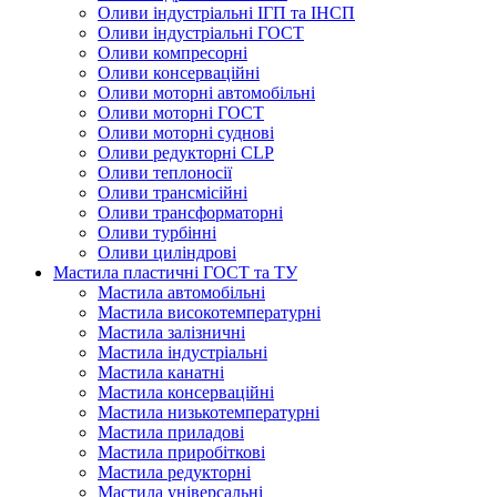
Оливи індустріальні ІГП та ІНСП
Оливи індустріальні ГОСТ
Оливи компресорні
Оливи консерваційні
Оливи моторні автомобільні
Оливи моторні ГОСТ
Оливи моторні суднові
Оливи редукторні CLP
Оливи теплоносії
Оливи трансмісійні
Оливи трансформаторні
Оливи турбінні
Оливи циліндрові
Мастила пластичні ГОСТ та ТУ
Мастила автомобільні
Мастила високотемпературні
Мастила залізничні
Мастила індустріальні
Мастила канатні
Мастила консерваційні
Мастила низькотемпературні
Мастила приладові
Мастила приробіткові
Мастила редукторні
Мастила універсальні