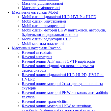
Мастила ущільнювальні
Мастила хімічностійкі
Мастильні матеріали Mobil
Mobil оливі гідравлічні HLP, HVLP и HLPD
Mobil оливи індустріальні
Mobil оливи компресорні
Mobil оливи моторні LKW вантажівок, автобусів,
будівельної та дорожньої техніки
Mobil оливи редукторні CLP
Mobil мастила пластичні
Мастильні матеріали Ravenol
Ravenol автохімія
Ravenol антифриз
Ravenol оливи ATF акпп і CVTF варіаторів
Ravenol оливи гідропідсилювачів керма та
сервоприводів
Ravenol оливи гідравлічні HLP, HLPD, HVLP та
HVLPD.
Ravenol оливи моторні 2т-4т двигунів човнів та
скутерів
Ravenol оливи моторні PKW легкових автомобілів
та бусів
Ravenol оливи трансмісійні
Ravenol оливи моторні LKW вантажівок,
автобусів, будівельної та дорожньої техніки