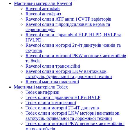
Мастильні матеріали Ravenol
Ravenol автохімія
Ravenol антифриз
Ravenol оливи ATF акпп і CVTF варіаторів
Ravenol оливи гідропідсилювачів керма та
сервоприводів
Ravenol оливи гідравлічні HLP, HLPD, HVLP та
HVLPD.
Ravenol оливи моторні 2т-4т двигунів човнів та
скутерів
Ravenol оливи моторні PKW легкових автомобілів
та бусів
Ravenol оливи трансмісійні
Ravenol оливи моторні LKW вантажівок,
автобусів, будівельної та дорожньої техніки
Ravenol мастила пластичні
Мастильні матеріали Tedex
Tedex антифризи
Tedex оливи гідравлічні HLP и HVLP
Tedex оливи компресорні
Tedex оливи моторні 2Т-4Т двигунів
Tedex оливи моторні LKW моторні вантажівок,
автобусів, будівельної та дорожньої техніки
Tedex оливи моторні PKW легкових автомобілів і
мікроавтобусів