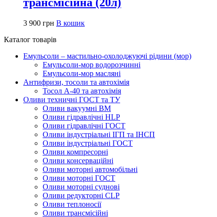
трансмісійна (20л)
3 900
грн
В кошик
Каталог товарів
Емульсоли – мастильно-охолоджуючі рідини (мор)
Емульсоли-мор водорозчинні
Емульсоли-мор масляні
Антифризи, тосоли та автохімія
Тосол А-40 та автохімія
Оливи техничні ГОСТ та ТУ
Оливи вакуумні ВМ
Оливи гідравлічні HLP
Оливи гідравлічні ГОСТ
Оливи індустріальні ІГП та ІНСП
Оливи індустріальні ГОСТ
Оливи компресорні
Оливи консерваційні
Оливи моторні автомобільні
Оливи моторні ГОСТ
Оливи моторні суднові
Оливи редукторні CLP
Оливи теплоносії
Оливи трансмісійні