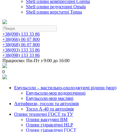
Shell оливи компресорні Corena
Shell оливи редукторні Omala
Shell оливи верстатні Tonna
+38(098) 133 33 86
+38(066) 06 07 800
+38(068) 06 07 800
+38(093) 133 33 86
+38(098) 133 33 86
Працюємо: Пн-Пт з 9:00 до 16:00
0
Емульсоли – мастильно-охолоджуючі рідини (мор)
Емульсоли-мор водорозчинні
Емульсоли-мор масляні
Антифризи, тосоли та автохімія
Тосол А-40 та автохімія
Оливи техничні ГОСТ та ТУ
Оливи вакуумні ВМ
Оливи гідравлічні HLP
Оливи гідравлічні ГОСТ