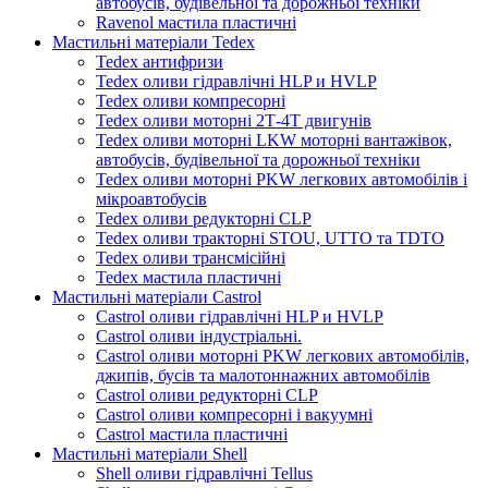
автобусів, будівельної та дорожньої техніки
Ravenol мастила пластичні
Мастильні матеріали Tedex
Tedex антифризи
Tedex оливи гідравлічні HLP и HVLP
Tedex оливи компресорні
Tedex оливи моторні 2Т-4Т двигунів
Tedex оливи моторні LKW моторні вантажівок,
автобусів, будівельної та дорожньої техніки
Tedex оливи моторні PKW легкових автомобілів і
мікроавтобусів
Tedex оливи редукторні CLP
Tedex оливи тракторні STOU, UTTO та TDTO
Tedex оливи трансмісійні
Tedex мастила пластичні
Мастильні матеріали Castrol
Castrol оливи гідравлічні HLP и HVLP
Castrol оливи індустріальні.
Castrol оливи моторні PKW легкових автомобілів,
джипів, бусів та малотоннажних автомобілів
Castrol оливи редукторні CLP
Castrol оливи компресорні і вакуумні
Castrol мастила пластичні
Мастильні матеріали Shell
Shell оливи гідравлічні Tellus