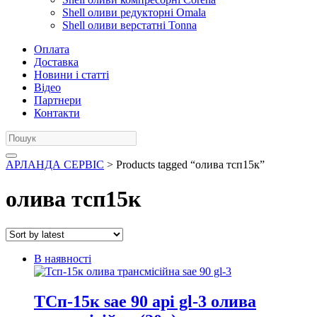
Shell оливи редукторні Omala
Shell оливи верстатні Tonna
Оплата
Доставка
Новини і статті
Відео
Партнери
Контакти
АРЛАНДА СЕРВІС
> Products tagged “олива тсп15к”
олива тсп15к
В наявності
ТСп-15к sae 90 api gl-3 олива