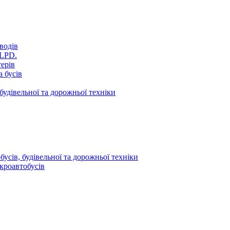
водів
VLPD.
терів
 бусів
будівельної та дорожньої техніки
усів, будівельної та дорожньої техніки
кроавтобусів