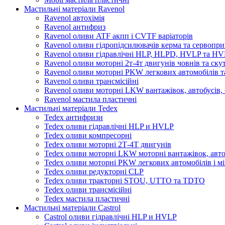
Мастильні матеріали Ravenol
Ravenol автохімія
Ravenol антифриз
Ravenol оливи ATF акпп і CVTF варіаторів
Ravenol оливи гідропідсилювачів керма та сервопри
Ravenol оливи гідравлічні HLP, HLPD, HVLP та H
Ravenol оливи моторні 2т-4т двигунів човнів та ску
Ravenol оливи моторні PKW легкових автомобілів та
Ravenol оливи трансмісійні
Ravenol оливи моторні LKW вантажівок, автобусів, 
Ravenol мастила пластичні
Мастильні матеріали Tedex
Tedex антифризи
Tedex оливи гідравлічні HLP и HVLP
Tedex оливи компресорні
Tedex оливи моторні 2Т-4Т двигунів
Tedex оливи моторні LKW моторні вантажівок, автоб
Tedex оливи моторні PKW легкових автомобілів і мі
Tedex оливи редукторні CLP
Tedex оливи тракторні STOU, UTTO та TDTO
Tedex оливи трансмісійні
Tedex мастила пластичні
Мастильні матеріали Castrol
Castrol оливи гідравлічні HLP и HVLP