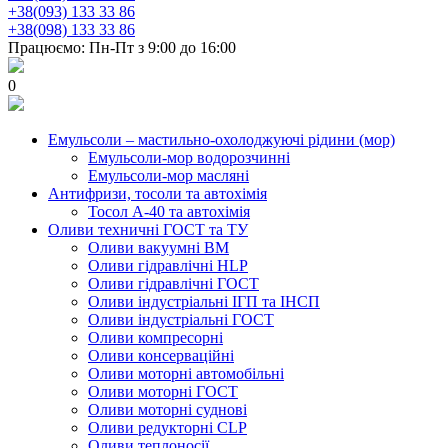
+38(093) 133 33 86
+38(098) 133 33 86
Працюємо: Пн-Пт з 9:00 до 16:00
0
Емульсоли – мастильно-охолоджуючі рідини (мор)
Емульсоли-мор водорозчинні
Емульсоли-мор масляні
Антифризи, тосоли та автохімія
Тосол А-40 та автохімія
Оливи техничні ГОСТ та ТУ
Оливи вакуумні ВМ
Оливи гідравлічні HLP
Оливи гідравлічні ГОСТ
Оливи індустріальні ІГП та ІНСП
Оливи індустріальні ГОСТ
Оливи компресорні
Оливи консерваційні
Оливи моторні автомобільні
Оливи моторні ГОСТ
Оливи моторні суднові
Оливи редукторні CLP
Оливи теплоносії