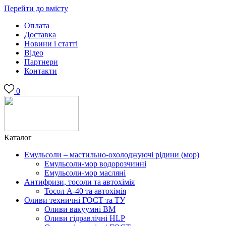
Перейти до вмісту
Оплата
Доставка
Новини і статті
Відео
Партнери
Контакти
0
Каталог
Емульсоли – мастильно-охолоджуючі рідини (мор)
Емульсоли-мор водорозчинні
Емульсоли-мор масляні
Антифризи, тосоли та автохімія
Тосол А-40 та автохімія
Оливи техничні ГОСТ та ТУ
Оливи вакуумні ВМ
Оливи гідравлічні HLP