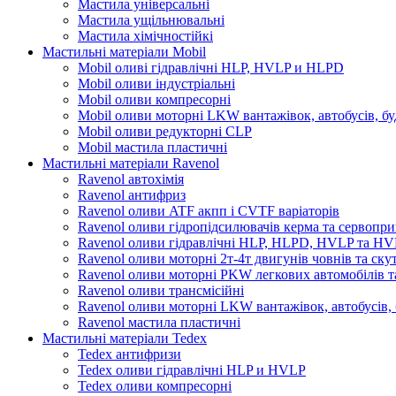
Мастила універсальні
Мастила ущільнювальні
Мастила хімічностійкі
Мастильні матеріали Mobil
Mobil оливі гідравлічні HLP, HVLP и HLPD
Mobil оливи індустріальні
Mobil оливи компресорні
Mobil оливи моторні LKW вантажівок, автобусів, бу
Mobil оливи редукторні CLP
Mobil мастила пластичні
Мастильні матеріали Ravenol
Ravenol автохімія
Ravenol антифриз
Ravenol оливи ATF акпп і CVTF варіаторів
Ravenol оливи гідропідсилювачів керма та сервопри
Ravenol оливи гідравлічні HLP, HLPD, HVLP та H
Ravenol оливи моторні 2т-4т двигунів човнів та ску
Ravenol оливи моторні PKW легкових автомобілів та
Ravenol оливи трансмісійні
Ravenol оливи моторні LKW вантажівок, автобусів, 
Ravenol мастила пластичні
Мастильні матеріали Tedex
Tedex антифризи
Tedex оливи гідравлічні HLP и HVLP
Tedex оливи компресорні