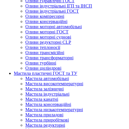
Оливи гідравлічні ГОСТ
Оливи індустріальні ІГП та ІНСП
Оливи індустріальні ГОСТ
Оливи компресорні
Оливи консерваційні
Оливи моторні автомобільні
Оливи моторні ГОСТ
Оливи моторні суднові
Оливи редукторні CLP
Оливи теплоносії
Оливи трансмісійні
Оливи трансформаторні
Оливи турбінні
Оливи циліндрові
Мастила пластичні ГОСТ та ТУ
Мастила автомобільні
Мастила високотемпературні
Мастила залізничні
Мастила індустріальні
Мастила канатні
Мастила консерваційні
Мастила низькотемпературні
Мастила приладові
Мастила приробіткові
Мастила редукторні