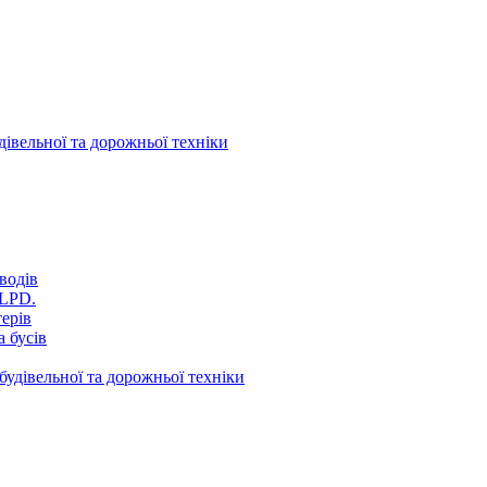
дівельної та дорожньої техніки
водів
VLPD.
терів
 бусів
будівельної та дорожньої техніки