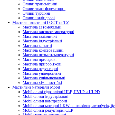
Оливи трансмісійні
Оливи трансформаторні
Оливи турбінні
Оливи циліндрові
Мастила пластичні ГОСТ та ТУ
Мастила автомобільні
Мастила високотемпературні
Мастила залізничні
Мастила індустріальні
Мастила канатні
Мастила консерваційні
Мастила низькотемпературні
Мастила приладові
Мастила приробіткові
Мастила редукторні
Мастила універсальні
Мастила ущільнювальні
Мастила хімічностійкі
Мастильні матеріали Mobil
Mobil оливі гідравлічні HLP, HVLP и HLPD
Mobil оливи індустріальні
Mobil оливи компресорні
Mobil оливи моторні LKW вантажівок, автобусів, бу
Mobil оливи редукторні CLP
Mobil мастила пластичні