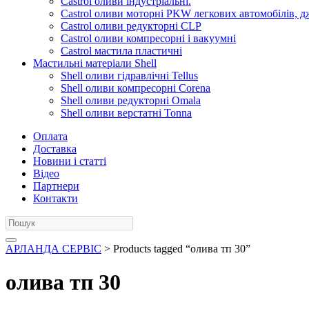
Castrol оливи індустріальні.
Castrol оливи моторні PKW легкових автомобілів, д
Castrol оливи редукторні CLP
Castrol оливи компресорні і вакуумні
Castrol мастила пластичні
Мастильні матеріали Shell
Shell оливи гідравлічні Tellus
Shell оливи компресорні Corena
Shell оливи редукторні Omala
Shell оливи верстатні Tonna
Оплата
Доставка
Новини і статті
Відео
Партнери
Контакти
АРЛАНДА СЕРВІС
> Products tagged “олива тп 30”
олива тп 30