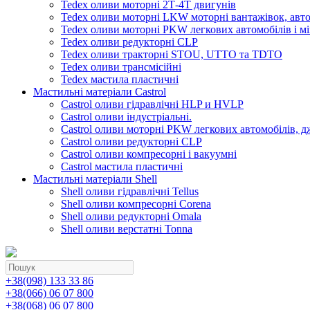
Tedex оливи моторні 2Т-4Т двигунів
Tedex оливи моторні LKW моторні вантажівок, автоб
Tedex оливи моторні PKW легкових автомобілів і мі
Tedex оливи редукторні CLP
Tedex оливи тракторні STOU, UTTO та TDTO
Tedex оливи трансмісійні
Tedex мастила пластичні
Мастильні матеріали Castrol
Castrol оливи гідравлічні HLP и HVLP
Castrol оливи індустріальні.
Castrol оливи моторні PKW легкових автомобілів, д
Castrol оливи редукторні CLP
Castrol оливи компресорні і вакуумні
Castrol мастила пластичні
Мастильні матеріали Shell
Shell оливи гідравлічні Tellus
Shell оливи компресорні Corena
Shell оливи редукторні Omala
Shell оливи верстатні Tonna
+38(098) 133 33 86
+38(066) 06 07 800
+38(068) 06 07 800