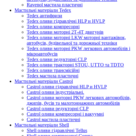
Ravenol мастила пластичні
Мастильні матеріали Tedex
Tedex антифризи
Tedex оливи гідравлічні HLP и HVLP
Tedex оливи компресорні
Tedex оливи моторні 2Т-4Т двигунів
Tedex оливи моторні LKW моторні вантажівок,
автобусів, будівельної та дорожньої техніки
Tedex оливи моторні PKW легкових автомобілів і
мікроавтобусів
Tedex оливи редукторні CLP
Tedex оливи тракторні STOU, UTTO та TDTO
Tedex оливи трансмісійні
Tedex мастила пластичні
Мастильні матеріали Castrol
Castrol оливи гідравлічні HLP и HVLP
Castrol оливи індустріальні.
Castrol оливи моторні PKW легкових автомобілів,
джипів, бусів та малотоннажних автомобілів
Castrol оливи редукторні CLP
Castrol оливи компресорні і вакуумні
Castrol мастила пластичні
Мастильні матеріали Shell
Shell оливи гідравлічні Tellus
Shell оливи компресорні Corena