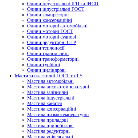
Оливи індустріальні ІГП та ІНСП
Оливи індустріальні ГОСТ
Оливи компресорні
Оливи консерваційні
Оливи моторні автомобільні
Оливи моторні ГОСТ
Оливи моторні суднові
Оливи редукторні CLP
Оливи теплоносії
Оливи трансмісійні
Оливи трансформаторні
Оливи турбінні
Оливи циліндрові
Мастила пластичні ГОСТ та ТУ
Мастила автомобільні
Мастила високотемпературні
Мастила залізничні
Мастила індустріальні
Мастила канатні
Мастила консерваційні
Мастила низькотемпературні
Мастила приладові
Мастила приробіткові
Мастила редукторні
Мастила універсальні