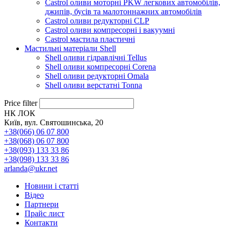
Castrol оливи моторні PKW легкових автомобілів,
джипів, бусів та малотоннажних автомобілів
Castrol оливи редукторні CLP
Castrol оливи компресорні і вакуумні
Castrol мастила пластичні
Мастильні матеріали Shell
Shell оливи гідравлічні Tellus
Shell оливи компресорні Corena
Shell оливи редукторні Omala
Shell оливи верстатні Tonna
Price filter
НК ЛОК
Київ, вул. Святошинська, 20
+38(066) 06 07 800
+38(068) 06 07 800
+38(093) 133 33 86
+38(098) 133 33 86
arlanda@ukr.net
Новини і статті
Відео
Партнери
Прайс лист
Контакти