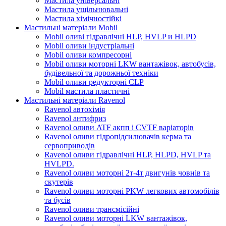
Мастила універсальні
Мастила ущільнювальні
Мастила хімічностійкі
Мастильні матеріали Mobil
Mobil оливі гідравлічні HLP, HVLP и HLPD
Mobil оливи індустріальні
Mobil оливи компресорні
Mobil оливи моторні LKW вантажівок, автобусів,
будівельної та дорожньої техніки
Mobil оливи редукторні CLP
Mobil мастила пластичні
Мастильні матеріали Ravenol
Ravenol автохімія
Ravenol антифриз
Ravenol оливи ATF акпп і CVTF варіаторів
Ravenol оливи гідропідсилювачів керма та
сервоприводів
Ravenol оливи гідравлічні HLP, HLPD, HVLP та
HVLPD.
Ravenol оливи моторні 2т-4т двигунів човнів та
скутерів
Ravenol оливи моторні PKW легкових автомобілів
та бусів
Ravenol оливи трансмісійні
Ravenol оливи моторні LKW вантажівок,