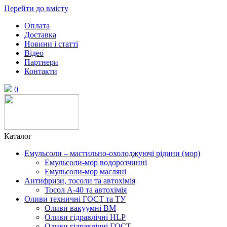
Перейти до вмісту
Оплата
Доставка
Новини і статті
Відео
Партнери
Контакти
0
Каталог
Емульсоли – мастильно-охолоджуючі рідини (мор)
Емульсоли-мор водорозчинні
Емульсоли-мор масляні
Антифризи, тосоли та автохімія
Тосол А-40 та автохімія
Оливи техничні ГОСТ та ТУ
Оливи вакуумні ВМ
Оливи гідравлічні HLP
Оливи гідравлічні ГОСТ