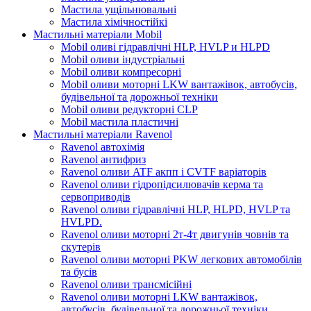
Мастила ущільнювальні
Мастила хімічностійкі
Мастильні матеріали Mobil
Mobil оливі гідравлічні HLP, HVLP и HLPD
Mobil оливи індустріальні
Mobil оливи компресорні
Mobil оливи моторні LKW вантажівок, автобусів,
будівельної та дорожньої техніки
Mobil оливи редукторні CLP
Mobil мастила пластичні
Мастильні матеріали Ravenol
Ravenol автохімія
Ravenol антифриз
Ravenol оливи ATF акпп і CVTF варіаторів
Ravenol оливи гідропідсилювачів керма та
сервоприводів
Ravenol оливи гідравлічні HLP, HLPD, HVLP та
HVLPD.
Ravenol оливи моторні 2т-4т двигунів човнів та
скутерів
Ravenol оливи моторні PKW легкових автомобілів
та бусів
Ravenol оливи трансмісійні
Ravenol оливи моторні LKW вантажівок,
автобусів, будівельної та дорожньої техніки