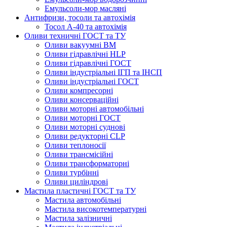
Емульсоли-мор масляні
Антифризи, тосоли та автохімія
Тосол А-40 та автохімія
Оливи техничні ГОСТ та ТУ
Оливи вакуумні ВМ
Оливи гідравлічні HLP
Оливи гідравлічні ГОСТ
Оливи індустріальні ІГП та ІНСП
Оливи індустріальні ГОСТ
Оливи компресорні
Оливи консерваційні
Оливи моторні автомобільні
Оливи моторні ГОСТ
Оливи моторні суднові
Оливи редукторні CLP
Оливи теплоносії
Оливи трансмісійні
Оливи трансформаторні
Оливи турбінні
Оливи циліндрові
Мастила пластичні ГОСТ та ТУ
Мастила автомобільні
Мастила високотемпературні
Мастила залізничні