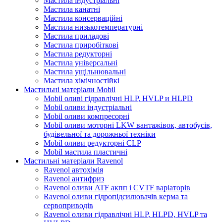
Мастила індустріальні
Мастила канатні
Мастила консерваційні
Мастила низькотемпературні
Мастила приладові
Мастила приробіткові
Мастила редукторні
Мастила універсальні
Мастила ущільнювальні
Мастила хімічностійкі
Мастильні матеріали Mobil
Mobil оливі гідравлічні HLP, HVLP и HLPD
Mobil оливи індустріальні
Mobil оливи компресорні
Mobil оливи моторні LKW вантажівок, автобусів,
будівельної та дорожньої техніки
Mobil оливи редукторні CLP
Mobil мастила пластичні
Мастильні матеріали Ravenol
Ravenol автохімія
Ravenol антифриз
Ravenol оливи ATF акпп і CVTF варіаторів
Ravenol оливи гідропідсилювачів керма та
сервоприводів
Ravenol оливи гідравлічні HLP, HLPD, HVLP та