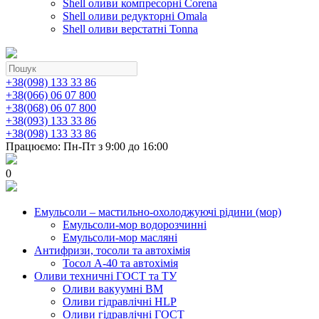
Shell оливи компресорні Corena
Shell оливи редукторні Omala
Shell оливи верстатні Tonna
+38(098) 133 33 86
+38(066) 06 07 800
+38(068) 06 07 800
+38(093) 133 33 86
+38(098) 133 33 86
Працюємо: Пн-Пт з 9:00 до 16:00
0
Емульсоли – мастильно-охолоджуючі рідини (мор)
Емульсоли-мор водорозчинні
Емульсоли-мор масляні
Антифризи, тосоли та автохімія
Тосол А-40 та автохімія
Оливи техничні ГОСТ та ТУ
Оливи вакуумні ВМ
Оливи гідравлічні HLP
Оливи гідравлічні ГОСТ