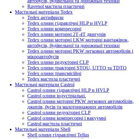
автобусів, будівельної та дорожньої техніки
Ravenol мастила пластичні
Мастильні матеріали Tedex
Tedex антифризи
Tedex оливи гідравлічні HLP и HVLP
Tedex оливи компресорні
Tedex оливи моторні 2Т-4Т двигунів
Tedex оливи моторні LKW моторні вантажівок,
автобусів, будівельної та дорожньої техніки
Tedex оливи моторні PKW легкових автомобілів і
мікроавтобусів
Tedex оливи редукторні CLP
Tedex оливи тракторні STOU, UTTO та TDTO
Tedex оливи трансмісійні
Tedex мастила пластичні
Мастильні матеріали Castrol
Castrol оливи гідравлічні HLP и HVLP
Castrol оливи індустріальні.
Castrol оливи моторні PKW легкових автомобілів,
джипів, бусів та малотоннажних автомобілів
Castrol оливи редукторні CLP
Castrol оливи компресорні і вакуумні
Castrol мастила пластичні
Мастильні матеріали Shell
Shell оливи гідравлічні Tellus