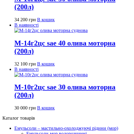
(200л)
34 200
грн
В кошик
В наявності
М-14г2цс sae 40 олива моторна
(200л)
32 100
грн
В кошик
В наявності
М-10г2цс sae 30 олива моторна
(200л)
30 000
грн
В кошик
Каталог товарів
Емульсоли – мастильно-охолоджуючі рідини (мор)
Емульсоли-мор водорозчинні