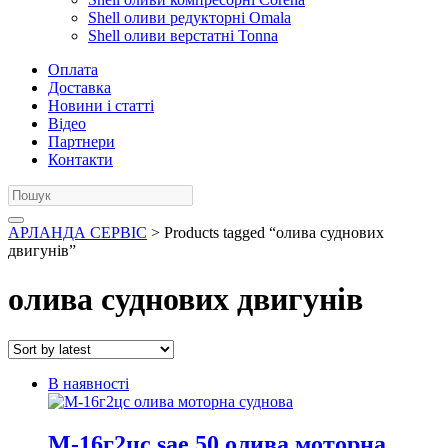
Shell оливи редукторні Omala
Shell оливи верстатні Tonna
Оплата
Доставка
Новини і статті
Відео
Партнери
Контакти
АРЛАНДА СЕРВІС
> Products tagged “олива суднових
двигунів”
олива суднових двигунів
В наявності
М-16г2цс sae 50 олива моторна