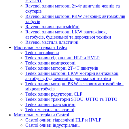
HVLPD.
Ravenol оливи моторні 2т-4т двигунів човнів та
скутерів
Ravenol оливи моторні PKW легкових автомобілів
та бусів
Ravenol оливи трансмісійні
Ravenol оливи моторні LKW вантажівок,
автобусів, будівельної та дорожньої техніки
Ravenol мастила пластичні
Мастильні матеріали Tedex
Tedex антифризи
Tedex оливи гідравлічні HLP и HVLP
Tedex оливи компресорні
Tedex оливи моторні 2Т-4Т двигунів
Tedex оливи моторні LKW моторні вантажівок,
автобусів, будівельної та дорожньої техніки
Tedex оливи моторні PKW легкових автомобілів і
мікроавтобусів
Tedex оливи редукторні CLP
Tedex оливи тракторні STOU, UTTO та TDTO
Tedex оливи трансмісійні
Tedex мастила пластичні
Мастильні матеріали Castrol
Castrol оливи гідравлічні HLP и HVLP
Castrol оливи індустріальні.