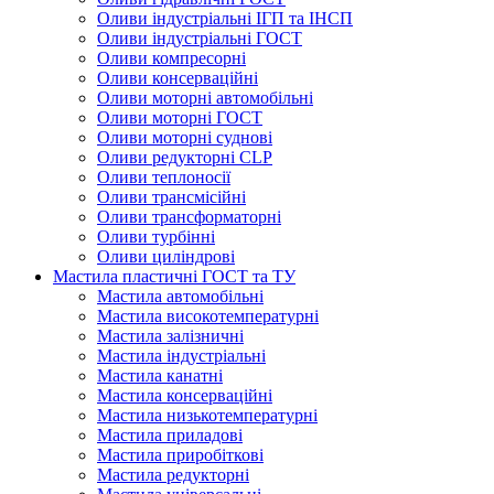
Оливи індустріальні ІГП та ІНСП
Оливи індустріальні ГОСТ
Оливи компресорні
Оливи консерваційні
Оливи моторні автомобільні
Оливи моторні ГОСТ
Оливи моторні суднові
Оливи редукторні CLP
Оливи теплоносії
Оливи трансмісійні
Оливи трансформаторні
Оливи турбінні
Оливи циліндрові
Мастила пластичні ГОСТ та ТУ
Мастила автомобільні
Мастила високотемпературні
Мастила залізничні
Мастила індустріальні
Мастила канатні
Мастила консерваційні
Мастила низькотемпературні
Мастила приладові
Мастила приробіткові
Мастила редукторні