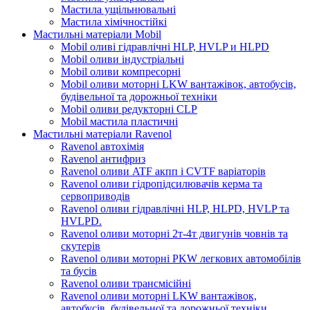
Мастила ущільнювальні
Мастила хімічностійкі
Мастильні матеріали Mobil
Mobil оливі гідравлічні HLP, HVLP и HLPD
Mobil оливи індустріальні
Mobil оливи компресорні
Mobil оливи моторні LKW вантажівок, автобусів,
будівельної та дорожньої техніки
Mobil оливи редукторні CLP
Mobil мастила пластичні
Мастильні матеріали Ravenol
Ravenol автохімія
Ravenol антифриз
Ravenol оливи ATF акпп і CVTF варіаторів
Ravenol оливи гідропідсилювачів керма та
сервоприводів
Ravenol оливи гідравлічні HLP, HLPD, HVLP та
HVLPD.
Ravenol оливи моторні 2т-4т двигунів човнів та
скутерів
Ravenol оливи моторні PKW легкових автомобілів
та бусів
Ravenol оливи трансмісійні
Ravenol оливи моторні LKW вантажівок,
автобусів, будівельної та дорожньої техніки