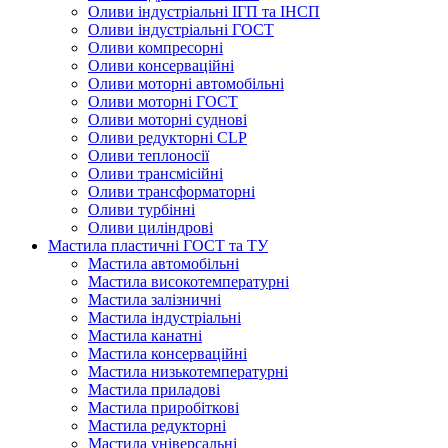
Оливи індустріальні ІГП та ІНСП
Оливи індустріальні ГОСТ
Оливи компресорні
Оливи консерваційні
Оливи моторні автомобільні
Оливи моторні ГОСТ
Оливи моторні суднові
Оливи редукторні CLP
Оливи теплоносії
Оливи трансмісійні
Оливи трансформаторні
Оливи турбінні
Оливи циліндрові
Мастила пластичні ГОСТ та ТУ
Мастила автомобільні
Мастила високотемпературні
Мастила залізничні
Мастила індустріальні
Мастила канатні
Мастила консерваційні
Мастила низькотемпературні
Мастила приладові
Мастила приробіткові
Мастила редукторні
Мастила універсальні