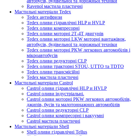
автобусів, будівельної та дорожньої техніки
Ravenol мастила пластичні
Мастильні матеріали Tedex
Tedex антифризи
Tedex оливи гідравлічні HLP и HVLP
Tedex оливи компресорні
Tedex оливи моторні 2Т-4Т двигунів
Tedex оливи моторні LKW моторні вантажівок,
автобусів, будівельної та дорожньої техніки
Tedex оливи моторні PKW легкових автомобілів і
мікроавтобусів
Tedex оливи редукторні CLP
Tedex оливи тракторні STOU, UTTO та TDTO
Tedex оливи трансмісійні
Tedex мастила пластичні
Мастильні матеріали Castrol
Castrol оливи гідравлічні HLP и HVLP
Castrol оливи індустріальні.
Castrol оливи моторні PKW легкових автомобілів,
джипів, бусів та малотоннажних автомобілів
Castrol оливи редукторні CLP
Castrol оливи компресорні і вакуумні
Castrol мастила пластичні
Мастильні матеріали Shell
Shell оливи гідравлічні Tellus