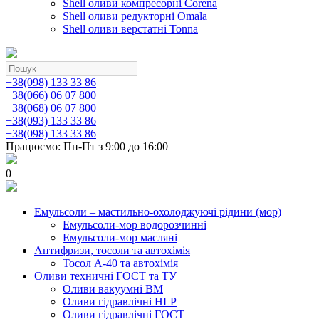
Shell оливи компресорні Corena
Shell оливи редукторні Omala
Shell оливи верстатні Tonna
+38(098) 133 33 86
+38(066) 06 07 800
+38(068) 06 07 800
+38(093) 133 33 86
+38(098) 133 33 86
Працюємо: Пн-Пт з 9:00 до 16:00
0
Емульсоли – мастильно-охолоджуючі рідини (мор)
Емульсоли-мор водорозчинні
Емульсоли-мор масляні
Антифризи, тосоли та автохімія
Тосол А-40 та автохімія
Оливи техничні ГОСТ та ТУ
Оливи вакуумні ВМ
Оливи гідравлічні HLP
Оливи гідравлічні ГОСТ