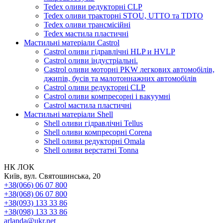
Tedex оливи редукторні CLP
Tedex оливи тракторні STOU, UTTO та TDTO
Tedex оливи трансмісійні
Tedex мастила пластичні
Мастильні матеріали Castrol
Castrol оливи гідравлічні HLP и HVLP
Castrol оливи індустріальні.
Castrol оливи моторні PKW легкових автомобілів,
джипів, бусів та малотоннажних автомобілів
Castrol оливи редукторні CLP
Castrol оливи компресорні і вакуумні
Castrol мастила пластичні
Мастильні матеріали Shell
Shell оливи гідравлічні Tellus
Shell оливи компресорні Corena
Shell оливи редукторні Omala
Shell оливи верстатні Tonna
НК ЛОК
Київ, вул. Святошинська, 20
+38(066) 06 07 800
+38(068) 06 07 800
+38(093) 133 33 86
+38(098) 133 33 86
arlanda@ukr.net