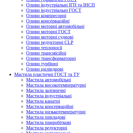
Оливи індустріальні ІГП та ІНСП
Оливи індустріальні ГОСТ
Оливи компресорні
Оливи консерваційні
Оливи моторні автомобільні
Оливи моторні ГОСТ
Оливи моторні суднові
Оливи редукторні CLP
Оливи теплоносії
Оливи трансмісійні
Оливи трансформаторні
Оливи турбінні
Оливи циліндрові
Мастила пластичні ГОСТ та ТУ
Мастила автомобільні
Мастила високотемпературні
Мастила залізничні
Мастила індустріальні
Мастила канатні
Мастила консерваційні
Мастила низькотемпературні
Мастила приладові
Мастила приробіткові
Мастила редукторні