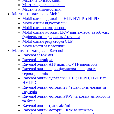
Мастила універсальні
Мастила ущільнювальні
Мастила хімічностійкі
Мастильні матеріали Mobil
Mobil оливі гідравлічні HLP, HVLP и HLPD
Mobil оливи індустріальні
Mobil оливи компресорні
Mobil оливи моторні LKW вантажівок, автобусів,
будівельної та дорожньої техніки
Mobil оливи редукторні CLP
Mobil мастила пластичні
Мастильні матеріали Ravenol
Ravenol автохімія
Ravenol антифриз
Ravenol оливи ATF акпп і CVTF варіаторів
Ravenol оливи гідропідсилювачів керма та
сервоприводів
Ravenol оливи гідравлічні HLP, HLPD, HVLP та
HVLPD.
Ravenol оливи моторні 2т-4т двигунів човнів та
скутерів
Ravenol оливи моторні PKW легкових автомобілів
та бусів
Ravenol оливи трансмісійні
Ravenol оливи моторні LKW вантажівок,