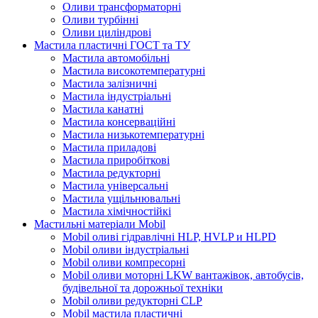
Оливи трансформаторні
Оливи турбінні
Оливи циліндрові
Мастила пластичні ГОСТ та ТУ
Мастила автомобільні
Мастила високотемпературні
Мастила залізничні
Мастила індустріальні
Мастила канатні
Мастила консерваційні
Мастила низькотемпературні
Мастила приладові
Мастила приробіткові
Мастила редукторні
Мастила універсальні
Мастила ущільнювальні
Мастила хімічностійкі
Мастильні матеріали Mobil
Mobil оливі гідравлічні HLP, HVLP и HLPD
Mobil оливи індустріальні
Mobil оливи компресорні
Mobil оливи моторні LKW вантажівок, автобусів,
будівельної та дорожньої техніки
Mobil оливи редукторні CLP
Mobil мастила пластичні