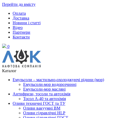
Перейти до вмісту
Оплата
Доставка
Новини і статті
Відео
Партнери
Контакти
0
Каталог
Емульсоли – мастильно-охолоджуючі рідини (мор)
Емульсоли-мор водорозчинні
Емульсоли-мор масляні
Антифризи, тосоли та автохімія
Тосол А-40 та автохімія
Оливи техничні ГОСТ та ТУ
Оливи вакуумні ВМ
Оливи гідравлічні HLP
Оливи гідравлічні ГОСТ