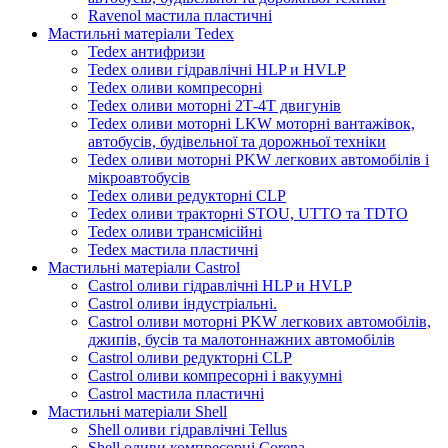
Ravenol мастила пластичні
Мастильні матеріали Tedex
Tedex антифризи
Tedex оливи гідравлічні HLP и HVLP
Tedex оливи компресорні
Tedex оливи моторні 2Т-4Т двигунів
Tedex оливи моторні LKW моторні вантажівок,
автобусів, будівельної та дорожньої техніки
Tedex оливи моторні PKW легкових автомобілів і
мікроавтобусів
Tedex оливи редукторні CLP
Tedex оливи тракторні STOU, UTTO та TDTO
Tedex оливи трансмісійні
Tedex мастила пластичні
Мастильні матеріали Castrol
Castrol оливи гідравлічні HLP и HVLP
Castrol оливи індустріальні.
Castrol оливи моторні PKW легкових автомобілів,
джипів, бусів та малотоннажних автомобілів
Castrol оливи редукторні CLP
Castrol оливи компресорні і вакуумні
Castrol мастила пластичні
Мастильні матеріали Shell
Shell оливи гідравлічні Tellus
Shell оливи компресорні Corena