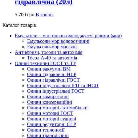
гідравлічна (20л)
5 700
грн
В кошик
Каталог товарів
Емульсоли – мастильно-охолоджуючі рідини (мор)
Емульсоли-мор водорозчинні
Емульсоли-мор масляні
Антифризи, тосоли та автохімія
Тосол А-40 та автохімія
Оливи техничні ГОСТ та ТУ
Оливи вакуумні ВМ
Оливи гідравлічні HLP
Оливи гідравлічні ГОСТ
Оливи індустріальні ІГП та ІНСП
Оливи індустріальні ГОСТ
Оливи компресорні
Оливи консерваційні
Оливи моторні автомобільні
Оливи моторні ГОСТ
Оливи моторні суднові
Оливи редукторні CLP
Оливи теплоносії
Оливи трансмісійні