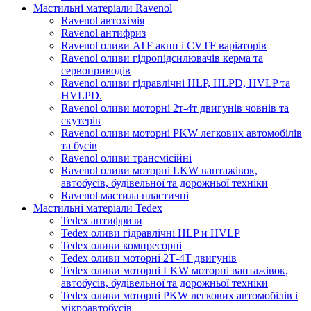
Мастильні матеріали Ravenol
Ravenol автохімія
Ravenol антифриз
Ravenol оливи ATF акпп і CVTF варіаторів
Ravenol оливи гідропідсилювачів керма та
сервоприводів
Ravenol оливи гідравлічні HLP, HLPD, HVLP та
HVLPD.
Ravenol оливи моторні 2т-4т двигунів човнів та
скутерів
Ravenol оливи моторні PKW легкових автомобілів
та бусів
Ravenol оливи трансмісійні
Ravenol оливи моторні LKW вантажівок,
автобусів, будівельної та дорожньої техніки
Ravenol мастила пластичні
Мастильні матеріали Tedex
Tedex антифризи
Tedex оливи гідравлічні HLP и HVLP
Tedex оливи компресорні
Tedex оливи моторні 2Т-4Т двигунів
Tedex оливи моторні LKW моторні вантажівок,
автобусів, будівельної та дорожньої техніки
Tedex оливи моторні PKW легкових автомобілів і
мікроавтобусів