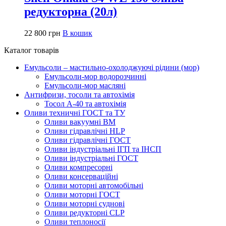
редукторна (20л)
22 800
грн
В кошик
Каталог товарів
Емульсоли – мастильно-охолоджуючі рідини (мор)
Емульсоли-мор водорозчинні
Емульсоли-мор масляні
Антифризи, тосоли та автохімія
Тосол А-40 та автохімія
Оливи техничні ГОСТ та ТУ
Оливи вакуумні ВМ
Оливи гідравлічні HLP
Оливи гідравлічні ГОСТ
Оливи індустріальні ІГП та ІНСП
Оливи індустріальні ГОСТ
Оливи компресорні
Оливи консерваційні
Оливи моторні автомобільні
Оливи моторні ГОСТ
Оливи моторні суднові
Оливи редукторні CLP
Оливи теплоносії