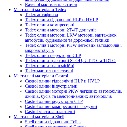
Ravenol мастила пластичні
Мастильні матеріали Tedex
Tedex антифризи
Tedex оливи гідравлічні HLP и HVLP
Tedex оливи компресорні
Tedex оливи моторні 2Т-4Т двигунів
Tedex оливи моторні LKW моторні вантажівок,
автобусів, будівельної та дорожньої техніки
Tedex оливи моторні PKW легкових автомобілів і
мікроавтобусів
Tedex оливи редукторні CLP
Tedex оливи тракторні STOU, UTTO та TDTO
Tedex оливи трансмісійні
Tedex мастила пластичні
Мастильні матеріали Castrol
Castrol оливи гідравлічні HLP и HVLP
Castrol оливи індустріальні.
Castrol оливи моторні PKW легкових автомобілів,
джипів, бусів та малотоннажних автомобілів
Castrol оливи редукторні CLP
Castrol оливи компресорні і вакуумні
Castrol мастила пластичні
Мастильні матеріали Shell
Shell оливи гідравлічні Tellus
Shell оливи компресорні Corena