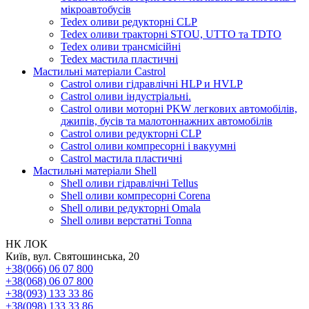
мікроавтобусів
Tedex оливи редукторні CLP
Tedex оливи тракторні STOU, UTTO та TDTO
Tedex оливи трансмісійні
Tedex мастила пластичні
Мастильні матеріали Castrol
Castrol оливи гідравлічні HLP и HVLP
Castrol оливи індустріальні.
Castrol оливи моторні PKW легкових автомобілів,
джипів, бусів та малотоннажних автомобілів
Castrol оливи редукторні CLP
Castrol оливи компресорні і вакуумні
Castrol мастила пластичні
Мастильні матеріали Shell
Shell оливи гідравлічні Tellus
Shell оливи компресорні Corena
Shell оливи редукторні Omala
Shell оливи верстатні Tonna
НК ЛОК
Київ, вул. Святошинська, 20
+38(066) 06 07 800
+38(068) 06 07 800
+38(093) 133 33 86
+38(098) 133 33 86