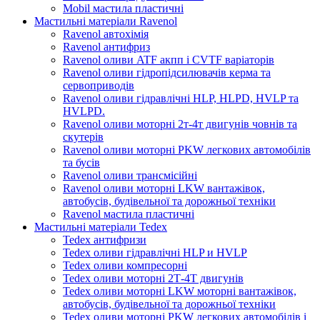
Mobil мастила пластичні
Мастильні матеріали Ravenol
Ravenol автохімія
Ravenol антифриз
Ravenol оливи ATF акпп і CVTF варіаторів
Ravenol оливи гідропідсилювачів керма та
сервоприводів
Ravenol оливи гідравлічні HLP, HLPD, HVLP та
HVLPD.
Ravenol оливи моторні 2т-4т двигунів човнів та
скутерів
Ravenol оливи моторні PKW легкових автомобілів
та бусів
Ravenol оливи трансмісійні
Ravenol оливи моторні LKW вантажівок,
автобусів, будівельної та дорожньої техніки
Ravenol мастила пластичні
Мастильні матеріали Tedex
Tedex антифризи
Tedex оливи гідравлічні HLP и HVLP
Tedex оливи компресорні
Tedex оливи моторні 2Т-4Т двигунів
Tedex оливи моторні LKW моторні вантажівок,
автобусів, будівельної та дорожньої техніки
Tedex оливи моторні PKW легкових автомобілів і