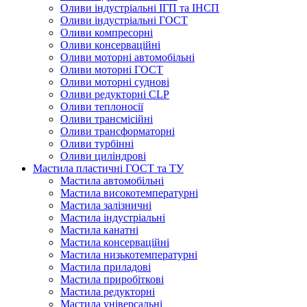
Оливи індустріальні ІГП та ІНСП
Оливи індустріальні ГОСТ
Оливи компресорні
Оливи консерваційні
Оливи моторні автомобільні
Оливи моторні ГОСТ
Оливи моторні суднові
Оливи редукторні CLP
Оливи теплоносії
Оливи трансмісійні
Оливи трансформаторні
Оливи турбінні
Оливи циліндрові
Мастила пластичні ГОСТ та ТУ
Мастила автомобільні
Мастила високотемпературні
Мастила залізничні
Мастила індустріальні
Мастила канатні
Мастила консерваційні
Мастила низькотемпературні
Мастила приладові
Мастила приробіткові
Мастила редукторні
Мастила універсальні