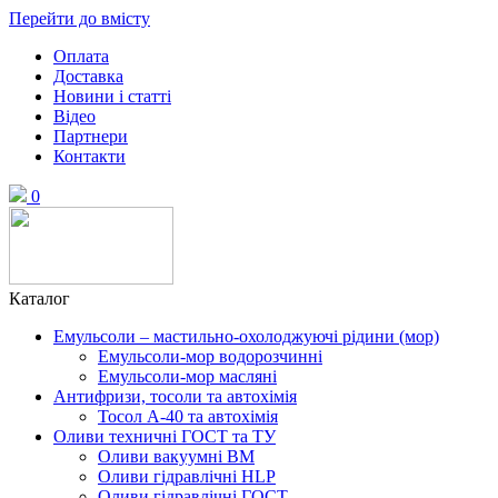
Перейти до вмісту
Оплата
Доставка
Новини і статті
Відео
Партнери
Контакти
0
Каталог
Емульсоли – мастильно-охолоджуючі рідини (мор)
Емульсоли-мор водорозчинні
Емульсоли-мор масляні
Антифризи, тосоли та автохімія
Тосол А-40 та автохімія
Оливи техничні ГОСТ та ТУ
Оливи вакуумні ВМ
Оливи гідравлічні HLP
Оливи гідравлічні ГОСТ