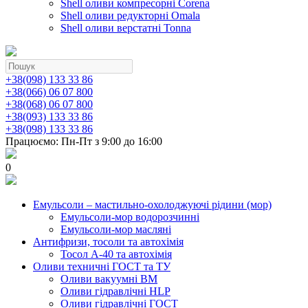
Shell оливи компресорні Corena
Shell оливи редукторні Omala
Shell оливи верстатні Tonna
+38(098) 133 33 86
+38(066) 06 07 800
+38(068) 06 07 800
+38(093) 133 33 86
+38(098) 133 33 86
Працюємо: Пн-Пт з 9:00 до 16:00
0
Емульсоли – мастильно-охолоджуючі рідини (мор)
Емульсоли-мор водорозчинні
Емульсоли-мор масляні
Антифризи, тосоли та автохімія
Тосол А-40 та автохімія
Оливи техничні ГОСТ та ТУ
Оливи вакуумні ВМ
Оливи гідравлічні HLP
Оливи гідравлічні ГОСТ