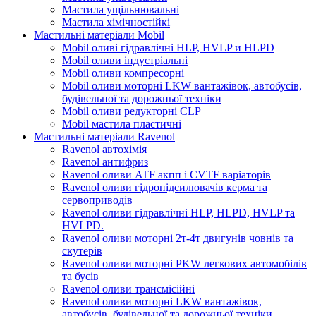
Мастила ущільнювальні
Мастила хімічностійкі
Мастильні матеріали Mobil
Mobil оливі гідравлічні HLP, HVLP и HLPD
Mobil оливи індустріальні
Mobil оливи компресорні
Mobil оливи моторні LKW вантажівок, автобусів,
будівельної та дорожньої техніки
Mobil оливи редукторні CLP
Mobil мастила пластичні
Мастильні матеріали Ravenol
Ravenol автохімія
Ravenol антифриз
Ravenol оливи ATF акпп і CVTF варіаторів
Ravenol оливи гідропідсилювачів керма та
сервоприводів
Ravenol оливи гідравлічні HLP, HLPD, HVLP та
HVLPD.
Ravenol оливи моторні 2т-4т двигунів човнів та
скутерів
Ravenol оливи моторні PKW легкових автомобілів
та бусів
Ravenol оливи трансмісійні
Ravenol оливи моторні LKW вантажівок,
автобусів, будівельної та дорожньої техніки