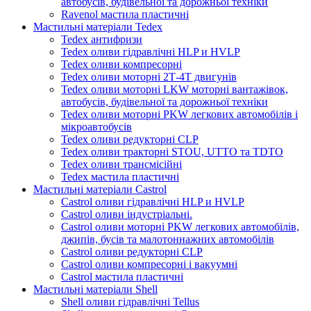
автобусів, будівельної та дорожньої техніки
Ravenol мастила пластичні
Мастильні матеріали Tedex
Tedex антифризи
Tedex оливи гідравлічні HLP и HVLP
Tedex оливи компресорні
Tedex оливи моторні 2Т-4Т двигунів
Tedex оливи моторні LKW моторні вантажівок,
автобусів, будівельної та дорожньої техніки
Tedex оливи моторні PKW легкових автомобілів і
мікроавтобусів
Tedex оливи редукторні CLP
Tedex оливи тракторні STOU, UTTO та TDTO
Tedex оливи трансмісійні
Tedex мастила пластичні
Мастильні матеріали Castrol
Castrol оливи гідравлічні HLP и HVLP
Castrol оливи індустріальні.
Castrol оливи моторні PKW легкових автомобілів,
джипів, бусів та малотоннажних автомобілів
Castrol оливи редукторні CLP
Castrol оливи компресорні і вакуумні
Castrol мастила пластичні
Мастильні матеріали Shell
Shell оливи гідравлічні Tellus