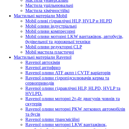
Мастила універсальні
Мастила ущільнювальні
Мастила хімічностійкі
Мастильні матеріали Mobil
Mobil оливі гідравлічні HLP, HVLP и HLPD
Mobil оливи індустріальні
Mobil оливи компресорні
Mobil оливи моторні LKW вантажівок, автобусів,
будівельної та дорожньої техніки
Mobil оливи редукторні CLP
Mobil мастила пластичні
Мастильні матеріали Ravenol
Ravenol автохімія
Ravenol антифриз
Ravenol оливи ATF акпп і CVTF варіаторів
Ravenol оливи гідропідсилювачів керма та
сервоприводів
Ravenol оливи гідравлічні HLP, HLPD, HVLP та
HVLPD.
Ravenol оливи моторні 2т-4т двигунів човнів та
скутерів
Ravenol оливи моторні PKW легкових автомобілів
та бусів
Ravenol оливи трансмісійні
Ravenol оливи моторні LKW вантажівок,