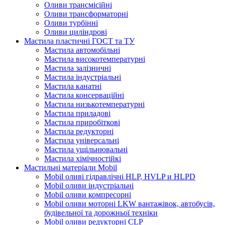
Оливи трансмісійні
Оливи трансформаторні
Оливи турбінні
Оливи циліндрові
Мастила пластичні ГОСТ та ТУ
Мастила автомобільні
Мастила високотемпературні
Мастила залізничні
Мастила індустріальні
Мастила канатні
Мастила консерваційні
Мастила низькотемпературні
Мастила приладові
Мастила приробіткові
Мастила редукторні
Мастила універсальні
Мастила ущільнювальні
Мастила хімічностійкі
Мастильні матеріали Mobil
Mobil оливі гідравлічні HLP, HVLP и HLPD
Mobil оливи індустріальні
Mobil оливи компресорні
Mobil оливи моторні LKW вантажівок, автобусів,
будівельної та дорожньої техніки
Mobil оливи редукторні CLP