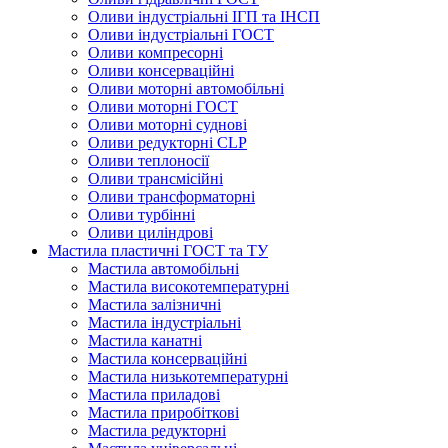
Оливи індустріальні ІГП та ІНСП
Оливи індустріальні ГОСТ
Оливи компресорні
Оливи консерваційні
Оливи моторні автомобільні
Оливи моторні ГОСТ
Оливи моторні суднові
Оливи редукторні CLP
Оливи теплоносії
Оливи трансмісійні
Оливи трансформаторні
Оливи турбінні
Оливи циліндрові
Мастила пластичні ГОСТ та ТУ
Мастила автомобільні
Мастила високотемпературні
Мастила залізничні
Мастила індустріальні
Мастила канатні
Мастила консерваційні
Мастила низькотемпературні
Мастила приладові
Мастила приробіткові
Мастила редукторні