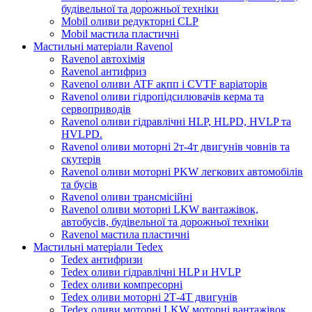
будівельної та дорожньої техніки
Mobil оливи редукторні CLP
Mobil мастила пластичні
Мастильні матеріали Ravenol
Ravenol автохімія
Ravenol антифриз
Ravenol оливи ATF акпп і CVTF варіаторів
Ravenol оливи гідропідсилювачів керма та
сервоприводів
Ravenol оливи гідравлічні HLP, HLPD, HVLP та
HVLPD.
Ravenol оливи моторні 2т-4т двигунів човнів та
скутерів
Ravenol оливи моторні PKW легкових автомобілів
та бусів
Ravenol оливи трансмісійні
Ravenol оливи моторні LKW вантажівок,
автобусів, будівельної та дорожньої техніки
Ravenol мастила пластичні
Мастильні матеріали Tedex
Tedex антифризи
Tedex оливи гідравлічні HLP и HVLP
Tedex оливи компресорні
Tedex оливи моторні 2Т-4Т двигунів
Tedex оливи моторні LKW моторні вантажівок,