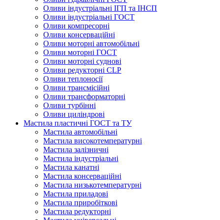
Оливи індустріальні ІГП та ІНСП
Оливи індустріальні ГОСТ
Оливи компресорні
Оливи консерваційні
Оливи моторні автомобільні
Оливи моторні ГОСТ
Оливи моторні суднові
Оливи редукторні CLP
Оливи теплоносії
Оливи трансмісійні
Оливи трансформаторні
Оливи турбінні
Оливи циліндрові
Мастила пластичні ГОСТ та ТУ
Мастила автомобільні
Мастила високотемпературні
Мастила залізничні
Мастила індустріальні
Мастила канатні
Мастила консерваційні
Мастила низькотемпературні
Мастила приладові
Мастила приробіткові
Мастила редукторні