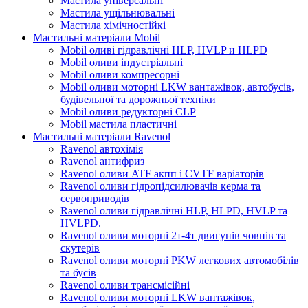
Мастила універсальні
Мастила ущільнювальні
Мастила хімічностійкі
Мастильні матеріали Mobil
Mobil оливі гідравлічні HLP, HVLP и HLPD
Mobil оливи індустріальні
Mobil оливи компресорні
Mobil оливи моторні LKW вантажівок, автобусів,
будівельної та дорожньої техніки
Mobil оливи редукторні CLP
Mobil мастила пластичні
Мастильні матеріали Ravenol
Ravenol автохімія
Ravenol антифриз
Ravenol оливи ATF акпп і CVTF варіаторів
Ravenol оливи гідропідсилювачів керма та
сервоприводів
Ravenol оливи гідравлічні HLP, HLPD, HVLP та
HVLPD.
Ravenol оливи моторні 2т-4т двигунів човнів та
скутерів
Ravenol оливи моторні PKW легкових автомобілів
та бусів
Ravenol оливи трансмісійні
Ravenol оливи моторні LKW вантажівок,