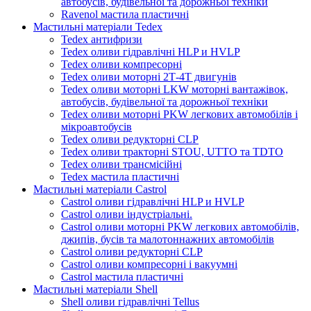
автобусів, будівельної та дорожньої техніки
Ravenol мастила пластичні
Мастильні матеріали Tedex
Tedex антифризи
Tedex оливи гідравлічні HLP и HVLP
Tedex оливи компресорні
Tedex оливи моторні 2Т-4Т двигунів
Tedex оливи моторні LKW моторні вантажівок,
автобусів, будівельної та дорожньої техніки
Tedex оливи моторні PKW легкових автомобілів і
мікроавтобусів
Tedex оливи редукторні CLP
Tedex оливи тракторні STOU, UTTO та TDTO
Tedex оливи трансмісійні
Tedex мастила пластичні
Мастильні матеріали Castrol
Castrol оливи гідравлічні HLP и HVLP
Castrol оливи індустріальні.
Castrol оливи моторні PKW легкових автомобілів,
джипів, бусів та малотоннажних автомобілів
Castrol оливи редукторні CLP
Castrol оливи компресорні і вакуумні
Castrol мастила пластичні
Мастильні матеріали Shell
Shell оливи гідравлічні Tellus