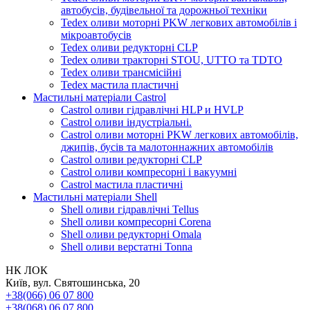
автобусів, будівельної та дорожньої техніки
Tedex оливи моторні PKW легкових автомобілів і
мікроавтобусів
Tedex оливи редукторні CLP
Tedex оливи тракторні STOU, UTTO та TDTO
Tedex оливи трансмісійні
Tedex мастила пластичні
Мастильні матеріали Castrol
Castrol оливи гідравлічні HLP и HVLP
Castrol оливи індустріальні.
Castrol оливи моторні PKW легкових автомобілів,
джипів, бусів та малотоннажних автомобілів
Castrol оливи редукторні CLP
Castrol оливи компресорні і вакуумні
Castrol мастила пластичні
Мастильні матеріали Shell
Shell оливи гідравлічні Tellus
Shell оливи компресорні Corena
Shell оливи редукторні Omala
Shell оливи верстатні Tonna
НК ЛОК
Київ, вул. Святошинська, 20
+38(066) 06 07 800
+38(068) 06 07 800