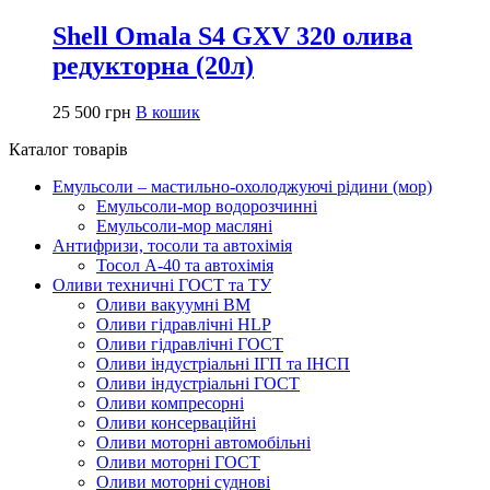
Shell Omala S4 GXV 320 олива
редукторна (20л)
25 500
грн
В кошик
Каталог товарів
Емульсоли – мастильно-охолоджуючі рідини (мор)
Емульсоли-мор водорозчинні
Емульсоли-мор масляні
Антифризи, тосоли та автохімія
Тосол А-40 та автохімія
Оливи техничні ГОСТ та ТУ
Оливи вакуумні ВМ
Оливи гідравлічні HLP
Оливи гідравлічні ГОСТ
Оливи індустріальні ІГП та ІНСП
Оливи індустріальні ГОСТ
Оливи компресорні
Оливи консерваційні
Оливи моторні автомобільні
Оливи моторні ГОСТ
Оливи моторні суднові