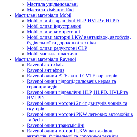
Мастила ущільнювальні
Мастила хімічностійкі
Мастильні матеріали Mobil
Mobil оливі гідравлічні HLP, HVLP и HLPD
Mobil оливи індустріальні
Mobil оливи компресорні
Mobil оливи моторні LKW вантажівок, автобусів,
будівельної та дорожньої техніки
Mobil оливи редукторні CLP
Mobil мастила пластичні
Мастильні матеріали Ravenol
Ravenol автохімія
Ravenol антифриз
Ravenol оливи ATF акпп і CVTF варіаторів
Ravenol оливи гідропідсилювачів керма та
сервоприводів
Ravenol оливи гідравлічні HLP, HLPD, HVLP та
HVLPD.
Ravenol оливи моторні 2т-4т двигунів човнів та
скутерів
Ravenol оливи моторні PKW легкових автомобілів
та бусів
Ravenol оливи трансмісійні
Ravenol оливи моторні LKW вантажівок,
автобусів, будівельної та дорожньої техніки