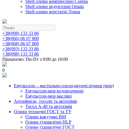
Shell оливи компресорні Corena
Shell оливи редукторні Omala
Shell оливи верстатні Tonna
+38(098) 133 33 86
+38(066) 06 07 800
+38(068) 06 07 800
+38(093) 133 33 86
+38(098) 133 33 86
Працюємо: Пн-Пт з 9:00 до 16:00
0
Емульсоли – мастильно-охолоджуючі рідини (мор)
Емульсоли-мор водорозчинні
Емульсоли-мор масляні
Антифризи, тосоли та автохімія
Тосол А-40 та автохімія
Оливи техничні ГОСТ та ТУ
Оливи вакуумні ВМ
Оливи гідравлічні HLP
Оливи гідравлічні ГОСТ