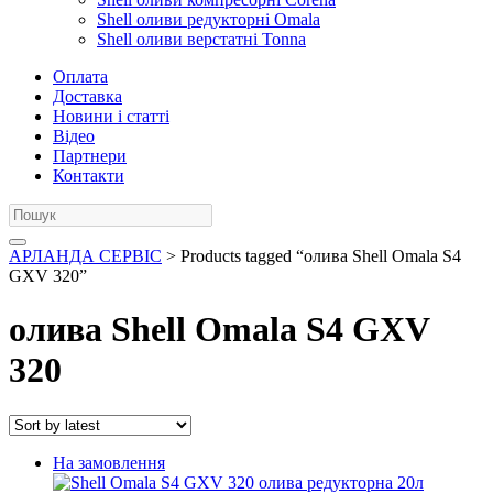
Shell оливи редукторні Omala
Shell оливи верстатні Tonna
Оплата
Доставка
Новини і статті
Відео
Партнери
Контакти
АРЛАНДА СЕРВІС
> Products tagged “олива Shell Omala S4
GXV 320”
олива Shell Omala S4 GXV
320
На замовлення