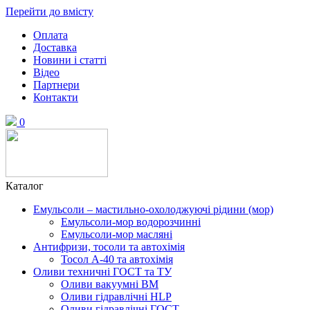
Перейти до вмісту
Оплата
Доставка
Новини і статті
Відео
Партнери
Контакти
0
Каталог
Емульсоли – мастильно-охолоджуючі рідини (мор)
Емульсоли-мор водорозчинні
Емульсоли-мор масляні
Антифризи, тосоли та автохімія
Тосол А-40 та автохімія
Оливи техничні ГОСТ та ТУ
Оливи вакуумні ВМ
Оливи гідравлічні HLP
Оливи гідравлічні ГОСТ