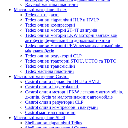
Ravenol мастила пластичні
Мастильні матеріали Tedex
Tedex антифризи
Tedex оливи гідравлічні HLP и HVLP
Tedex оливи компресорні
Tedex оливи моторні 2Т-4Т двигунів
Tedex оливи моторні LKW моторні вантажівок,
автобусів, будівельної та дорожньої техніки
Tedex оливи моторні PKW легкових автомобілів і
мікроавтобусів
Tedex оливи редукторні CLP
Tedex оливи тракторні STOU, UTTO та TDTO
Tedex оливи трансмісійні
Tedex мастила пластичні
Мастильні матеріали Castrol
Castrol оливи гідравлічні HLP и HVLP
Castrol оливи індустріальні.
Castrol оливи моторні PKW легкових автомобілів,
джипів, бусів та малотоннажних автомобілів
Castrol оливи редукторні CLP
Castrol оливи компресорні і вакуумні
Castrol мастила пластичні
Мастильні матеріали Shell
Shell оливи гідравлічні Tellus
Shell оливи компресорні Corena