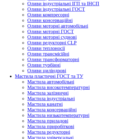
Оливи індустріальні ІГП та ІНСП
Оливи індустріальні ГОСТ
Оливи компресорні
Оливи консерваційні
Оливи моторні автомобільні
Оливи моторні ГОСТ
Оливи моторні суднові
Оливи редукторні CLP
Оливи теплоносії
Оливи трансмісійні
Оливи трансформаторні
Оливи турбінні
Оливи циліндрові
Мастила пластичні ГОСТ та ТУ
Мастила автомобільні
Мастила високотемпературні
Мастила залізничні
Мастила індустріальні
Мастила канатні
Мастила консерваційні
Мастила низькотемпературні
Мастила приладові
Мастила приробіткові
Мастила редукторні
Мастила універсальні