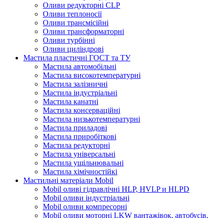
Оливи редукторні CLP
Оливи теплоносії
Оливи трансмісійні
Оливи трансформаторні
Оливи турбінні
Оливи циліндрові
Мастила пластичні ГОСТ та ТУ
Мастила автомобільні
Мастила високотемпературні
Мастила залізничні
Мастила індустріальні
Мастила канатні
Мастила консерваційні
Мастила низькотемпературні
Мастила приладові
Мастила приробіткові
Мастила редукторні
Мастила універсальні
Мастила ущільнювальні
Мастила хімічностійкі
Мастильні матеріали Mobil
Mobil оливі гідравлічні HLP, HVLP и HLPD
Mobil оливи індустріальні
Mobil оливи компресорні
Mobil оливи моторні LKW вантажівок, автобусів,