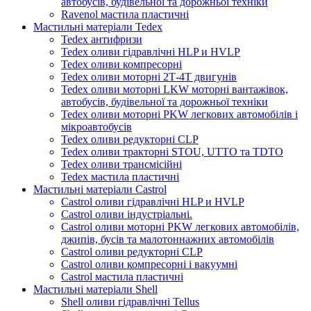
автобусів, будівельної та дорожньої техніки
Ravenol мастила пластичні
Мастильні матеріали Tedex
Tedex антифризи
Tedex оливи гідравлічні HLP и HVLP
Tedex оливи компресорні
Tedex оливи моторні 2Т-4Т двигунів
Tedex оливи моторні LKW моторні вантажівок,
автобусів, будівельної та дорожньої техніки
Tedex оливи моторні PKW легкових автомобілів і
мікроавтобусів
Tedex оливи редукторні CLP
Tedex оливи тракторні STOU, UTTO та TDTO
Tedex оливи трансмісійні
Tedex мастила пластичні
Мастильні матеріали Castrol
Castrol оливи гідравлічні HLP и HVLP
Castrol оливи індустріальні.
Castrol оливи моторні PKW легкових автомобілів,
джипів, бусів та малотоннажних автомобілів
Castrol оливи редукторні CLP
Castrol оливи компресорні і вакуумні
Castrol мастила пластичні
Мастильні матеріали Shell
Shell оливи гідравлічні Tellus