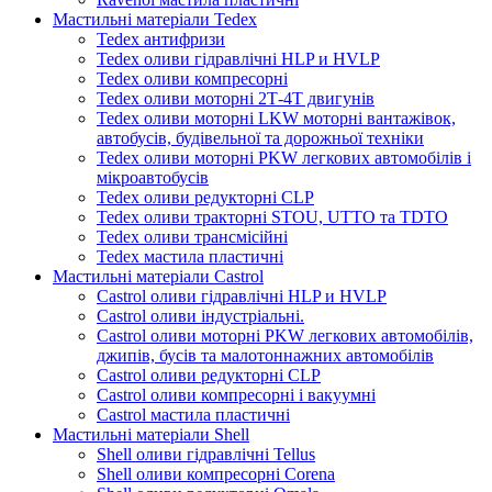
Мастильні матеріали Tedex
Tedex антифризи
Tedex оливи гідравлічні HLP и HVLP
Tedex оливи компресорні
Tedex оливи моторні 2Т-4Т двигунів
Tedex оливи моторні LKW моторні вантажівок,
автобусів, будівельної та дорожньої техніки
Tedex оливи моторні PKW легкових автомобілів і
мікроавтобусів
Tedex оливи редукторні CLP
Tedex оливи тракторні STOU, UTTO та TDTO
Tedex оливи трансмісійні
Tedex мастила пластичні
Мастильні матеріали Castrol
Castrol оливи гідравлічні HLP и HVLP
Castrol оливи індустріальні.
Castrol оливи моторні PKW легкових автомобілів,
джипів, бусів та малотоннажних автомобілів
Castrol оливи редукторні CLP
Castrol оливи компресорні і вакуумні
Castrol мастила пластичні
Мастильні матеріали Shell
Shell оливи гідравлічні Tellus
Shell оливи компресорні Corena