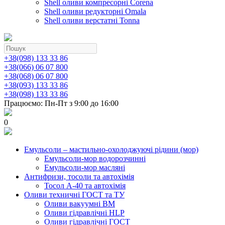
Shell оливи компресорні Corena
Shell оливи редукторні Omala
Shell оливи верстатні Tonna
+38(098) 133 33 86
+38(066) 06 07 800
+38(068) 06 07 800
+38(093) 133 33 86
+38(098) 133 33 86
Працюємо: Пн-Пт з 9:00 до 16:00
0
Емульсоли – мастильно-охолоджуючі рідини (мор)
Емульсоли-мор водорозчинні
Емульсоли-мор масляні
Антифризи, тосоли та автохімія
Тосол А-40 та автохімія
Оливи техничні ГОСТ та ТУ
Оливи вакуумні ВМ
Оливи гідравлічні HLP
Оливи гідравлічні ГОСТ