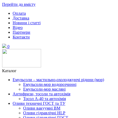
Перейти до вмісту
Оплата
Доставка
Новини і статті
Відео
Партнери
Контакти
0
Каталог
Емульсоли – мастильно-охолоджуючі рідини (мор)
Емульсоли-мор водорозчинні
Емульсоли-мор масляні
Антифризи, тосоли та автохімія
Тосол А-40 та автохімія
Оливи техничні ГОСТ та ТУ
Оливи вакуумні ВМ
Оливи гідравлічні HLP
Оливи гідравлічні ГОСТ