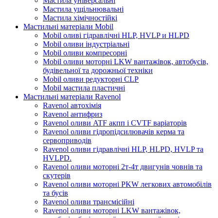
Мастила універсальні
Мастила ущільнювальні
Мастила хімічностійкі
Мастильні матеріали Mobil
Mobil оливі гідравлічні HLP, HVLP и HLPD
Mobil оливи індустріальні
Mobil оливи компресорні
Mobil оливи моторні LKW вантажівок, автобусів,
будівельної та дорожньої техніки
Mobil оливи редукторні CLP
Mobil мастила пластичні
Мастильні матеріали Ravenol
Ravenol автохімія
Ravenol антифриз
Ravenol оливи ATF акпп і CVTF варіаторів
Ravenol оливи гідропідсилювачів керма та
сервоприводів
Ravenol оливи гідравлічні HLP, HLPD, HVLP та
HVLPD.
Ravenol оливи моторні 2т-4т двигунів човнів та
скутерів
Ravenol оливи моторні PKW легкових автомобілів
та бусів
Ravenol оливи трансмісійні
Ravenol оливи моторні LKW вантажівок,