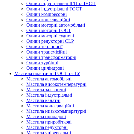
Оливи індустріальні ІГП та ІНСП
Оливи індустріальні ГОСТ
Оливи компресорні
Оливи консерваційні
Оливи моторні автомобільні
Оливи моторні ГОСТ
Оливи моторні суднові
Оливи редукторні CLP
Оливи теплоносії
Оливи трансмісійні
Оливи трансформаторні
Оливи турбінні
Оливи циліндрові
Мастила пластичні ГОСТ та ТУ
Мастила автомобільні
Мастила високотемпературні
Мастила залізничні
Мастила індустріальні
Мастила канатні
Мастила консерваційні
Мастила низькотемпературні
Мастила приладові
Мастила приробіткові
Мастила редукторні
Мастила універсальні