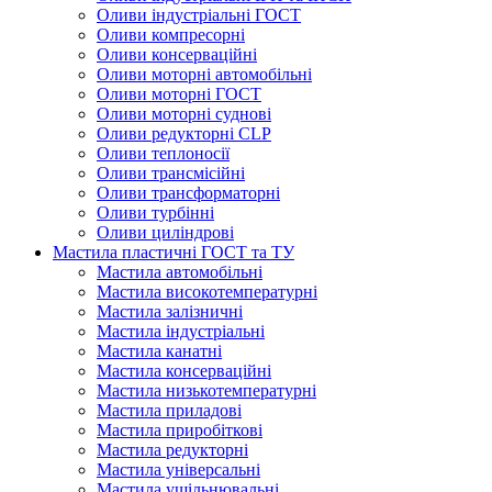
Оливи індустріальні ГОСТ
Оливи компресорні
Оливи консерваційні
Оливи моторні автомобільні
Оливи моторні ГОСТ
Оливи моторні суднові
Оливи редукторні CLP
Оливи теплоносії
Оливи трансмісійні
Оливи трансформаторні
Оливи турбінні
Оливи циліндрові
Мастила пластичні ГОСТ та ТУ
Мастила автомобільні
Мастила високотемпературні
Мастила залізничні
Мастила індустріальні
Мастила канатні
Мастила консерваційні
Мастила низькотемпературні
Мастила приладові
Мастила приробіткові
Мастила редукторні
Мастила універсальні
Мастила ущільнювальні