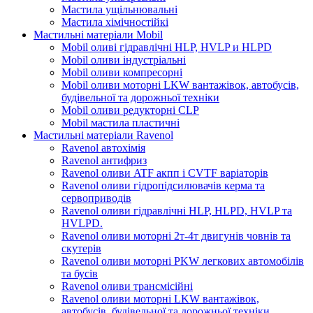
Мастила ущільнювальні
Мастила хімічностійкі
Мастильні матеріали Mobil
Mobil оливі гідравлічні HLP, HVLP и HLPD
Mobil оливи індустріальні
Mobil оливи компресорні
Mobil оливи моторні LKW вантажівок, автобусів,
будівельної та дорожньої техніки
Mobil оливи редукторні CLP
Mobil мастила пластичні
Мастильні матеріали Ravenol
Ravenol автохімія
Ravenol антифриз
Ravenol оливи ATF акпп і CVTF варіаторів
Ravenol оливи гідропідсилювачів керма та
сервоприводів
Ravenol оливи гідравлічні HLP, HLPD, HVLP та
HVLPD.
Ravenol оливи моторні 2т-4т двигунів човнів та
скутерів
Ravenol оливи моторні PKW легкових автомобілів
та бусів
Ravenol оливи трансмісійні
Ravenol оливи моторні LKW вантажівок,
автобусів, будівельної та дорожньої техніки