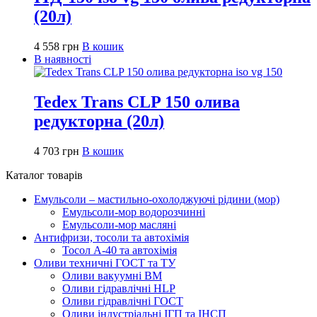
(20л)
4 558
грн
В кошик
В наявності
Tedex Trans CLP 150 олива
редукторна (20л)
4 703
грн
В кошик
Каталог товарів
Емульсоли – мастильно-охолоджуючі рідини (мор)
Емульсоли-мор водорозчинні
Емульсоли-мор масляні
Антифризи, тосоли та автохімія
Тосол А-40 та автохімія
Оливи техничні ГОСТ та ТУ
Оливи вакуумні ВМ
Оливи гідравлічні HLP
Оливи гідравлічні ГОСТ
Оливи індустріальні ІГП та ІНСП