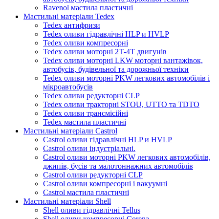
Ravenol мастила пластичні
Мастильні матеріали Tedex
Tedex антифризи
Tedex оливи гідравлічні HLP и HVLP
Tedex оливи компресорні
Tedex оливи моторні 2Т-4Т двигунів
Tedex оливи моторні LKW моторні вантажівок,
автобусів, будівельної та дорожньої техніки
Tedex оливи моторні PKW легкових автомобілів і
мікроавтобусів
Tedex оливи редукторні CLP
Tedex оливи тракторні STOU, UTTO та TDTO
Tedex оливи трансмісійні
Tedex мастила пластичні
Мастильні матеріали Castrol
Castrol оливи гідравлічні HLP и HVLP
Castrol оливи індустріальні.
Castrol оливи моторні PKW легкових автомобілів,
джипів, бусів та малотоннажних автомобілів
Castrol оливи редукторні CLP
Castrol оливи компресорні і вакуумні
Castrol мастила пластичні
Мастильні матеріали Shell
Shell оливи гідравлічні Tellus
Shell оливи компресорні Corena