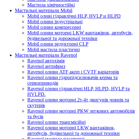
Мастила хімічностійкі
Мастильні матеріали Mobil
Mobil оливі гідравлічні HLP, HVLP и HLPD
Mobil оливи індустріальні
Mobil оливи компресорні
Mobil оливи моторні LKW вантажівок, автобусів,
будівельної та дорожньої техніки
Mobil оливи редукторні CLP
Mobil мастила пластичні
Мастильні матеріали Ravenol
Ravenol автохімія
Ravenol антифриз
Ravenol оливи ATF акпп і CVTF варіаторів
Ravenol оливи гідропідсилювачів керма та
сервоприводів
Ravenol оливи гідравлічні HLP, HLPD, HVLP та
HVLPD.
Ravenol оливи моторні 2т-4т двигунів човнів та
скутерів
Ravenol оливи моторні PKW легкових автомобілів
та бусів
Ravenol оливи трансмісійні
Ravenol оливи моторні LKW вантажівок,
автобусів, будівельної та дорожньої техніки
Ravenol мастила пластичні