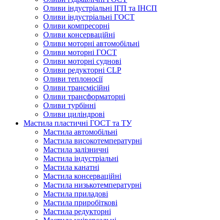
Оливи індустріальні ІГП та ІНСП
Оливи індустріальні ГОСТ
Оливи компресорні
Оливи консерваційні
Оливи моторні автомобільні
Оливи моторні ГОСТ
Оливи моторні суднові
Оливи редукторні CLP
Оливи теплоносії
Оливи трансмісійні
Оливи трансформаторні
Оливи турбінні
Оливи циліндрові
Мастила пластичні ГОСТ та ТУ
Мастила автомобільні
Мастила високотемпературні
Мастила залізничні
Мастила індустріальні
Мастила канатні
Мастила консерваційні
Мастила низькотемпературні
Мастила приладові
Мастила приробіткові
Мастила редукторні