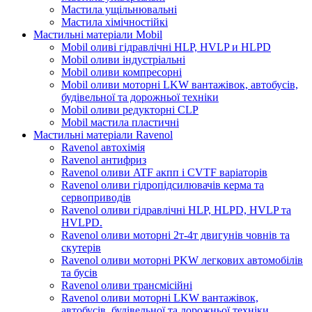
Мастила ущільнювальні
Мастила хімічностійкі
Мастильні матеріали Mobil
Mobil оливі гідравлічні HLP, HVLP и HLPD
Mobil оливи індустріальні
Mobil оливи компресорні
Mobil оливи моторні LKW вантажівок, автобусів,
будівельної та дорожньої техніки
Mobil оливи редукторні CLP
Mobil мастила пластичні
Мастильні матеріали Ravenol
Ravenol автохімія
Ravenol антифриз
Ravenol оливи ATF акпп і CVTF варіаторів
Ravenol оливи гідропідсилювачів керма та
сервоприводів
Ravenol оливи гідравлічні HLP, HLPD, HVLP та
HVLPD.
Ravenol оливи моторні 2т-4т двигунів човнів та
скутерів
Ravenol оливи моторні PKW легкових автомобілів
та бусів
Ravenol оливи трансмісійні
Ravenol оливи моторні LKW вантажівок,
автобусів, будівельної та дорожньої техніки