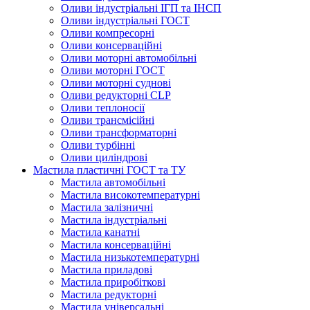
Оливи індустріальні ІГП та ІНСП
Оливи індустріальні ГОСТ
Оливи компресорні
Оливи консерваційні
Оливи моторні автомобільні
Оливи моторні ГОСТ
Оливи моторні суднові
Оливи редукторні CLP
Оливи теплоносії
Оливи трансмісійні
Оливи трансформаторні
Оливи турбінні
Оливи циліндрові
Мастила пластичні ГОСТ та ТУ
Мастила автомобільні
Мастила високотемпературні
Мастила залізничні
Мастила індустріальні
Мастила канатні
Мастила консерваційні
Мастила низькотемпературні
Мастила приладові
Мастила приробіткові
Мастила редукторні
Мастила універсальні