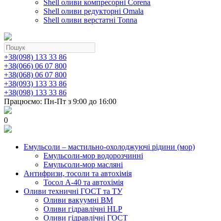
Shell оливи компресорні Corena
Shell оливи редукторні Omala
Shell оливи верстатні Tonna
+38(098) 133 33 86
+38(066) 06 07 800
+38(068) 06 07 800
+38(093) 133 33 86
+38(098) 133 33 86
Працюємо: Пн-Пт з 9:00 до 16:00
0
Емульсоли – мастильно-охолоджуючі рідини (мор)
Емульсоли-мор водорозчинні
Емульсоли-мор масляні
Антифризи, тосоли та автохімія
Тосол А-40 та автохімія
Оливи техничні ГОСТ та ТУ
Оливи вакуумні ВМ
Оливи гідравлічні HLP
Оливи гідравлічні ГОСТ