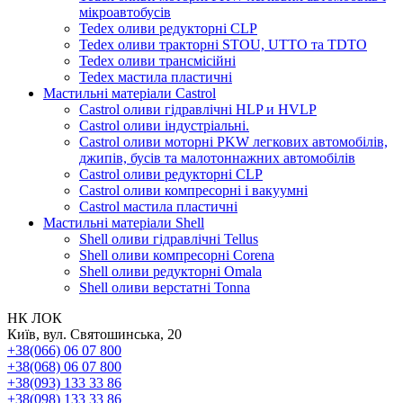
мікроавтобусів
Tedex оливи редукторні CLP
Tedex оливи тракторні STOU, UTTO та TDTO
Tedex оливи трансмісійні
Tedex мастила пластичні
Мастильні матеріали Castrol
Castrol оливи гідравлічні HLP и HVLP
Castrol оливи індустріальні.
Castrol оливи моторні PKW легкових автомобілів,
джипів, бусів та малотоннажних автомобілів
Castrol оливи редукторні CLP
Castrol оливи компресорні і вакуумні
Castrol мастила пластичні
Мастильні матеріали Shell
Shell оливи гідравлічні Tellus
Shell оливи компресорні Corena
Shell оливи редукторні Omala
Shell оливи верстатні Tonna
НК ЛОК
Київ, вул. Святошинська, 20
+38(066) 06 07 800
+38(068) 06 07 800
+38(093) 133 33 86
+38(098) 133 33 86