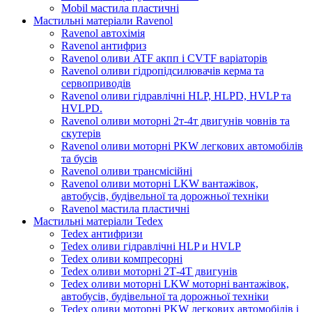
Mobil мастила пластичні
Мастильні матеріали Ravenol
Ravenol автохімія
Ravenol антифриз
Ravenol оливи ATF акпп і CVTF варіаторів
Ravenol оливи гідропідсилювачів керма та
сервоприводів
Ravenol оливи гідравлічні HLP, HLPD, HVLP та
HVLPD.
Ravenol оливи моторні 2т-4т двигунів човнів та
скутерів
Ravenol оливи моторні PKW легкових автомобілів
та бусів
Ravenol оливи трансмісійні
Ravenol оливи моторні LKW вантажівок,
автобусів, будівельної та дорожньої техніки
Ravenol мастила пластичні
Мастильні матеріали Tedex
Tedex антифризи
Tedex оливи гідравлічні HLP и HVLP
Tedex оливи компресорні
Tedex оливи моторні 2Т-4Т двигунів
Tedex оливи моторні LKW моторні вантажівок,
автобусів, будівельної та дорожньої техніки
Tedex оливи моторні PKW легкових автомобілів і