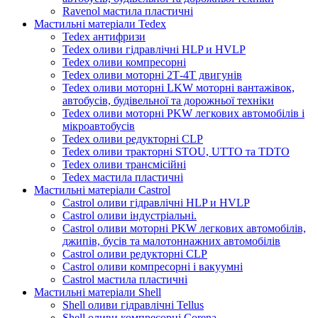
Ravenol мастила пластичні
Мастильні матеріали Tedex
Tedex антифризи
Tedex оливи гідравлічні HLP и HVLP
Tedex оливи компресорні
Tedex оливи моторні 2Т-4Т двигунів
Tedex оливи моторні LKW моторні вантажівок,
автобусів, будівельної та дорожньої техніки
Tedex оливи моторні PKW легкових автомобілів і
мікроавтобусів
Tedex оливи редукторні CLP
Tedex оливи тракторні STOU, UTTO та TDTO
Tedex оливи трансмісійні
Tedex мастила пластичні
Мастильні матеріали Castrol
Castrol оливи гідравлічні HLP и HVLP
Castrol оливи індустріальні.
Castrol оливи моторні PKW легкових автомобілів,
джипів, бусів та малотоннажних автомобілів
Castrol оливи редукторні CLP
Castrol оливи компресорні і вакуумні
Castrol мастила пластичні
Мастильні матеріали Shell
Shell оливи гідравлічні Tellus
Shell оливи компресорні Corena