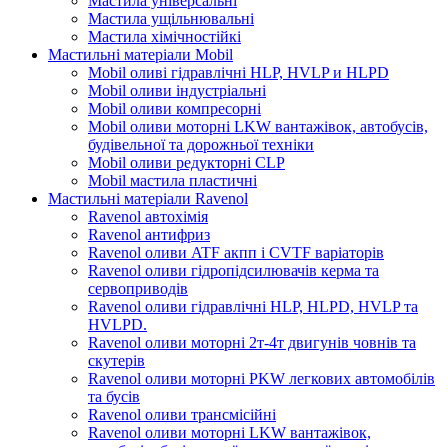
Мастила універсальні
Мастила ущільнювальні
Мастила хімічностійкі
Мастильні матеріали Mobil
Mobil оливі гідравлічні HLP, HVLP и HLPD
Mobil оливи індустріальні
Mobil оливи компресорні
Mobil оливи моторні LKW вантажівок, автобусів,
будівельної та дорожньої техніки
Mobil оливи редукторні CLP
Mobil мастила пластичні
Мастильні матеріали Ravenol
Ravenol автохімія
Ravenol антифриз
Ravenol оливи ATF акпп і CVTF варіаторів
Ravenol оливи гідропідсилювачів керма та
сервоприводів
Ravenol оливи гідравлічні HLP, HLPD, HVLP та
HVLPD.
Ravenol оливи моторні 2т-4т двигунів човнів та
скутерів
Ravenol оливи моторні PKW легкових автомобілів
та бусів
Ravenol оливи трансмісійні
Ravenol оливи моторні LKW вантажівок,