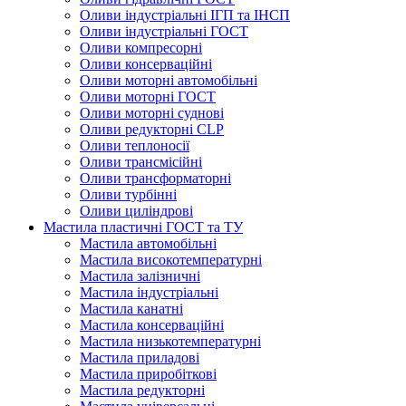
Оливи індустріальні ІГП та ІНСП
Оливи індустріальні ГОСТ
Оливи компресорні
Оливи консерваційні
Оливи моторні автомобільні
Оливи моторні ГОСТ
Оливи моторні суднові
Оливи редукторні CLP
Оливи теплоносії
Оливи трансмісійні
Оливи трансформаторні
Оливи турбінні
Оливи циліндрові
Мастила пластичні ГОСТ та ТУ
Мастила автомобільні
Мастила високотемпературні
Мастила залізничні
Мастила індустріальні
Мастила канатні
Мастила консерваційні
Мастила низькотемпературні
Мастила приладові
Мастила приробіткові
Мастила редукторні