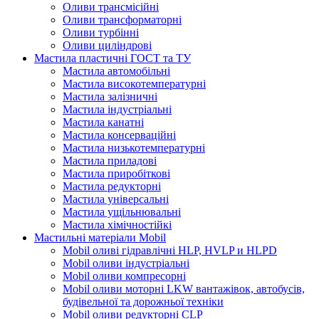
Оливи трансмісійні
Оливи трансформаторні
Оливи турбінні
Оливи циліндрові
Мастила пластичні ГОСТ та ТУ
Мастила автомобільні
Мастила високотемпературні
Мастила залізничні
Мастила індустріальні
Мастила канатні
Мастила консерваційні
Мастила низькотемпературні
Мастила приладові
Мастила приробіткові
Мастила редукторні
Мастила універсальні
Мастила ущільнювальні
Мастила хімічностійкі
Мастильні матеріали Mobil
Mobil оливі гідравлічні HLP, HVLP и HLPD
Mobil оливи індустріальні
Mobil оливи компресорні
Mobil оливи моторні LKW вантажівок, автобусів,
будівельної та дорожньої техніки
Mobil оливи редукторні CLP