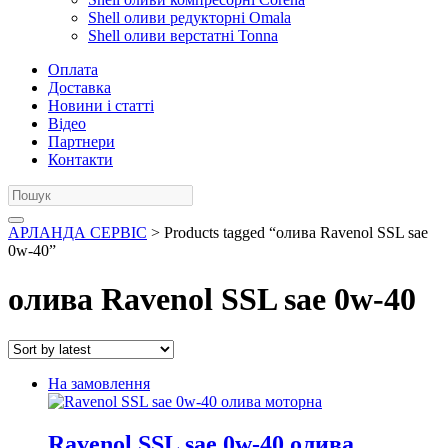
Shell оливи редукторні Omala
Shell оливи верстатні Tonna
Оплата
Доставка
Новини і статті
Відео
Партнери
Контакти
АРЛАНДА СЕРВІС
> Products tagged “олива Ravenol SSL sae
0w-40”
олива Ravenol SSL sae 0w-40
На замовлення
Ravenol SSL sae 0w-40 олива