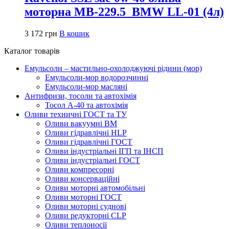
моторна MB-229.5_BMW LL-01 (4л)
3 172
грн
В кошик
Каталог товарів
Емульсоли – мастильно-охолоджуючі рідини (мор)
Емульсоли-мор водорозчинні
Емульсоли-мор масляні
Антифризи, тосоли та автохімія
Тосол А-40 та автохімія
Оливи техничні ГОСТ та ТУ
Оливи вакуумні ВМ
Оливи гідравлічні HLP
Оливи гідравлічні ГОСТ
Оливи індустріальні ІГП та ІНСП
Оливи індустріальні ГОСТ
Оливи компресорні
Оливи консерваційні
Оливи моторні автомобільні
Оливи моторні ГОСТ
Оливи моторні суднові
Оливи редукторні CLP
Оливи теплоносії