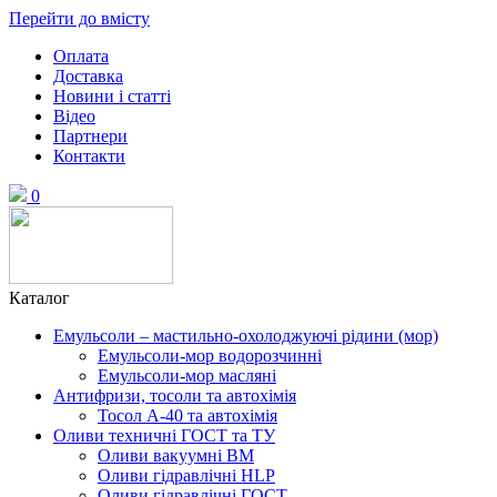
Перейти до вмісту
Оплата
Доставка
Новини і статті
Відео
Партнери
Контакти
0
Каталог
Емульсоли – мастильно-охолоджуючі рідини (мор)
Емульсоли-мор водорозчинні
Емульсоли-мор масляні
Антифризи, тосоли та автохімія
Тосол А-40 та автохімія
Оливи техничні ГОСТ та ТУ
Оливи вакуумні ВМ
Оливи гідравлічні HLP
Оливи гідравлічні ГОСТ