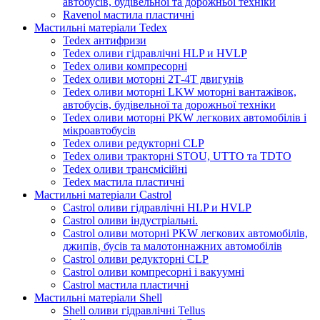
автобусів, будівельної та дорожньої техніки
Ravenol мастила пластичні
Мастильні матеріали Tedex
Tedex антифризи
Tedex оливи гідравлічні HLP и HVLP
Tedex оливи компресорні
Tedex оливи моторні 2Т-4Т двигунів
Tedex оливи моторні LKW моторні вантажівок,
автобусів, будівельної та дорожньої техніки
Tedex оливи моторні PKW легкових автомобілів і
мікроавтобусів
Tedex оливи редукторні CLP
Tedex оливи тракторні STOU, UTTO та TDTO
Tedex оливи трансмісійні
Tedex мастила пластичні
Мастильні матеріали Castrol
Castrol оливи гідравлічні HLP и HVLP
Castrol оливи індустріальні.
Castrol оливи моторні PKW легкових автомобілів,
джипів, бусів та малотоннажних автомобілів
Castrol оливи редукторні CLP
Castrol оливи компресорні і вакуумні
Castrol мастила пластичні
Мастильні матеріали Shell
Shell оливи гідравлічні Tellus