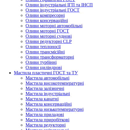
Оливи індустріальні ІГП та ІНСП
Оливи індустріальні ГОСТ
Оливи компресорні
Оливи консерваційні
Оливи моторні автомобільні
Оливи моторні ГОСТ
Оливи моторні суднові
Оливи редукторні CLP
Оливи теплоносії
Оливи трансмісійні
Оливи трансформаторні
Оливи турбінні
Оливи циліндрові
Мастила пластичні ГОСТ та ТУ
Мастила автомобільні
Мастила високотемпературні
Мастила залізничні
Мастила індустріальні
Мастила канатні
Мастила консерваційні
Мастила низькотемпературні
Мастила приладові
Мастила приробіткові
Мастила редукторні