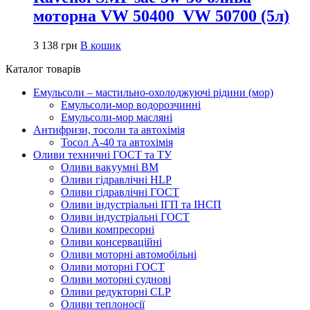
моторна VW 50400_VW 50700 (5л)
3 138
грн
В кошик
Каталог товарів
Емульсоли – мастильно-охолоджуючі рідини (мор)
Емульсоли-мор водорозчинні
Емульсоли-мор масляні
Антифризи, тосоли та автохімія
Тосол А-40 та автохімія
Оливи техничні ГОСТ та ТУ
Оливи вакуумні ВМ
Оливи гідравлічні HLP
Оливи гідравлічні ГОСТ
Оливи індустріальні ІГП та ІНСП
Оливи індустріальні ГОСТ
Оливи компресорні
Оливи консерваційні
Оливи моторні автомобільні
Оливи моторні ГОСТ
Оливи моторні суднові
Оливи редукторні CLP
Оливи теплоносії