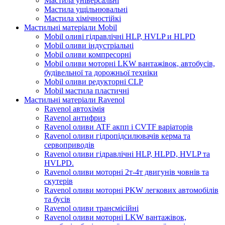
Мастила універсальні
Мастила ущільнювальні
Мастила хімічностійкі
Мастильні матеріали Mobil
Mobil оливі гідравлічні HLP, HVLP и HLPD
Mobil оливи індустріальні
Mobil оливи компресорні
Mobil оливи моторні LKW вантажівок, автобусів,
будівельної та дорожньої техніки
Mobil оливи редукторні CLP
Mobil мастила пластичні
Мастильні матеріали Ravenol
Ravenol автохімія
Ravenol антифриз
Ravenol оливи ATF акпп і CVTF варіаторів
Ravenol оливи гідропідсилювачів керма та
сервоприводів
Ravenol оливи гідравлічні HLP, HLPD, HVLP та
HVLPD.
Ravenol оливи моторні 2т-4т двигунів човнів та
скутерів
Ravenol оливи моторні PKW легкових автомобілів
та бусів
Ravenol оливи трансмісійні
Ravenol оливи моторні LKW вантажівок,