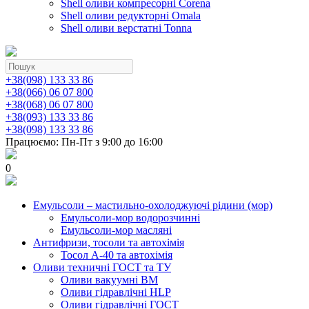
Shell оливи компресорні Corena
Shell оливи редукторні Omala
Shell оливи верстатні Tonna
+38(098) 133 33 86
+38(066) 06 07 800
+38(068) 06 07 800
+38(093) 133 33 86
+38(098) 133 33 86
Працюємо: Пн-Пт з 9:00 до 16:00
0
Емульсоли – мастильно-охолоджуючі рідини (мор)
Емульсоли-мор водорозчинні
Емульсоли-мор масляні
Антифризи, тосоли та автохімія
Тосол А-40 та автохімія
Оливи техничні ГОСТ та ТУ
Оливи вакуумні ВМ
Оливи гідравлічні HLP
Оливи гідравлічні ГОСТ