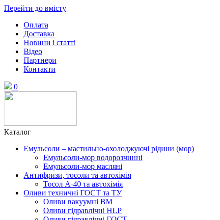
Перейти до вмісту
Оплата
Доставка
Новини і статті
Відео
Партнери
Контакти
0
Каталог
Емульсоли – мастильно-охолоджуючі рідини (мор)
Емульсоли-мор водорозчинні
Емульсоли-мор масляні
Антифризи, тосоли та автохімія
Тосол А-40 та автохімія
Оливи техничні ГОСТ та ТУ
Оливи вакуумні ВМ
Оливи гідравлічні HLP
Оливи гідравлічні ГОСТ