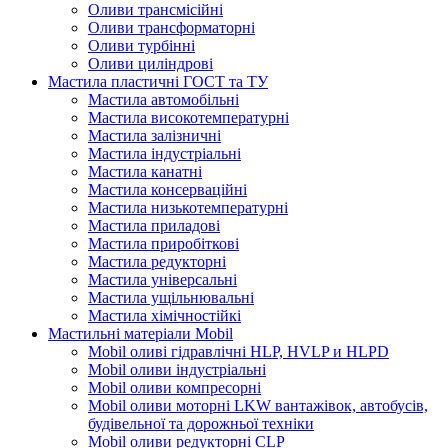
Оливи трансмісійні
Оливи трансформаторні
Оливи турбінні
Оливи циліндрові
Мастила пластичні ГОСТ та ТУ
Мастила автомобільні
Мастила високотемпературні
Мастила залізничні
Мастила індустріальні
Мастила канатні
Мастила консерваційні
Мастила низькотемпературні
Мастила приладові
Мастила приробіткові
Мастила редукторні
Мастила універсальні
Мастила ущільнювальні
Мастила хімічностійкі
Мастильні матеріали Mobil
Mobil оливі гідравлічні HLP, HVLP и HLPD
Mobil оливи індустріальні
Mobil оливи компресорні
Mobil оливи моторні LKW вантажівок, автобусів,
будівельної та дорожньої техніки
Mobil оливи редукторні CLP