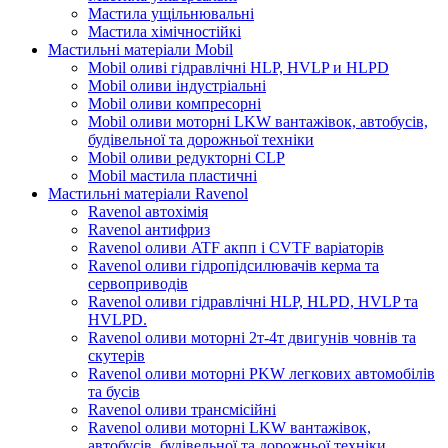
Мастила ущільнювальні
Мастила хімічностійкі
Мастильні матеріали Mobil
Mobil оливі гідравлічні HLP, HVLP и HLPD
Mobil оливи індустріальні
Mobil оливи компресорні
Mobil оливи моторні LKW вантажівок, автобусів,
будівельної та дорожньої техніки
Mobil оливи редукторні CLP
Mobil мастила пластичні
Мастильні матеріали Ravenol
Ravenol автохімія
Ravenol антифриз
Ravenol оливи ATF акпп і CVTF варіаторів
Ravenol оливи гідропідсилювачів керма та
сервоприводів
Ravenol оливи гідравлічні HLP, HLPD, HVLP та
HVLPD.
Ravenol оливи моторні 2т-4т двигунів човнів та
скутерів
Ravenol оливи моторні PKW легкових автомобілів
та бусів
Ravenol оливи трансмісійні
Ravenol оливи моторні LKW вантажівок,
автобусів, будівельної та дорожньої техніки