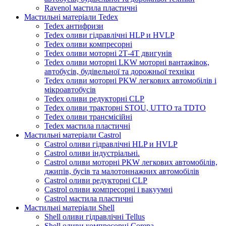
Ravenol мастила пластичні
Мастильні матеріали Tedex
Tedex антифризи
Tedex оливи гідравлічні HLP и HVLP
Tedex оливи компресорні
Tedex оливи моторні 2Т-4Т двигунів
Tedex оливи моторні LKW моторні вантажівок,
автобусів, будівельної та дорожньої техніки
Tedex оливи моторні PKW легкових автомобілів і
мікроавтобусів
Tedex оливи редукторні CLP
Tedex оливи тракторні STOU, UTTO та TDTO
Tedex оливи трансмісійні
Tedex мастила пластичні
Мастильні матеріали Castrol
Castrol оливи гідравлічні HLP и HVLP
Castrol оливи індустріальні.
Castrol оливи моторні PKW легкових автомобілів,
джипів, бусів та малотоннажних автомобілів
Castrol оливи редукторні CLP
Castrol оливи компресорні і вакуумні
Castrol мастила пластичні
Мастильні матеріали Shell
Shell оливи гідравлічні Tellus
Shell оливи компресорні Corena