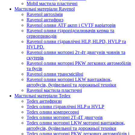
Mobil мастила пластичні
Мастильні матеріали Ravenol
Ravenol автохімія
Ravenol антифриз
Ravenol оливи ATF акпп і CVTF варіаторів
Ravenol оливи гідропідсилювачів керма та
сервоприводів
Ravenol оливи гідравлічні HLP, HLPD, HVLP та
HVLPD.
Ravenol оливи моторні 2т-4т двигунів човнів та
скутерів
Ravenol оливи моторні PKW легкових автомобілів
та бусів
Ravenol оливи трансмісійні
Ravenol оливи моторні LKW вантажівок,
автобусів, будівельної та дорожньої техніки
Ravenol мастила пластичні
Мастильні матеріали Tedex
Tedex антифризи
Tedex оливи гідравлічні HLP и HVLP
Tedex оливи компресорні
Tedex оливи моторні 2Т-4Т двигунів
Tedex оливи моторні LKW моторні вантажівок,
автобусів, будівельної та дорожньої техніки
Tedex оливи моторні PKW легкових автомобілів і