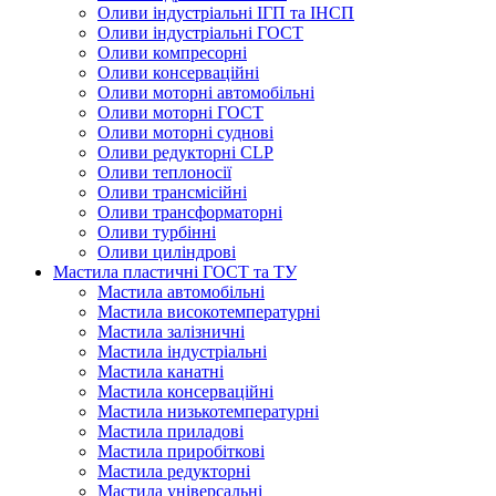
Оливи індустріальні ІГП та ІНСП
Оливи індустріальні ГОСТ
Оливи компресорні
Оливи консерваційні
Оливи моторні автомобільні
Оливи моторні ГОСТ
Оливи моторні суднові
Оливи редукторні CLP
Оливи теплоносії
Оливи трансмісійні
Оливи трансформаторні
Оливи турбінні
Оливи циліндрові
Мастила пластичні ГОСТ та ТУ
Мастила автомобільні
Мастила високотемпературні
Мастила залізничні
Мастила індустріальні
Мастила канатні
Мастила консерваційні
Мастила низькотемпературні
Мастила приладові
Мастила приробіткові
Мастила редукторні
Мастила універсальні