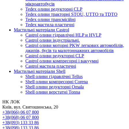
мікроавтобусів
Tedex оливи редукторні CLP
Tedex оливи тракторні STOU, UTTO та TDTO
Tedex оливи трансмісійні
Tedex мастила пластичні
Мастильні матеріали Castrol
Castrol оливи гідравлічні HLP и HVLP
Castrol оливи індустріальні.
Castrol оливи моторні PKW легкових автомобілів,
джипів, бусів та малотоннажних автомобілів
Castrol оливи редукторні CLP
Castrol оливи компресорні і вакуумні
Castrol мастила пластичні
Мастильні матеріали Shell
Shell оливи гідравлічні Tellus
Shell оливи компресорні Corena
Shell оливи редукторні Omala
Shell оливи верстатні Tonna
НК ЛОК
Київ, вул. Святошинська, 20
+38(066) 06 07 800
+38(068) 06 07 800
+38(093) 133 33 86
+38(098) 133 33 86