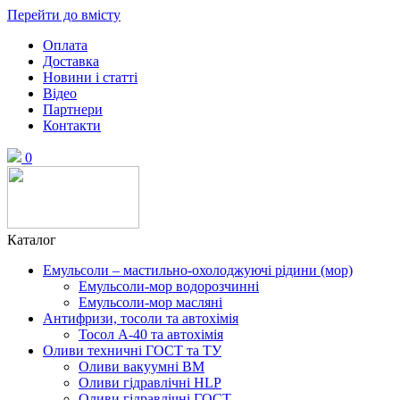
Перейти до вмісту
Оплата
Доставка
Новини і статті
Відео
Партнери
Контакти
0
Каталог
Емульсоли – мастильно-охолоджуючі рідини (мор)
Емульсоли-мор водорозчинні
Емульсоли-мор масляні
Антифризи, тосоли та автохімія
Тосол А-40 та автохімія
Оливи техничні ГОСТ та ТУ
Оливи вакуумні ВМ
Оливи гідравлічні HLP
Оливи гідравлічні ГОСТ