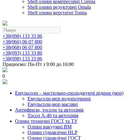
Shell оливи компресорні Corena
Shell оливи редукторні Omala
Shell оливи верстатні Tonna
+38(098) 133 33 86
+38(066) 06 07 800
+38(068) 06 07 800
+38(093) 133 33 86
+38(098) 133 33 86
Працюємо: Пн-Пт з 9:00 до 16:00
0
Емульсоли – мастильно-охолоджуючі рідини (мор)
Емульсоли-мор водорозчинні
Емульсоли-мор масляні
Антифризи, тосоли та автохімія
Тосол А-40 та автохімія
Оливи техничні ГОСТ та ТУ
Оливи вакуумні ВМ
Оливи гідравлічні HLP
Оливи гідравлічні ГОСТ