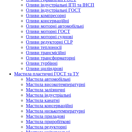
Оливи індустріальні ІГП та ІНСП
Оливи індустріальні ГОСТ
Оливи компресорні
Оливи консерваційні
Оливи моторні автомобільні
Оливи моторні ГОСТ
Оливи моторні суднові
Оливи редукторні CLP
Оливи теплоносії
Оливи трансмісійні
Оливи трансформаторні
Оливи турбінні
Оливи циліндрові
Мастила пластичні ГОСТ та ТУ
Мастила автомобільні
Мастила високотемпературні
Мастила залізничні
Мастила індустріальні
Мастила канатні
Мастила консерваційні
Мастила низькотемпературні
Мастила приладові
Мастила приробіткові
Мастила редукторні