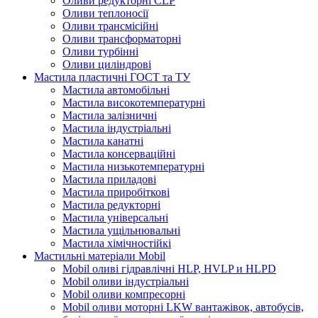
Оливи редукторні CLP
Оливи теплоносії
Оливи трансмісійні
Оливи трансформаторні
Оливи турбінні
Оливи циліндрові
Мастила пластичні ГОСТ та ТУ
Мастила автомобільні
Мастила високотемпературні
Мастила залізничні
Мастила індустріальні
Мастила канатні
Мастила консерваційні
Мастила низькотемпературні
Мастила приладові
Мастила приробіткові
Мастила редукторні
Мастила універсальні
Мастила ущільнювальні
Мастила хімічностійкі
Мастильні матеріали Mobil
Mobil оливі гідравлічні HLP, HVLP и HLPD
Mobil оливи індустріальні
Mobil оливи компресорні
Mobil оливи моторні LKW вантажівок, автобусів,