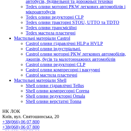
автобусів, будівельної та дорожньої техніки
Tedex оливи моторні PKW легкових автомобілів і
мікроавтобусів
Tedex оливи редукторні CLP
Tedex оливи тракторні STOU, UTTO та TDTO
Tedex оливи трансмісійні
Tedex мастила пластичні
Мастильні матеріали Castrol
Castrol оливи гідравлічні HLP и HVLP
Castrol оливи індустріальні.
Castrol оливи моторні PKW легкових автомобілів,
джипів, бусів та малотоннажних автомобілів
Castrol оливи редукторні CLP
Castrol оливи компресорні і вакуумні
Castrol мастила пластичні
Мастильні матеріали Shell
Shell оливи гідравлічні Tellus
Shell оливи компресорні Corena
Shell оливи редукторні Omala
Shell оливи верстатні Tonna
НК ЛОК
Київ, вул. Святошинська, 20
+38(066) 06 07 800
+38(068) 06 07 800