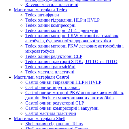
Ravenol мастила пластичні
Мастильні матеріали Tedex
Tedex антифризи
Tedex оливи гідравлічні HLP и HVLP
Tedex оливи компресорні
Tedex оливи моторні 2Т-4Т двигунів
Tedex оливи моторні LKW моторні вантажівок,
автобусів, будівельної та дорожньої техніки
Tedex оливи моторні PKW легкових автомобілів і
мікроавтобусів
Tedex оливи редукторні CLP
Tedex оливи тракторні STOU, UTTO та TDTO
Tedex оливи трансмісійні
Tedex мастила пластичні
Мастильні матеріали Castrol
Castrol оливи гідравлічні HLP и HVLP
Castrol оливи індустріальні.
Castrol оливи моторні PKW легкових автомобілів,
джипів, бусів та малотоннажних автомобілів
Castrol оливи редукторні CLP
Castrol оливи компресорні і вакуумні
Castrol мастила пластичні
Мастильні матеріали Shell
Shell оливи гідравлічні Tellus
Shell оливи компресорні Corena