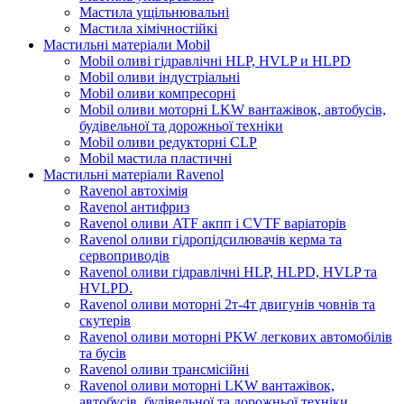
Мастила ущільнювальні
Мастила хімічностійкі
Мастильні матеріали Mobil
Mobil оливі гідравлічні HLP, HVLP и HLPD
Mobil оливи індустріальні
Mobil оливи компресорні
Mobil оливи моторні LKW вантажівок, автобусів,
будівельної та дорожньої техніки
Mobil оливи редукторні CLP
Mobil мастила пластичні
Мастильні матеріали Ravenol
Ravenol автохімія
Ravenol антифриз
Ravenol оливи ATF акпп і CVTF варіаторів
Ravenol оливи гідропідсилювачів керма та
сервоприводів
Ravenol оливи гідравлічні HLP, HLPD, HVLP та
HVLPD.
Ravenol оливи моторні 2т-4т двигунів човнів та
скутерів
Ravenol оливи моторні PKW легкових автомобілів
та бусів
Ravenol оливи трансмісійні
Ravenol оливи моторні LKW вантажівок,
автобусів, будівельної та дорожньої техніки