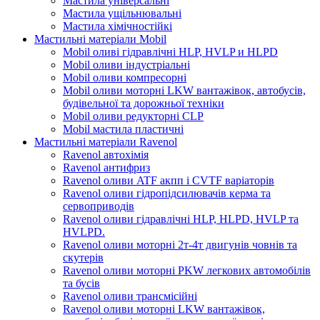
Мастила універсальні
Мастила ущільнювальні
Мастила хімічностійкі
Мастильні матеріали Mobil
Mobil оливі гідравлічні HLP, HVLP и HLPD
Mobil оливи індустріальні
Mobil оливи компресорні
Mobil оливи моторні LKW вантажівок, автобусів,
будівельної та дорожньої техніки
Mobil оливи редукторні CLP
Mobil мастила пластичні
Мастильні матеріали Ravenol
Ravenol автохімія
Ravenol антифриз
Ravenol оливи ATF акпп і CVTF варіаторів
Ravenol оливи гідропідсилювачів керма та
сервоприводів
Ravenol оливи гідравлічні HLP, HLPD, HVLP та
HVLPD.
Ravenol оливи моторні 2т-4т двигунів човнів та
скутерів
Ravenol оливи моторні PKW легкових автомобілів
та бусів
Ravenol оливи трансмісійні
Ravenol оливи моторні LKW вантажівок,