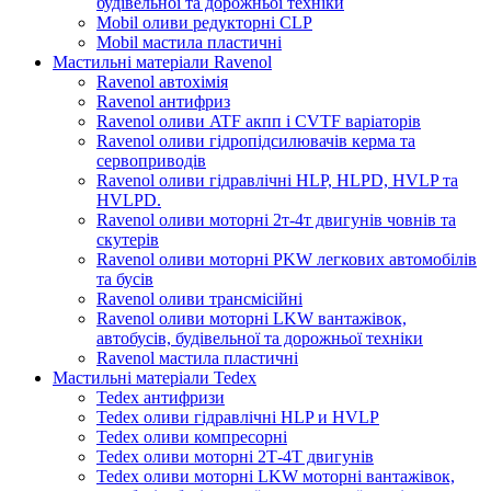
будівельної та дорожньої техніки
Mobil оливи редукторні CLP
Mobil мастила пластичні
Мастильні матеріали Ravenol
Ravenol автохімія
Ravenol антифриз
Ravenol оливи ATF акпп і CVTF варіаторів
Ravenol оливи гідропідсилювачів керма та
сервоприводів
Ravenol оливи гідравлічні HLP, HLPD, HVLP та
HVLPD.
Ravenol оливи моторні 2т-4т двигунів човнів та
скутерів
Ravenol оливи моторні PKW легкових автомобілів
та бусів
Ravenol оливи трансмісійні
Ravenol оливи моторні LKW вантажівок,
автобусів, будівельної та дорожньої техніки
Ravenol мастила пластичні
Мастильні матеріали Tedex
Tedex антифризи
Tedex оливи гідравлічні HLP и HVLP
Tedex оливи компресорні
Tedex оливи моторні 2Т-4Т двигунів
Tedex оливи моторні LKW моторні вантажівок,