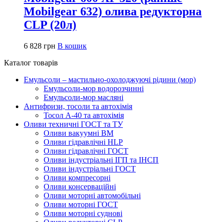
Mobilgear 632) олива редукторна
CLP (20л)
6 828
грн
В кошик
Каталог товарів
Емульсоли – мастильно-охолоджуючі рідини (мор)
Емульсоли-мор водорозчинні
Емульсоли-мор масляні
Антифризи, тосоли та автохімія
Тосол А-40 та автохімія
Оливи техничні ГОСТ та ТУ
Оливи вакуумні ВМ
Оливи гідравлічні HLP
Оливи гідравлічні ГОСТ
Оливи індустріальні ІГП та ІНСП
Оливи індустріальні ГОСТ
Оливи компресорні
Оливи консерваційні
Оливи моторні автомобільні
Оливи моторні ГОСТ
Оливи моторні суднові