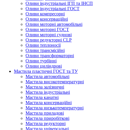
Оливи індустріальні ІГП та ІНСП
Оливи індустріальні ГОСТ
Оливи компресорні
Оливи консерваційні
Оливи моторні автомобільні
Оливи моторні ГОСТ
Оливи моторні суднові
Оливи редукторні CLP
Оливи теплоносії
Оливи трансмісійні
Оливи трансформаторні
Оливи турбінні
Оливи циліндрові
Мастила пластичні ГОСТ та ТУ
Мастила автомобільні
Мастила високотемпературні
Мастила залізничні
Мастила індустріальні
Мастила канатні
Мастила консерваційні
Мастила низькотемпературні
Мастила приладові
Мастила приробіткові
Мастила редукторні
Мастила універсальні