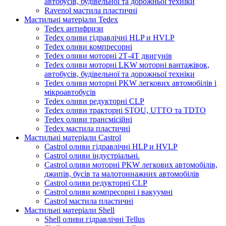
автобусів, будівельної та дорожньої техніки
Ravenol мастила пластичні
Мастильні матеріали Tedex
Tedex антифризи
Tedex оливи гідравлічні HLP и HVLP
Tedex оливи компресорні
Tedex оливи моторні 2Т-4Т двигунів
Tedex оливи моторні LKW моторні вантажівок,
автобусів, будівельної та дорожньої техніки
Tedex оливи моторні PKW легкових автомобілів і
мікроавтобусів
Tedex оливи редукторні CLP
Tedex оливи тракторні STOU, UTTO та TDTO
Tedex оливи трансмісійні
Tedex мастила пластичні
Мастильні матеріали Castrol
Castrol оливи гідравлічні HLP и HVLP
Castrol оливи індустріальні.
Castrol оливи моторні PKW легкових автомобілів,
джипів, бусів та малотоннажних автомобілів
Castrol оливи редукторні CLP
Castrol оливи компресорні і вакуумні
Castrol мастила пластичні
Мастильні матеріали Shell
Shell оливи гідравлічні Tellus