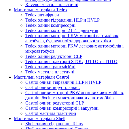
Ravenol мастила пластичні
Мастильні матеріали Tedex
Tedex антифризи
Tedex оливи гідравлічні HLP и HVLP
Tedex оливи компресорні
Tedex оливи моторні 2Т-4Т двигунів
Tedex оливи моторні LKW моторні вантажівок,
автобусів, будівельної та дорожньої техніки
Tedex оливи моторні PKW легкових автомобілів і
мікроавтобусів
Tedex оливи редукторні CLP
Tedex оливи тракторні STOU, UTTO та TDTO
Tedex оливи трансмісійні
Tedex мастила пластичні
Мастильні матеріали Castrol
Castrol оливи гідравлічні HLP и HVLP
Castrol оливи індустріальні.
Castrol оливи моторні PKW легкових автомобілів,
джипів, бусів та малотоннажних автомобілів
Castrol оливи редукторні CLP
Castrol оливи компресорні і вакуумні
Castrol мастила пластичні
Мастильні матеріали Shell
Shell оливи гідравлічні Tellus
Shell оливи компресорні Corena