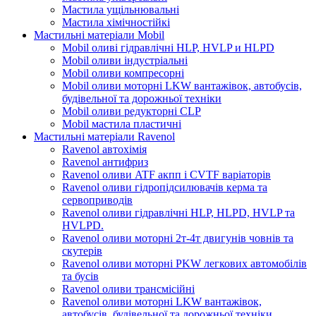
Мастила ущільнювальні
Мастила хімічностійкі
Мастильні матеріали Mobil
Mobil оливі гідравлічні HLP, HVLP и HLPD
Mobil оливи індустріальні
Mobil оливи компресорні
Mobil оливи моторні LKW вантажівок, автобусів,
будівельної та дорожньої техніки
Mobil оливи редукторні CLP
Mobil мастила пластичні
Мастильні матеріали Ravenol
Ravenol автохімія
Ravenol антифриз
Ravenol оливи ATF акпп і CVTF варіаторів
Ravenol оливи гідропідсилювачів керма та
сервоприводів
Ravenol оливи гідравлічні HLP, HLPD, HVLP та
HVLPD.
Ravenol оливи моторні 2т-4т двигунів човнів та
скутерів
Ravenol оливи моторні PKW легкових автомобілів
та бусів
Ravenol оливи трансмісійні
Ravenol оливи моторні LKW вантажівок,
автобусів, будівельної та дорожньої техніки