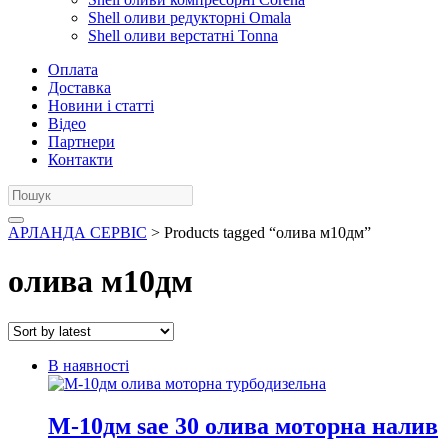
Shell оливи редукторні Omala
Shell оливи верстатні Tonna
Оплата
Доставка
Новини і статті
Відео
Партнери
Контакти
АРЛАНДА СЕРВІС
> Products tagged “олива м10дм”
олива м10дм
В наявності
М-10дм sae 30 олива моторна налив