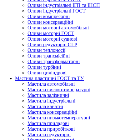
Оливи індустріальні ІГП та ІНСП
Оливи індустріальні ГОСТ
Оливи компресорні
Оливи консерваційні
Оливи моторні автомобільні
Оливи моторні ГОСТ
Оливи моторні суднові
Оливи редукторні CLP
Оливи теплоносії
Оливи трансмісійні
Оливи трансформаторні
Оливи турбінні
Оливи циліндрові
Мастила пластичні ГОСТ та ТУ
Мастила автомобільні
Мастила високотемпературні
Мастила залізничні
Мастила індустріальні
Мастила канатні
Мастила консерваційні
Мастила низькотемпературні
Мастила приладові
Мастила приробіткові
Мастила редукторні