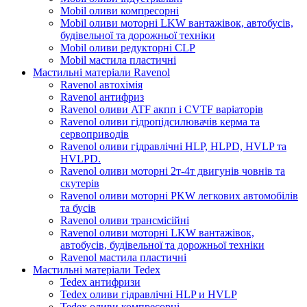
Mobil оливи компресорні
Mobil оливи моторні LKW вантажівок, автобусів,
будівельної та дорожньої техніки
Mobil оливи редукторні CLP
Mobil мастила пластичні
Мастильні матеріали Ravenol
Ravenol автохімія
Ravenol антифриз
Ravenol оливи ATF акпп і CVTF варіаторів
Ravenol оливи гідропідсилювачів керма та
сервоприводів
Ravenol оливи гідравлічні HLP, HLPD, HVLP та
HVLPD.
Ravenol оливи моторні 2т-4т двигунів човнів та
скутерів
Ravenol оливи моторні PKW легкових автомобілів
та бусів
Ravenol оливи трансмісійні
Ravenol оливи моторні LKW вантажівок,
автобусів, будівельної та дорожньої техніки
Ravenol мастила пластичні
Мастильні матеріали Tedex
Tedex антифризи
Tedex оливи гідравлічні HLP и HVLP
Tedex оливи компресорні