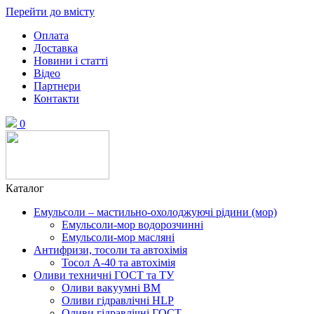
Перейти до вмісту
Оплата
Доставка
Новини і статті
Відео
Партнери
Контакти
0
Каталог
Емульсоли – мастильно-охолоджуючі рідини (мор)
Емульсоли-мор водорозчинні
Емульсоли-мор масляні
Антифризи, тосоли та автохімія
Тосол А-40 та автохімія
Оливи техничні ГОСТ та ТУ
Оливи вакуумні ВМ
Оливи гідравлічні HLP
Оливи гідравлічні ГОСТ