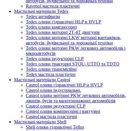
автобусів, будівельної та дорожньої техніки
Ravenol мастила пластичні
Мастильні матеріали Tedex
Tedex антифризи
Tedex оливи гідравлічні HLP и HVLP
Tedex оливи компресорні
Tedex оливи моторні 2Т-4Т двигунів
Tedex оливи моторні LKW моторні вантажівок,
автобусів, будівельної та дорожньої техніки
Tedex оливи моторні PKW легкових автомобілів і
мікроавтобусів
Tedex оливи редукторні CLP
Tedex оливи тракторні STOU, UTTO та TDTO
Tedex оливи трансмісійні
Tedex мастила пластичні
Мастильні матеріали Castrol
Castrol оливи гідравлічні HLP и HVLP
Castrol оливи індустріальні.
Castrol оливи моторні PKW легкових автомобілів,
джипів, бусів та малотоннажних автомобілів
Castrol оливи редукторні CLP
Castrol оливи компресорні і вакуумні
Castrol мастила пластичні
Мастильні матеріали Shell
Shell оливи гідравлічні Tellus