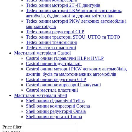
Tedex оливи моторні 2Т-4Т двигунів
Tedex оливи моторні LKW моторні вантажівок,
автобусів, будівельної та дорожньої техніки
Tedex оливи моторні PKW легкових автомобілів і
мікроавтобусів
Tedex оливи редукторні CLP
Tedex оливи тракторні STOU, UTTO та TDTO
Tedex оливи трансмісійні
Tedex мастила пластичні
Мастильні матеріали Castrol
Castrol оливи гідравлічні HLP и HVLP
Castrol оливи індустріальні.
Castrol оливи моторні PKW легкових автомобілів,
джипів, бусів та малотоннажних автомобілів
Castrol оливи редукторні CLP
Castrol оливи компресорні і вакуумні
Castrol мастила пластичні
Мастильні матеріали Shell
Shell оливи гідравлічні Tellus
Shell оливи компресорні Corena
Shell оливи редукторні Omala
Shell оливи верстатні Tonna
Price filter