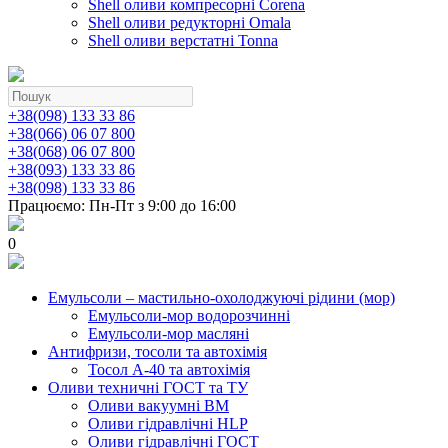
Shell оливи компресорні Corena
Shell оливи редукторні Omala
Shell оливи верстатні Tonna
+38(098) 133 33 86
+38(066) 06 07 800
+38(068) 06 07 800
+38(093) 133 33 86
+38(098) 133 33 86
Працюємо: Пн-Пт з 9:00 до 16:00
0
Емульсоли – мастильно-охолоджуючі рідини (мор)
Емульсоли-мор водорозчинні
Емульсоли-мор масляні
Антифризи, тосоли та автохімія
Тосол А-40 та автохімія
Оливи техничні ГОСТ та ТУ
Оливи вакуумні ВМ
Оливи гідравлічні HLP
Оливи гідравлічні ГОСТ