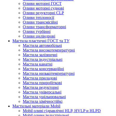
Оливи моторні ГОСТ
Оливи моторні суднові
Оливи редукторні CLP
Оливи теплоносії
Оливи трансмісійні
Оливи трансформаторні
Оливи турбінні
Оливи циліндрові
Мастила пластичні ГОСТ та ТУ
Мастила автомобільні
Мастила високотемпературні
Мастила залізничні
Мастила індустріальні
Мастила канатні
Мастила консерваційні
Мастила низькотемпературні
Мастила приладові
Мастила приробіткові
Мастила редукторні
Мастила універсальні
Мастила ущільнювальні
Мастила хімічностійкі
Мастильні матеріали Mobil
Mobil оливі гідравлічні HLP, HVLP и HLPD
Mobil оливи індустріальні