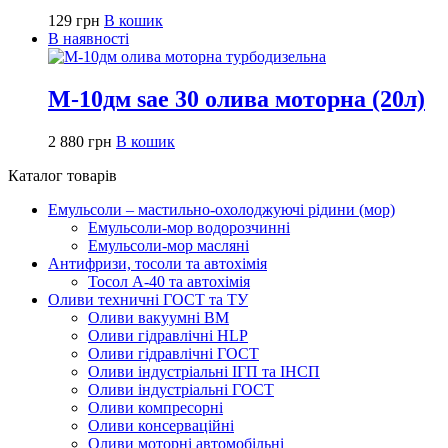
129
грн
В кошик
В наявності
М-10дм sae 30 олива моторна (20л)
2 880
грн
В кошик
Каталог товарів
Емульсоли – мастильно-охолоджуючі рідини (мор)
Емульсоли-мор водорозчинні
Емульсоли-мор масляні
Антифризи, тосоли та автохімія
Тосол А-40 та автохімія
Оливи техничні ГОСТ та ТУ
Оливи вакуумні ВМ
Оливи гідравлічні HLP
Оливи гідравлічні ГОСТ
Оливи індустріальні ІГП та ІНСП
Оливи індустріальні ГОСТ
Оливи компресорні
Оливи консерваційні
Оливи моторні автомобільні