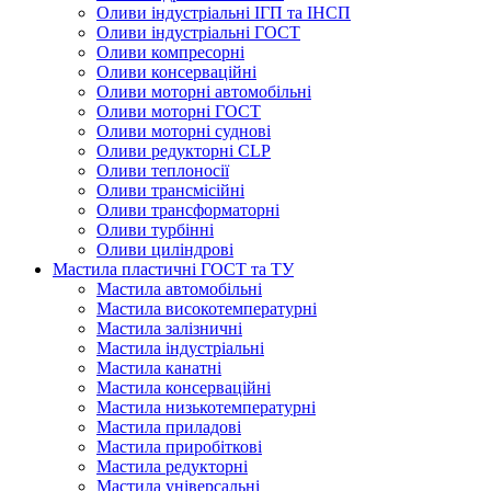
Оливи індустріальні ІГП та ІНСП
Оливи індустріальні ГОСТ
Оливи компресорні
Оливи консерваційні
Оливи моторні автомобільні
Оливи моторні ГОСТ
Оливи моторні суднові
Оливи редукторні CLP
Оливи теплоносії
Оливи трансмісійні
Оливи трансформаторні
Оливи турбінні
Оливи циліндрові
Мастила пластичні ГОСТ та ТУ
Мастила автомобільні
Мастила високотемпературні
Мастила залізничні
Мастила індустріальні
Мастила канатні
Мастила консерваційні
Мастила низькотемпературні
Мастила приладові
Мастила приробіткові
Мастила редукторні
Мастила універсальні