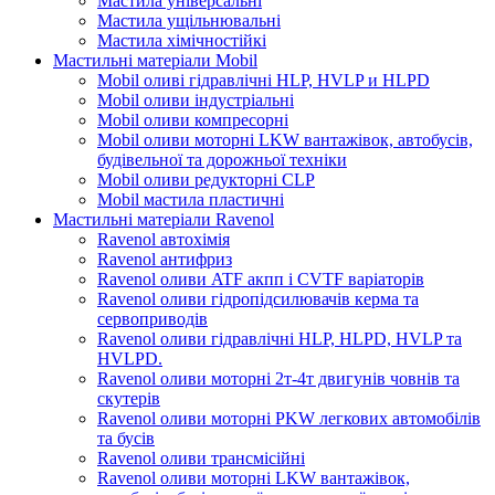
Мастила універсальні
Мастила ущільнювальні
Мастила хімічностійкі
Мастильні матеріали Mobil
Mobil оливі гідравлічні HLP, HVLP и HLPD
Mobil оливи індустріальні
Mobil оливи компресорні
Mobil оливи моторні LKW вантажівок, автобусів,
будівельної та дорожньої техніки
Mobil оливи редукторні CLP
Mobil мастила пластичні
Мастильні матеріали Ravenol
Ravenol автохімія
Ravenol антифриз
Ravenol оливи ATF акпп і CVTF варіаторів
Ravenol оливи гідропідсилювачів керма та
сервоприводів
Ravenol оливи гідравлічні HLP, HLPD, HVLP та
HVLPD.
Ravenol оливи моторні 2т-4т двигунів човнів та
скутерів
Ravenol оливи моторні PKW легкових автомобілів
та бусів
Ravenol оливи трансмісійні
Ravenol оливи моторні LKW вантажівок,