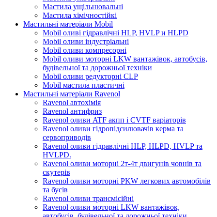
Мастила ущільнювальні
Мастила хімічностійкі
Мастильні матеріали Mobil
Mobil оливі гідравлічні HLP, HVLP и HLPD
Mobil оливи індустріальні
Mobil оливи компресорні
Mobil оливи моторні LKW вантажівок, автобусів,
будівельної та дорожньої техніки
Mobil оливи редукторні CLP
Mobil мастила пластичні
Мастильні матеріали Ravenol
Ravenol автохімія
Ravenol антифриз
Ravenol оливи ATF акпп і CVTF варіаторів
Ravenol оливи гідропідсилювачів керма та
сервоприводів
Ravenol оливи гідравлічні HLP, HLPD, HVLP та
HVLPD.
Ravenol оливи моторні 2т-4т двигунів човнів та
скутерів
Ravenol оливи моторні PKW легкових автомобілів
та бусів
Ravenol оливи трансмісійні
Ravenol оливи моторні LKW вантажівок,
автобусів, будівельної та дорожньої техніки