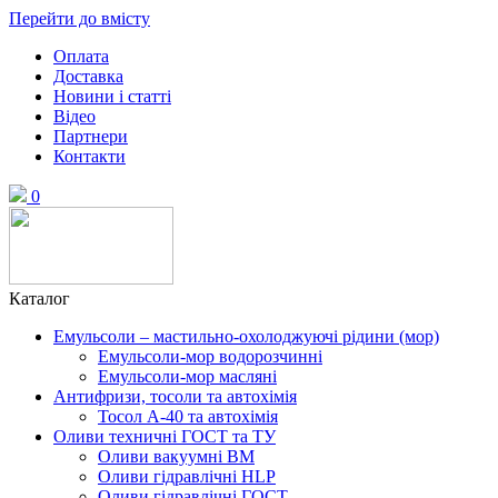
Перейти до вмісту
Оплата
Доставка
Новини і статті
Відео
Партнери
Контакти
0
Каталог
Емульсоли – мастильно-охолоджуючі рідини (мор)
Емульсоли-мор водорозчинні
Емульсоли-мор масляні
Антифризи, тосоли та автохімія
Тосол А-40 та автохімія
Оливи техничні ГОСТ та ТУ
Оливи вакуумні ВМ
Оливи гідравлічні HLP
Оливи гідравлічні ГОСТ