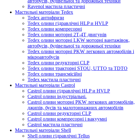
автобусів, будівельної та дорожньої техніки
Ravenol мастила пластичні
Мастильні матеріали Tedex
Tedex антифризи
Tedex оливи гідравлічні HLP и HVLP
Tedex оливи компресорні
Tedex оливи моторні 2Т-4Т двигунів
Tedex оливи моторні LKW моторні вантажівок,
автобусів, будівельної та дорожньої техніки
Tedex оливи моторні PKW легкових автомобілів і
мікроавтобусів
Tedex оливи редукторні CLP
Tedex оливи тракторні STOU, UTTO та TDTO
Tedex оливи трансмісійні
Tedex мастила пластичні
Мастильні матеріали Castrol
Castrol оливи гідравлічні HLP и HVLP
Castrol оливи індустріальні.
Castrol оливи моторні PKW легкових автомобілів,
джипів, бусів та малотоннажних автомобілів
Castrol оливи редукторні CLP
Castrol оливи компресорні і вакуумні
Castrol мастила пластичні
Мастильні матеріали Shell
Shell оливи гідравлічні Tellus