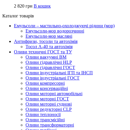
2 820
грн
В кошик
Каталог товарів
Емульсоли – мастильно-охолоджуючі рідини (мор)
Емульсоли-мор водорозчинні
Емульсоли-мор масляні
Антифризи, тосоли та автохімія
Тосол А-40 та автохімія
Оливи техничні ГОСТ та ТУ
Оливи вакуумні ВМ
Оливи гідравлічні HLP
Оливи гідравлічні ГОСТ
Оливи індустріальні ІГП та ІНСП
Оливи індустріальні ГОСТ
Оливи компресорні
Оливи консерваційні
Оливи моторні автомобільні
Оливи моторні ГОСТ
Оливи моторні суднові
Оливи редукторні CLP
Оливи теплоносії
Оливи трансмісійні
Оливи трансформаторні