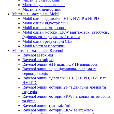
Мастила універсальні
Мастила ущільнювальні
Мастила хімічностійкі
Мастильні матеріали Mobil
Mobil оливі гідравлічні HLP, HVLP и HLPD
Mobil оливи індустріальні
Mobil оливи компресорні
Mobil оливи моторні LKW вантажівок, автобусів,
будівельної та дорожньої техніки
Mobil оливи редукторні CLP
Mobil мастила пластичні
Мастильні матеріали Ravenol
Ravenol автохімія
Ravenol антифриз
Ravenol оливи ATF акпп і CVTF варіаторів
Ravenol оливи гідропідсилювачів керма та
сервоприводів
Ravenol оливи гідравлічні HLP, HLPD, HVLP та
HVLPD.
Ravenol оливи моторні 2т-4т двигунів човнів та
скутерів
Ravenol оливи моторні PKW легкових автомобілів
та бусів
Ravenol оливи трансмісійні
Ravenol оливи моторні LKW вантажівок,