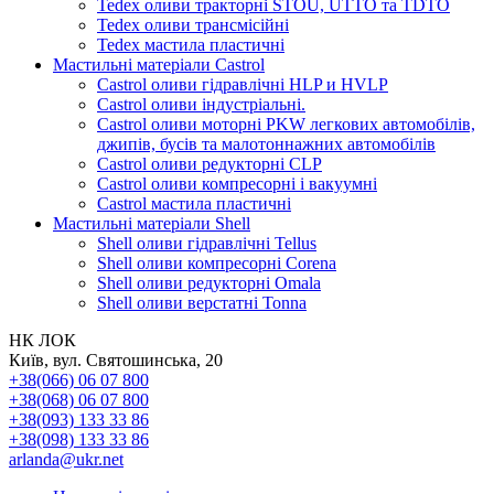
Tedex оливи тракторні STOU, UTTO та TDTO
Tedex оливи трансмісійні
Tedex мастила пластичні
Мастильні матеріали Castrol
Castrol оливи гідравлічні HLP и HVLP
Castrol оливи індустріальні.
Castrol оливи моторні PKW легкових автомобілів,
джипів, бусів та малотоннажних автомобілів
Castrol оливи редукторні CLP
Castrol оливи компресорні і вакуумні
Castrol мастила пластичні
Мастильні матеріали Shell
Shell оливи гідравлічні Tellus
Shell оливи компресорні Corena
Shell оливи редукторні Omala
Shell оливи верстатні Tonna
НК ЛОК
Київ, вул. Святошинська, 20
+38(066) 06 07 800
+38(068) 06 07 800
+38(093) 133 33 86
+38(098) 133 33 86
arlanda@ukr.net