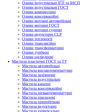
Оливи індустріальні ІГП та ІНСП
Оливи індустріальні ГОСТ
Оливи компресорні
Оливи консерваційні
Оливи моторні автомобільні
Оливи моторні ГОСТ
Оливи моторні суднові
Оливи редукторні CLP
Оливи теплоносії
Оливи трансмісійні
Оливи трансформаторні
Оливи турбінні
Оливи циліндрові
Мастила пластичні ГОСТ та ТУ
Мастила автомобільні
Мастила високотемпературні
Мастила залізничні
Мастила індустріальні
Мастила канатні
Мастила консерваційні
Мастила низькотемпературні
Мастила приладові
Мастила приробіткові
Мастила редукторні
Мастила універсальні