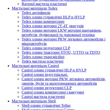
Ravenol мастила пластичні
Мастильні матеріали Tedex
Tedex антифризи
Tedex оливи гідравлічні HLP и HVLP
Tedex оливи компресорні
Tedex оливи моторні 2Т-4Т двигунів
Tedex оливи моторні LKW моторні вантажівок,
автобусів, будівельної та дорожньої техніки
Tedex оливи моторні PKW легкових автомобілів і
мікроавтобусів
Tedex оливи редукторні CLP
Tedex оливи тракторні STOU, UTTO та TDTO
Tedex оливи трансмісійні
Tedex мастила пластичні
Мастильні матеріали Castrol
Castrol оливи гідравлічні HLP и HVLP
Castrol оливи індустріальні.
Castrol оливи моторні PKW легкових автомобілів,
джипів, бусів та малотоннажних автомобілів
Castrol оливи редукторні CLP
Castrol оливи компресорні і вакуумні
Castrol мастила пластичні
Мастильні матеріали Shell
Shell оливи гідравлічні Tellus
Shell оливи компресорні Corena