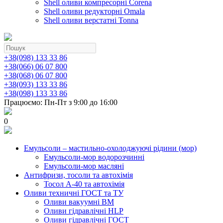
Shell оливи компресорні Corena
Shell оливи редукторні Omala
Shell оливи верстатні Tonna
+38(098) 133 33 86
+38(066) 06 07 800
+38(068) 06 07 800
+38(093) 133 33 86
+38(098) 133 33 86
Працюємо: Пн-Пт з 9:00 до 16:00
0
Емульсоли – мастильно-охолоджуючі рідини (мор)
Емульсоли-мор водорозчинні
Емульсоли-мор масляні
Антифризи, тосоли та автохімія
Тосол А-40 та автохімія
Оливи техничні ГОСТ та ТУ
Оливи вакуумні ВМ
Оливи гідравлічні HLP
Оливи гідравлічні ГОСТ