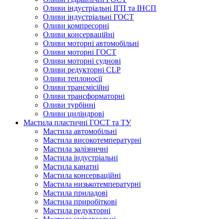
Оливи індустріальні ІГП та ІНСП
Оливи індустріальні ГОСТ
Оливи компресорні
Оливи консерваційні
Оливи моторні автомобільні
Оливи моторні ГОСТ
Оливи моторні суднові
Оливи редукторні CLP
Оливи теплоносії
Оливи трансмісійні
Оливи трансформаторні
Оливи турбінні
Оливи циліндрові
Мастила пластичні ГОСТ та ТУ
Мастила автомобільні
Мастила високотемпературні
Мастила залізничні
Мастила індустріальні
Мастила канатні
Мастила консерваційні
Мастила низькотемпературні
Мастила приладові
Мастила приробіткові
Мастила редукторні