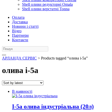
Shell оливи редукторні Omala
Shell оливи верстатні Tonna
Оплата
Доставка
Новини і статті
Відео
Партнери
Контакти
АРЛАНДА СЕРВІС
> Products tagged “олива і-5а”
олива і-5а
В наявності
І-5а олива індустріальна (20л)