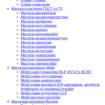
Оливи турбінні
Оливи циліндрові
Мастила пластичні ГОСТ та ТУ
Мастила автомобільні
Мастила високотемпературні
Мастила залізничні
Мастила індустріальні
Мастила канатні
Мастила консерваційні
Мастила низькотемпературні
Мастила приладові
Мастила приробіткові
Мастила редукторні
Мастила універсальні
Мастила ущільнювальні
Мастила хімічностійкі
Мастильні матеріали Mobil
Mobil оливі гідравлічні HLP, HVLP и HLPD
Mobil оливи індустріальні
Mobil оливи компресорні
Mobil оливи моторні LKW вантажівок, автобусів,
будівельної та дорожньої техніки
Mobil оливи редукторні CLP
Mobil мастила пластичні
Мастильні матеріали Ravenol