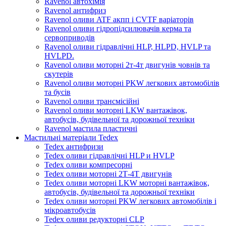
Ravenol автохімія
Ravenol антифриз
Ravenol оливи ATF акпп і CVTF варіаторів
Ravenol оливи гідропідсилювачів керма та
сервоприводів
Ravenol оливи гідравлічні HLP, HLPD, HVLP та
HVLPD.
Ravenol оливи моторні 2т-4т двигунів човнів та
скутерів
Ravenol оливи моторні PKW легкових автомобілів
та бусів
Ravenol оливи трансмісійні
Ravenol оливи моторні LKW вантажівок,
автобусів, будівельної та дорожньої техніки
Ravenol мастила пластичні
Мастильні матеріали Tedex
Tedex антифризи
Tedex оливи гідравлічні HLP и HVLP
Tedex оливи компресорні
Tedex оливи моторні 2Т-4Т двигунів
Tedex оливи моторні LKW моторні вантажівок,
автобусів, будівельної та дорожньої техніки
Tedex оливи моторні PKW легкових автомобілів і
мікроавтобусів
Tedex оливи редукторні CLP