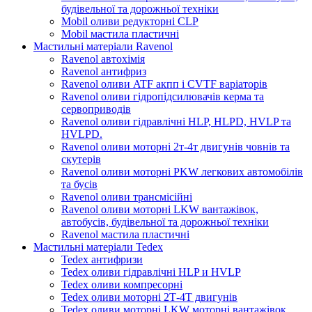
будівельної та дорожньої техніки
Mobil оливи редукторні CLP
Mobil мастила пластичні
Мастильні матеріали Ravenol
Ravenol автохімія
Ravenol антифриз
Ravenol оливи ATF акпп і CVTF варіаторів
Ravenol оливи гідропідсилювачів керма та
сервоприводів
Ravenol оливи гідравлічні HLP, HLPD, HVLP та
HVLPD.
Ravenol оливи моторні 2т-4т двигунів човнів та
скутерів
Ravenol оливи моторні PKW легкових автомобілів
та бусів
Ravenol оливи трансмісійні
Ravenol оливи моторні LKW вантажівок,
автобусів, будівельної та дорожньої техніки
Ravenol мастила пластичні
Мастильні матеріали Tedex
Tedex антифризи
Tedex оливи гідравлічні HLP и HVLP
Tedex оливи компресорні
Tedex оливи моторні 2Т-4Т двигунів
Tedex оливи моторні LKW моторні вантажівок,