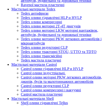
автобусів, будівельної та дорожньої техніки
Ravenol мастила пластичні
Мастильні матеріали Tedex
Tedex антифризи
Tedex оливи гідравлічні HLP и HVLP
Tedex оливи компресорні
Tedex оливи моторні 2Т-4Т двигунів
Tedex оливи моторні LKW моторні вантажівок,
автобусів, будівельної та дорожньої техніки
Tedex оливи моторні PKW легкових автомобілів і
мікроавтобусів
Tedex оливи редукторні CLP
Tedex оливи тракторні STOU, UTTO та TDTO
Tedex оливи трансмісійні
Tedex мастила пластичні
Мастильні матеріали Castrol
Castrol оливи гідравлічні HLP и HVLP
Castrol оливи індустріальні.
Castrol оливи моторні PKW легкових автомобілів,
джипів, бусів та малотоннажних автомобілів
Castrol оливи редукторні CLP
Castrol оливи компресорні і вакуумні
Castrol мастила пластичні
Мастильні матеріали Shell
Shell оливи гідравлічні Tellus