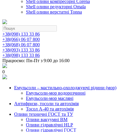
Shell оливи компресорні Corena
Shell оливи редукторні Omala
Shell оливи верстатні Tonna
+38(098) 133 33 86
+38(066) 06 07 800
+38(068) 06 07 800
+38(093) 133 33 86
+38(098) 133 33 86
Працюємо: Пн-Пт з 9:00 до 16:00
0
Емульсоли – мастильно-охолоджуючі рідини (мор)
Емульсоли-мор водорозчинні
Емульсоли-мор масляні
Антифризи, тосоли та автохімія
Тосол А-40 та автохімія
Оливи техничні ГОСТ та ТУ
Оливи вакуумні ВМ
Оливи гідравлічні HLP
Оливи гідравлічні ГОСТ