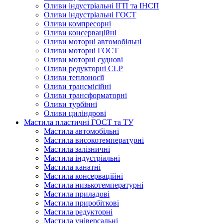
Оливи індустріальні ІГП та ІНСП
Оливи індустріальні ГОСТ
Оливи компресорні
Оливи консерваційні
Оливи моторні автомобільні
Оливи моторні ГОСТ
Оливи моторні суднові
Оливи редукторні CLP
Оливи теплоносії
Оливи трансмісійні
Оливи трансформаторні
Оливи турбінні
Оливи циліндрові
Мастила пластичні ГОСТ та ТУ
Мастила автомобільні
Мастила високотемпературні
Мастила залізничні
Мастила індустріальні
Мастила канатні
Мастила консерваційні
Мастила низькотемпературні
Мастила приладові
Мастила приробіткові
Мастила редукторні
Мастила універсальні