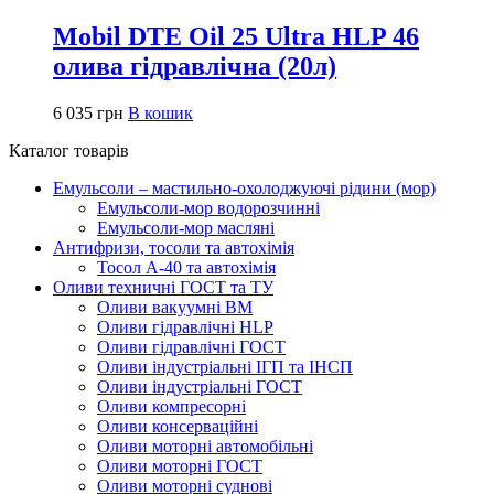
Mobil DTE Oil 25 Ultra HLP 46
олива гідравлічна (20л)
6 035
грн
В кошик
Каталог товарів
Емульсоли – мастильно-охолоджуючі рідини (мор)
Емульсоли-мор водорозчинні
Емульсоли-мор масляні
Антифризи, тосоли та автохімія
Тосол А-40 та автохімія
Оливи техничні ГОСТ та ТУ
Оливи вакуумні ВМ
Оливи гідравлічні HLP
Оливи гідравлічні ГОСТ
Оливи індустріальні ІГП та ІНСП
Оливи індустріальні ГОСТ
Оливи компресорні
Оливи консерваційні
Оливи моторні автомобільні
Оливи моторні ГОСТ
Оливи моторні суднові