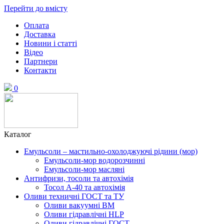
Перейти до вмісту
Оплата
Доставка
Новини і статті
Відео
Партнери
Контакти
0
Каталог
Емульсоли – мастильно-охолоджуючі рідини (мор)
Емульсоли-мор водорозчинні
Емульсоли-мор масляні
Антифризи, тосоли та автохімія
Тосол А-40 та автохімія
Оливи техничні ГОСТ та ТУ
Оливи вакуумні ВМ
Оливи гідравлічні HLP
Оливи гідравлічні ГОСТ