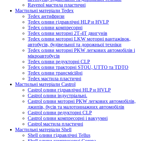
Ravenol мастила пластичні
Мастильні матеріали Tedex
Tedex антифризи
Tedex оливи гідравлічні HLP и HVLP
Tedex оливи компресорні
Tedex оливи моторні 2Т-4Т двигунів
Tedex оливи моторні LKW моторні вантажівок,
автобусів, будівельної та дорожньої техніки
Tedex оливи моторні PKW легкових автомобілів і
мікроавтобусів
Tedex оливи редукторні CLP
Tedex оливи тракторні STOU, UTTO та TDTO
Tedex оливи трансмісійні
Tedex мастила пластичні
Мастильні матеріали Castrol
Castrol оливи гідравлічні HLP и HVLP
Castrol оливи індустріальні.
Castrol оливи моторні PKW легкових автомобілів,
джипів, бусів та малотоннажних автомобілів
Castrol оливи редукторні CLP
Castrol оливи компресорні і вакуумні
Castrol мастила пластичні
Мастильні матеріали Shell
Shell оливи гідравлічні Tellus
Shell оливи компресорні Corena