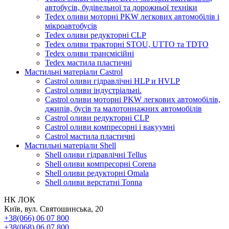
автобусів, будівельної та дорожньої техніки
Tedex оливи моторні PKW легкових автомобілів і
мікроавтобусів
Tedex оливи редукторні CLP
Tedex оливи тракторні STOU, UTTO та TDTO
Tedex оливи трансмісійні
Tedex мастила пластичні
Мастильні матеріали Castrol
Castrol оливи гідравлічні HLP и HVLP
Castrol оливи індустріальні.
Castrol оливи моторні PKW легкових автомобілів,
джипів, бусів та малотоннажних автомобілів
Castrol оливи редукторні CLP
Castrol оливи компресорні і вакуумні
Castrol мастила пластичні
Мастильні матеріали Shell
Shell оливи гідравлічні Tellus
Shell оливи компресорні Corena
Shell оливи редукторні Omala
Shell оливи верстатні Tonna
НК ЛОК
Київ, вул. Святошинська, 20
+38(066) 06 07 800
+38(068) 06 07 800