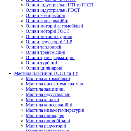
Оливи індустріальні ІГП та ІНСП
Оливи індустріальні ГОСТ
Оливи компресорні
Оливи консерваційні
Оливи моторні автомобільні
Оливи моторні ГОСТ
Оливи моторні суднові
Оливи редукторні CLP
Оливи теплоносії
Оливи трансмісійні
Оливи трансформаторні
Оливи турбінні
Оливи циліндрові
Мастила пластичні ГОСТ та ТУ
Мастила автомобільні
Мастила високотемпературні
Мастила залізничні
Мастила індустріальні
Мастила канатні
Мастила консерваційні
Мастила низькотемпературні
Мастила приладові
Мастила приробіткові
Мастила редукторні