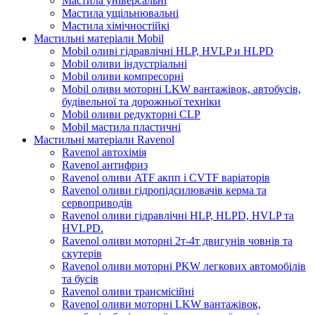
Мастила універсальні
Мастила ущільнювальні
Мастила хімічностійкі
Мастильні матеріали Mobil
Mobil оливі гідравлічні HLP, HVLP и HLPD
Mobil оливи індустріальні
Mobil оливи компресорні
Mobil оливи моторні LKW вантажівок, автобусів,
будівельної та дорожньої техніки
Mobil оливи редукторні CLP
Mobil мастила пластичні
Мастильні матеріали Ravenol
Ravenol автохімія
Ravenol антифриз
Ravenol оливи ATF акпп і CVTF варіаторів
Ravenol оливи гідропідсилювачів керма та
сервоприводів
Ravenol оливи гідравлічні HLP, HLPD, HVLP та
HVLPD.
Ravenol оливи моторні 2т-4т двигунів човнів та
скутерів
Ravenol оливи моторні PKW легкових автомобілів
та бусів
Ravenol оливи трансмісійні
Ravenol оливи моторні LKW вантажівок,