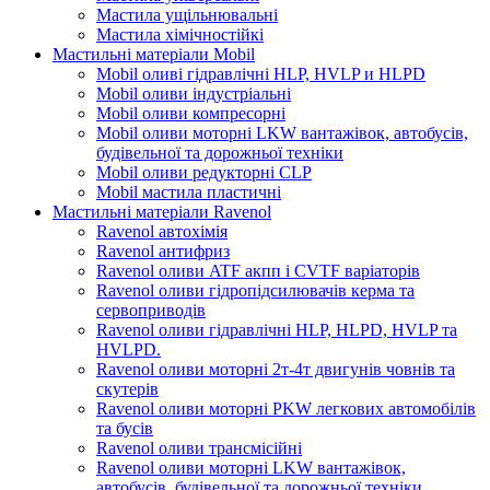
Мастила ущільнювальні
Мастила хімічностійкі
Мастильні матеріали Mobil
Mobil оливі гідравлічні HLP, HVLP и HLPD
Mobil оливи індустріальні
Mobil оливи компресорні
Mobil оливи моторні LKW вантажівок, автобусів,
будівельної та дорожньої техніки
Mobil оливи редукторні CLP
Mobil мастила пластичні
Мастильні матеріали Ravenol
Ravenol автохімія
Ravenol антифриз
Ravenol оливи ATF акпп і CVTF варіаторів
Ravenol оливи гідропідсилювачів керма та
сервоприводів
Ravenol оливи гідравлічні HLP, HLPD, HVLP та
HVLPD.
Ravenol оливи моторні 2т-4т двигунів човнів та
скутерів
Ravenol оливи моторні PKW легкових автомобілів
та бусів
Ravenol оливи трансмісійні
Ravenol оливи моторні LKW вантажівок,
автобусів, будівельної та дорожньої техніки