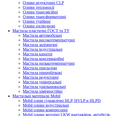
Оливи редукторні CLP
Оливи теплоносії
Оливи трансмісійні
Оливи трансформаторні
Оливи турбінні
Оливи циліндрові
Мастила пластичні ГОСТ та ТУ
Мастила автомобільні
Мастила високотемпературні
Мастила залізничні
Мастила індустріальні
Мастила канатні
Мастила консерваційні
Мастила низькотемпературні
Мастила приладові
Мастила приробіткові
Мастила редукторні
Мастила універсальні
Мастила ущільнювальні
Мастила хімічностійкі
Мастильні матеріали Mobil
Mobil оливі гідравлічні HLP, HVLP и HLPD
Mobil оливи індустріальні
Mobil оливи компресорні
Mobil оливи моторні LKW вантажівок, автобусів,