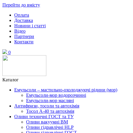
Перейти до вмісту
Оплата
Доставка
Новини і статті
Відео
Партнери
Контакти
0
Каталог
Емульсоли – мастильно-охолоджуючі рідини (мор)
Емульсоли-мор водорозчинні
Емульсоли-мор масляні
Антифризи, тосоли та автохімія
Тосол А-40 та автохімія
Оливи техничні ГОСТ та ТУ
Оливи вакуумні ВМ
Оливи гідравлічні HLP
Оливи гідравлічні ГОСТ