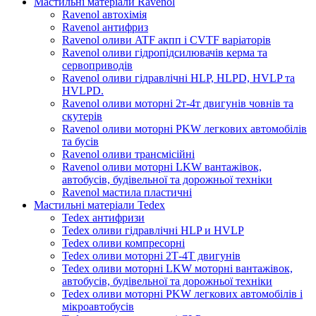
Мастильні матеріали Ravenol
Ravenol автохімія
Ravenol антифриз
Ravenol оливи ATF акпп і CVTF варіаторів
Ravenol оливи гідропідсилювачів керма та
сервоприводів
Ravenol оливи гідравлічні HLP, HLPD, HVLP та
HVLPD.
Ravenol оливи моторні 2т-4т двигунів човнів та
скутерів
Ravenol оливи моторні PKW легкових автомобілів
та бусів
Ravenol оливи трансмісійні
Ravenol оливи моторні LKW вантажівок,
автобусів, будівельної та дорожньої техніки
Ravenol мастила пластичні
Мастильні матеріали Tedex
Tedex антифризи
Tedex оливи гідравлічні HLP и HVLP
Tedex оливи компресорні
Tedex оливи моторні 2Т-4Т двигунів
Tedex оливи моторні LKW моторні вантажівок,
автобусів, будівельної та дорожньої техніки
Tedex оливи моторні PKW легкових автомобілів і
мікроавтобусів