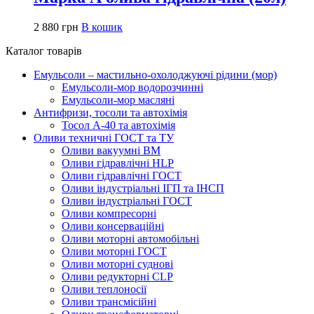
2 880
грн
В кошик
Каталог товарів
Емульсоли – мастильно-охолоджуючі рідини (мор)
Емульсоли-мор водорозчинні
Емульсоли-мор масляні
Антифризи, тосоли та автохімія
Тосол А-40 та автохімія
Оливи техничні ГОСТ та ТУ
Оливи вакуумні ВМ
Оливи гідравлічні HLP
Оливи гідравлічні ГОСТ
Оливи індустріальні ІГП та ІНСП
Оливи індустріальні ГОСТ
Оливи компресорні
Оливи консерваційні
Оливи моторні автомобільні
Оливи моторні ГОСТ
Оливи моторні суднові
Оливи редукторні CLP
Оливи теплоносії
Оливи трансмісійні