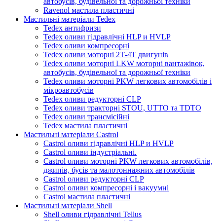
автобусів, будівельної та дорожньої техніки
Ravenol мастила пластичні
Мастильні матеріали Tedex
Tedex антифризи
Tedex оливи гідравлічні HLP и HVLP
Tedex оливи компресорні
Tedex оливи моторні 2Т-4Т двигунів
Tedex оливи моторні LKW моторні вантажівок,
автобусів, будівельної та дорожньої техніки
Tedex оливи моторні PKW легкових автомобілів і
мікроавтобусів
Tedex оливи редукторні CLP
Tedex оливи тракторні STOU, UTTO та TDTO
Tedex оливи трансмісійні
Tedex мастила пластичні
Мастильні матеріали Castrol
Castrol оливи гідравлічні HLP и HVLP
Castrol оливи індустріальні.
Castrol оливи моторні PKW легкових автомобілів,
джипів, бусів та малотоннажних автомобілів
Castrol оливи редукторні CLP
Castrol оливи компресорні і вакуумні
Castrol мастила пластичні
Мастильні матеріали Shell
Shell оливи гідравлічні Tellus