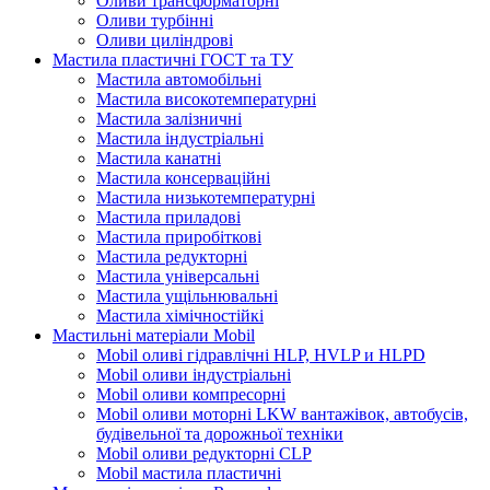
Оливи трансформаторні
Оливи турбінні
Оливи циліндрові
Мастила пластичні ГОСТ та ТУ
Мастила автомобільні
Мастила високотемпературні
Мастила залізничні
Мастила індустріальні
Мастила канатні
Мастила консерваційні
Мастила низькотемпературні
Мастила приладові
Мастила приробіткові
Мастила редукторні
Мастила універсальні
Мастила ущільнювальні
Мастила хімічностійкі
Мастильні матеріали Mobil
Mobil оливі гідравлічні HLP, HVLP и HLPD
Mobil оливи індустріальні
Mobil оливи компресорні
Mobil оливи моторні LKW вантажівок, автобусів,
будівельної та дорожньої техніки
Mobil оливи редукторні CLP
Mobil мастила пластичні