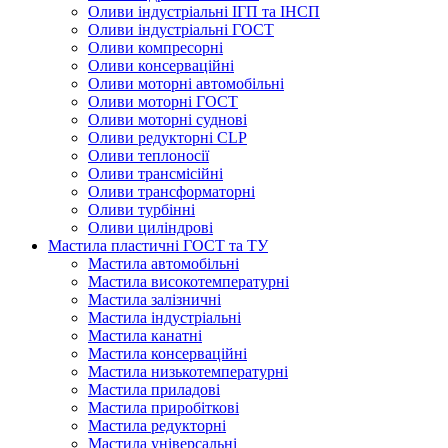
Оливи індустріальні ІГП та ІНСП
Оливи індустріальні ГОСТ
Оливи компресорні
Оливи консерваційні
Оливи моторні автомобільні
Оливи моторні ГОСТ
Оливи моторні суднові
Оливи редукторні CLP
Оливи теплоносії
Оливи трансмісійні
Оливи трансформаторні
Оливи турбінні
Оливи циліндрові
Мастила пластичні ГОСТ та ТУ
Мастила автомобільні
Мастила високотемпературні
Мастила залізничні
Мастила індустріальні
Мастила канатні
Мастила консерваційні
Мастила низькотемпературні
Мастила приладові
Мастила приробіткові
Мастила редукторні
Мастила універсальні