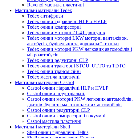
Ravenol мастила пластичні
Мастильні матеріали Tedex
Tedex антифризи
Tedex оливи гідравлічні HLP и HVLP
Tedex оливи компресорні
Tedex оливи моторні 2Т-4Т двигунів
Tedex оливи моторні LKW моторні вантажівок,
автобусів, будівельної та дорожньої техніки
Tedex оливи моторні PKW легкових автомобілів і
мікроавтобусів
Tedex оливи редукторні CLP
Tedex оливи тракторні STOU, UTTO та TDTO
Tedex оливи трансмісійні
Tedex мастила пластичні
Мастильні матеріали Castrol
Castrol оливи гідравлічні HLP и HVLP
Castrol оливи індустріальні.
Castrol оливи моторні PKW легкових автомобілів,
джипів, бусів та малотоннажних автомобілів
Castrol оливи редукторні CLP
Castrol оливи компресорні і вакуумні
Castrol мастила пластичні
Мастильні матеріали Shell
Shell оливи гідравлічні Tellus
Shell оливи компресорні Corena