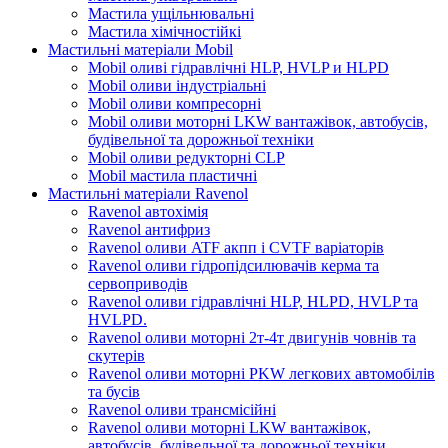
Мастила ущільнювальні
Мастила хімічностійкі
Мастильні матеріали Mobil
Mobil оливі гідравлічні HLP, HVLP и HLPD
Mobil оливи індустріальні
Mobil оливи компресорні
Mobil оливи моторні LKW вантажівок, автобусів,
будівельної та дорожньої техніки
Mobil оливи редукторні CLP
Mobil мастила пластичні
Мастильні матеріали Ravenol
Ravenol автохімія
Ravenol антифриз
Ravenol оливи ATF акпп і CVTF варіаторів
Ravenol оливи гідропідсилювачів керма та
сервоприводів
Ravenol оливи гідравлічні HLP, HLPD, HVLP та
HVLPD.
Ravenol оливи моторні 2т-4т двигунів човнів та
скутерів
Ravenol оливи моторні PKW легкових автомобілів
та бусів
Ravenol оливи трансмісійні
Ravenol оливи моторні LKW вантажівок,
автобусів, будівельної та дорожньої техніки