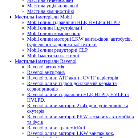
Мастила універсальні
Мастила ущільнювальні
Мастила хімічностійкі
Мастильні матеріали Mobil
Mobil оливі гідравлічні HLP, HVLP и HLPD
Mobil оливи індустріальні
Mobil оливи компресорні
Mobil оливи моторні LKW вантажівок, автобусів,
будівельної та дорожньої техніки
Mobil оливи редукторні CLP
Mobil мастила пластичні
Мастильні матеріали Ravenol
Ravenol автохімія
Ravenol антифриз
Ravenol оливи ATF акпп і CVTF варіаторів
Ravenol оливи гідропідсилювачів керма та
сервоприводів
Ravenol оливи гідравлічні HLP, HLPD, HVLP та
HVLPD.
Ravenol оливи моторні 2т-4т двигунів човнів та
скутерів
Ravenol оливи моторні PKW легкових автомобілів
та бусів
Ravenol оливи трансмісійні
Ravenol оливи моторні LKW вантажівок,