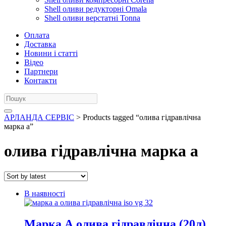
Shell оливи редукторні Omala
Shell оливи верстатні Tonna
Оплата
Доставка
Новини і статті
Відео
Партнери
Контакти
АРЛАНДА СЕРВІС
> Products tagged “олива гідравлічна
марка а”
олива гідравлічна марка а
В наявності
Марка А олива гідравлічна (20л)