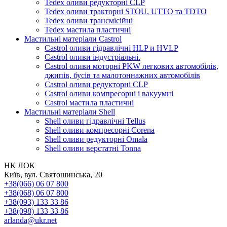
Tedex оливи редукторні CLP
Tedex оливи тракторні STOU, UTTO та TDTO
Tedex оливи трансмісійні
Tedex мастила пластичні
Мастильні матеріали Castrol
Castrol оливи гідравлічні HLP и HVLP
Castrol оливи індустріальні.
Castrol оливи моторні PKW легкових автомобілів,
джипів, бусів та малотоннажних автомобілів
Castrol оливи редукторні CLP
Castrol оливи компресорні і вакуумні
Castrol мастила пластичні
Мастильні матеріали Shell
Shell оливи гідравлічні Tellus
Shell оливи компресорні Corena
Shell оливи редукторні Omala
Shell оливи верстатні Tonna
НК ЛОК
Київ, вул. Святошинська, 20
+38(066) 06 07 800
+38(068) 06 07 800
+38(093) 133 33 86
+38(098) 133 33 86
arlanda@ukr.net