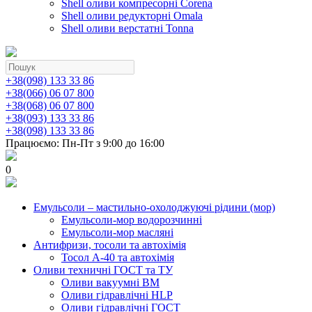
Shell оливи компресорні Corena
Shell оливи редукторні Omala
Shell оливи верстатні Tonna
+38(098) 133 33 86
+38(066) 06 07 800
+38(068) 06 07 800
+38(093) 133 33 86
+38(098) 133 33 86
Працюємо: Пн-Пт з 9:00 до 16:00
0
Емульсоли – мастильно-охолоджуючі рідини (мор)
Емульсоли-мор водорозчинні
Емульсоли-мор масляні
Антифризи, тосоли та автохімія
Тосол А-40 та автохімія
Оливи техничні ГОСТ та ТУ
Оливи вакуумні ВМ
Оливи гідравлічні HLP
Оливи гідравлічні ГОСТ