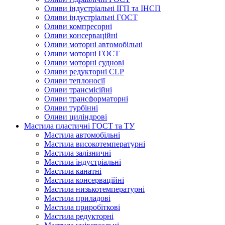
Оливи індустріальні ІГП та ІНСП
Оливи індустріальні ГОСТ
Оливи компресорні
Оливи консерваційні
Оливи моторні автомобільні
Оливи моторні ГОСТ
Оливи моторні суднові
Оливи редукторні CLP
Оливи теплоносії
Оливи трансмісійні
Оливи трансформаторні
Оливи турбінні
Оливи циліндрові
Мастила пластичні ГОСТ та ТУ
Мастила автомобільні
Мастила високотемпературні
Мастила залізничні
Мастила індустріальні
Мастила канатні
Мастила консерваційні
Мастила низькотемпературні
Мастила приладові
Мастила приробіткові
Мастила редукторні