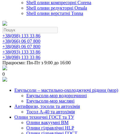
Shell оливи компресорні Corena
Shell оливи редукторні Omala
Shell оливи верстатні Tonna
+38(098) 133 33 86
+38(066) 06 07 800
+38(068) 06 07 800
+38(093) 133 33 86
+38(098) 133 33 86
Працюємо: Пн-Пт з 9:00 до 16:00
0
Емульсоли – мастильно-охолоджуючі рідини (мор)
Емульсоли-мор водорозчинні
Емульсоли-мор масляні
Антифризи, тосоли та автохімія
Тосол А-40 та автохімія
Оливи техничні ГОСТ та ТУ
Оливи вакуумні ВМ
Оливи гідравлічні HLP
Оливи гідравлічні ГОСТ