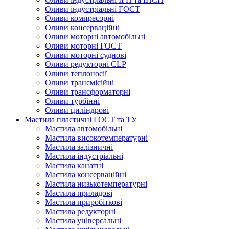
Оливи індустріальні ГОСТ
Оливи компресорні
Оливи консерваційні
Оливи моторні автомобільні
Оливи моторні ГОСТ
Оливи моторні суднові
Оливи редукторні CLP
Оливи теплоносії
Оливи трансмісійні
Оливи трансформаторні
Оливи турбінні
Оливи циліндрові
Мастила пластичні ГОСТ та ТУ
Мастила автомобільні
Мастила високотемпературні
Мастила залізничні
Мастила індустріальні
Мастила канатні
Мастила консерваційні
Мастила низькотемпературні
Мастила приладові
Мастила приробіткові
Мастила редукторні
Мастила універсальні