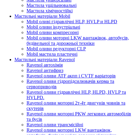
Мастила ущільнювальні
Мастила хімічностійкі
Мастильні матеріали Mobil
Mobil оливі гідравлічні HLP, HVLP и HLPD
Mobil оливи індустріальні
Mobil оливи компресорні
Mobil оливи моторні LKW вантажівок, автобусів,
будівельної та дорожньої техніки
Mobil оливи редукторні CLP
Mobil мастила пластичні
Мастильні матеріали Ravenol
Ravenol автохімія
Ravenol антифриз
Ravenol оливи ATF акпп і CVTF варіаторів
Ravenol оливи гідропідсилювачів керма та
сервоприводів
Ravenol оливи гідравлічні HLP, HLPD, HVLP та
HVLPD.
Ravenol оливи моторні 2т-4т двигунів човнів та
скутерів
Ravenol оливи моторні PKW легкових автомобілів
та бусів
Ravenol оливи трансмісійні
Ravenol оливи моторні LKW вантажівок,