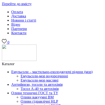
Перейти до вмісту
Оплата
Доставка
Новини і статті
Відео
Партнери
Контакти
0
Каталог
Емульсоли – мастильно-охолоджуючі рідини (мор)
Емульсоли-мор водорозчинні
Емульсоли-мор масляні
Антифризи, тосоли та автохімія
Тосол А-40 та автохімія
Оливи техничні ГОСТ та ТУ
Оливи вакуумні ВМ
Оливи гідравлічні HLP