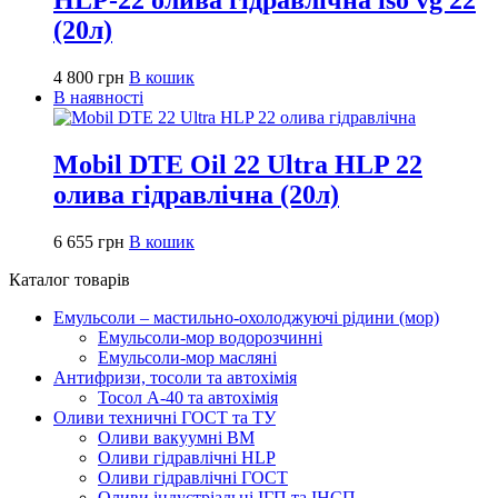
(20л)
4 800
грн
В кошик
В наявності
Mobil DTE Oil 22 Ultra HLP 22
олива гідравлічна (20л)
6 655
грн
В кошик
Каталог товарів
Емульсоли – мастильно-охолоджуючі рідини (мор)
Емульсоли-мор водорозчинні
Емульсоли-мор масляні
Антифризи, тосоли та автохімія
Тосол А-40 та автохімія
Оливи техничні ГОСТ та ТУ
Оливи вакуумні ВМ
Оливи гідравлічні HLP
Оливи гідравлічні ГОСТ
Оливи індустріальні ІГП та ІНСП