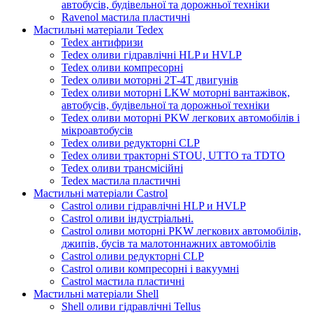
автобусів, будівельної та дорожньої техніки
Ravenol мастила пластичні
Мастильні матеріали Tedex
Tedex антифризи
Tedex оливи гідравлічні HLP и HVLP
Tedex оливи компресорні
Tedex оливи моторні 2Т-4Т двигунів
Tedex оливи моторні LKW моторні вантажівок,
автобусів, будівельної та дорожньої техніки
Tedex оливи моторні PKW легкових автомобілів і
мікроавтобусів
Tedex оливи редукторні CLP
Tedex оливи тракторні STOU, UTTO та TDTO
Tedex оливи трансмісійні
Tedex мастила пластичні
Мастильні матеріали Castrol
Castrol оливи гідравлічні HLP и HVLP
Castrol оливи індустріальні.
Castrol оливи моторні PKW легкових автомобілів,
джипів, бусів та малотоннажних автомобілів
Castrol оливи редукторні CLP
Castrol оливи компресорні і вакуумні
Castrol мастила пластичні
Мастильні матеріали Shell
Shell оливи гідравлічні Tellus