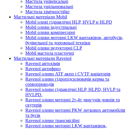
Мастила універсальні
Мастила ущільнювальні
Мастила хімічностійкі
Мастильні матеріали Mobil
Mobil оливі гідравлічні HLP, HVLP и HLPD
Mobil оливи індустріальні
Mobil оливи компресорні
Mobil оливи моторні LKW вантажівок, автобусів,
будівельної та дорожньої техніки
Mobil оливи редукторні CLP
Mobil мастила пластичні
Мастильні матеріали Ravenol
Ravenol автохімія
Ravenol антифриз
Ravenol оливи ATF акпп і CVTF варіаторів
Ravenol оливи гідропідсилювачів керма та
сервоприводів
Ravenol оливи гідравлічні HLP, HLPD, HVLP та
HVLPD.
Ravenol оливи моторні 2т-4т двигунів човнів та
скутерів
Ravenol оливи моторні PKW легкових автомобілів
та бусів
Ravenol оливи трансмісійні
Ravenol оливи моторні LKW вантажівок,