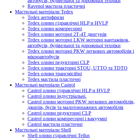
автобусів, будівельної та дорожньої техніки
Ravenol мастила пластичні
Мастильні матеріали Tedex
Tedex антифризи
Tedex оливи гідравлічні HLP и HVLP
Tedex оливи компресорні
Tedex оливи моторні 2Т-4Т двигунів
Tedex оливи моторні LKW моторні вантажівок,
автобусів, будівельної та дорожньої техніки
Tedex оливи моторні PKW легкових автомобілів і
мікроавтобусів
Tedex оливи редукторні CLP
Tedex оливи тракторні STOU, UTTO та TDTO
Tedex оливи трансмісійні
Tedex мастила пластичні
Мастильні матеріали Castrol
Castrol оливи гідравлічні HLP и HVLP
Castrol оливи індустріальні.
Castrol оливи моторні PKW легкових автомобілів,
джипів, бусів та малотоннажних автомобілів
Castrol оливи редукторні CLP
Castrol оливи компресорні і вакуумні
Castrol мастила пластичні
Мастильні матеріали Shell
Shell оливи гідравлічні Tellus