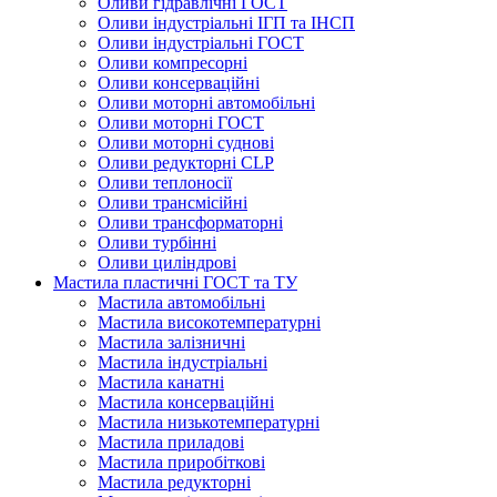
Оливи гідравлічні ГОСТ
Оливи індустріальні ІГП та ІНСП
Оливи індустріальні ГОСТ
Оливи компресорні
Оливи консерваційні
Оливи моторні автомобільні
Оливи моторні ГОСТ
Оливи моторні суднові
Оливи редукторні CLP
Оливи теплоносії
Оливи трансмісійні
Оливи трансформаторні
Оливи турбінні
Оливи циліндрові
Мастила пластичні ГОСТ та ТУ
Мастила автомобільні
Мастила високотемпературні
Мастила залізничні
Мастила індустріальні
Мастила канатні
Мастила консерваційні
Мастила низькотемпературні
Мастила приладові
Мастила приробіткові
Мастила редукторні