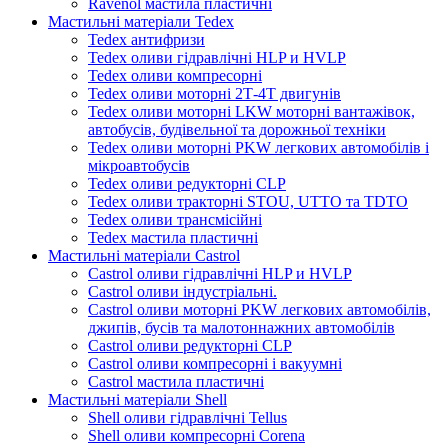
Ravenol мастила пластичні
Мастильні матеріали Tedex
Tedex антифризи
Tedex оливи гідравлічні HLP и HVLP
Tedex оливи компресорні
Tedex оливи моторні 2Т-4Т двигунів
Tedex оливи моторні LKW моторні вантажівок,
автобусів, будівельної та дорожньої техніки
Tedex оливи моторні PKW легкових автомобілів і
мікроавтобусів
Tedex оливи редукторні CLP
Tedex оливи тракторні STOU, UTTO та TDTO
Tedex оливи трансмісійні
Tedex мастила пластичні
Мастильні матеріали Castrol
Castrol оливи гідравлічні HLP и HVLP
Castrol оливи індустріальні.
Castrol оливи моторні PKW легкових автомобілів,
джипів, бусів та малотоннажних автомобілів
Castrol оливи редукторні CLP
Castrol оливи компресорні і вакуумні
Castrol мастила пластичні
Мастильні матеріали Shell
Shell оливи гідравлічні Tellus
Shell оливи компресорні Corena