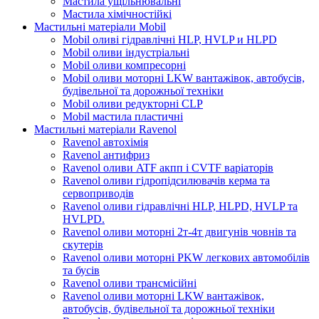
Мастила ущільнювальні
Мастила хімічностійкі
Мастильні матеріали Mobil
Mobil оливі гідравлічні HLP, HVLP и HLPD
Mobil оливи індустріальні
Mobil оливи компресорні
Mobil оливи моторні LKW вантажівок, автобусів,
будівельної та дорожньої техніки
Mobil оливи редукторні CLP
Mobil мастила пластичні
Мастильні матеріали Ravenol
Ravenol автохімія
Ravenol антифриз
Ravenol оливи ATF акпп і CVTF варіаторів
Ravenol оливи гідропідсилювачів керма та
сервоприводів
Ravenol оливи гідравлічні HLP, HLPD, HVLP та
HVLPD.
Ravenol оливи моторні 2т-4т двигунів човнів та
скутерів
Ravenol оливи моторні PKW легкових автомобілів
та бусів
Ravenol оливи трансмісійні
Ravenol оливи моторні LKW вантажівок,
автобусів, будівельної та дорожньої техніки