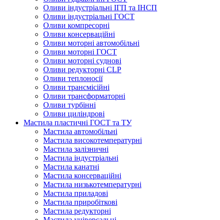
Оливи індустріальні ІГП та ІНСП
Оливи індустріальні ГОСТ
Оливи компресорні
Оливи консерваційні
Оливи моторні автомобільні
Оливи моторні ГОСТ
Оливи моторні суднові
Оливи редукторні CLP
Оливи теплоносії
Оливи трансмісійні
Оливи трансформаторні
Оливи турбінні
Оливи циліндрові
Мастила пластичні ГОСТ та ТУ
Мастила автомобільні
Мастила високотемпературні
Мастила залізничні
Мастила індустріальні
Мастила канатні
Мастила консерваційні
Мастила низькотемпературні
Мастила приладові
Мастила приробіткові
Мастила редукторні
Мастила універсальні