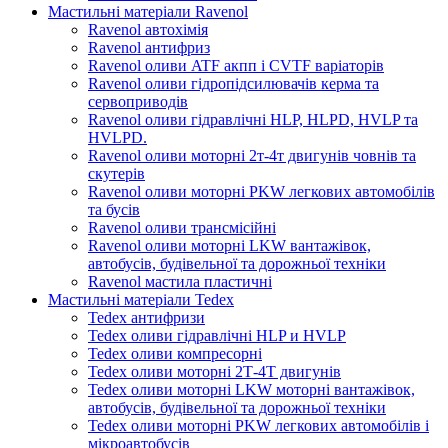
Мастильні матеріали Ravenol
Ravenol автохімія
Ravenol антифриз
Ravenol оливи ATF акпп і CVTF варіаторів
Ravenol оливи гідропідсилювачів керма та
сервоприводів
Ravenol оливи гідравлічні HLP, HLPD, HVLP та
HVLPD.
Ravenol оливи моторні 2т-4т двигунів човнів та
скутерів
Ravenol оливи моторні PKW легкових автомобілів
та бусів
Ravenol оливи трансмісійні
Ravenol оливи моторні LKW вантажівок,
автобусів, будівельної та дорожньої техніки
Ravenol мастила пластичні
Мастильні матеріали Tedex
Tedex антифризи
Tedex оливи гідравлічні HLP и HVLP
Tedex оливи компресорні
Tedex оливи моторні 2Т-4Т двигунів
Tedex оливи моторні LKW моторні вантажівок,
автобусів, будівельної та дорожньої техніки
Tedex оливи моторні PKW легкових автомобілів і
мікроавтобусів