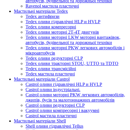
автобусів, будівельної та дорожньої техніки
Ravenol мастила пластичні
Мастильні матеріали Tedex
Tedex антифризи
Tedex оливи гідравлічні HLP и HVLP
Tedex оливи компресорні
Tedex оливи моторні 2Т-4Т двигунів
Tedex оливи моторні LKW моторні вантажівок,
автобусів, будівельної та дорожньої техніки
Tedex оливи моторні PKW легкових автомобілів і
мікроавтобусів
Tedex оливи редукторні CLP
Tedex оливи тракторні STOU, UTTO та TDTO
Tedex оливи трансмісійні
Tedex мастила пластичні
Мастильні матеріали Castrol
Castrol оливи гідравлічні HLP и HVLP
Castrol оливи індустріальні.
Castrol оливи моторні PKW легкових автомобілів,
джипів, бусів та малотоннажних автомобілів
Castrol оливи редукторні CLP
Castrol оливи компресорні і вакуумні
Castrol мастила пластичні
Мастильні матеріали Shell
Shell оливи гідравлічні Tellus