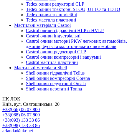
Tedex оливи редукторні CLP
Tedex оливи тракторні STOU, UTTO та TDTO
Tedex оливи трансмісійні
Tedex мастила пластичні
Мастильні матеріали Castrol
Castrol оливи гідравлічні HLP и HVLP
Castrol оливи індустріальні.
Castrol оливи моторні PKW легкових автомобілів,
джипів, бусів та малотоннажних автомобілів
Castrol оливи редукторні CLP
Castrol оливи компресорні і вакуумні
Castrol мастила пластичні
Мастильні матеріали Shell
Shell оливи гідравлічні Tellus
Shell оливи компресорні Corena
Shell оливи редукторні Omala
Shell оливи верстатні Tonna
НК ЛОК
Київ, вул. Святошинська, 20
+38(066) 06 07 800
+38(068) 06 07 800
+38(093) 133 33 86
+38(098) 133 33 86
arlanda@ukr.net