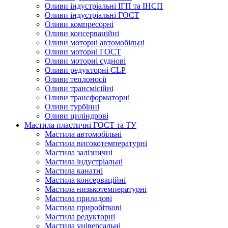
Оливи індустріальні ІГП та ІНСП
Оливи індустріальні ГОСТ
Оливи компресорні
Оливи консерваційні
Оливи моторні автомобільні
Оливи моторні ГОСТ
Оливи моторні суднові
Оливи редукторні CLP
Оливи теплоносії
Оливи трансмісійні
Оливи трансформаторні
Оливи турбінні
Оливи циліндрові
Мастила пластичні ГОСТ та ТУ
Мастила автомобільні
Мастила високотемпературні
Мастила залізничні
Мастила індустріальні
Мастила канатні
Мастила консерваційні
Мастила низькотемпературні
Мастила приладові
Мастила приробіткові
Мастила редукторні
Мастила універсальні