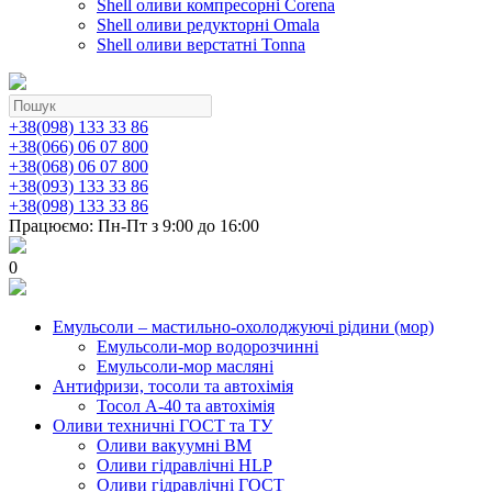
Shell оливи компресорні Corena
Shell оливи редукторні Omala
Shell оливи верстатні Tonna
+38(098) 133 33 86
+38(066) 06 07 800
+38(068) 06 07 800
+38(093) 133 33 86
+38(098) 133 33 86
Працюємо: Пн-Пт з 9:00 до 16:00
0
Емульсоли – мастильно-охолоджуючі рідини (мор)
Емульсоли-мор водорозчинні
Емульсоли-мор масляні
Антифризи, тосоли та автохімія
Тосол А-40 та автохімія
Оливи техничні ГОСТ та ТУ
Оливи вакуумні ВМ
Оливи гідравлічні HLP
Оливи гідравлічні ГОСТ