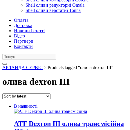
Shell оливи редукторні Omala
Shell оливи верстатні Tonna
Оплата
Доставка
Новини і статті
Відео
Партнери
Контакти
АРЛАНДА СЕРВІС
> Products tagged “олива dexron III”
олива dexron III
В наявності
ATF Dexron ІІI олива трансмісійна