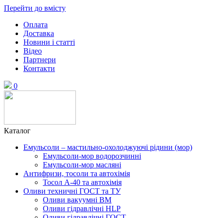
Перейти до вмісту
Оплата
Доставка
Новини і статті
Відео
Партнери
Контакти
0
Каталог
Емульсоли – мастильно-охолоджуючі рідини (мор)
Емульсоли-мор водорозчинні
Емульсоли-мор масляні
Антифризи, тосоли та автохімія
Тосол А-40 та автохімія
Оливи техничні ГОСТ та ТУ
Оливи вакуумні ВМ
Оливи гідравлічні HLP
Оливи гідравлічні ГОСТ