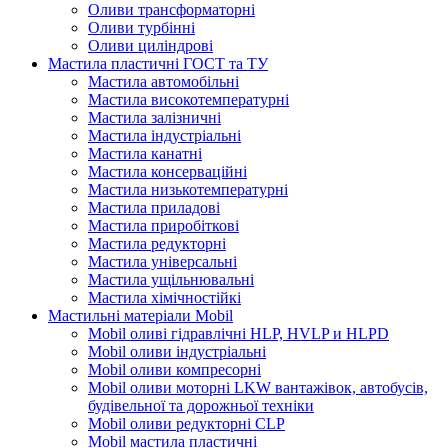
Оливи трансформаторні
Оливи турбінні
Оливи циліндрові
Мастила пластичні ГОСТ та ТУ
Мастила автомобільні
Мастила високотемпературні
Мастила залізничні
Мастила індустріальні
Мастила канатні
Мастила консерваційні
Мастила низькотемпературні
Мастила приладові
Мастила приробіткові
Мастила редукторні
Мастила універсальні
Мастила ущільнювальні
Мастила хімічностійкі
Мастильні матеріали Mobil
Mobil оливі гідравлічні HLP, HVLP и HLPD
Mobil оливи індустріальні
Mobil оливи компресорні
Mobil оливи моторні LKW вантажівок, автобусів,
будівельної та дорожньої техніки
Mobil оливи редукторні CLP
Mobil мастила пластичні