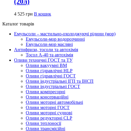
(20л)
4 525
грн
В кошик
Каталог товарів
Емульсоли – мастильно-охолоджуючі рідини (мор)
Емульсоли-мор водорозчинні
Емульсоли-мор масляні
Антифризи, тосоли та автохімія
Тосол А-40 та автохімія
Оливи техничні ГОСТ та ТУ
Оливи вакуумні ВМ
Оливи гідравлічні HLP
Оливи гідравлічні ГОСТ
Оливи індустріальні ІГП та ІНСП
Оливи індустріальні ГОСТ
Оливи компресорні
Оливи консерваційні
Оливи моторні автомобільні
Оливи моторні ГОСТ
Оливи моторні суднові
Оливи редукторні CLP
Оливи теплоносії
Оливи трансмісійні