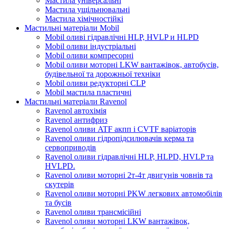
Мастила універсальні
Мастила ущільнювальні
Мастила хімічностійкі
Мастильні матеріали Mobil
Mobil оливі гідравлічні HLP, HVLP и HLPD
Mobil оливи індустріальні
Mobil оливи компресорні
Mobil оливи моторні LKW вантажівок, автобусів,
будівельної та дорожньої техніки
Mobil оливи редукторні CLP
Mobil мастила пластичні
Мастильні матеріали Ravenol
Ravenol автохімія
Ravenol антифриз
Ravenol оливи ATF акпп і CVTF варіаторів
Ravenol оливи гідропідсилювачів керма та
сервоприводів
Ravenol оливи гідравлічні HLP, HLPD, HVLP та
HVLPD.
Ravenol оливи моторні 2т-4т двигунів човнів та
скутерів
Ravenol оливи моторні PKW легкових автомобілів
та бусів
Ravenol оливи трансмісійні
Ravenol оливи моторні LKW вантажівок,