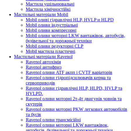
Мастила ущільнювальні
Мастила хімічностійкі
Мастильні матеріали Mobil
Mobil оливі гідравлічні HLP, HVLP и HLPD
Mobil оливи індустріальні
Mobil оливи компресорні
Mobil оливи моторні LKW вантажівок, автобусів,
будівельної та дорожньої техніки
Mobil оливи редукторні CLP
Mobil мастила пластичні
Мастильні матеріали Ravenol
Ravenol автохімія
Ravenol антифриз
Ravenol оливи ATF акпп і CVTF варіаторів
Ravenol оливи гідропідсилювачів керма та
сервоприводів
Ravenol оливи гідравлічні HLP, HLPD, HVLP та
HVLPD.
Ravenol оливи моторні 2т-4т двигунів човнів та
скутерів
Ravenol оливи моторні PKW легкових автомобілів
та бусів
Ravenol оливи трансмісійні
Ravenol оливи моторні LKW вантажівок,
автобусів, будівельної та дорожньої техніки