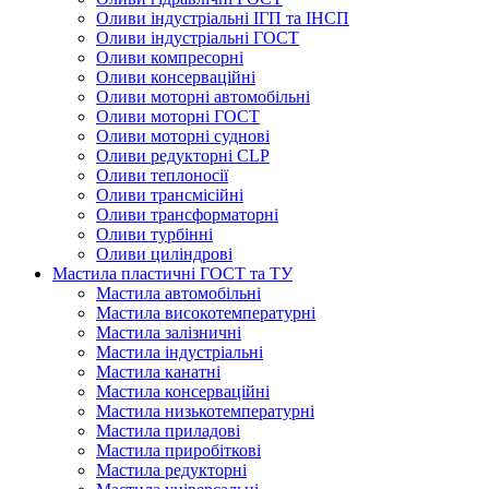
Оливи індустріальні ІГП та ІНСП
Оливи індустріальні ГОСТ
Оливи компресорні
Оливи консерваційні
Оливи моторні автомобільні
Оливи моторні ГОСТ
Оливи моторні суднові
Оливи редукторні CLP
Оливи теплоносії
Оливи трансмісійні
Оливи трансформаторні
Оливи турбінні
Оливи циліндрові
Мастила пластичні ГОСТ та ТУ
Мастила автомобільні
Мастила високотемпературні
Мастила залізничні
Мастила індустріальні
Мастила канатні
Мастила консерваційні
Мастила низькотемпературні
Мастила приладові
Мастила приробіткові
Мастила редукторні