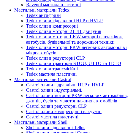
Ravenol мастила пластичні
Мастильні матеріали Tedex
Tedex антифризи
Tedex оливи гідравлічні HLP и HVLP
Tedex оливи компресорні
Tedex оливи моторні 2Т-4Т двигунів
Tedex оливи моторні LKW моторні вантажівок,
автобусів, будівельної та дорожньої техніки
Tedex оливи моторні PKW легкових автомобілів і
мікроавтобусів
Tedex оливи редукторні CLP
Tedex оливи тракторні STOU, UTTO та TDTO
Tedex оливи трансмісійні
Tedex мастила пластичні
Мастильні матеріали Castrol
Castrol оливи гідравлічні HLP и HVLP
Castrol оливи індустріальні.
Castrol оливи моторні PKW легкових автомобілів,
джипів, бусів та малотоннажних автомобілів
Castrol оливи редукторні CLP
Castrol оливи компресорні і вакуумні
Castrol мастила пластичні
Мастильні матеріали Shell
Shell оливи гідравлічні Tellus
Shell оливи компресорні Corena