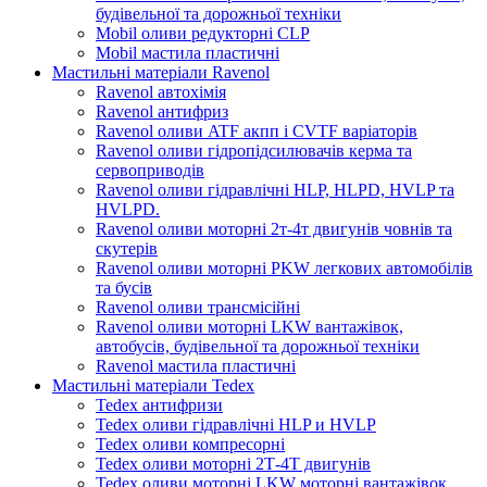
будівельної та дорожньої техніки
Mobil оливи редукторні CLP
Mobil мастила пластичні
Мастильні матеріали Ravenol
Ravenol автохімія
Ravenol антифриз
Ravenol оливи ATF акпп і CVTF варіаторів
Ravenol оливи гідропідсилювачів керма та
сервоприводів
Ravenol оливи гідравлічні HLP, HLPD, HVLP та
HVLPD.
Ravenol оливи моторні 2т-4т двигунів човнів та
скутерів
Ravenol оливи моторні PKW легкових автомобілів
та бусів
Ravenol оливи трансмісійні
Ravenol оливи моторні LKW вантажівок,
автобусів, будівельної та дорожньої техніки
Ravenol мастила пластичні
Мастильні матеріали Tedex
Tedex антифризи
Tedex оливи гідравлічні HLP и HVLP
Tedex оливи компресорні
Tedex оливи моторні 2Т-4Т двигунів
Tedex оливи моторні LKW моторні вантажівок,