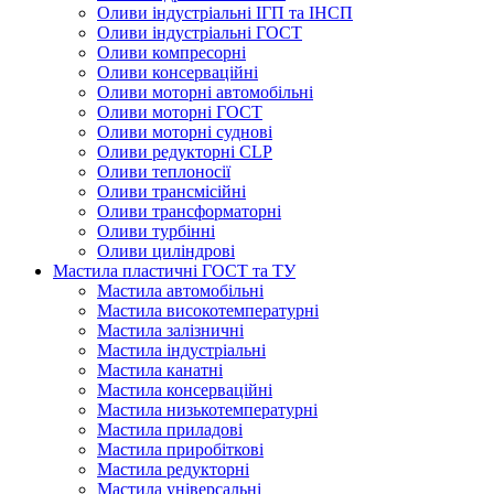
Оливи індустріальні ІГП та ІНСП
Оливи індустріальні ГОСТ
Оливи компресорні
Оливи консерваційні
Оливи моторні автомобільні
Оливи моторні ГОСТ
Оливи моторні суднові
Оливи редукторні CLP
Оливи теплоносії
Оливи трансмісійні
Оливи трансформаторні
Оливи турбінні
Оливи циліндрові
Мастила пластичні ГОСТ та ТУ
Мастила автомобільні
Мастила високотемпературні
Мастила залізничні
Мастила індустріальні
Мастила канатні
Мастила консерваційні
Мастила низькотемпературні
Мастила приладові
Мастила приробіткові
Мастила редукторні
Мастила універсальні