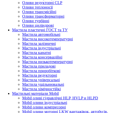
Оливи редукторні CLP
Оливи теплоносії
Оливи трансмісійні
Оливи трансформаторні
Оливи турбінні
Оливи циліндрові
Мастила пластичні ГОСТ та ТУ
Мастила автомобільні
Мастила високотемпературні
Мастила залізничні
Мастила індустріальні
Мастила канатні
Мастила консерваційні
Мастила низькотемпературні
Мастила приладові
Мастила приробіткові
Мастила редукторні
Мастила універсальні
Мастила ущільнювальні
Мастила хімічностійкі
Мастильні матеріали Mobil
Mobil оливі гідравлічні HLP, HVLP и HLPD
Mobil оливи індустріальні
Mobil оливи компресорні
Mobil оливи моторні LKW вантажівок, автобусів,