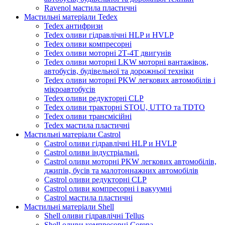
Ravenol мастила пластичні
Мастильні матеріали Tedex
Tedex антифризи
Tedex оливи гідравлічні HLP и HVLP
Tedex оливи компресорні
Tedex оливи моторні 2Т-4Т двигунів
Tedex оливи моторні LKW моторні вантажівок,
автобусів, будівельної та дорожньої техніки
Tedex оливи моторні PKW легкових автомобілів і
мікроавтобусів
Tedex оливи редукторні CLP
Tedex оливи тракторні STOU, UTTO та TDTO
Tedex оливи трансмісійні
Tedex мастила пластичні
Мастильні матеріали Castrol
Castrol оливи гідравлічні HLP и HVLP
Castrol оливи індустріальні.
Castrol оливи моторні PKW легкових автомобілів,
джипів, бусів та малотоннажних автомобілів
Castrol оливи редукторні CLP
Castrol оливи компресорні і вакуумні
Castrol мастила пластичні
Мастильні матеріали Shell
Shell оливи гідравлічні Tellus
Shell оливи компресорні Corena