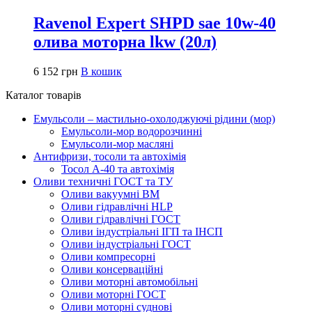
Ravenol Expert SHPD sae 10w-40
олива моторна lkw (20л)
6 152
грн
В кошик
Каталог товарів
Емульсоли – мастильно-охолоджуючі рідини (мор)
Емульсоли-мор водорозчинні
Емульсоли-мор масляні
Антифризи, тосоли та автохімія
Тосол А-40 та автохімія
Оливи техничні ГОСТ та ТУ
Оливи вакуумні ВМ
Оливи гідравлічні HLP
Оливи гідравлічні ГОСТ
Оливи індустріальні ІГП та ІНСП
Оливи індустріальні ГОСТ
Оливи компресорні
Оливи консерваційні
Оливи моторні автомобільні
Оливи моторні ГОСТ
Оливи моторні суднові