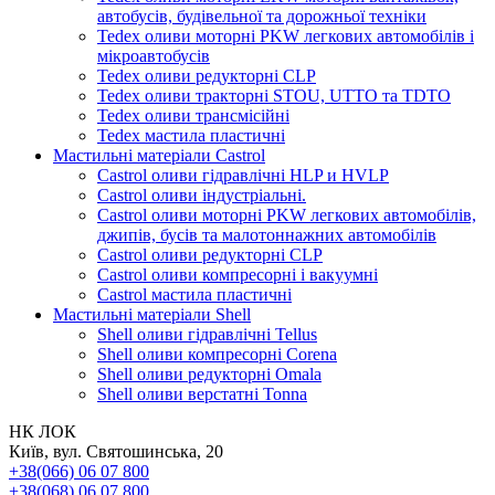
автобусів, будівельної та дорожньої техніки
Tedex оливи моторні PKW легкових автомобілів і
мікроавтобусів
Tedex оливи редукторні CLP
Tedex оливи тракторні STOU, UTTO та TDTO
Tedex оливи трансмісійні
Tedex мастила пластичні
Мастильні матеріали Castrol
Castrol оливи гідравлічні HLP и HVLP
Castrol оливи індустріальні.
Castrol оливи моторні PKW легкових автомобілів,
джипів, бусів та малотоннажних автомобілів
Castrol оливи редукторні CLP
Castrol оливи компресорні і вакуумні
Castrol мастила пластичні
Мастильні матеріали Shell
Shell оливи гідравлічні Tellus
Shell оливи компресорні Corena
Shell оливи редукторні Omala
Shell оливи верстатні Tonna
НК ЛОК
Київ, вул. Святошинська, 20
+38(066) 06 07 800
+38(068) 06 07 800