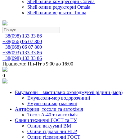
Shell оливи компресорні Corena
Shell оливи редукторні Omala
Shell оливи верстатні Tonna
+38(098) 133 33 86
+38(066) 06 07 800
+38(068) 06 07 800
+38(093) 133 33 86
+38(098) 133 33 86
Працюємо: Пн-Пт з 9:00 до 16:00
0
Емульсоли – мастильно-охолоджуючі рідини (мор)
Емульсоли-мор водорозчинні
Емульсоли-мор масляні
Антифризи, тосоли та автохімія
Тосол А-40 та автохімія
Оливи техничні ГОСТ та ТУ
Оливи вакуумні ВМ
Оливи гідравлічні HLP
Оливи гідравлічні ГОСТ