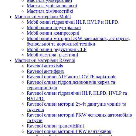
Мастила універсальні
Мастила ущільнювальні
Мастила хімічностійкі
Мастильні матеріали Mobil
Mobil оливі гідравлічні HLP, HVLP и HLPD
Mobil оливи індустріальні
Mobil оливи компресорні
Mobil оливи моторні LKW вантажівок, автобусів,
будівельної та дорожньої техніки
Mobil оливи редукторні CLP
Mobil мастила пластичні
Мастильні матеріали Ravenol
Ravenol автохімія
Ravenol антифриз
Ravenol оливи ATF акпп і CVTF варіаторів
Ravenol оливи гідропідсилювачів керма та
сервоприводів
Ravenol оливи гідравлічні HLP, HLPD, HVLP та
HVLPD.
Ravenol оливи моторні 2т-4т двигунів човнів та
скутерів
Ravenol оливи моторні PKW легкових автомобілів
та бусів
Ravenol оливи трансмісійні
Ravenol оливи моторні LKW вантажівок,