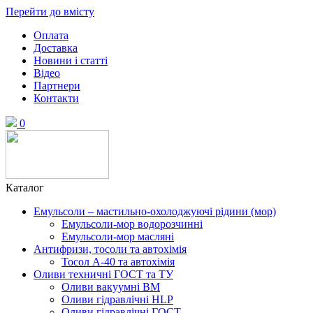
Перейти до вмісту
Оплата
Доставка
Новини і статті
Відео
Партнери
Контакти
0
Каталог
Емульсоли – мастильно-охолоджуючі рідини (мор)
Емульсоли-мор водорозчинні
Емульсоли-мор масляні
Антифризи, тосоли та автохімія
Тосол А-40 та автохімія
Оливи техничні ГОСТ та ТУ
Оливи вакуумні ВМ
Оливи гідравлічні HLP
Оливи гідравлічні ГОСТ