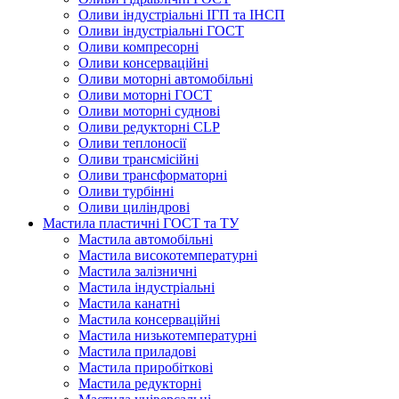
Оливи індустріальні ІГП та ІНСП
Оливи індустріальні ГОСТ
Оливи компресорні
Оливи консерваційні
Оливи моторні автомобільні
Оливи моторні ГОСТ
Оливи моторні суднові
Оливи редукторні CLP
Оливи теплоносії
Оливи трансмісійні
Оливи трансформаторні
Оливи турбінні
Оливи циліндрові
Мастила пластичні ГОСТ та ТУ
Мастила автомобільні
Мастила високотемпературні
Мастила залізничні
Мастила індустріальні
Мастила канатні
Мастила консерваційні
Мастила низькотемпературні
Мастила приладові
Мастила приробіткові
Мастила редукторні