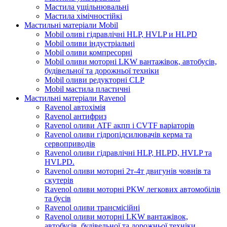
Мастила ущільнювальні
Мастила хімічностійкі
Мастильні матеріали Mobil
Mobil оливі гідравлічні HLP, HVLP и HLPD
Mobil оливи індустріальні
Mobil оливи компресорні
Mobil оливи моторні LKW вантажівок, автобусів,
будівельної та дорожньої техніки
Mobil оливи редукторні CLP
Mobil мастила пластичні
Мастильні матеріали Ravenol
Ravenol автохімія
Ravenol антифриз
Ravenol оливи ATF акпп і CVTF варіаторів
Ravenol оливи гідропідсилювачів керма та
сервоприводів
Ravenol оливи гідравлічні HLP, HLPD, HVLP та
HVLPD.
Ravenol оливи моторні 2т-4т двигунів човнів та
скутерів
Ravenol оливи моторні PKW легкових автомобілів
та бусів
Ravenol оливи трансмісійні
Ravenol оливи моторні LKW вантажівок,
автобусів, будівельної та дорожньої техніки