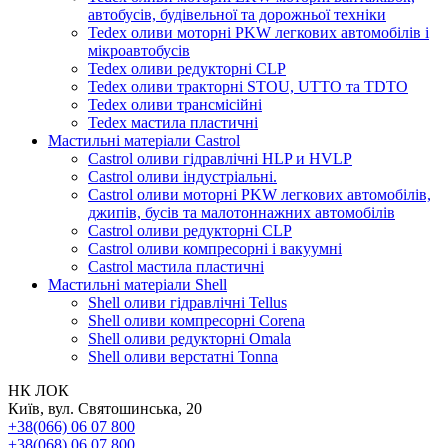
автобусів, будівельної та дорожньої техніки
Tedex оливи моторні PKW легкових автомобілів і
мікроавтобусів
Tedex оливи редукторні CLP
Tedex оливи тракторні STOU, UTTO та TDTO
Tedex оливи трансмісійні
Tedex мастила пластичні
Мастильні матеріали Castrol
Castrol оливи гідравлічні HLP и HVLP
Castrol оливи індустріальні.
Castrol оливи моторні PKW легкових автомобілів,
джипів, бусів та малотоннажних автомобілів
Castrol оливи редукторні CLP
Castrol оливи компресорні і вакуумні
Castrol мастила пластичні
Мастильні матеріали Shell
Shell оливи гідравлічні Tellus
Shell оливи компресорні Corena
Shell оливи редукторні Omala
Shell оливи верстатні Tonna
НК ЛОК
Київ, вул. Святошинська, 20
+38(066) 06 07 800
+38(068) 06 07 800