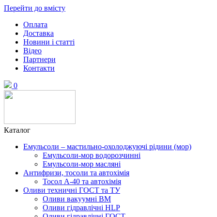
Перейти до вмісту
Оплата
Доставка
Новини і статті
Відео
Партнери
Контакти
0
Каталог
Емульсоли – мастильно-охолоджуючі рідини (мор)
Емульсоли-мор водорозчинні
Емульсоли-мор масляні
Антифризи, тосоли та автохімія
Тосол А-40 та автохімія
Оливи техничні ГОСТ та ТУ
Оливи вакуумні ВМ
Оливи гідравлічні HLP
Оливи гідравлічні ГОСТ