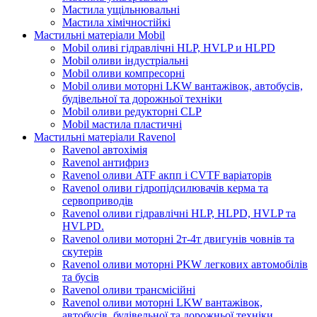
Мастила ущільнювальні
Мастила хімічностійкі
Мастильні матеріали Mobil
Mobil оливі гідравлічні HLP, HVLP и HLPD
Mobil оливи індустріальні
Mobil оливи компресорні
Mobil оливи моторні LKW вантажівок, автобусів,
будівельної та дорожньої техніки
Mobil оливи редукторні CLP
Mobil мастила пластичні
Мастильні матеріали Ravenol
Ravenol автохімія
Ravenol антифриз
Ravenol оливи ATF акпп і CVTF варіаторів
Ravenol оливи гідропідсилювачів керма та
сервоприводів
Ravenol оливи гідравлічні HLP, HLPD, HVLP та
HVLPD.
Ravenol оливи моторні 2т-4т двигунів човнів та
скутерів
Ravenol оливи моторні PKW легкових автомобілів
та бусів
Ravenol оливи трансмісійні
Ravenol оливи моторні LKW вантажівок,
автобусів, будівельної та дорожньої техніки