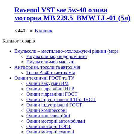
Ravenol VST sae 5w-40 олива
моторна MB 229.5_BMW LL-01 (5л)
3 440
грн
В кошик
Каталог товарів
Емульсоли – мастильно-охолоджуючі рідини (мор)
Емульсоли-мор водорозчинні
Емульсоли-мор масляні
Антифризи, тосоли та автохімія
Тосол А-40 та автохімія
Оливи техничні ГОСТ та ТУ
Оливи вакуумні ВМ
Оливи гідравлічні HLP
Оливи гідравлічні ГОСТ
Оливи індустріальні ІГП та ІНСП
Оливи індустріальні ГОСТ
Оливи компресорні
Оливи консерваційні
Оливи моторні автомобільні
Оливи моторні ГОСТ
Оливи моторні суднові