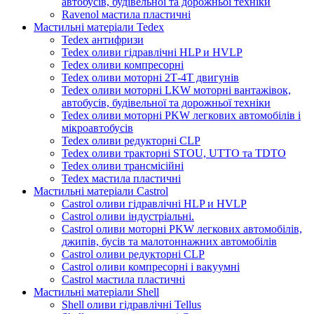
автобусів, будівельної та дорожньої техніки
Ravenol мастила пластичні
Мастильні матеріали Tedex
Tedex антифризи
Tedex оливи гідравлічні HLP и HVLP
Tedex оливи компресорні
Tedex оливи моторні 2Т-4Т двигунів
Tedex оливи моторні LKW моторні вантажівок,
автобусів, будівельної та дорожньої техніки
Tedex оливи моторні PKW легкових автомобілів і
мікроавтобусів
Tedex оливи редукторні CLP
Tedex оливи тракторні STOU, UTTO та TDTO
Tedex оливи трансмісійні
Tedex мастила пластичні
Мастильні матеріали Castrol
Castrol оливи гідравлічні HLP и HVLP
Castrol оливи індустріальні.
Castrol оливи моторні PKW легкових автомобілів,
джипів, бусів та малотоннажних автомобілів
Castrol оливи редукторні CLP
Castrol оливи компресорні і вакуумні
Castrol мастила пластичні
Мастильні матеріали Shell
Shell оливи гідравлічні Tellus