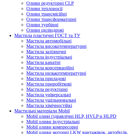
Оливи редукторні CLP
Оливи теплоносії
Оливи трансмісійні
Оливи трансформаторні
Оливи турбінні
Оливи циліндрові
Мастила пластичні ГОСТ та ТУ
Мастила автомобільні
Мастила високотемпературні
Мастила залізничні
Мастила індустріальні
Мастила канатні
Мастила консерваційні
Мастила низькотемпературні
Мастила приладові
Мастила приробіткові
Мастила редукторні
Мастила універсальні
Мастила ущільнювальні
Мастила хімічностійкі
Мастильні матеріали Mobil
Mobil оливі гідравлічні HLP, HVLP и HLPD
Mobil оливи індустріальні
Mobil оливи компресорні
Mobil оливи моторні LKW вантажівок, автобусів,