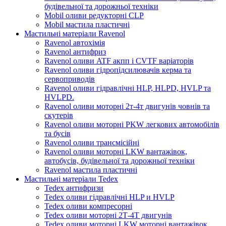
будівельної та дорожньої техніки
Mobil оливи редукторні CLP
Mobil мастила пластичні
Мастильні матеріали Ravenol
Ravenol автохімія
Ravenol антифриз
Ravenol оливи ATF акпп і CVTF варіаторів
Ravenol оливи гідропідсилювачів керма та
сервоприводів
Ravenol оливи гідравлічні HLP, HLPD, HVLP та
HVLPD.
Ravenol оливи моторні 2т-4т двигунів човнів та
скутерів
Ravenol оливи моторні PKW легкових автомобілів
та бусів
Ravenol оливи трансмісійні
Ravenol оливи моторні LKW вантажівок,
автобусів, будівельної та дорожньої техніки
Ravenol мастила пластичні
Мастильні матеріали Tedex
Tedex антифризи
Tedex оливи гідравлічні HLP и HVLP
Tedex оливи компресорні
Tedex оливи моторні 2Т-4Т двигунів
Tedex оливи моторні LKW моторні вантажівок,