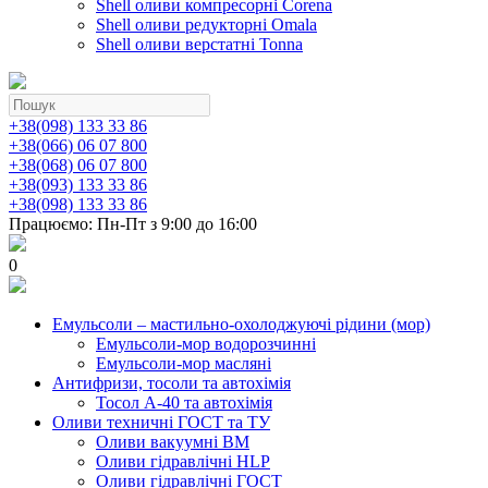
Shell оливи компресорні Corena
Shell оливи редукторні Omala
Shell оливи верстатні Tonna
+38(098) 133 33 86
+38(066) 06 07 800
+38(068) 06 07 800
+38(093) 133 33 86
+38(098) 133 33 86
Працюємо: Пн-Пт з 9:00 до 16:00
0
Емульсоли – мастильно-охолоджуючі рідини (мор)
Емульсоли-мор водорозчинні
Емульсоли-мор масляні
Антифризи, тосоли та автохімія
Тосол А-40 та автохімія
Оливи техничні ГОСТ та ТУ
Оливи вакуумні ВМ
Оливи гідравлічні HLP
Оливи гідравлічні ГОСТ