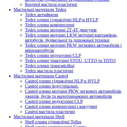
Ravenol мастила пластичні
Мастильні матеріали Tedex
Tedex антифризи
Tedex оливи гідравлічні HLP и HVLP
Tedex оливи компресорні
Tedex оливи моторні 2Т-4Т двигунів
Tedex оливи моторні LKW моторні вантажівок,
автобусів, будівельної та дорожньої техніки
Tedex оливи моторні PKW легкових автомобілів і
мікроавтобусів
Tedex оливи редукторні CLP
Tedex оливи тракторні STOU, UTTO та TDTO
Tedex оливи трансмісійні
Tedex мастила пластичні
Мастильні матеріали Castrol
Castrol оливи гідравлічні HLP и HVLP
Castrol оливи індустріальні.
Castrol оливи моторні PKW легкових автомобілів,
джипів, бусів та малотоннажних автомобілів
Castrol оливи редукторні CLP
Castrol оливи компресорні і вакуумні
Castrol мастила пластичні
Мастильні матеріали Shell
Shell оливи гідравлічні Tellus
Shell оливи компресорні Corena