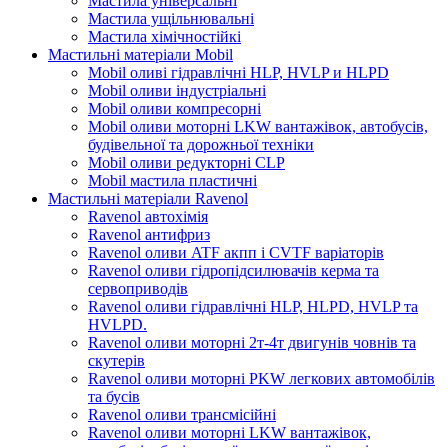
Мастила універсальні
Мастила ущільнювальні
Мастила хімічностійкі
Мастильні матеріали Mobil
Mobil оливі гідравлічні HLP, HVLP и HLPD
Mobil оливи індустріальні
Mobil оливи компресорні
Mobil оливи моторні LKW вантажівок, автобусів,
будівельної та дорожньої техніки
Mobil оливи редукторні CLP
Mobil мастила пластичні
Мастильні матеріали Ravenol
Ravenol автохімія
Ravenol антифриз
Ravenol оливи ATF акпп і CVTF варіаторів
Ravenol оливи гідропідсилювачів керма та
сервоприводів
Ravenol оливи гідравлічні HLP, HLPD, HVLP та
HVLPD.
Ravenol оливи моторні 2т-4т двигунів човнів та
скутерів
Ravenol оливи моторні PKW легкових автомобілів
та бусів
Ravenol оливи трансмісійні
Ravenol оливи моторні LKW вантажівок,