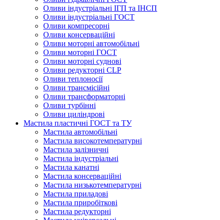
Оливи індустріальні ІГП та ІНСП
Оливи індустріальні ГОСТ
Оливи компресорні
Оливи консерваційні
Оливи моторні автомобільні
Оливи моторні ГОСТ
Оливи моторні суднові
Оливи редукторні CLP
Оливи теплоносії
Оливи трансмісійні
Оливи трансформаторні
Оливи турбінні
Оливи циліндрові
Мастила пластичні ГОСТ та ТУ
Мастила автомобільні
Мастила високотемпературні
Мастила залізничні
Мастила індустріальні
Мастила канатні
Мастила консерваційні
Мастила низькотемпературні
Мастила приладові
Мастила приробіткові
Мастила редукторні