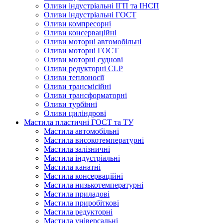
Оливи індустріальні ІГП та ІНСП
Оливи індустріальні ГОСТ
Оливи компресорні
Оливи консерваційні
Оливи моторні автомобільні
Оливи моторні ГОСТ
Оливи моторні суднові
Оливи редукторні CLP
Оливи теплоносії
Оливи трансмісійні
Оливи трансформаторні
Оливи турбінні
Оливи циліндрові
Мастила пластичні ГОСТ та ТУ
Мастила автомобільні
Мастила високотемпературні
Мастила залізничні
Мастила індустріальні
Мастила канатні
Мастила консерваційні
Мастила низькотемпературні
Мастила приладові
Мастила приробіткові
Мастила редукторні
Мастила універсальні