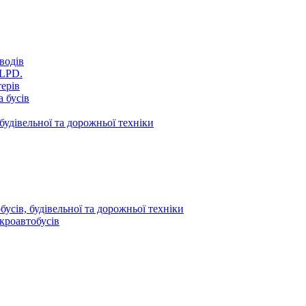
водів
VLPD.
терів
 бусів
будівельної та дорожньої техніки
усів, будівельної та дорожньої техніки
кроавтобусів