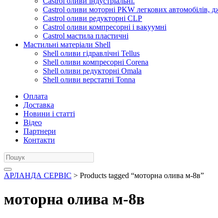
Castrol оливи індустріальні.
Castrol оливи моторні PKW легкових автомобілів, д
Castrol оливи редукторні CLP
Castrol оливи компресорні і вакуумні
Castrol мастила пластичні
Мастильні матеріали Shell
Shell оливи гідравлічні Tellus
Shell оливи компресорні Corena
Shell оливи редукторні Omala
Shell оливи верстатні Tonna
Оплата
Доставка
Новини і статті
Відео
Партнери
Контакти
АРЛАНДА СЕРВІС
> Products tagged “моторна олива м-8в”
моторна олива м-8в