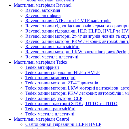
Мастильні матеріали Ravenol
Ravenol автохімія
Ravenol антифриз
Ravenol оливи ATF акпп і CVTF варіаторів
Ravenol оливи гідропідсилювачів керма та сервопри
Ravenol оливи гідравлічні HLP, HLPD, HVLP та H
Ravenol оливи моторні 2т-4т двигунів човнів та ску
Ravenol оливи моторні PKW легкових автомобілів та
Ravenol оливи трансмісійні
Ravenol оливи моторні LKW вантажівок, автобусів, 
Ravenol мастила пластичні
Мастильні матеріали Tedex
Tedex антифризи
Tedex оливи гідравлічні HLP и HVLP
Tedex оливи компресорні
Tedex оливи моторні 2Т-4Т двигунів
Tedex оливи моторні LKW моторні вантажівок, автоб
Tedex оливи моторні PKW легкових автомобілів і мі
Tedex оливи редукторні CLP
Tedex оливи тракторні STOU, UTTO та TDTO
Tedex оливи трансмісійні
Tedex мастила пластичні
Мастильні матеріали Castrol
Castrol оливи гідравлічні HLP и HVLP