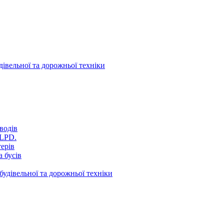
дівельної та дорожньої техніки
водів
VLPD.
терів
 бусів
будівельної та дорожньої техніки