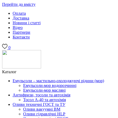
Перейти до вмісту
Оплата
Доставка
Новини і статті
Відео
Партнери
Контакти
0
Каталог
Емульсоли – мастильно-охолоджуючі рідини (мор)
Емульсоли-мор водорозчинні
Емульсоли-мор масляні
Антифризи, тосоли та автохімія
Тосол А-40 та автохімія
Оливи техничні ГОСТ та ТУ
Оливи вакуумні ВМ
Оливи гідравлічні HLP