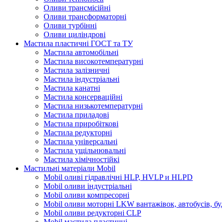
Оливи трансмісійні
Оливи трансформаторні
Оливи турбінні
Оливи циліндрові
Мастила пластичні ГОСТ та ТУ
Мастила автомобільні
Мастила високотемпературні
Мастила залізничні
Мастила індустріальні
Мастила канатні
Мастила консерваційні
Мастила низькотемпературні
Мастила приладові
Мастила приробіткові
Мастила редукторні
Мастила універсальні
Мастила ущільнювальні
Мастила хімічностійкі
Мастильні матеріали Mobil
Mobil оливі гідравлічні HLP, HVLP и HLPD
Mobil оливи індустріальні
Mobil оливи компресорні
Mobil оливи моторні LKW вантажівок, автобусів, бу
Mobil оливи редукторні CLP
Mobil мастила пластичні