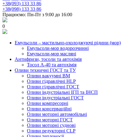
+38(093) 133 33 86
+38(098) 133 33 86
Працюємо: Пн-Пт з 9:00 до 16:00
0
Емульсоли – мастильно-охолоджуючі рідини (мор)
Емульсоли-мор водорозчинні
Емульсоли-мор масляні
Антифризи, тосоли та автохімія
Тосол А-40 та автохімія
Оливи техничні ГОСТ та ТУ
Оливи вакуумні ВМ
Оливи гідравлічні HLP
Оливи гідравлічні ГОСТ
Оливи індустріальні ІГП та ІНСП
Оливи індустріальні ГОСТ
Оливи компресорні
Оливи консерваційні
Оливи моторні автомобільні
Оливи моторні ГОСТ
Оливи моторні суднові
Оливи редукторні CLP
Оливи теплоносії