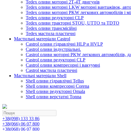
Tedex оливи моторні 2Т-4Т двигунів
Tedex оливи моторні LKW моторні вантажівок, автоб
Tedex оливи моторні PKW легкових автомобілів і мі
Tedex оливи редукторні CLP
Tedex оливи тракторні STOU, UTTO та TDTO
Tedex оливи трансмісійні
Tedex мастила пластичні
Мастильні матеріали Castrol
Castrol оливи гідравлічні HLP и HVLP
Castrol оливи індустріальні.
Castrol оливи моторні PKW легкових автомобілів, д
Castrol оливи редукторні CLP
Castrol оливи компресорні і вакуумні
Castrol мастила пластичні
Мастильні матеріали Shell
Shell оливи гідравлічні Tellus
Shell оливи компресорні Corena
Shell оливи редукторні Omala
Shell оливи верстатні Tonna
+38(098) 133 33 86
+38(066) 06 07 800
+38(068) 06 07 800