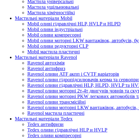
Мастила універсальні
Мастила ущільнювальні
Мастила хімічностійкі
Мастильні матеріали Mobil
Mobil оливі гідравлічні HLP, HVLP и HLPD
Mobil оливи індустріальні
Mobil оливи компресорні
Mobil оливи моторні LKW вантажівок, автобусів, бу
Mobil оливи редукторні CLP
Mobil мастила пластичні
Мастильні матеріали Ravenol
Ravenol автохімія
Ravenol антифриз
Ravenol оливи ATF акпп і CVTF варіаторів
Ravenol оливи гідропідсилювачів керма та сервопри
Ravenol оливи гідравлічні HLP, HLPD, HVLP та H
Ravenol оливи моторні 2т-4т двигунів човнів та ску
Ravenol оливи моторні PKW легкових автомобілів та
Ravenol оливи трансмісійні
Ravenol оливи моторні LKW вантажівок, автобусів, 
Ravenol мастила пластичні
Мастильні матеріали Tedex
Tedex антифризи
Tedex оливи гідравлічні HLP и HVLP
Tedex оливи компресорні