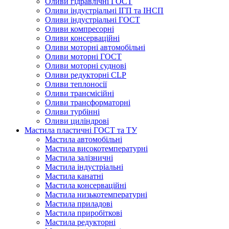
Оливи гідравлічні ГОСТ
Оливи індустріальні ІГП та ІНСП
Оливи індустріальні ГОСТ
Оливи компресорні
Оливи консерваційні
Оливи моторні автомобільні
Оливи моторні ГОСТ
Оливи моторні суднові
Оливи редукторні CLP
Оливи теплоносії
Оливи трансмісійні
Оливи трансформаторні
Оливи турбінні
Оливи циліндрові
Мастила пластичні ГОСТ та ТУ
Мастила автомобільні
Мастила високотемпературні
Мастила залізничні
Мастила індустріальні
Мастила канатні
Мастила консерваційні
Мастила низькотемпературні
Мастила приладові
Мастила приробіткові
Мастила редукторні