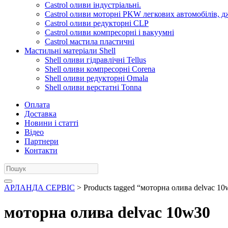
Castrol оливи індустріальні.
Castrol оливи моторні PKW легкових автомобілів, д
Castrol оливи редукторні CLP
Castrol оливи компресорні і вакуумні
Castrol мастила пластичні
Мастильні матеріали Shell
Shell оливи гідравлічні Tellus
Shell оливи компресорні Corena
Shell оливи редукторні Omala
Shell оливи верстатні Tonna
Оплата
Доставка
Новини і статті
Відео
Партнери
Контакти
АРЛАНДА СЕРВІС
> Products tagged “моторна олива delvac 1
моторна олива delvac 10w30