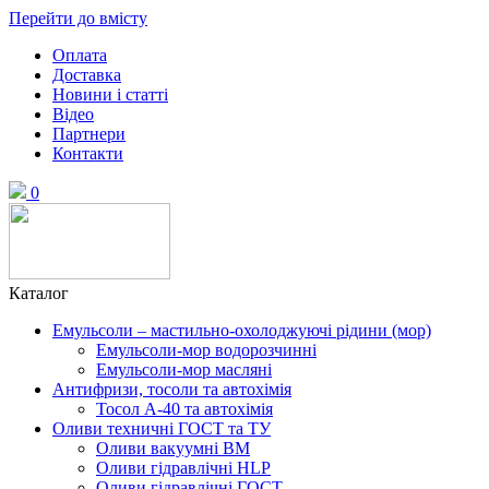
Перейти до вмісту
Оплата
Доставка
Новини і статті
Відео
Партнери
Контакти
0
Каталог
Емульсоли – мастильно-охолоджуючі рідини (мор)
Емульсоли-мор водорозчинні
Емульсоли-мор масляні
Антифризи, тосоли та автохімія
Тосол А-40 та автохімія
Оливи техничні ГОСТ та ТУ
Оливи вакуумні ВМ
Оливи гідравлічні HLP
Оливи гідравлічні ГОСТ