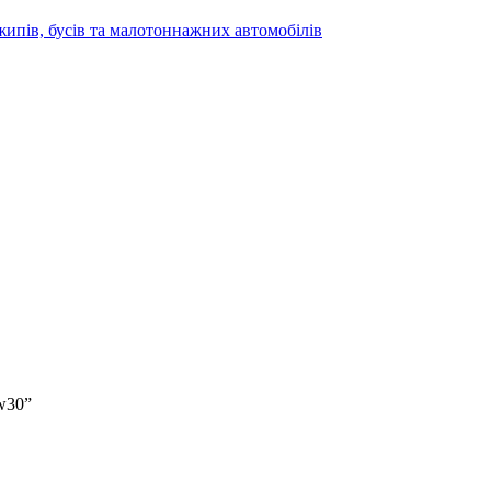
жипів, бусів та малотоннажних автомобілів
0w30”