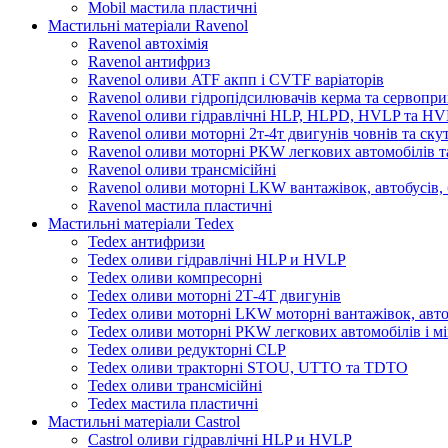
Mobil мастила пластичні
Мастильні матеріали Ravenol
Ravenol автохімія
Ravenol антифриз
Ravenol оливи ATF акпп і CVTF варіаторів
Ravenol оливи гідропідсилювачів керма та сервопри
Ravenol оливи гідравлічні HLP, HLPD, HVLP та H
Ravenol оливи моторні 2т-4т двигунів човнів та ску
Ravenol оливи моторні PKW легкових автомобілів та
Ravenol оливи трансмісійні
Ravenol оливи моторні LKW вантажівок, автобусів, 
Ravenol мастила пластичні
Мастильні матеріали Tedex
Tedex антифризи
Tedex оливи гідравлічні HLP и HVLP
Tedex оливи компресорні
Tedex оливи моторні 2Т-4Т двигунів
Tedex оливи моторні LKW моторні вантажівок, автоб
Tedex оливи моторні PKW легкових автомобілів і мі
Tedex оливи редукторні CLP
Tedex оливи тракторні STOU, UTTO та TDTO
Tedex оливи трансмісійні
Tedex мастила пластичні
Мастильні матеріали Castrol
Castrol оливи гідравлічні HLP и HVLP