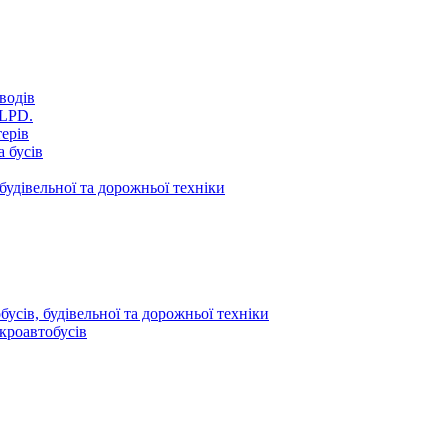
водів
VLPD.
терів
 бусів
будівельної та дорожньої техніки
усів, будівельної та дорожньої техніки
кроавтобусів