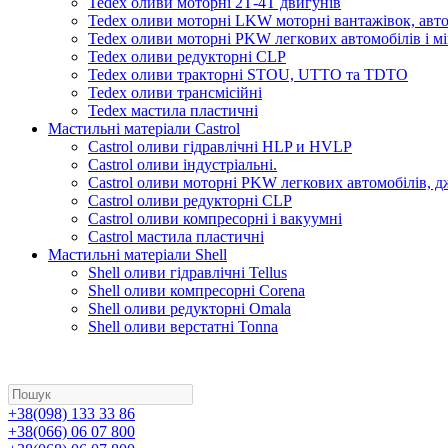
Tedex оливи моторні 2Т-4Т двигунів
Tedex оливи моторні LKW моторні вантажівок, автоб
Tedex оливи моторні PKW легкових автомобілів і мі
Tedex оливи редукторні CLP
Tedex оливи тракторні STOU, UTTO та TDTO
Tedex оливи трансмісійні
Tedex мастила пластичні
Мастильні матеріали Castrol
Castrol оливи гідравлічні HLP и HVLP
Castrol оливи індустріальні.
Castrol оливи моторні PKW легкових автомобілів, д
Castrol оливи редукторні CLP
Castrol оливи компресорні і вакуумні
Castrol мастила пластичні
Мастильні матеріали Shell
Shell оливи гідравлічні Tellus
Shell оливи компресорні Corena
Shell оливи редукторні Omala
Shell оливи верстатні Tonna
+38(098) 133 33 86
+38(066) 06 07 800