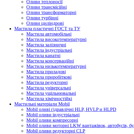
Оливи теплоносії
Оливи трансмісійні
Оливи трансформаторні
Оливи турбінні
Оливи циліндрові
Мастила пластичні ГОСТ та ТУ
Мастила автомобільні
Мастила високотемпературні
Мастила залізничні
Мастила індустріальні
Мастила канатні
Мастила консерваційні
Мастила низькотемпературні
Мастила приладові
Мастила приробіткові
Мастила редукторні
Мастила універсальні
Мастила ущільнювальні
Мастила хімічностійкі
Мастильні матеріали Mobil
Mobil оливі гідравлічні HLP, HVLP и HLPD
Mobil оливи індустріальні
Mobil оливи компресорні
Mobil оливи моторні LKW вантажівок, автобусів, бу
Mobil оливи редукторні CLP