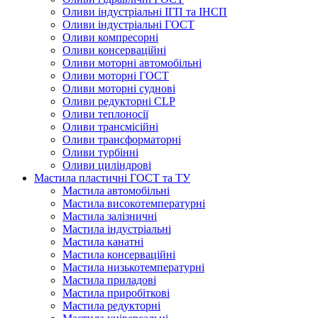
Оливи індустріальні ІГП та ІНСП
Оливи індустріальні ГОСТ
Оливи компресорні
Оливи консерваційні
Оливи моторні автомобільні
Оливи моторні ГОСТ
Оливи моторні суднові
Оливи редукторні CLP
Оливи теплоносії
Оливи трансмісійні
Оливи трансформаторні
Оливи турбінні
Оливи циліндрові
Мастила пластичні ГОСТ та ТУ
Мастила автомобільні
Мастила високотемпературні
Мастила залізничні
Мастила індустріальні
Мастила канатні
Мастила консерваційні
Мастила низькотемпературні
Мастила приладові
Мастила приробіткові
Мастила редукторні