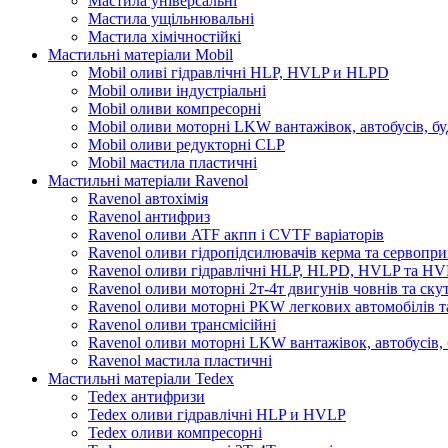
Мастила універсальні
Мастила ущільнювальні
Мастила хімічностійкі
Мастильні матеріали Mobil
Mobil оливі гідравлічні HLP, HVLP и HLPD
Mobil оливи індустріальні
Mobil оливи компресорні
Mobil оливи моторні LKW вантажівок, автобусів, бу
Mobil оливи редукторні CLP
Mobil мастила пластичні
Мастильні матеріали Ravenol
Ravenol автохімія
Ravenol антифриз
Ravenol оливи ATF акпп і CVTF варіаторів
Ravenol оливи гідропідсилювачів керма та сервопри
Ravenol оливи гідравлічні HLP, HLPD, HVLP та H
Ravenol оливи моторні 2т-4т двигунів човнів та ску
Ravenol оливи моторні PKW легкових автомобілів та
Ravenol оливи трансмісійні
Ravenol оливи моторні LKW вантажівок, автобусів, 
Ravenol мастила пластичні
Мастильні матеріали Tedex
Tedex антифризи
Tedex оливи гідравлічні HLP и HVLP
Tedex оливи компресорні