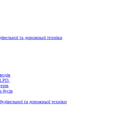
дівельної та дорожньої техніки
водів
VLPD.
терів
 бусів
будівельної та дорожньої техніки