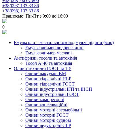
+38(068) 06 07 800
+38(093) 133 33 86
+38(098) 133 33 86
Працюємо: Пн-Пт з 9:00 до 16:00
0
Емульсоли – мастильно-охолоджуючі рідини (мор)
Емульсоли-мор водорозчинні
Емульсоли-мор масляні
Антифризи, тосоли та автохімія
Тосол А-40 та автохімія
Оливи техничні ГОСТ та ТУ
Оливи вакуумні ВМ
Оливи гідравлічні HLP
Оливи гідравлічні ГОСТ
Оливи індустріальні ІГП та ІНСП
Оливи індустріальні ГОСТ
Оливи компресорні
Оливи консерваційні
Оливи моторні автомобільні
Оливи моторні ГОСТ
Оливи моторні суднові
Оливи редукторні CLP