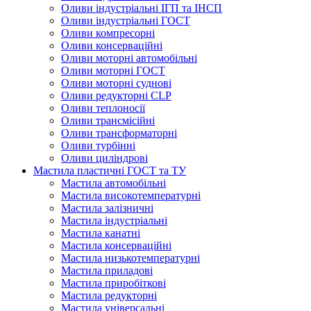
Оливи індустріальні ІГП та ІНСП
Оливи індустріальні ГОСТ
Оливи компресорні
Оливи консерваційні
Оливи моторні автомобільні
Оливи моторні ГОСТ
Оливи моторні суднові
Оливи редукторні CLP
Оливи теплоносії
Оливи трансмісійні
Оливи трансформаторні
Оливи турбінні
Оливи циліндрові
Мастила пластичні ГОСТ та ТУ
Мастила автомобільні
Мастила високотемпературні
Мастила залізничні
Мастила індустріальні
Мастила канатні
Мастила консерваційні
Мастила низькотемпературні
Мастила приладові
Мастила приробіткові
Мастила редукторні
Мастила універсальні