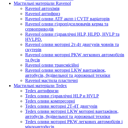
Мастильні матеріали Ravenol
Ravenol автохімія
Ravenol антифриз
Ravenol оливи ATF акпп і CVTF варіаторів
Ravenol оливи гідропідсилювачів керма та
сервоприводів
Ravenol оливи гідравлічні HLP, HLPD, HVLP та
HVLPD.
Ravenol оливи моторні 2т-4т двигунів човнів та
скутерів
Ravenol оливи моторні PKW легкових автомобілів
та бусів
Ravenol оливи трансмісійні
Ravenol оливи моторні LKW вантажівок,
автобусів, будівельної та дорожньої техніки
Ravenol мастила пластичні
Мастильні матеріали Tedex
Tedex антифризи
Tedex оливи гідравлічні HLP и HVLP
Tedex оливи компресорні
Tedex оливи моторні 2Т-4Т двигунів
Tedex оливи моторні LKW моторні вантажівок,
автобусів, будівельної та дорожньої техніки
Tedex оливи моторні PKW легкових автомобілів і
мікроавтобусів