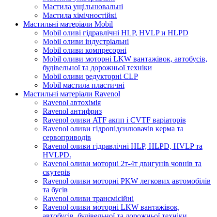
Мастила ущільнювальні
Мастила хімічностійкі
Мастильні матеріали Mobil
Mobil оливі гідравлічні HLP, HVLP и HLPD
Mobil оливи індустріальні
Mobil оливи компресорні
Mobil оливи моторні LKW вантажівок, автобусів,
будівельної та дорожньої техніки
Mobil оливи редукторні CLP
Mobil мастила пластичні
Мастильні матеріали Ravenol
Ravenol автохімія
Ravenol антифриз
Ravenol оливи ATF акпп і CVTF варіаторів
Ravenol оливи гідропідсилювачів керма та
сервоприводів
Ravenol оливи гідравлічні HLP, HLPD, HVLP та
HVLPD.
Ravenol оливи моторні 2т-4т двигунів човнів та
скутерів
Ravenol оливи моторні PKW легкових автомобілів
та бусів
Ravenol оливи трансмісійні
Ravenol оливи моторні LKW вантажівок,
автобусів, будівельної та дорожньої техніки