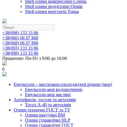
Shell оливи компресорні Corena
Shell оливи редукторні Omala
Shell оливи верстатні Tonna
+38(098) 133 33 86
+38(066) 06 07 800
+38(068) 06 07 800
+38(093) 133 33 86
+38(098) 133 33 86
Працюємо: Пн-Пт з 9:00 до 16:00
0
Емульсоли – мастильно-охолоджуючі рідини (мор)
Емульсоли-мор водорозчинні
Емульсоли-мор масляні
Антифризи, тосоли та автохімія
Тосол А-40 та автохімія
Оливи техничні ГОСТ та ТУ
Оливи вакуумні ВМ
Оливи гідравлічні HLP
Оливи гідравлічні ГОСТ