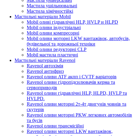
Мастила універсальні
Мастила ущільнювальні
Мастила хімічностійкі
Мастильні матеріали Mobil
Mobil оливі гідравлічні HLP, HVLP и HLPD
Mobil оливи індустріальні
Mobil оливи компресорні
Mobil оливи моторні LKW вантажівок, автобусів,
будівельної та дорожньої техніки
Mobil оливи редукторні CLP
Mobil мастила пластичні
Мастильні матеріали Ravenol
Ravenol автохімія
Ravenol антифриз
Ravenol оливи ATF акпп і CVTF варіаторів
Ravenol оливи гідропідсилювачів керма та
сервоприводів
Ravenol оливи гідравлічні HLP, HLPD, HVLP та
HVLPD.
Ravenol оливи моторні 2т-4т двигунів човнів та
скутерів
Ravenol оливи моторні PKW легкових автомобілів
та бусів
Ravenol оливи трансмісійні
Ravenol оливи моторні LKW вантажівок,