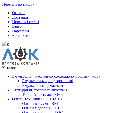
Перейти до вмісту
Оплата
Доставка
Новини і статті
Відео
Партнери
Контакти
0
Каталог
Емульсоли – мастильно-охолоджуючі рідини (мор)
Емульсоли-мор водорозчинні
Емульсоли-мор масляні
Антифризи, тосоли та автохімія
Тосол А-40 та автохімія
Оливи техничні ГОСТ та ТУ
Оливи вакуумні ВМ
Оливи гідравлічні HLP
Оливи гідравлічні ГОСТ