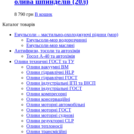
олива шпинделів (20л)
8 790
грн
В кошик
Каталог товарів
Емульсоли – мастильно-охолоджуючі рідини (мор)
Емульсоли-мор водорозчинні
Емульсоли-мор масляні
Антифризи, тосоли та автохімія
Тосол А-40 та автохімія
Оливи техничні ГОСТ та ТУ
Оливи вакуумні ВМ
Оливи гідравлічні HLP
Оливи гідравлічні ГОСТ
Оливи індустріальні ІГП та ІНСП
Оливи індустріальні ГОСТ
Оливи компресорні
Оливи консерваційні
Оливи моторні автомобільні
Оливи моторні ГОСТ
Оливи моторні суднові
Оливи редукторні CLP
Оливи теплоносії
Оливи трансмісійні