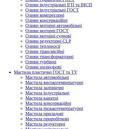
Оливи індустріальні ІГП та ІНСП
Оливи індустріальні ГОСТ
Оливи компресорні
Оливи консерваційні
Оливи моторні автомобільні
Оливи моторні ГОСТ
Оливи моторні суднові
Оливи редукторні CLP
Оливи теплоносії
Оливи трансмісійні
Оливи трансформаторні
Оливи турбінні
Оливи циліндрові
Мастила пластичні ГОСТ та ТУ
Мастила автомобільні
Мастила високотемпературні
Мастила залізничні
Мастила індустріальні
Мастила канатні
Мастила консерваційні
Мастила низькотемпературні
Мастила приладові
Мастила приробіткові
Мастила редукторні