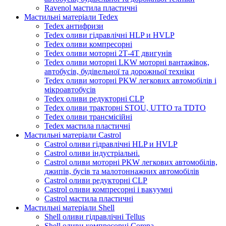
Ravenol мастила пластичні
Мастильні матеріали Tedex
Tedex антифризи
Tedex оливи гідравлічні HLP и HVLP
Tedex оливи компресорні
Tedex оливи моторні 2Т-4Т двигунів
Tedex оливи моторні LKW моторні вантажівок,
автобусів, будівельної та дорожньої техніки
Tedex оливи моторні PKW легкових автомобілів і
мікроавтобусів
Tedex оливи редукторні CLP
Tedex оливи тракторні STOU, UTTO та TDTO
Tedex оливи трансмісійні
Tedex мастила пластичні
Мастильні матеріали Castrol
Castrol оливи гідравлічні HLP и HVLP
Castrol оливи індустріальні.
Castrol оливи моторні PKW легкових автомобілів,
джипів, бусів та малотоннажних автомобілів
Castrol оливи редукторні CLP
Castrol оливи компресорні і вакуумні
Castrol мастила пластичні
Мастильні матеріали Shell
Shell оливи гідравлічні Tellus
Shell оливи компресорні Corena