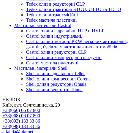
Tedex оливи редукторні CLP
Tedex оливи тракторні STOU, UTTO та TDTO
Tedex оливи трансмісійні
Tedex мастила пластичні
Мастильні матеріали Castrol
Castrol оливи гідравлічні HLP и HVLP
Castrol оливи індустріальні.
Castrol оливи моторні PKW легкових автомобілів,
джипів, бусів та малотоннажних автомобілів
Castrol оливи редукторні CLP
Castrol оливи компресорні і вакуумні
Castrol мастила пластичні
Мастильні матеріали Shell
Shell оливи гідравлічні Tellus
Shell оливи компресорні Corena
Shell оливи редукторні Omala
Shell оливи верстатні Tonna
НК ЛОК
Київ, вул. Святошинська, 20
+38(066) 06 07 800
+38(068) 06 07 800
+38(093) 133 33 86
+38(098) 133 33 86
arlanda@ukr.net