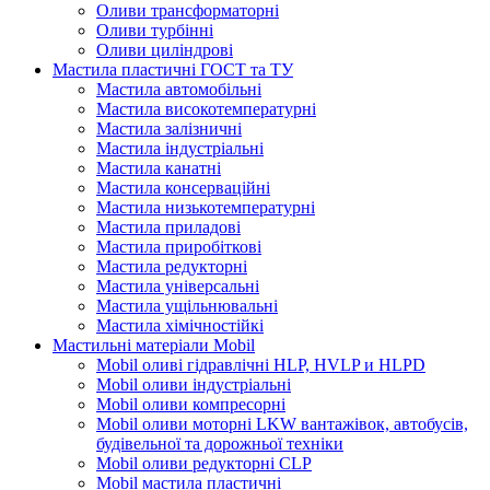
Оливи трансформаторні
Оливи турбінні
Оливи циліндрові
Мастила пластичні ГОСТ та ТУ
Мастила автомобільні
Мастила високотемпературні
Мастила залізничні
Мастила індустріальні
Мастила канатні
Мастила консерваційні
Мастила низькотемпературні
Мастила приладові
Мастила приробіткові
Мастила редукторні
Мастила універсальні
Мастила ущільнювальні
Мастила хімічностійкі
Мастильні матеріали Mobil
Mobil оливі гідравлічні HLP, HVLP и HLPD
Mobil оливи індустріальні
Mobil оливи компресорні
Mobil оливи моторні LKW вантажівок, автобусів,
будівельної та дорожньої техніки
Mobil оливи редукторні CLP
Mobil мастила пластичні