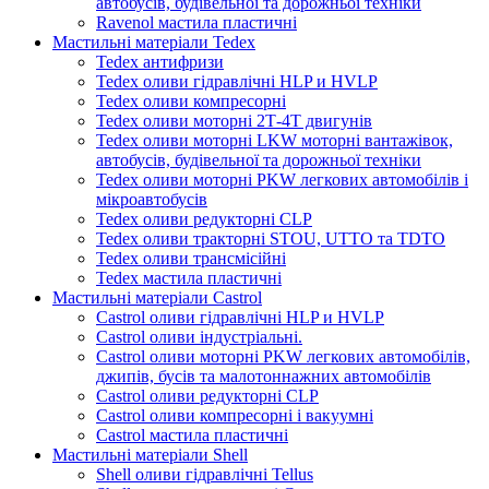
автобусів, будівельної та дорожньої техніки
Ravenol мастила пластичні
Мастильні матеріали Tedex
Tedex антифризи
Tedex оливи гідравлічні HLP и HVLP
Tedex оливи компресорні
Tedex оливи моторні 2Т-4Т двигунів
Tedex оливи моторні LKW моторні вантажівок,
автобусів, будівельної та дорожньої техніки
Tedex оливи моторні PKW легкових автомобілів і
мікроавтобусів
Tedex оливи редукторні CLP
Tedex оливи тракторні STOU, UTTO та TDTO
Tedex оливи трансмісійні
Tedex мастила пластичні
Мастильні матеріали Castrol
Castrol оливи гідравлічні HLP и HVLP
Castrol оливи індустріальні.
Castrol оливи моторні PKW легкових автомобілів,
джипів, бусів та малотоннажних автомобілів
Castrol оливи редукторні CLP
Castrol оливи компресорні і вакуумні
Castrol мастила пластичні
Мастильні матеріали Shell
Shell оливи гідравлічні Tellus